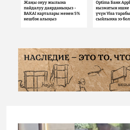
Жаңы окуу жылына
Optima Банк Appl
пайдалуу даярданыңыз -
кызматын ишке 
BAKAI карталары менен 5%
үчүн Visa тараб
кешбэк алыңыз
сыйлыкка ээ бо