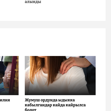
алынды
милия
Жумуш ордунда ыдыкка
кабылгандар кайда кайрылса
болот