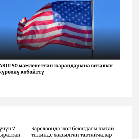
АКШ 50 мамлекеттин жарандарына визалык
күрөөнү көбөйттү
үчүн 7
Барскоондо жол боюндагы кытай
ыраткан
тилинде жазылган тактайчалар