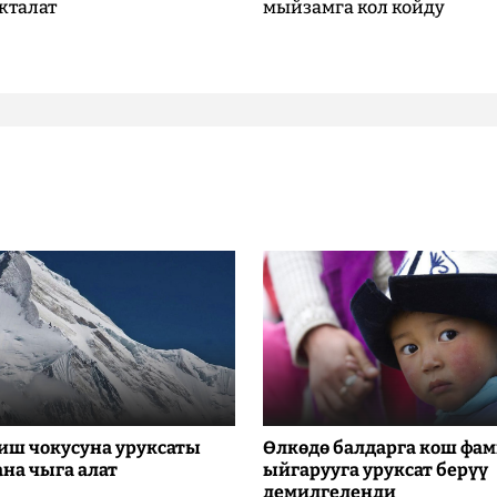
кталат
мыйзамга кол койду
иш чокусуна уруксаты
Өлкөдө балдарга кош фа
ана чыга алат
ыйгарууга уруксат берүү
демилгеленди