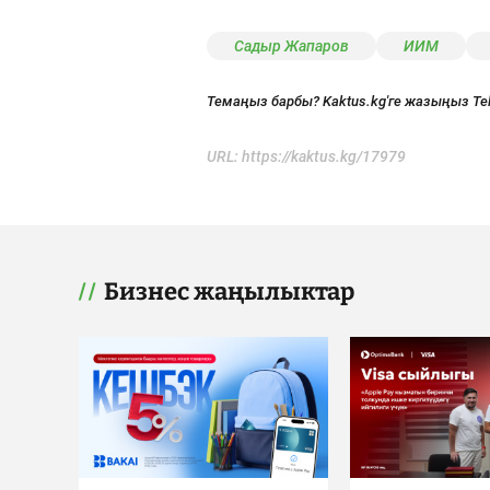
Садыр Жапаров
ИИМ
Темаңыз барбы? Kaktus.kg'ге жазыңыз Te
URL:
https://kaktus.kg/17979
Бизнес жаңылыктар