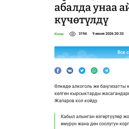
абалда унаа 
күчөтүлдү
3194
9 июня 2026 20:33
Коом
Все 
Өлкөдө алкоголь же баңгизатты к
келген кырсыктарды жасагандар
Жапаров кол койду.
Кабыл алынган өзгөртүүлөр ж
өмүрүн жана ден соолугун кор