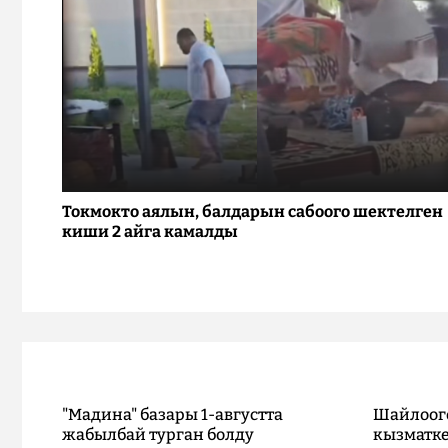
Токмокто аялын, балдарын сабоого шектелген
киши 2 айга камалды
"Мадина" базары 1-августта
Шайлоог
жабылбай турган болду
кызматке