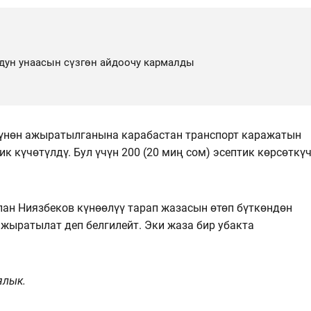
дун унаасын сүзгөн айдоочу кармалды
гүнөн ажыратылганына карабастан транспорт каражатын
 күчөтүлдү. Бул үчүн 200 (20 миң сом) эсептик көрсөткү
н Ниязбеков күнөөлүү тарап жазасын өтөп бүткөндөн
ажыратылат деп белгилейт. Эки жаза бир убакта
ялык.