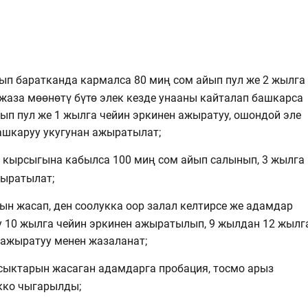
ып баратканда кармалса 80 миң сом айып пул же 2 жылга
жаза мөөнөтү бүтө элек кезде унааны кайталап башкарса
йып пул же 1 жылга чейин эркинен ажыратуу, ошондой эле
ашкаруу укугунан ажыратылат;
л кырсыгына кабылса 100 миң сом айып салынып, 3 жылга
жыратылат;
н жасап, ден соолукка оор залал келтирсе же адамдар
у 10 жылга чейин эркинен ажыратылып, 9 жылдан 12 жылг
 ажыратуу менен жазаланат;
сыктарын жасаган адамдарга пробация, тосмо арыз
кко чыгарылды;