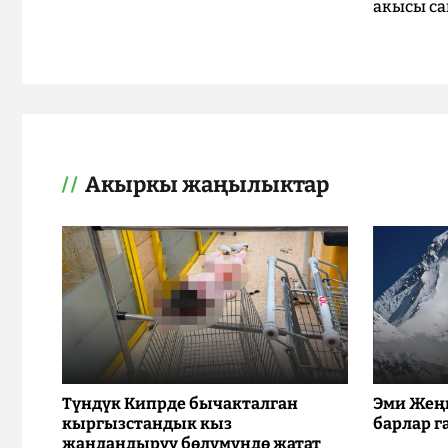
акысы са
Акыркы жаңылыктар
Түндүк Кипрде бычакталган
Эми Жең
кыргызстандык кыз
барлар г
жандандыруу бөлүмүндө жатат