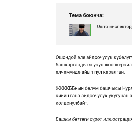
Тема боюнча:
Ошто инспектор
Ошондой эле айдоочулук күбөлү
башкаргандыгы үчүн жоопкерчилик
өлчөмүндө айып пул каралган.
ЖКККББнын бөлүм башчысы Нурла
кийин гана айдоочулук укугунан 
колдонулбайт.
Башкы беттеги сүрөт иллюстраци