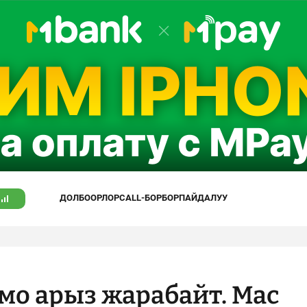
ДОЛБООРЛОР
CALL-БОРБОР
ПАЙДАЛУУ
мо арыз жарабайт. Мас