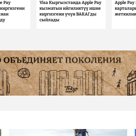
e Pay
Visa Кыргызстанда Apple Pay
Apple Pay
киргизгени
кызматын ийгиликтүү ишке
карталар
ынан
киргизгени үчүн BAKAI'ды
жеткилик
лду
сыйлады