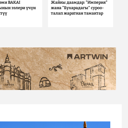
 эми BAKAI
Жайкы даамдар: "Империя"
ынын ээлери үчүн
жана "Бухарадагы" суроо-
түү
талап жараткан тамактар