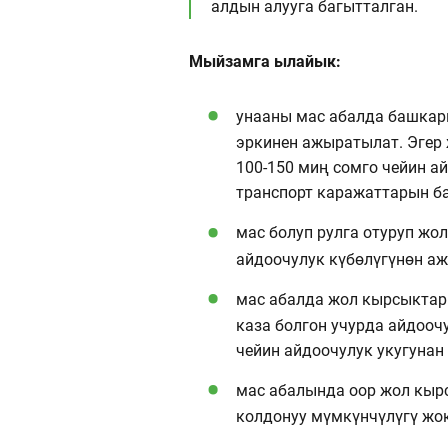
алдын алууга багытталган.
Мыйзамга ылайык:
унааны мас абалда башкар
эркинен ажыратылат. Эгер 
100-150 миң сомго чейин а
транспорт каражаттарын б
мас болуп рулга отуруп жо
айдоочулук күбөлүгүнөн а
мас абалда жол кырсыктары
каза болгон учурда айдооч
чейин айдоочулук укугунан
мас абалында оор жол кыр
колдонуу мүмкүнчүлүгү жо