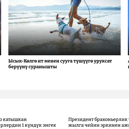
Ысык-Көлгө ит менен сууга түшүүгө уруксат
берүүнү суранышты
о катышкан
Президент браконьерлик 
рлердин 1 күндүк эмгек
жылга чейин эркинен аж