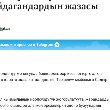
айдагандардын жазасы
Kaktus
самое интересное в
Telegram
олдонуу менен унаа башкарып, оор кесепеттерге алып
га карата жаза катаалдашты. Тиешелүү мыйзамга Садыр
ол кыймылынын коопсуздугун жогорулатууга, жарандарды
гоого, ошондой эле жол эрежелерин одоно бузууларды