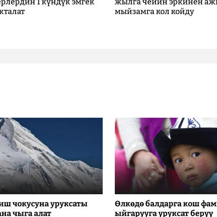
рлердин 1 күндүк эмгек
жылга чейин эркинен аж
кталат
мыйзамга кол койду
иш чокусуна уруксаты
Өлкөдө балдарга кош фа
ана чыга алат
ыйгарууга уруксат берүү