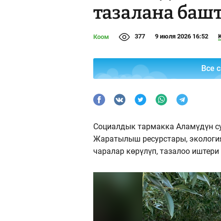
тазалана баш
377
9 июля 2026 16:52
Коом
Все 
Социалдык тармакка Аламүдүн су
Жаратылыш ресурстары, экологи
чаралар көрүлүп, тазалоо иштер