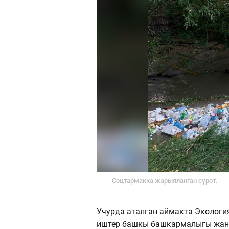
Соцтармакка жарыяланган сүрөт.
Учурда аталган аймакта Экологи
иштер башкы башкармалыгы жана