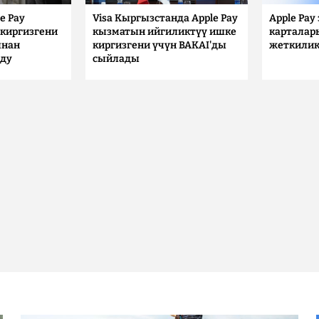
e Pay
Visa Кыргызстанда Apple Pay
Apple Pay
киргизгени
кызматын ийгиликтүү ишке
карталар
ынан
киргизгени үчүн BAKAI'ды
жеткилик
лду
сыйлады