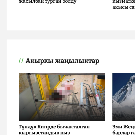
жабылбай турган болду
кызматке
акысы са
Акыркы жаңылыктар
Түндүк Кипрде бычакталган
Эми Жең
кыргызстандык кыз
барлар г