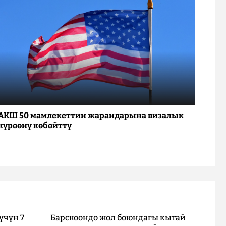
АКШ 50 мамлекеттин жарандарына визалык
күрөөнү көбөйттү
үчүн 7
Барскоондо жол боюндагы кытай