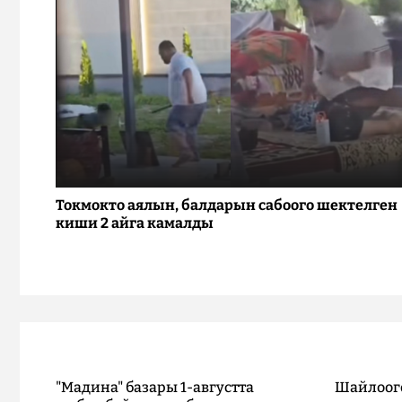
Токмокто аялын, балдарын сабоого шектелген
киши 2 айга камалды
"Мадина" базары 1-августта
Шайлоог