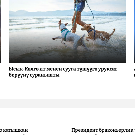
Ысык-Көлгө ит менен сууга түшүүгө уруксат
берүүнү суранышты
о катышкан
Президент браконьерлик 