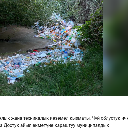
ялык жана техникалык көзөмөл кызматы, Чүй облустук ич
 Достук айыл өкмөтүнө караштуу муниципалдык