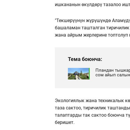
ишкананын өкүлдөрү тазалоо ишт
"Текшерүүнүн жүрүшүндө Аламүдү
башаламан ташталган тиричилик 
жана айрым жерлерине топтолуп к
Тема боюнча:
Пландан тышкар
сом айып салы
Экологиялык жана техникалык кө
таза сактоо, тиричилик таштанд
талаптарды так сактоо боюнча тү
беришет.