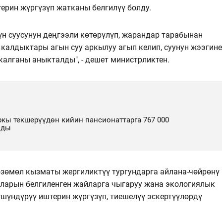
ерин жүргүзүп жатканы белгилүү болду.
н суусунун деңгээли көтөрүлүп, жарандар тарабынан
калдыктары агын суу аркылуу агып келип, суунун жээгине
алганы аныкталды", - дешет министрликтен.
кы текшерүүдөн кийин пансионаттарга 767 000
нды
зөмөл кызматы жергиликтүү тургундарга айлана-чөйрөнү
ыларын белгиленген жайларга чыгаруу жана экологиялык
шүндүрүү иштерин жүргүзүп, тиешелүү эскертүүлөрдү