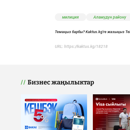
милиция
Аламүдүн району
Темаңыз барбы? Kaktus.kg'ге жазыңыз Te
URL:
https://kaktus.kg/18218
Бизнес жаңылыктар