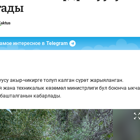
тады
Kaktus
самое интересное в
Telegram
усу акыр-чикирге толуп калган сүрөт жарыяланган.
я жана техникалык көзөмөл министрлиги бул боюнча ыкч
и башталганын кабарлады.