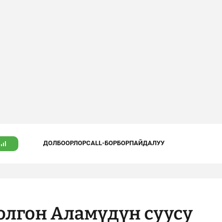
ДОЛБООРЛОР
CALL-БОРБОР
ПАЙДАЛУУ
олгон Аламүдүн суусу