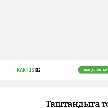
ЖАҢЫЛЫКТАР
Таштандыга т