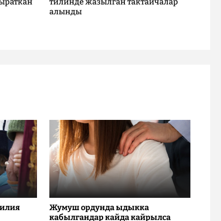
ыраткан
тилинде жазылган тактайчалар
алынды
милия
Жумуш ордунда ыдыкка
кабылгандар кайда кайрылса