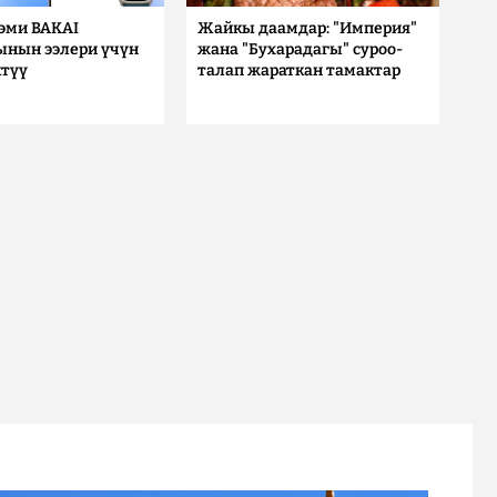
 эми BAKAI
Жайкы даамдар: "Империя"
ынын ээлери үчүн
жана "Бухарадагы" суроо-
түү
талап жараткан тамактар