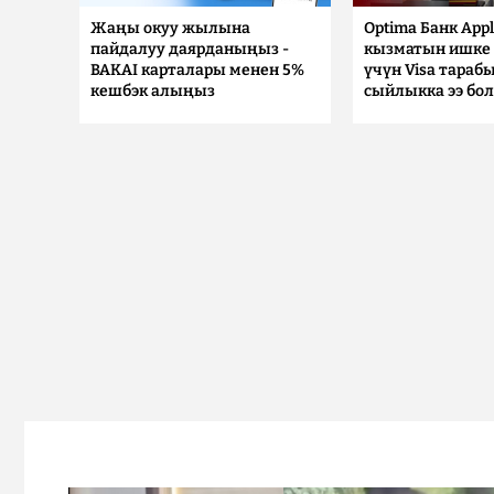
Жаңы окуу жылына
Optima Банк Appl
пайдалуу даярданыңыз -
кызматын ишке 
BAKAI карталары менен 5%
үчүн Visa тараб
кешбэк алыңыз
сыйлыкка ээ бо