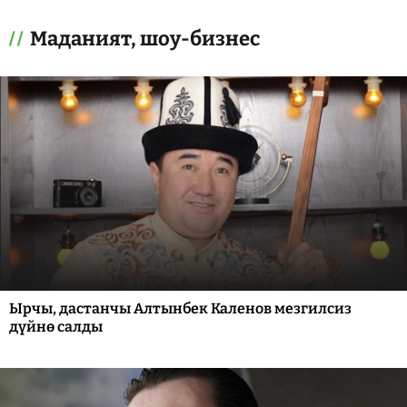
Маданият, шоу-бизнес
Ырчы, дастанчы Алтынбек Каленов мезгилсиз
дүйнө салды