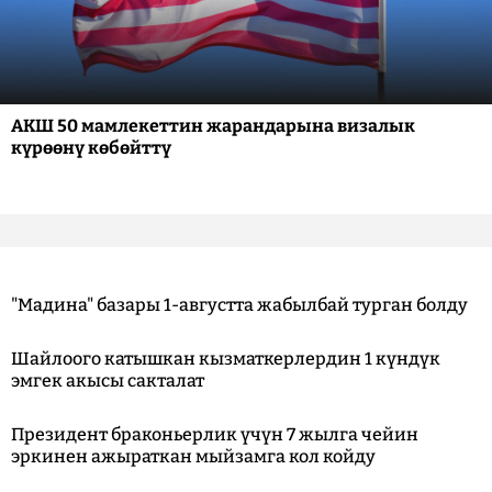
АКШ 50 мамлекеттин жарандарына визалык
күрөөнү көбөйттү
"Мадина" базары 1-августта жабылбай турган болду
Шайлоого катышкан кызматкерлердин 1 күндүк
эмгек акысы сакталат
Президент браконьерлик үчүн 7 жылга чейин
эркинен ажыраткан мыйзамга кол койду