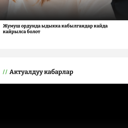
Жумуш ордунда ыдыкка кабылгандар кайда
кайрылса болот
Актуалдуу кабарлар