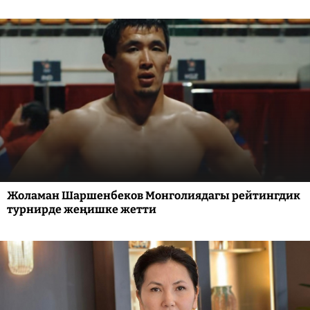
Жоламан Шаршенбеков Монголиядагы рейтингдик
турнирде жеңишке жетти