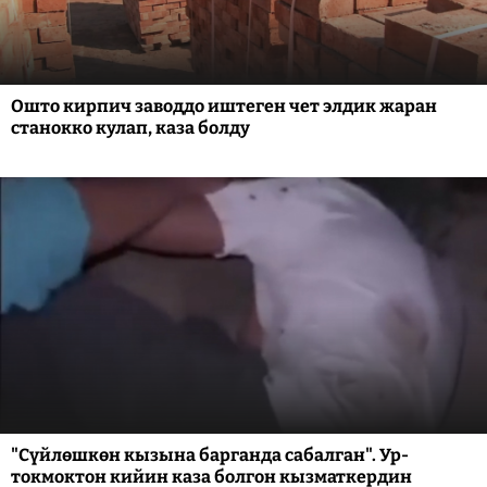
Ошто кирпич заводдо иштеген чет элдик жаран
станокко кулап, каза болду
"Сүйлөшкөн кызына барганда сабалган". Ур-
токмоктон кийин каза болгон кызматкердин