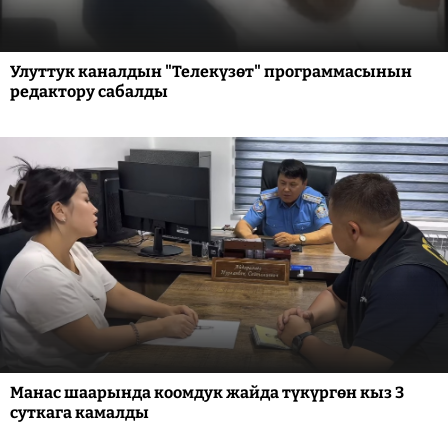
Улуттук каналдын "Телекүзөт" программасынын
редактору сабалды
Манас шаарында коомдук жайда түкүргөн кыз 3
суткага камалды