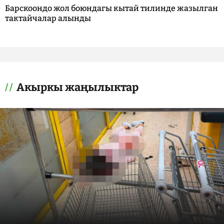
Барскоондо жол боюндагы кытай тилинде жазылган
тактайчалар алынды
Акыркы жаңылыктар