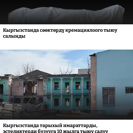
Кыргызстанда сөөктөрдү кремациялоого тыюу
салынды
Кыргызстанда тарыхый имараттарды,
эстеликтерди бузууга 10 жылга тыюу салуу