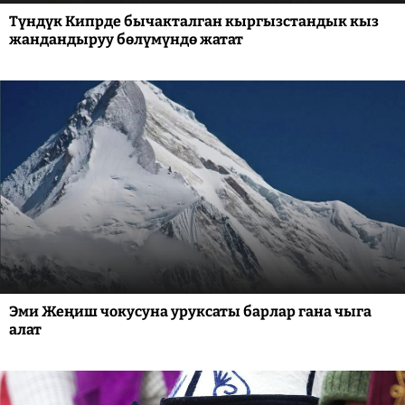
Түндүк Кипрде бычакталган кыргызстандык кыз
жандандыруу бөлүмүндө жатат
Эми Жеңиш чокусуна уруксаты барлар гана чыга
алат