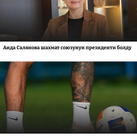
Аида Салянова шахмат союзунун президенти болду