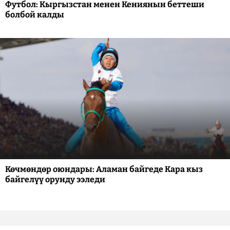
Футбол: Кыргызстан менен Кениянын беттеши
болбой калды
Көчмөндөр оюндары: Аламан байгеде Кара кыз
байгелүү орунду ээледи