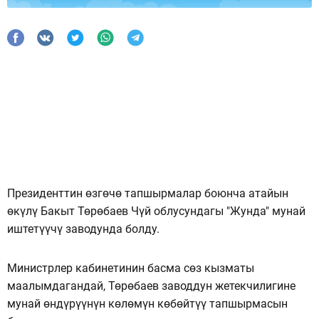
Президенттин өзгөчө тапшырмалар боюнча атайын
өкүлү Бакыт Төрөбаев Чүй облусундагы "Жунда" мунай
иштетүүчү заводунда болду.
Министрлер кабинетинин басма сөз кызматы
маалымдагандай, Төрөбаев заводдун жетекчилигине
мунай өндүрүүнүн көлөмүн көбөйтүү тапшырмасын