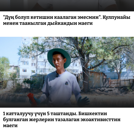
"Дүң болуп кетишин каалаган эмесмин". Кулпунайы
менен таанылган дыйкандын маеги
1 катталуучу үчүн 5 таштанды. Бишкектин
булганган жерлерин тазалаган экоактивисттин
маеги