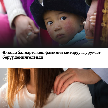
Өлкөдө балдарга кош фамилия ыйгарууга уруксат
берүү демилгеленди