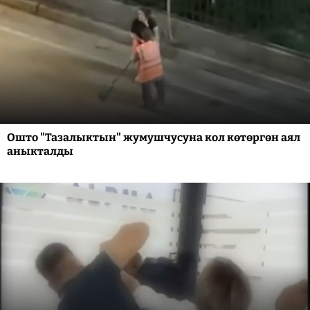
Ошто "Тазалыктын" жумушчусуна кол көтөргөн аял
аныкталды