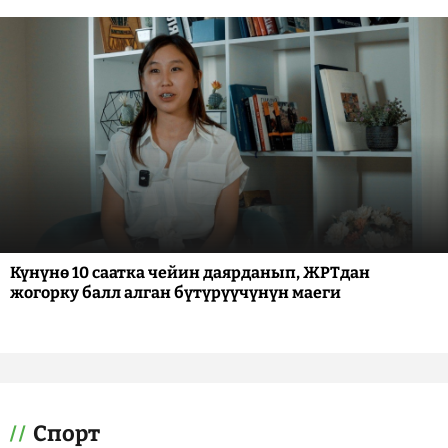
Күнүнө 10 саатка чейин даярданып, ЖРТдан
жогорку балл алган бүтүрүүчүнүн маеги
Спорт