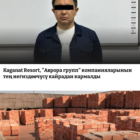
Kaganat Resort, "Аврора групп" компанияларынын
тең негиздөөчүсү кайрадан кармалды