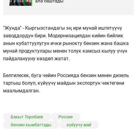
ала баштады
"Жунда" - Кыргызстандагы эң ири мунай иштетүүчү
заводдордун бири. Модернизациядан кийин бийлик
анын кубаттуулугун ички рынокту бензин жана башка
мунай продуктулары менен толук камсыз кылуу үчүн
пайдаланууну көздөп жатат.
Белгилесек, буга чейин Россияда бензин менен дизель
тартыш болуп, күйүүчү майдын экспортун чектегени
маалымдалган.
Бакыт Торобаев
Россия
бензин кымбаттады
күйүүчү май