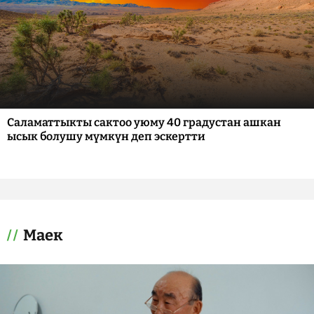
Саламаттыкты сактоо уюму 40 градустан ашкан
ысык болушу мүмкүн деп эскертти
Маек