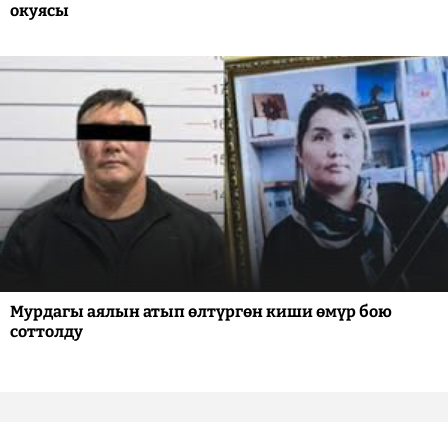
окуясы
Мурдагы аялын атып өлтүргөн киши өмүр бою
соттолду