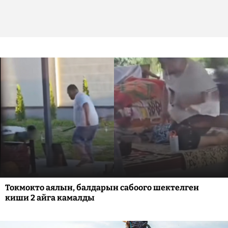
Токмокто аялын, балдарын сабоого шектелген
киши 2 айга камалды