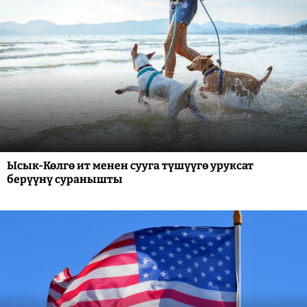
Ысык-Көлгө ит менен сууга түшүүгө уруксат
берүүнү суранышты