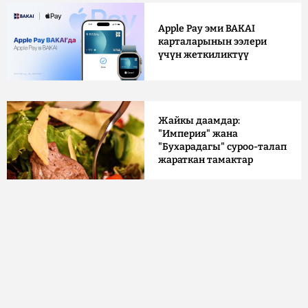
Apple Pay эми BAKAI
карталарынын ээлери
үчүн жеткиликтүү
Жайкы даамдар:
"Империя" жана
"Бухарадагы" суроо-талап
жараткан тамактар