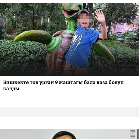
Бишкекте ток урган 9 жаштагы бала каза болуп
калды