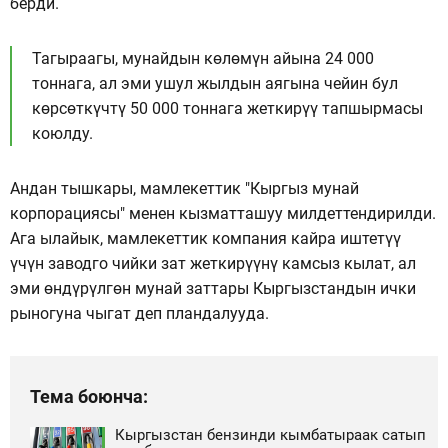
берди.
Тагыраагы, мунайдын көлөмүн айына 24 000
тоннага, ал эми ушул жылдын аягына чейин бул
көрсөткүчтү 50 000 тоннага жеткирүү тапшырмасы
коюлду.
Андан тышкары, мамлекеттик "Кыргыз мунай
корпорациясы" менен кызматташуу милдеттендирилди.
Ага ылайык, мамлекеттик компания кайра иштетүү
үчүн заводго чийки зат жеткирүүнү камсыз кылат, ал
эми өндүрүлгөн мунай заттары Кыргызстандын ички
рыногуна чыгат деп пландалууда.
Тема боюнча:
Кыргызстан бензинди кымбатыраак сатып