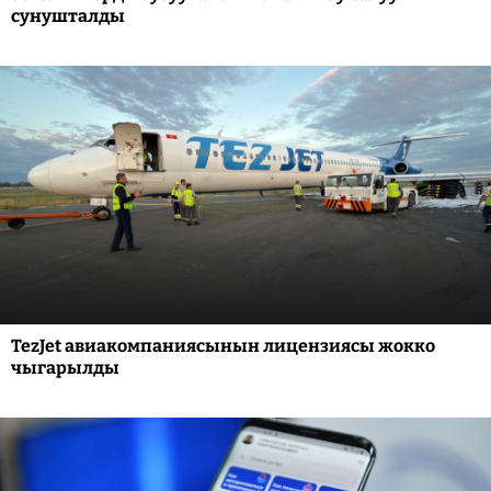
сунушталды
TezJet авиакомпаниясынын лицензиясы жокко
чыгарылды