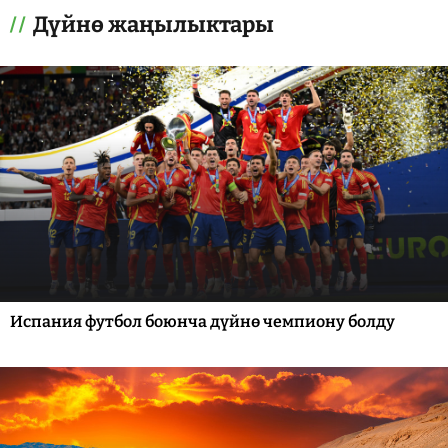
Дүйнө жаңылыктары
Испания футбол боюнча дүйнө чемпиону болду