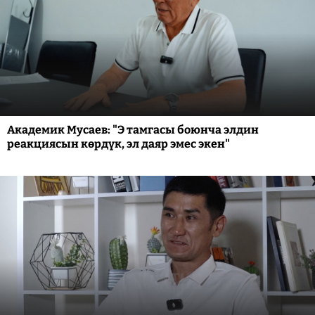
Академик Мусаев: "Э тамгасы боюнча элдин
реакциясын көрдүк, эл даяр эмес экен"