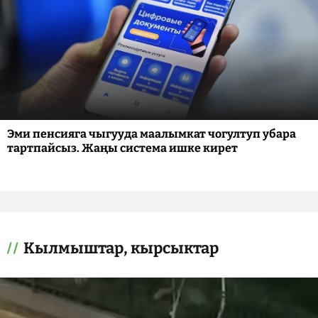
Эми пенсияга чыгууда маалымкат чогултуп убара
тартпайсыз. Жаңы система ишке кирет
Кылмыштар, кырсыктар