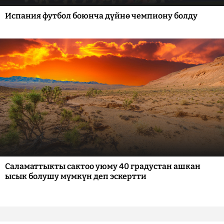
Испания футбол боюнча дүйнө чемпиону болду
Саламаттыкты сактоо уюму 40 градустан ашкан
ысык болушу мүмкүн деп эскертти