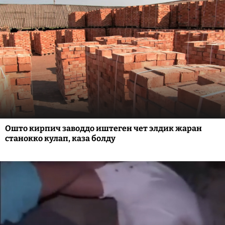
Ошто кирпич заводдо иштеген чет элдик жаран
станокко кулап, каза болду