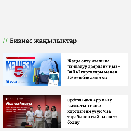
Бизнес жаңылыктар
Жаңы окуу жылына
пайдалуу даярданыңыз -
BAKAI карталары менен
5% кешбэк алыңыз
Optima Банк Apple Pay
кызматын ишке
киргизгени үчүн Visa
тарабынан сыйлыкка ээ
болду