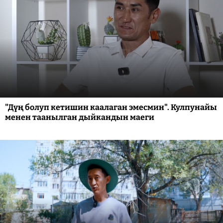
"Дүң болуп кетишин каалаган эмесмин". Кулпунайы
менен таанылган дыйкандын маеги