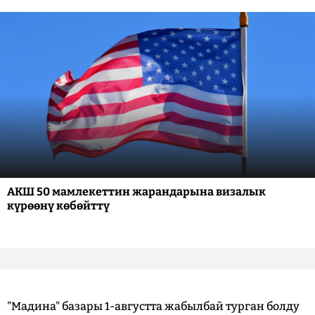
АКШ 50 мамлекеттин жарандарына визалык
күрөөнү көбөйттү
"Мадина" базары 1-августта жабылбай турган болду