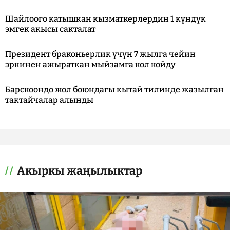
Шайлоого катышкан кызматкерлердин 1 күндүк
эмгек акысы сакталат
Президент браконьерлик үчүн 7 жылга чейин
эркинен ажыраткан мыйзамга кол койду
Барскоондо жол боюндагы кытай тилинде жазылган
тактайчалар алынды
Акыркы жаңылыктар