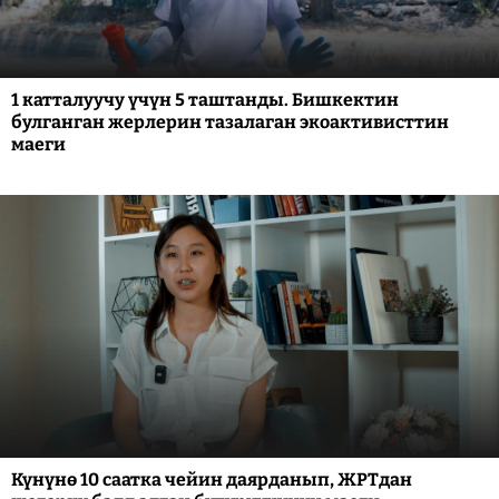
1 катталуучу үчүн 5 таштанды. Бишкектин
булганган жерлерин тазалаган экоактивисттин
маеги
Күнүнө 10 саатка чейин даярданып, ЖРТдан