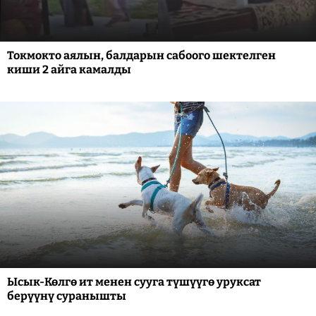
Токмокто аялын, балдарын сабоого шектелген
киши 2 айга камалды
Ысык-Көлгө ит менен сууга түшүүгө уруксат
берүүнү суранышты