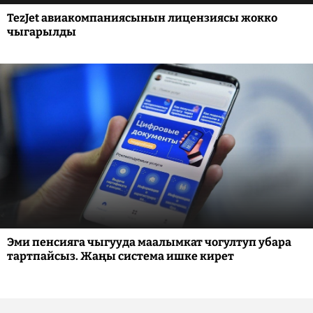
TezJet авиакомпаниясынын лицензиясы жокко
чыгарылды
Эми пенсияга чыгууда маалымкат чогултуп убара
тартпайсыз. Жаңы система ишке кирет