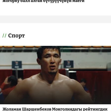
жогорку балл алган бүтүрүүчүнүн маеги
Спорт
Жоламан Шаршенбеков Монголиядагы рейтингдик