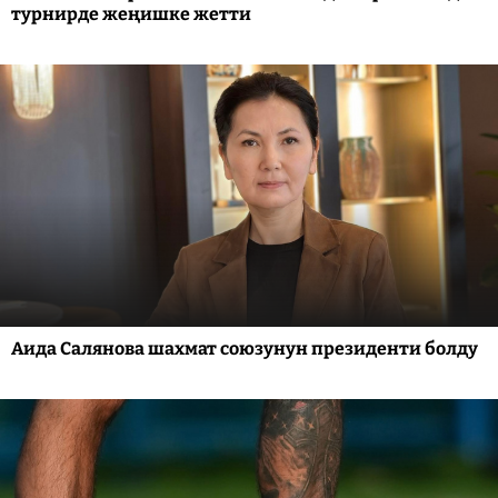
турнирде жеңишке жетти
Аида Салянова шахмат союзунун президенти болду