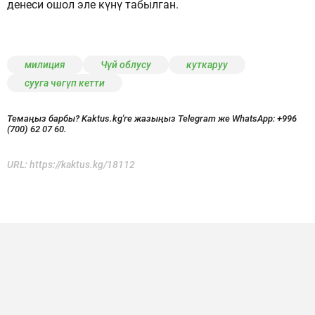
денеси ошол эле күнү табылган.
милиция
Чүй облусу
куткаруу
сууга чөгүп кетти
Темаңыз барбы? Kaktus.kg'ге жазыңыз Telegram же WhatsApp:
+996
(700) 62 07 60.
URL:
https://kaktus.kg/18112