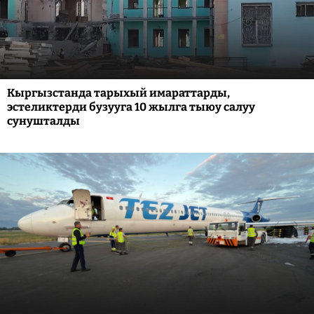
Кыргызстанда тарыхый имараттарды,
эстеликтерди бузууга 10 жылга тыюу салуу
сунушталды