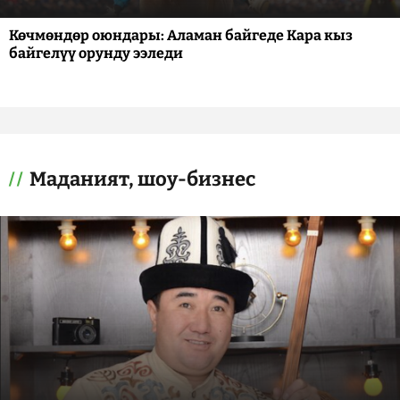
Көчмөндөр оюндары: Аламан байгеде Кара кыз
байгелүү орунду ээледи
Маданият, шоу-бизнес