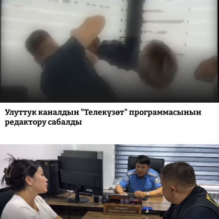
Улуттук каналдын "Телекүзөт" программасынын
редактору сабалды