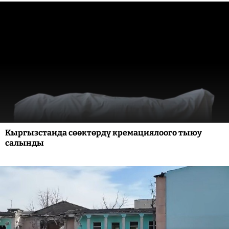
Кыргызстанда сөөктөрдү кремациялоого тыюу
салынды