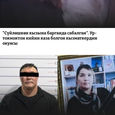
"Сүйлөшкөн кызына барганда сабалган". Ур-
токмоктон кийин каза болгон кызматкердин
окуясы