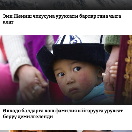
Эми Жеңиш чокусуна уруксаты барлар гана чыга
алат
Өлкөдө балдарга кош фамилия ыйгарууга уруксат
берүү демилгеленди