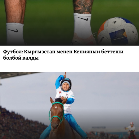
Футбол: Кыргызстан менен Кениянын беттеши
болбой калды