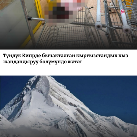
Түндүк Кипрде бычакталган кыргызстандык кыз
жандандыруу бөлүмүндө жатат