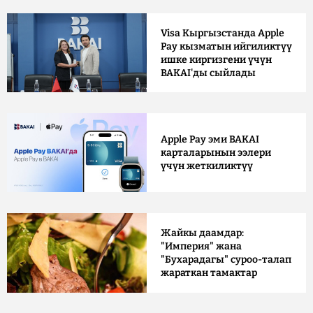
Visa Кыргызстанда Apple
Pay кызматын ийгиликтүү
ишке киргизгени үчүн
BAKAI'ды сыйлады
Apple Pay эми BAKAI
карталарынын ээлери
үчүн жеткиликтүү
Жайкы даамдар:
"Империя" жана
"Бухарадагы" суроо-талап
жараткан тамактар