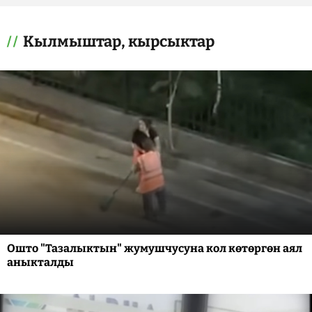
Кылмыштар, кырсыктар
Ошто "Тазалыктын" жумушчусуна кол көтөргөн аял
аныкталды