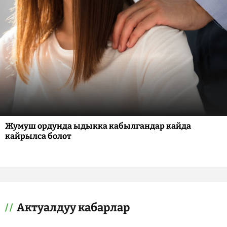
Жумуш ордунда ыдыкка кабылгандар кайда
кайрылса болот
Актуалдуу кабарлар