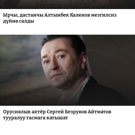
Ырчы, дастанчы Алтынбек Каленов мезгилсиз
дүйнө салды
Орусиялык актёр Сергей Безруков Айтматов
тууралуу тасмага катышат