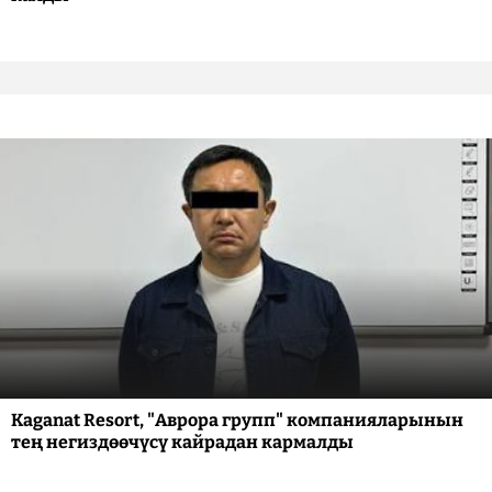
Kaganat Resort, "Аврора групп" компанияларынын
тең негиздөөчүсү кайрадан кармалды