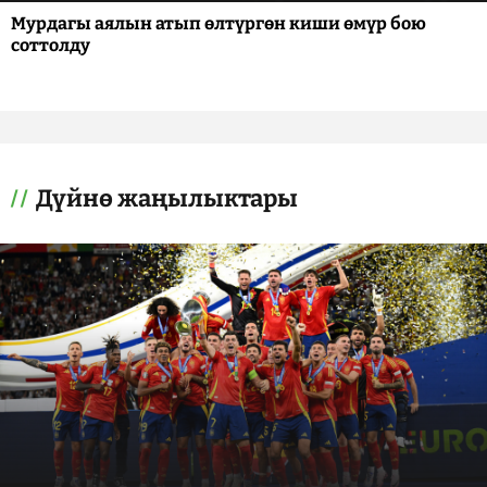
Мурдагы аялын атып өлтүргөн киши өмүр бою
соттолду
Дүйнө жаңылыктары