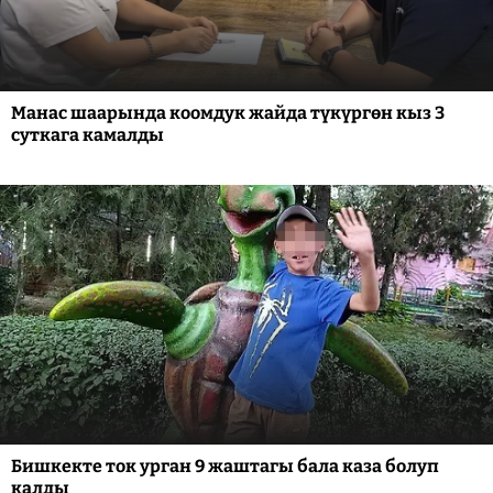
Манас шаарында коомдук жайда түкүргөн кыз 3
суткага камалды
Бишкекте ток урган 9 жаштагы бала каза болуп
калды