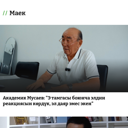
Маек
Академик Мусаев: "Э тамгасы боюнча элдин
реакциясын көрдүк, эл даяр эмес экен"