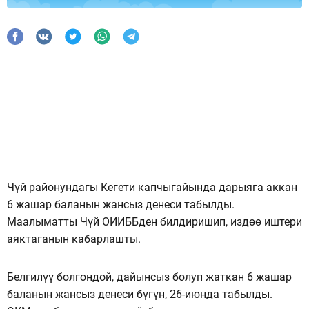
Чүй районундагы Кегети капчыгайында дарыяга аккан
6 жашар баланын жансыз денеси табылды.
Маалыматты Чүй ОИИББден билдиришип, издөө иштери
аяктаганын кабарлашты.
Белгилүү болгондой, дайынсыз болуп жаткан 6 жашар
баланын жансыз денеси бүгүн, 26-июнда табылды.