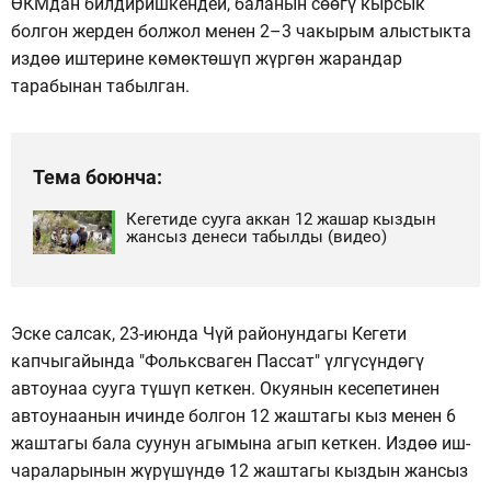
ӨКМдан билдиришкендей, баланын сөөгү кырсык
болгон жерден болжол менен 2–3 чакырым алыстыкта
издөө иштерине көмөктөшүп жүргөн жарандар
тарабынан табылган.
Тема боюнча:
Кегетиде сууга аккан 12 жашар кыздын
жансыз денеси табылды (видео)
Эске салсак, 23-июнда Чүй районундагы Кегети
капчыгайында "Фольксваген Пассат" үлгүсүндөгү
автоунаа сууга түшүп кеткен. Окуянын кесепетинен
автоунаанын ичинде болгон 12 жаштагы кыз менен 6
жаштагы бала суунун агымына агып кеткен. Издөө иш-
чараларынын жүрүшүндө 12 жаштагы кыздын жансыз