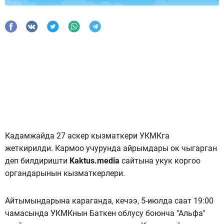
Кадамжайда 27 аскер кызматкери УКМКга
жеткирилди. Кармоо учурунда айрымдары ок чыгарган
деп билдиришти
Kaktus.media
сайтына укук коргоо
органдарынын кызматкерлери.
Айтымындарына караганда, кечээ, 5-июлда саат 19:00
чамасында УКМКнын Баткен облусу боюнча "Альфа"