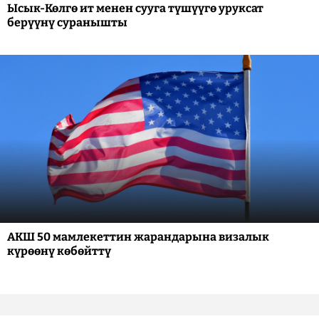
Ысык-Көлгө ит менен сууга түшүүгө уруксат
берүүнү суранышты
АКШ 50 мамлекеттин жарандарына визалык
күрөөнү көбөйттү