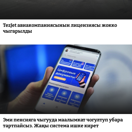
TezJet авиакомпаниясынын лицензиясы жокко
чыгарылды
Эми пенсияга чыгууда маалымкат чогултуп убара
тартпайсыз. Жаңы система ишке кирет