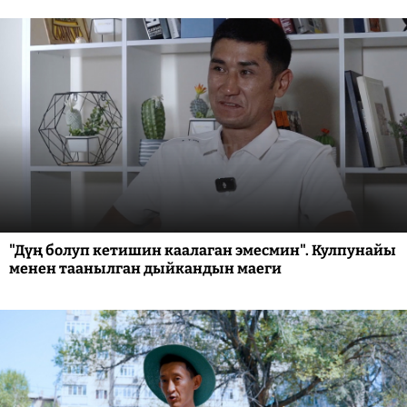
"Дүң болуп кетишин каалаган эмесмин". Кулпунайы
менен таанылган дыйкандын маеги