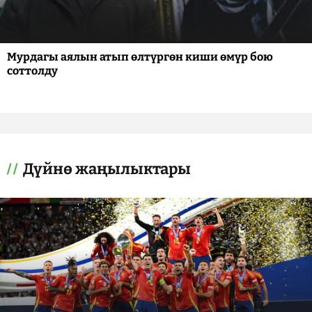
Мурдагы аялын атып өлтүргөн киши өмүр бою
соттолду
Дүйнө жаңылыктары