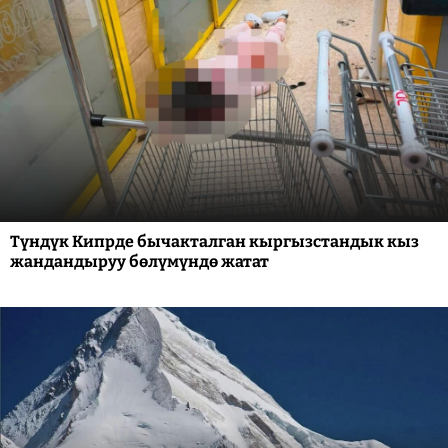
Түндүк Кипрде бычакталган кыргызстандык кыз
жандандыруу бөлүмүндө жатат