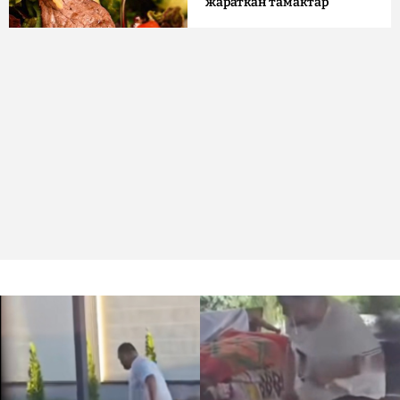
жараткан тамактар