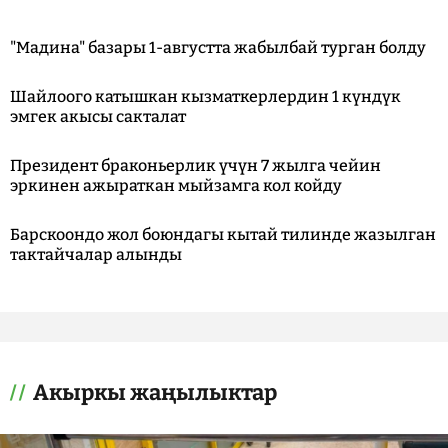
"Мадина" базары 1-августта жабылбай турган болду
Шайлоого катышкан кызматкерлердин 1 күндүк
эмгек акысы сакталат
Президент браконьерлик үчүн 7 жылга чейин
эркинен ажыраткан мыйзамга кол койду
Барскоондо жол боюндагы кытай тилинде жазылган
тактайчалар алынды
Акыркы жаңылыктар