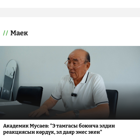
Маек
Академик Мусаев: "Э тамгасы боюнча элдин
реакциясын көрдүк, эл даяр эмес экен"