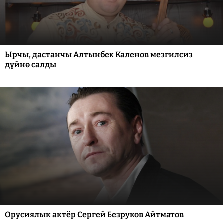
Ырчы, дастанчы Алтынбек Каленов мезгилсиз
дүйнө салды
Орусиялык актёр Сергей Безруков Айтматов