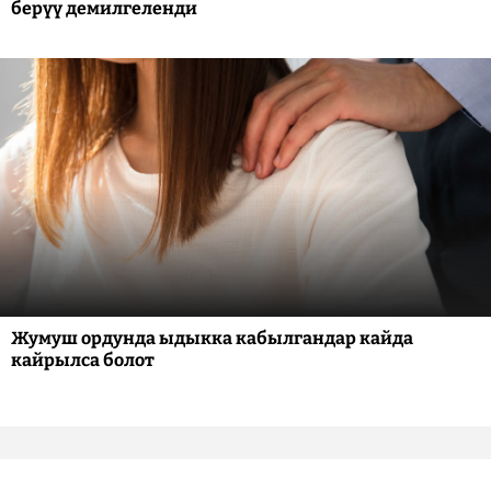
берүү демилгеленди
Жумуш ордунда ыдыкка кабылгандар кайда
кайрылса болот