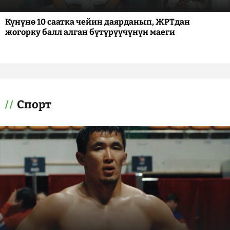
Күнүнө 10 саатка чейин даярданып, ЖРТдан
жогорку балл алган бүтүрүүчүнүн маеги
Спорт