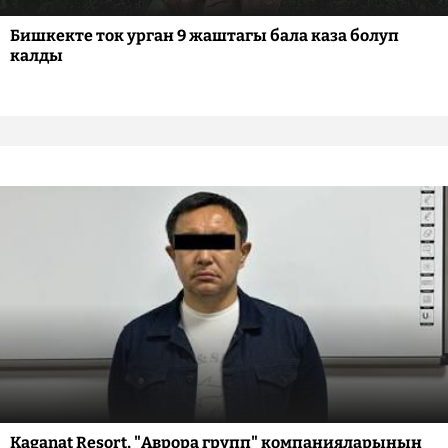
Бишкекте ток урган 9 жаштагы бала каза болуп
калды
Kaganat Resort, "Аврора групп" компанияларынын