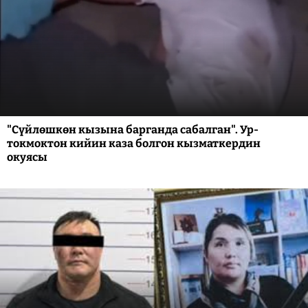
"Сүйлөшкөн кызына барганда сабалган". Ур-
токмоктон кийин каза болгон кызматкердин
окуясы