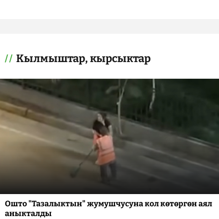
Кылмыштар, кырсыктар
Ошто "Тазалыктын" жумушчусуна кол көтөргөн аял
аныкталды