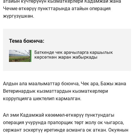
атайын күчтөрүнүн кызматкерлери Кадамжай жана
Чечме өткөрүү пункттарында атайын операция
жүргүзүшкөн.
Тема боюнча:
Баткенде чек арачыларга каршылык
көрсөткөн жаран жабыркады
Алдын ала маалыматтар боюнча, Чек ара, Бажы жана
Ветеринардык кызматтардын кызматкерлери
коррупцияга шектелип кармалган.
Ал эми Кадамжай көзөмөл-өткөрүү пунктундагы
операция учурунда прапорщик төрт жолу ок чыгарса,
сержант эскертүү иретинде асманга ок аткан. Окуянын