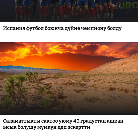
Испания футбол боюнча дүйнө чемпиону болду
Саламаттыкты сактоо уюму 40 градустан ашкан
ысык болушу мүмкүн деп эскертти