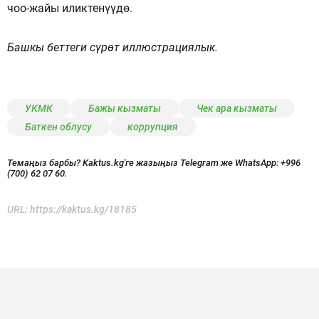
чоо-жайы иликтенүүдө.
Башкы беттеги сүрөт иллюстрациялык.
УКМК
Бажы кызматы
Чек ара кызматы
Баткен облусу
коррупция
Темаңыз барбы? Kaktus.kg'ге жазыңыз Telegram же WhatsApp:
+996
(700) 62 07 60.
URL:
https://kaktus.kg/18185