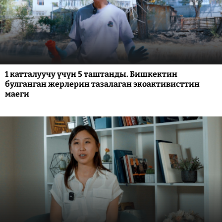
1 катталуучу үчүн 5 таштанды. Бишкектин
булганган жерлерин тазалаган экоактивисттин
маеги