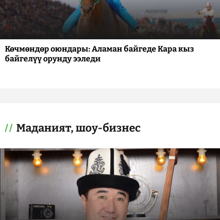
Көчмөндөр оюндары: Аламан байгеде Кара кыз
байгелүү орунду ээледи
Маданият, шоу-бизнес