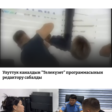
Улуттук каналдын "Телекүзөт" программасынын
редактору сабалды