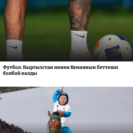
Футбол: Кыргызстан менен Кениянын беттеши
болбой калды