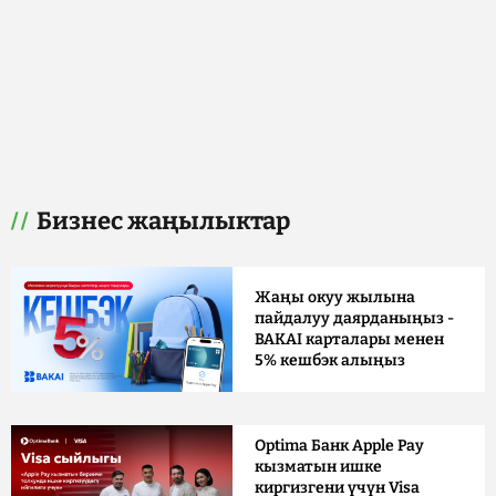
Бизнес жаңылыктар
Жаңы окуу жылына
пайдалуу даярданыңыз -
BAKAI карталары менен
5% кешбэк алыңыз
Optima Банк Apple Pay
кызматын ишке
киргизгени үчүн Visa