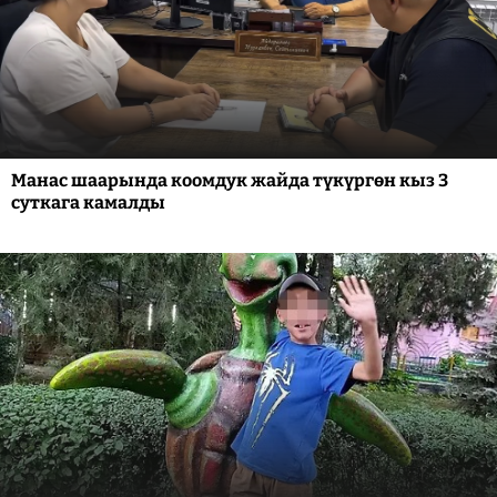
Манас шаарында коомдук жайда түкүргөн кыз 3
суткага камалды