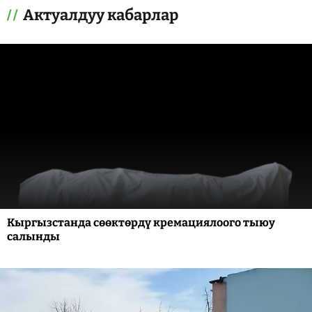
Актуалдуу кабарлар
Кыргызстанда сөөктөрдү кремациялоого тыюу
салынды