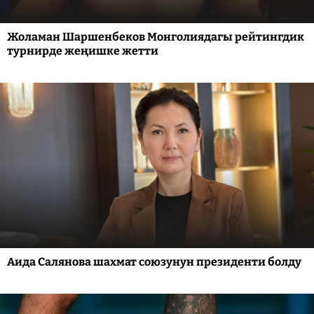
Жоламан Шаршенбеков Монголиядагы рейтингдик
турнирде жеңишке жетти
Аида Салянова шахмат союзунун президенти болду