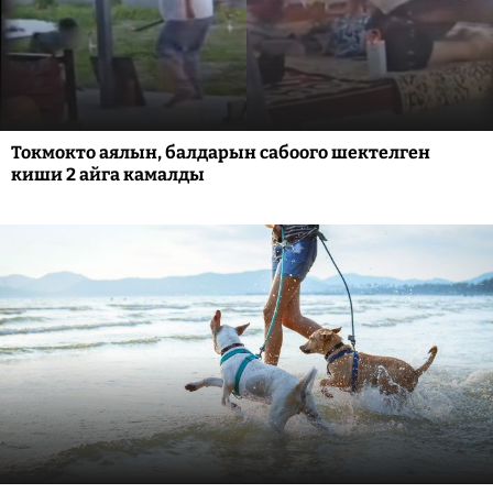
Токмокто аялын, балдарын сабоого шектелген
киши 2 айга камалды