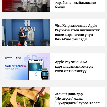
тарабынан сыйлыкка ээ
болду
Visa Кыргызстанда Apple
Pay кызматын ийгиликтүү
ишке киргизгени үчүн
BAKAI'ды сыйлады
Apple Pay эми BAKAI
карталарынын ээлери
үчүн жеткиликтүү
Жайкы даамдар:
"Империя" жана
"Бухарадагы" суроо-талап