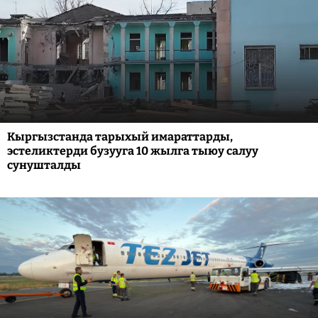
Кыргызстанда тарыхый имараттарды,
эстеликтерди бузууга 10 жылга тыюу салуу
сунушталды