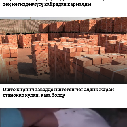
тең негиздөөчүсү кайрадан кармалды
Ошто кирпич заводдо иштеген чет элдик жаран
станокко кулап, каза болду