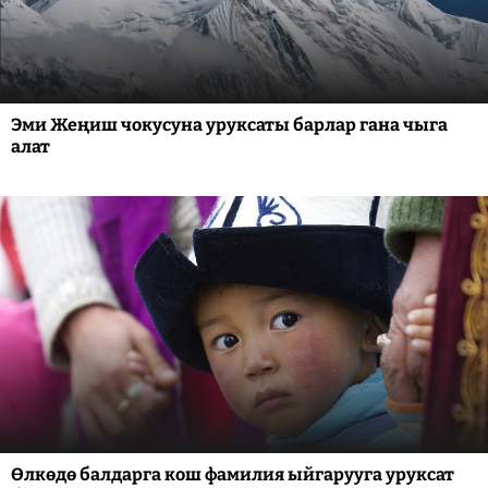
Эми Жеңиш чокусуна уруксаты барлар гана чыга
алат
Өлкөдө балдарга кош фамилия ыйгарууга уруксат