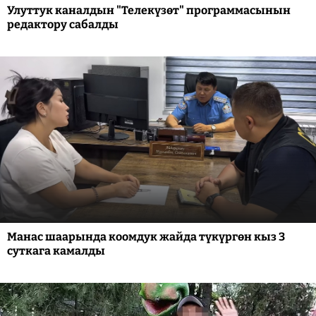
Улуттук каналдын "Телекүзөт" программасынын
редактору сабалды
Манас шаарында коомдук жайда түкүргөн кыз 3
суткага камалды