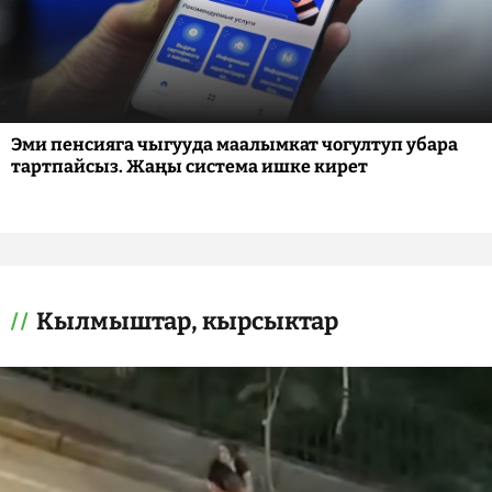
Эми пенсияга чыгууда маалымкат чогултуп убара
тартпайсыз. Жаңы система ишке кирет
Кылмыштар, кырсыктар