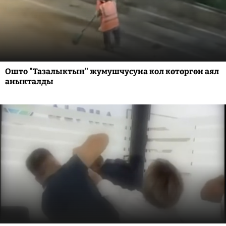
Ошто "Тазалыктын" жумушчусуна кол көтөргөн аял
аныкталды