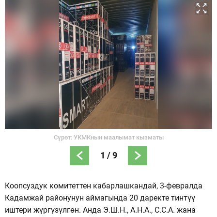
Сүрөт: УКМКнын маалымат кызматы
1
/
9
Коопсуздук комитеттен кабарлашкандай, 3-февралда
Кадамжай районунун аймагында 20 даректе тинтүү
иштери жүргүзүлгөн. Анда Э.Ш.Н., А.Н.А., С.С.А. жана