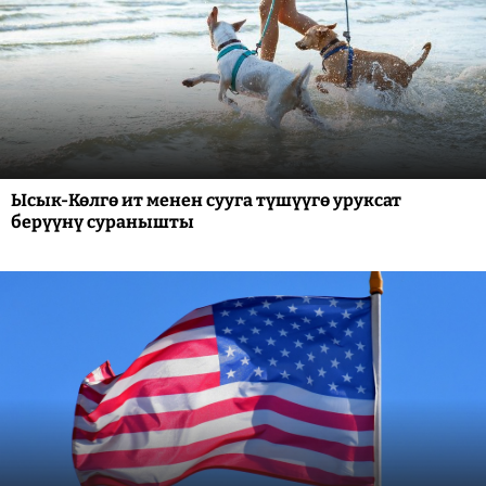
Ысык-Көлгө ит менен сууга түшүүгө уруксат
берүүнү суранышты