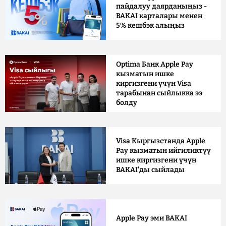
пайдалуу даярданыңыз -
BAKAI карталары менен
5% кешбэк алыңыз
Optima Банк Apple Pay
кызматын ишке
киргизгени үчүн Visa
тарабынан сыйлыкка ээ
болду
Visa Кыргызстанда Apple
Pay кызматын ийгиликтүү
ишке киргизгени үчүн
BAKAI'ды сыйлады
Apple Pay эми BAKAI