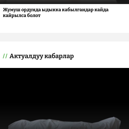
Жумуш ордунда ыдыкка кабылгандар кайда
кайрылса болот
Актуалдуу кабарлар