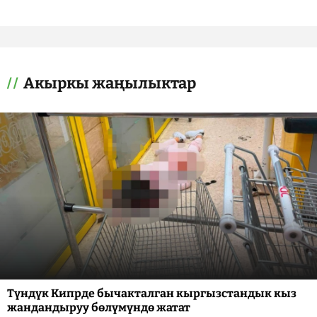
Акыркы жаңылыктар
Түндүк Кипрде бычакталган кыргызстандык кыз
жандандыруу бөлүмүндө жатат