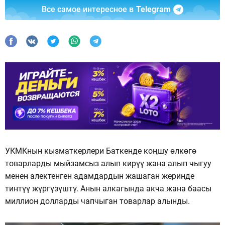
Все самое интересное в
Telegram
УКМКнын кызматкерлери Баткенде коңшу өлкөгө
товарларды мыйзамсыз алып кирүү жана алып чыгуу
менен алектенген адамдардын жашаган жеринде
тинтүү жүргүзүштү. Анын алкагында акча жана баасы
миллион долларды чапчыган товарлар алынды.