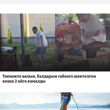
Токмокто аялын, балдарын сабоого шектелген
киши 2 айга камалды