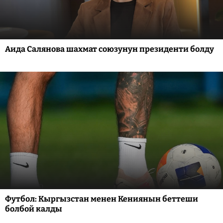
Аида Салянова шахмат союзунун президенти болду
Футбол: Кыргызстан менен Кениянын беттеши
болбой калды