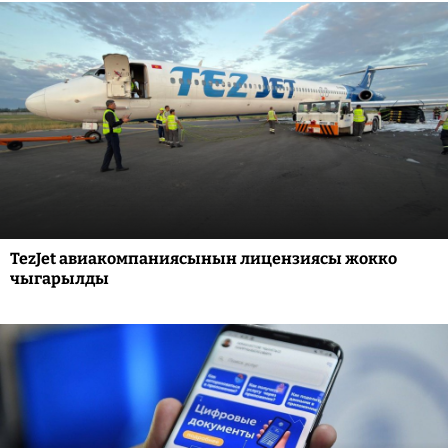
TezJet авиакомпаниясынын лицензиясы жокко
чыгарылды