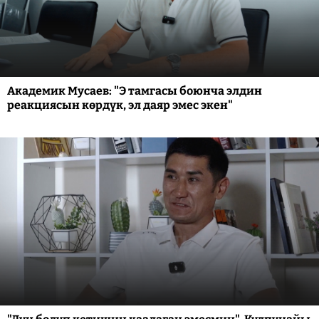
Академик Мусаев: "Э тамгасы боюнча элдин
реакциясын көрдүк, эл даяр эмес экен"