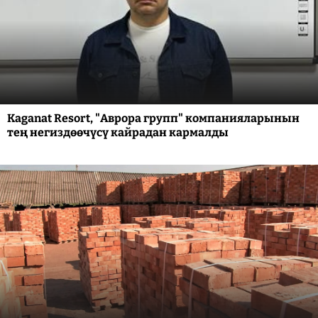
Kaganat Resort, "Аврора групп" компанияларынын
тең негиздөөчүсү кайрадан кармалды