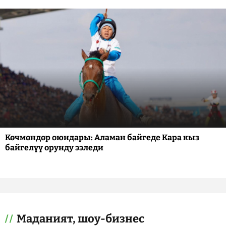
Көчмөндөр оюндары: Аламан байгеде Кара кыз
байгелүү орунду ээледи
Маданият, шоу-бизнес