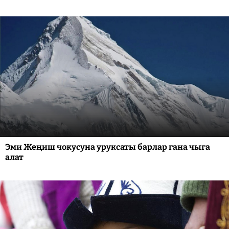
Эми Жеңиш чокусуна уруксаты барлар гана чыга
алат