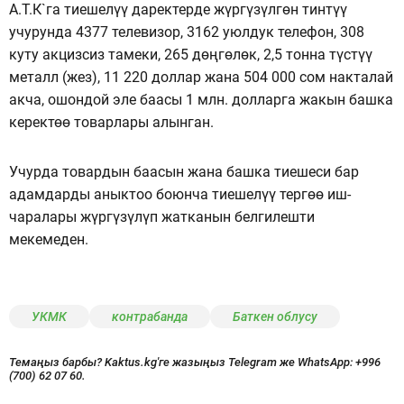
А.Т.К`га тиешелүү даректерде жүргүзүлгөн тинтүү
учурунда 4377 телевизор, 3162 уюлдук телефон, 308
куту акцизсиз тамеки, 265 дөңгөлөк, 2,5 тонна түстүү
металл (жез), 11 220 доллар жана 504 000 сом накталай
акча, ошондой эле баасы 1 млн. долларга жакын башка
керектөө товарлары алынган.
Учурда товардын баасын жана башка тиешеси бар
адамдарды аныктоо боюнча тиешелүү тергөө иш-
чаралары жүргүзүлүп жатканын белгилешти
мекемеден.
УКМК
контрабанда
Баткен облусу
Темаңыз барбы? Kaktus.kg'ге жазыңыз Telegram же WhatsApp:
+996
(700) 62 07 60.