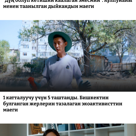
"Дүң болуп кетишин каалаган эмесмин". Кулпунайы
менен таанылган дыйкандын маеги
1 катталуучу үчүн 5 таштанды. Бишкектин
булганган жерлерин тазалаган экоактивисттин
маеги