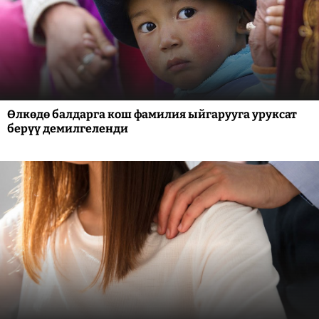
Өлкөдө балдарга кош фамилия ыйгарууга уруксат
берүү демилгеленди