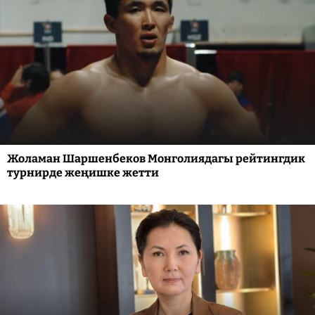
Жоламан Шаршенбеков Монголиядагы рейтингдик
турнирде жеңишке жетти