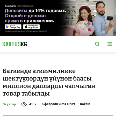
Баткенде аткезчиликке
шектүүлөрдүн үйүнөн баасы
миллион далларды чапчыган
товар табылды
4117
6 февраля 2023 15:39
Kaktus
Окуялар