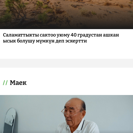
Саламаттыкты сактоо уюму 40 градустан ашкан
ысык болушу мүмкүн деп эскертти
Маек