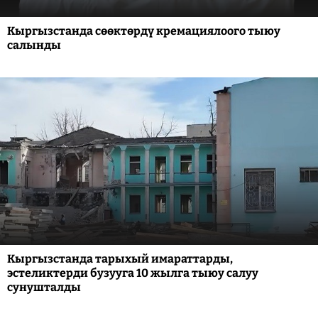
Кыргызстанда сөөктөрдү кремациялоого тыюу
салынды
Кыргызстанда тарыхый имараттарды,
эстеликтерди бузууга 10 жылга тыюу салуу
сунушталды