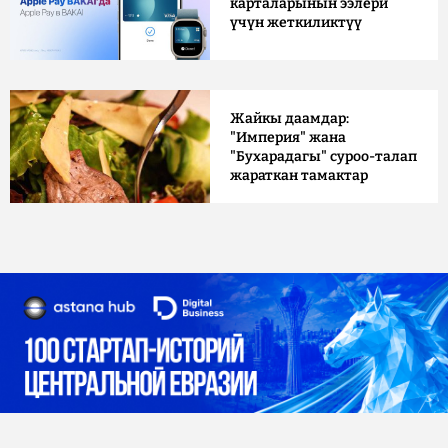
карталарынын ээлери
үчүн жеткиликтүү
Жайкы даамдар:
"Империя" жана
"Бухарадагы" суроо-талап
жараткан тамактар