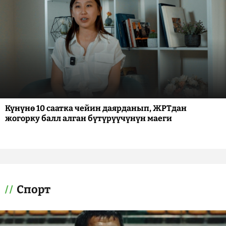
Күнүнө 10 саатка чейин даярданып, ЖРТдан
жогорку балл алган бүтүрүүчүнүн маеги
Спорт