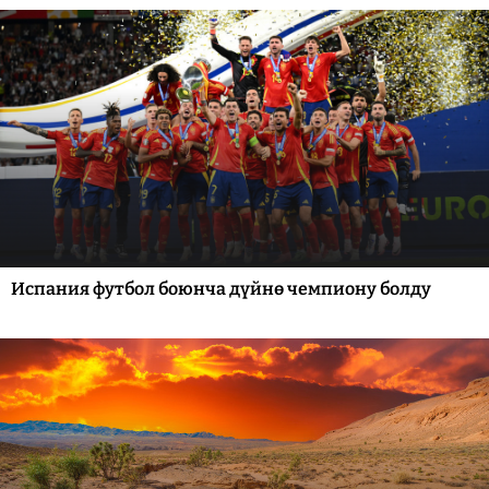
Испания футбол боюнча дүйнө чемпиону болду