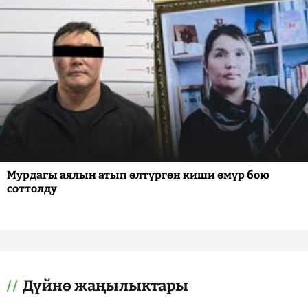
Мурдагы аялын атып өлтүргөн киши өмүр бою
соттолду
Дүйнө жаңылыктары