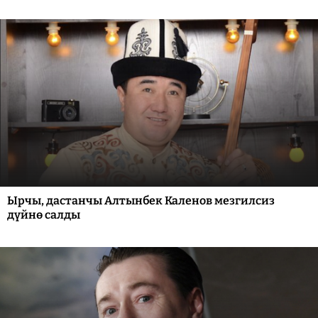
Ырчы, дастанчы Алтынбек Каленов мезгилсиз
дүйнө салды