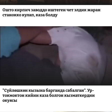
Ошто кирпич заводдо иштеген чет элдик жаран
станокко кулап, каза болду
"Сүйлөшкөн кызына барганда сабалган". Ур-
токмоктон кийин каза болгон кызматкердин
окуясы