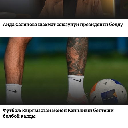
Аида Салянова шахмат союзунун президенти болду
Футбол: Кыргызстан менен Кениянын беттеши
болбой калды