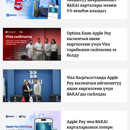
BAKAI карталары менен
5% кешбэк алыңыз
Optima Банк Apple Pay
кызматын ишке
киргизгени үчүн Visa
тарабынан сыйлыкка ээ
болду
Visa Кыргызстанда Apple
Pay кызматын ийгиликтүү
ишке киргизгени үчүн
BAKAI'ды сыйлады
Apple Pay эми BAKAI
карталарынын ээлери