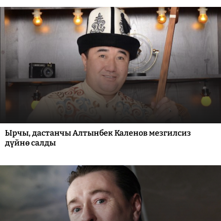
Ырчы, дастанчы Алтынбек Каленов мезгилсиз
дүйнө салды