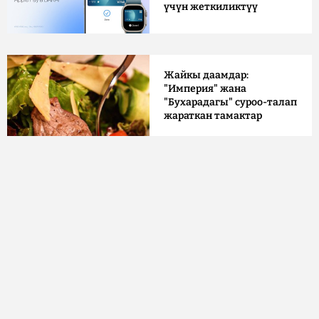
үчүн жеткиликтүү
Жайкы даамдар:
"Империя" жана
"Бухарадагы" суроо-талап
жараткан тамактар