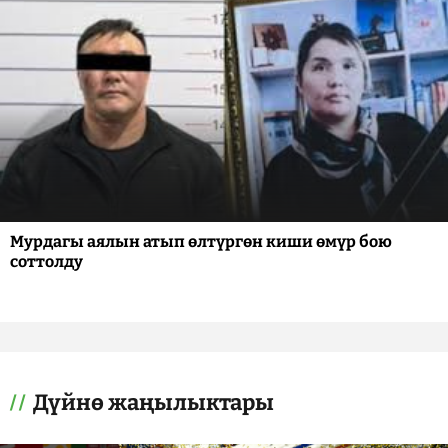
Мурдагы аялын атып өлтүргөн киши өмүр бою
соттолду
Дүйнө жаңылыктары