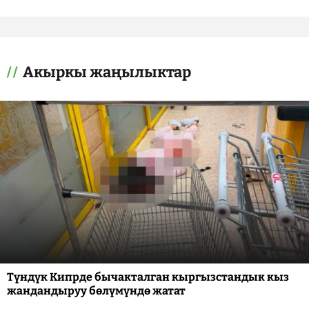
Акыркы жаңылыктар
Түндүк Кипрде бычакталган кыргызстандык кыз
жандандыруу бөлүмүндө жатат