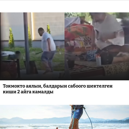
Токмокто аялын, балдарын сабоого шектелген
киши 2 айга камалды