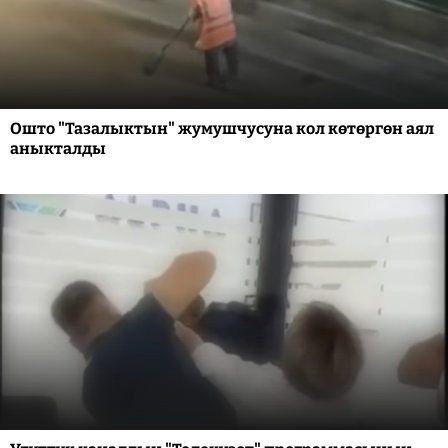
Ошто "Тазалыктын" жумушчусуна кол көтөргөн аял
аныкталды