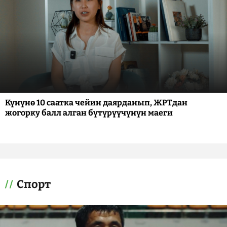
Күнүнө 10 саатка чейин даярданып, ЖРТдан
жогорку балл алган бүтүрүүчүнүн маеги
Спорт