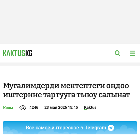
Мугалимдерди мектептеги оңдоо
иштерине тартууга тыюу салынат
4246
23 мая 2026 15:45
Kaktus
Коом
Все самое интересное в
Telegram