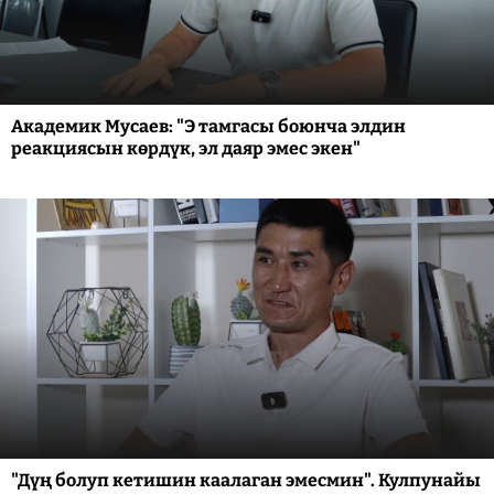
Академик Мусаев: "Э тамгасы боюнча элдин
реакциясын көрдүк, эл даяр эмес экен"
"Дүң болуп кетишин каалаган эмесмин". Кулпунайы