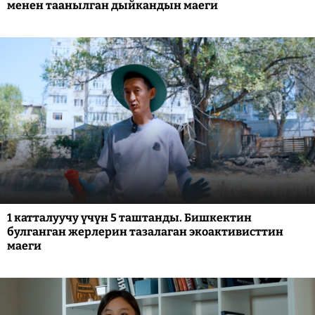
менен таанылган дыйкандын маеги
1 катталуучу үчүн 5 таштанды. Бишкектин
булганган жерлерин тазалаган экоактивисттин
маеги