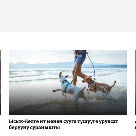
Ысык-Көлгө ит менен сууга түшүүгө уруксат
берүүнү суранышты