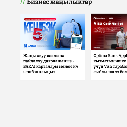
Бизнес жаңылыктар
Жаңы окуу жылына
Optima Банк Appl
пайдалуу даярданыңыз -
кызматын ишке 
BAKAI карталары менен 5%
үчүн Visa тараб
кешбэк алыңыз
сыйлыкка ээ бо