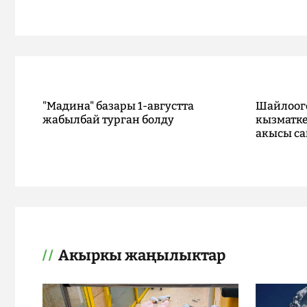
"Мадина" базары 1-августта
Шайлоог
жабылбай турган болду
кызматке
акысы са
Акыркы жаңылыктар