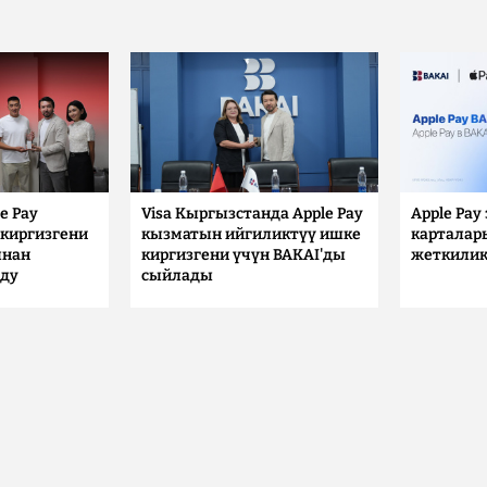
e Pay
Visa Кыргызстанда Apple Pay
Apple Pay
киргизгени
кызматын ийгиликтүү ишке
карталар
ынан
киргизгени үчүн BAKAI'ды
жеткилик
лду
сыйлады