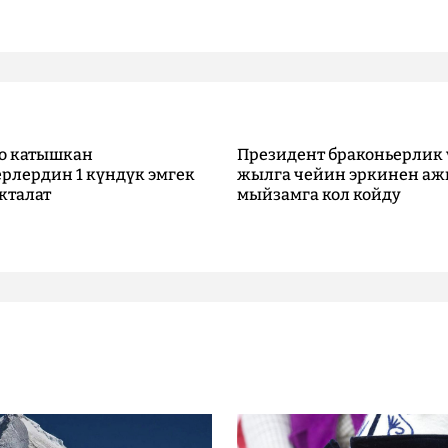
о катышкан
Президент браконьерлик 
рлердин 1 күндүк эмгек
жылга чейин эркинен аж
кталат
мыйзамга кол койду