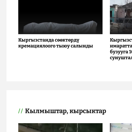
Кыргызстанда сөөктөрдү
Кыргызс
кремациялоого тыюу салынды
имаратта
бузууга 
сунушта
Кылмыштар, кырсыктар