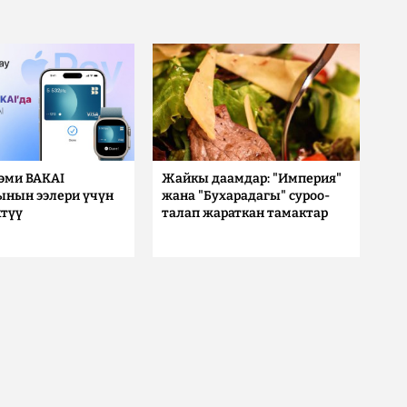
 эми BAKAI
Жайкы даамдар: "Империя"
ынын ээлери үчүн
жана "Бухарадагы" суроо-
түү
талап жараткан тамактар