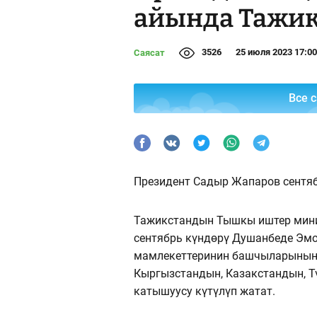
айында Тажи
3526
25 июля 2023 17:00
Саясат
Все 
Президент Садыр Жапаров сентя
Тажикстандын Тышкы иштер мин
сентябрь күндөрү Душанбеде Эм
мамлекеттеринин башчыларынын 
Кыргызстандын, Казакстандын, 
катышуусу күтүлүп жатат.