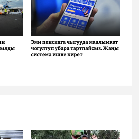
ын
Эми пенсияга чыгууда маалымкат
рылды
чогултуп убара тартпайсыз. Жаңы
система ишке кирет