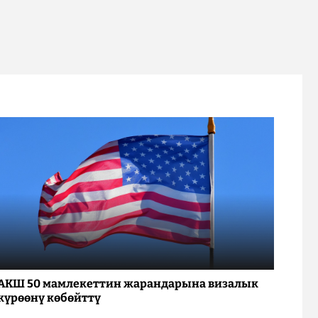
АКШ 50 мамлекеттин жарандарына визалык
күрөөнү көбөйттү