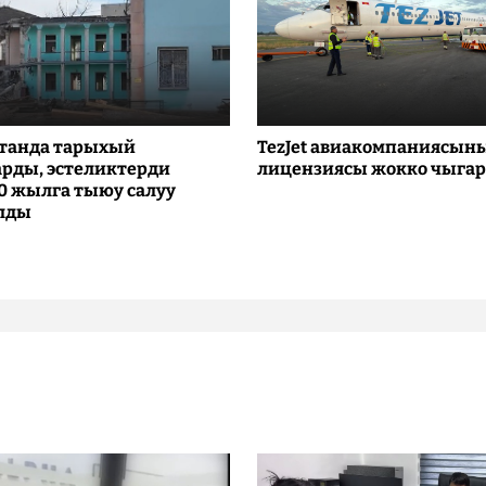
танда тарыхый
TezJet авиакомпаниясын
рды, эстеликтерди
лицензиясы жокко чыга
10 жылга тыюу салуу
лды