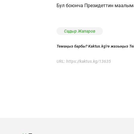
Бул боюнча Президеттин маалым
Садыр Жапаров
Темаңыз барбы? Kaktus.kg'ге жазыңыз Te
URL:
https://kaktus.kg/13635