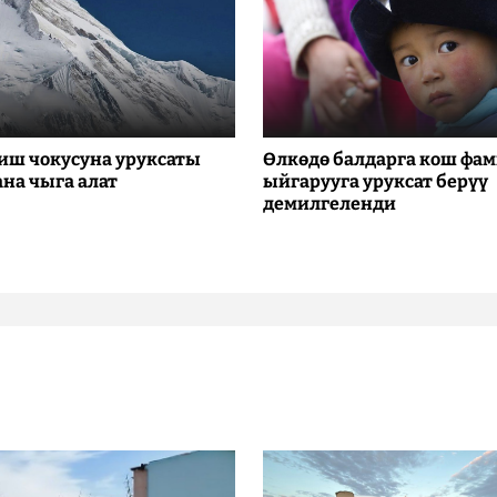
иш чокусуна уруксаты
Өлкөдө балдарга кош фа
ана чыга алат
ыйгарууга уруксат берүү
демилгеленди