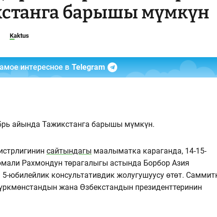
кстанга барышы мүмкүн
Kaktus
самое интересное в
Telegram
брь айында Тажикстанга барышы мүмкүн.
истрлигинин
сайтындагы
маалыматка караганда, 14-15-
омали Рахмондун төрагалыгы астында Борбор Азия
5-юбилейлик консультативдик жолугушуусу өтөт. Саммит
Түркмөнстандын жана Өзбекстандын президенттеринин