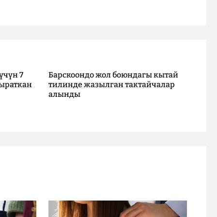
үчүн 7
Барскоондо жол боюндагы кытай
ыраткан
тилинде жазылган тактайчалар
алынды