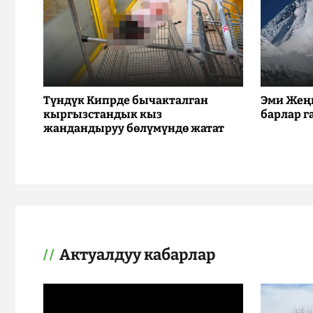
Түндүк Кипрде бычакталган
Эми Жең
кыргызстандык кыз
барлар г
жандандыруу бөлүмүндө жатат
Актуалдуу кабарлар