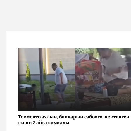
Токмокто аялын, балдарын сабоого шектелген
киши 2 айга камалды