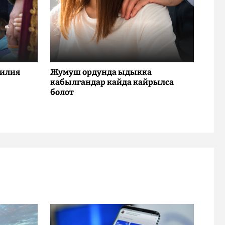
милия
Жумуш ордунда ыдыкка
кабылгандар кайда кайрылса
болот