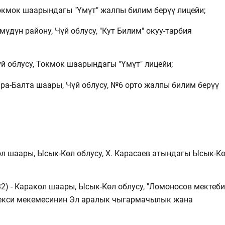
окмок шаарындагы "Үмүт" жалпы билим берүү лицейи;
мүдүн району, Чүй облусу, "Кут Билим" окуу-тарбия
үй облусу, Токмок шаарындагы "Үмүт" лицейи;
ара-Балта шаары, Чүй облусу, №6 орто жалпы билим берүү
ол шаары, Ысык-Көл облусу, Х. Карасаев атындагы Ысык-К
2) - Каракол шаары, Ысык-Көл облусу, "Ломоносов мектеби
екси мекемесинин Эл аралык чыгармачылык жана