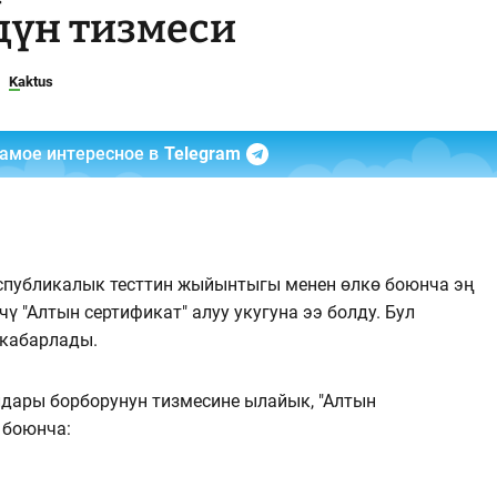
дүн тизмеси
Kaktus
самое интересное в
Telegram
спубликалык тесттин жыйынтыгы менен өлкө боюнча эң
чү "Алтын сертификат" алуу укугуна ээ болду. Бул
 кабарлады.
лдары борборунун тизмесине ылайык, "Алтын
 боюнча: