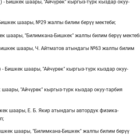
 - Бишкек шаары, "Айчүрөк" кыргыз-түрк кыздар окуу-
 Бишкек шаары, №29 жалпы билим берүү мектеби;
кек шаары, "Билимкана-Бишкек" жалпы билим берүү мектеб
 Бишкек шаары, Ч. Айтматов атындагы №63 жалпы билим
 - Бишкек шаары, "Айчүрөк" кыргыз-түрк кыздар окуу-
к шаары, "Айчүрөк" кыргыз-түрк кыздар окуу-тарбия
кек шаары, Е. Б. Якир атындагы автордук физика-
п;
Бишкек шаары, "Билимкана-Бишкек" жалпы билим берүү