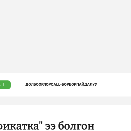
ДОЛБООРЛОР
CALL-БОРБОР
ПАЙДАЛУУ
икатка" ээ болгон