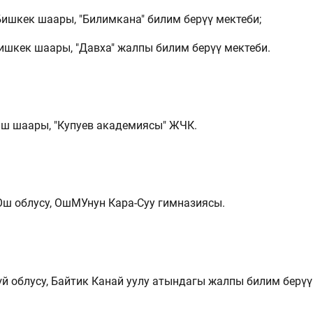
Бишкек шаары, "Билимкана" билим берүү мектеби;
Бишкек шаары, "Давха" жалпы билим берүү мектеби.
Ош шаары, "Купуев академиясы" ЖЧК.
 Ош облусу, ОшМУнун Кара-Суу гимназиясы.
үй облусу, Байтик Канай уулу атындагы жалпы билим берүү