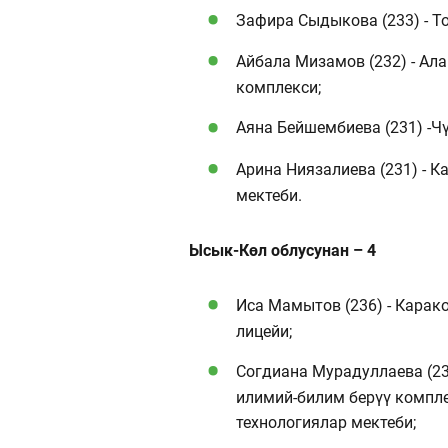
Зафира Сыдыкова (233) - Т
Айбала Мизамов (232) - Ала
комплекси;
Аяна Бейшембиева (231) -Ч
Арина Ниязалиева (231) - К
мектеби.
Ысык-Көл облусунан – 4
Иса Мамытов (236) - Карак
лицейи;
Согдиана Мурадуллаева (23
илимий-билим берүү компл
технологиялар мектеби;