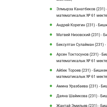
Элмырза Канатбеков (231) 
математикалык № 61 мекте
Андрей Корегин (231) - Би
Матвей Низовский (231) - 
Бексултан Сулайман (231) -
Арсен Токтосунов (231) - Б
математикалык № 61 мекте
Айбек Тороев (231) - Бишке
математикалык № 61 мекте
Амина Уразбаева (231) - Б
Даяна Шайикова (231) - Би
Жантай Эмильев (231) - Би