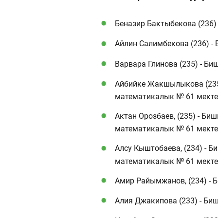
Беназир Бактыбекова (236) 
Айлин Салимбекова (236) -
Варвара Глинова (235) - Б
Айбийке Жакшылыкова (235)
математикалык № 61 мекте
Актан Орозбаев, (235) - Би
математикалык № 61 мекте
Алсу Кыштобаева, (234) - Б
математикалык № 61 мекте
Амир Райымжанов, (234) - 
Алия Джакипова (233) - Би