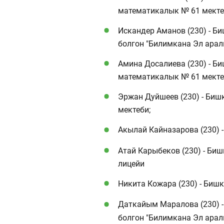
математикалык № 61 мекте
Искандер Аманов (230) - Б
болгон "Билимкана Эл арал
Амина Досалиева (230) - Би
математикалык № 61 мекте
Эржан Дуйшеев (230) - Биш
мектеби;
Акылай Кайназарова (230) 
Атай Карыбеков (230) - Би
лицейи
Никита Кожара (230) - Биш
Даткайым Маралова (230) 
болгон "Билимкана Эл арал