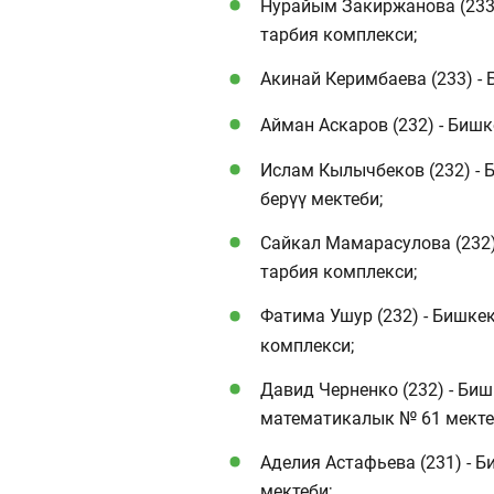
Нурайым Закиржанова (233)
тарбия комплекси;
Акинай Керимбаева (233) -
Айман Аскаров (232) - Биш
Ислам Кылычбеков (232) -
берүү мектеби;
Сайкал Мамарасулова (232)
тарбия комплекси;
Фатима Ушур (232) - Бишке
комплекси;
Давид Черненко (232) - Биш
математикалык № 61 мекте
Аделия Астафьева (231) - 
мектеби;