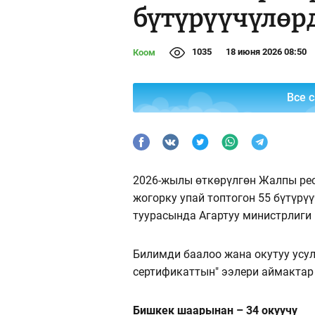
бүтүрүүчүлөр
1035
18 июня 2026 08:50
Коом
Все 
2026-жылы өткөрүлгөн Жалпы ре
жогорку упай топтогон 55 бүтүрүү
туурасында Агартуу министрлиги
Билимди баалоо жана окутуу усу
сертификаттын" ээлери аймактар
Бишкек шаарынан – 34 окуучу