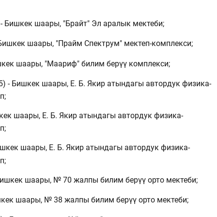
- Бишкек шаары, "Брайт" Эл аралык мектеби;
 Бишкек шаары, "Прайм Спектрум" мектеп-комплекси;
ишкек шаары, "Маариф" билим берүү комплекси;
 - Бишкек шаары, Е. Б. Якир атындагы автордук физика-
п;
шкек шаары, Е. Б. Якир атындагы автордук физика-
п;
ишкек шаары, Е. Б. Якир атындагы автордук физика-
п;
Бишкек шаары, № 70 жалпы билим берүү орто мектеби;
шкек шаары, № 38 жалпы билим берүү орто мектеби;