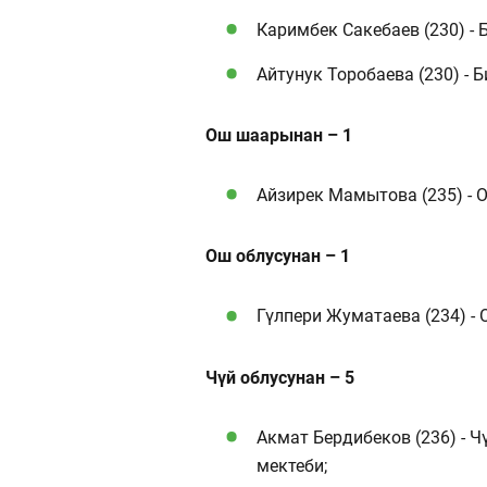
Каримбек Сакебаев (230) - 
Айтунук Торобаева (230) - 
Ош шаарынан – 1
Айзирек Мамытова (235) - 
Ош облусунан – 1
Гүлпери Жуматаева (234) -
Чүй облусунан – 5
Акмат Бердибеков (236) - Ч
мектеби;