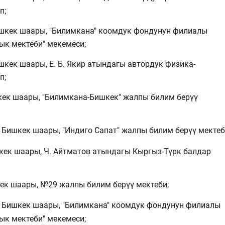
п;
ишкек шаары, "Билимкана" коомдук фондунун филиалы
ык мектеби" мекемеси;
шкек шаары, Е. Б. Якир атындагы автордук физика-
п;
кек шаары, "Билимкана-Бишкек" жалпы билим берүү
- Бишкек шаары, "Индиго Сапат" жалпы билим берүү мектеб
шкек шаары, Ч. Айтматов атындагы Кыргыз-Түрк балдар
кек шаары, №29 жалпы билим берүү мектеби;
- Бишкек шаары, "Билимкана" коомдук фондунун филиалы
ык мектеби" мекемеси;