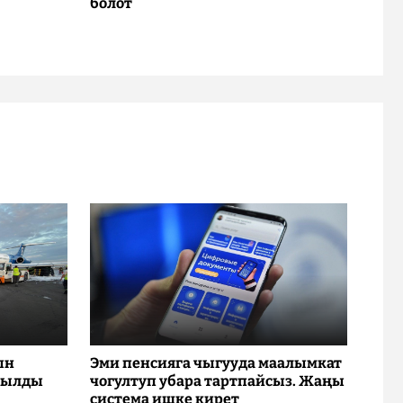
болот
ын
Эми пенсияга чыгууда маалымкат
рылды
чогултуп убара тартпайсыз. Жаңы
система ишке кирет