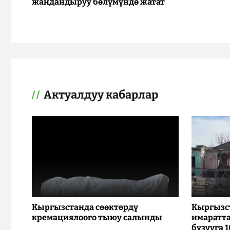
жандандыруу бөлүмүндө жатат
Актуалдуу кабарлар
Кыргызстанда сөөктөрдү
Кыргызс
кремациялоого тыюу салынды
имаратта
бузууга 