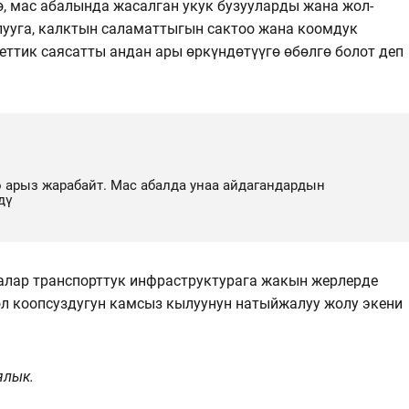
, мас абалында жасалган укук бузууларды жана жол-
ууга, калктын саламаттыгын сактоо жана коомдук
ттик саясатты андан ары өркүндөтүүгө өбөлгө болот деп
 арыз жарабайт. Мас абалда унаа айдагандардын
дү
лар транспорттук инфраструктурага жакын жерлерде
ол коопсуздугун камсыз кылуунун натыйжалуу жолу экени
ялык.