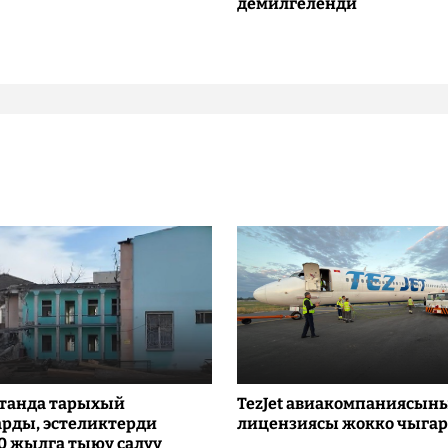
демилгеленди
танда тарыхый
TezJet авиакомпаниясын
рды, эстеликтерди
лицензиясы жокко чыга
10 жылга тыюу салуу