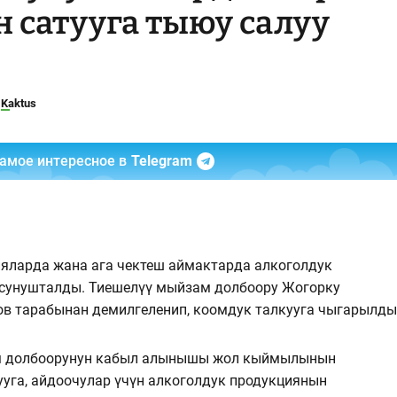
 сатууга тыюу салуу
Kaktus
самое интересное в
Telegram
яларда жана ага чектеш аймактарда алкоголдук
 сунушталды. Тиешелүү мыйзам долбоору Жогорку
в тарабынан демилгеленип, коомдук талкууга чыгарылды
м долбоорунун кабыл алынышы жол кыймылынын
ууга, айдоочулар үчүн алкоголдук продукциянын