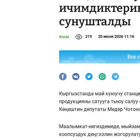
ичимдиктерин
сунушталды
219
20 июня 2026 11:16
Коом
Все 
Кыргызстанда май куюучу станци
продукцияны сатууга тыюу салуу
Кеңештин депутаты Медер Чотоно
Маалымкат-негиздемеде, мыйза
коопсуздук деңгээлин жогорулат