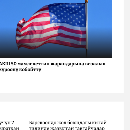
АКШ 50 мамлекеттин жарандарына визалык
күрөөнү көбөйттү
үчүн 7
Барскоондо жол боюндагы кытай
ыраткан
тилинде жазылган тактайчалар