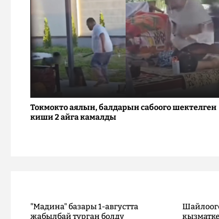
Токмокто аялын, балдарын сабоого шектелген
киши 2 айга камалды
"Мадина" базары 1-августта
Шайлоог
жабылбай турган болду
кызматке