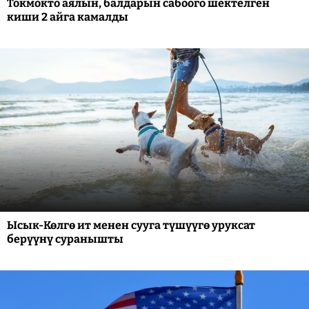
Токмокто аялын, балдарын сабоого шектелген
киши 2 айга камалды
Ысык-Көлгө ит менен сууга түшүүгө уруксат
берүүнү суранышты