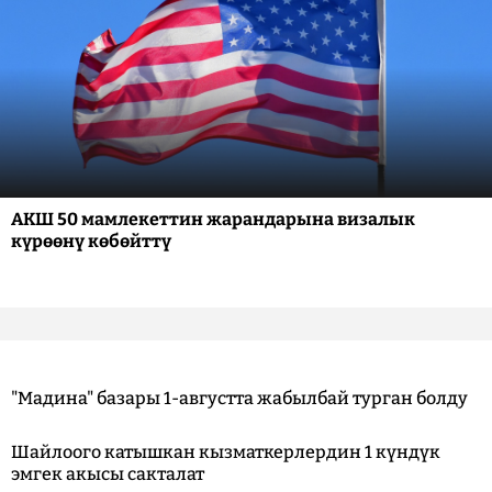
АКШ 50 мамлекеттин жарандарына визалык
күрөөнү көбөйттү
"Мадина" базары 1-августта жабылбай турган болду
Шайлоого катышкан кызматкерлердин 1 күндүк
эмгек акысы сакталат