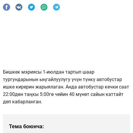
Бишкек мэриясы 1-июлдан тартып шаар
тургундарынын ыңгайлуулугу үчүн түнкү автобустар
ишке кирерин жарыялаган. Анда автобустар кечки саат
22:00дөн таңкы 5:00гө чейин 40 мүнөт сайын каттайт
деп кабарланган.
Тема боюнча: