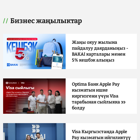
Бизнес жаңылыктар
Жаңы окуу жылына
пайдалуу даярданыңыз -
BAKAI карталары менен
5% кешбэк алыңыз
Optima Банк Apple Pay
кызматын ишке
киргизгени үчүн Visa
тарабынан сыйлыкка ээ
болду
Visa Кыргызстанда Apple
Pay кызматын ийгиликтүү