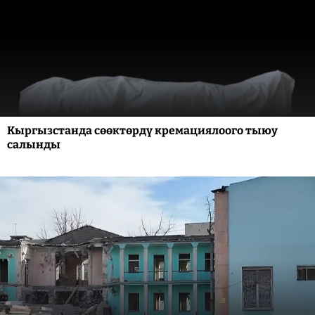
Кыргызстанда сөөктөрдү кремациялоого тыюу
салынды