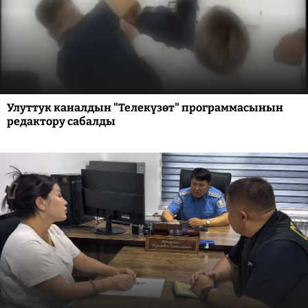
Улуттук каналдын "Телекүзөт" программасынын
редактору сабалды