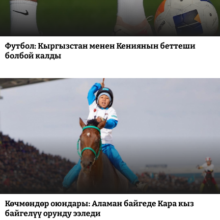
Футбол: Кыргызстан менен Кениянын беттеши
болбой калды
Көчмөндөр оюндары: Аламан байгеде Кара кыз
байгелүү орунду ээледи