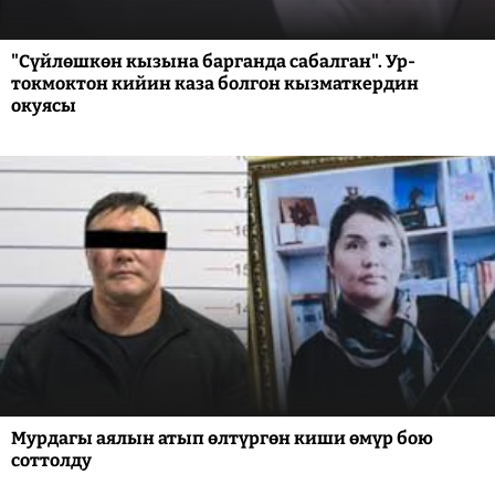
"Сүйлөшкөн кызына барганда сабалган". Ур-
токмоктон кийин каза болгон кызматкердин
окуясы
Мурдагы аялын атып өлтүргөн киши өмүр бою
соттолду