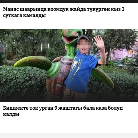
Манас шаарында коомдук жайда түкүргөн кыз 3
суткага камалды
Бишкекте ток урган 9 жаштагы бала каза болуп
калды