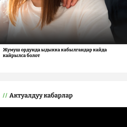
Жумуш ордунда ыдыкка кабылгандар кайда
кайрылса болот
Актуалдуу кабарлар