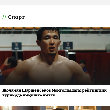
Спорт
Жоламан Шаршенбеков Монголиядагы рейтингдик
турнирде жеңишке жетти