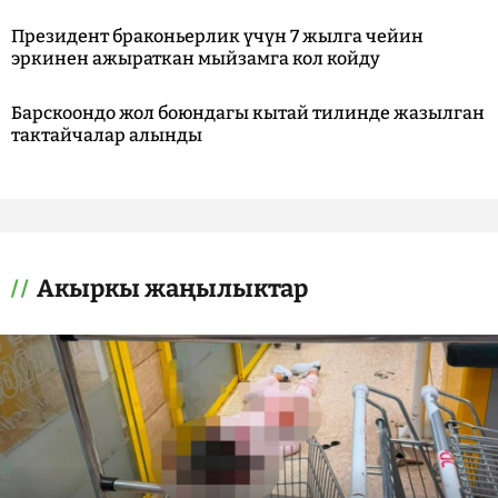
Президент браконьерлик үчүн 7 жылга чейин
эркинен ажыраткан мыйзамга кол койду
Барскоондо жол боюндагы кытай тилинде жазылган
тактайчалар алынды
Акыркы жаңылыктар