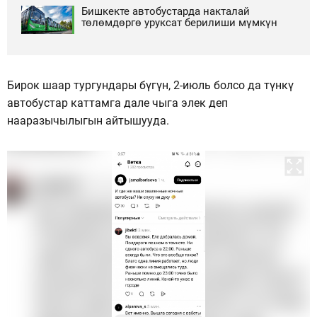
Бишкекте автобустарда накталай
төлөмдөргө уруксат берилиши мүмкүн
Бирок шаар тургундары бүгүн, 2-июль болсо да түнкү
автобустар каттамга дале чыга элек деп
нааразычылыгын айтышууда.