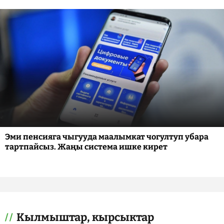
Эми пенсияга чыгууда маалымкат чогултуп убара
тартпайсыз. Жаңы система ишке кирет
Кылмыштар, кырсыктар