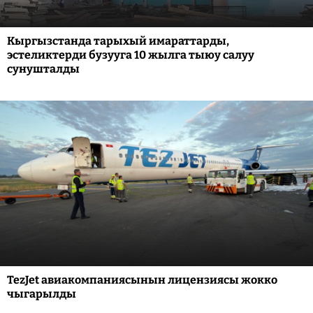
Кыргызстанда тарыхый имараттарды,
эстеликтерди бузууга 10 жылга тыюу салуу
сунушталды
TezJet авиакомпаниясынын лицензиясы жокко
чыгарылды