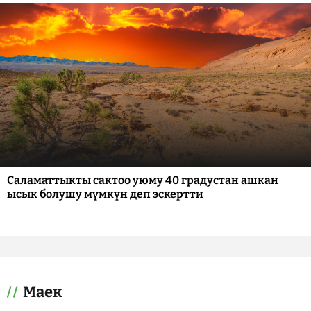
Саламаттыкты сактоо уюму 40 градустан ашкан
ысык болушу мүмкүн деп эскертти
Маек