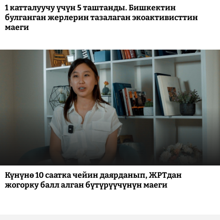
1 катталуучу үчүн 5 таштанды. Бишкектин
булганган жерлерин тазалаган экоактивисттин
маеги
Күнүнө 10 саатка чейин даярданып, ЖРТдан
жогорку балл алган бүтүрүүчүнүн маеги