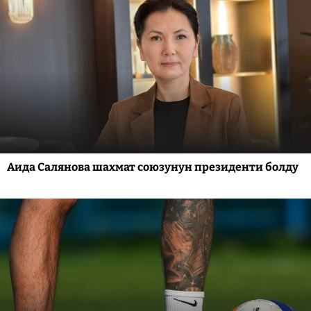
Аида Салянова шахмат союзунун президенти болду