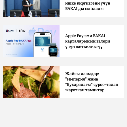
ишке киргизгени үчүн
BAKAI'ды сыйлады
Apple Pay эми BAKAI
карталарынын ээлери
үчүн жеткиликтүү
Жайкы даамдар:
"Империя" жана
"Бухарадагы" суроо-талап
жараткан тамактар