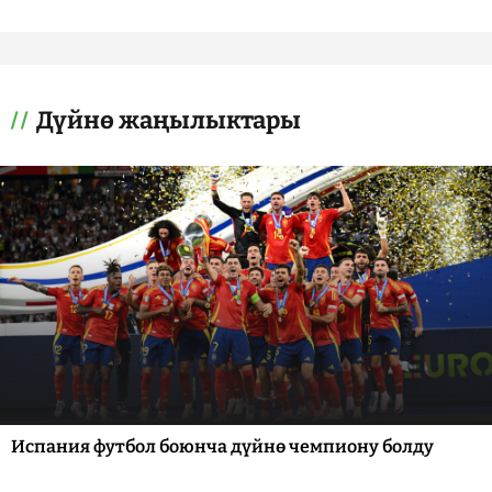
Дүйнө жаңылыктары
Испания футбол боюнча дүйнө чемпиону болду