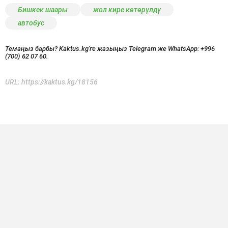
Бишкек шаары
жол кире көтөрүлдү
автобус
Темаңыз барбы? Kaktus.kg'ге жазыңыз Telegram же WhatsApp:
+996
(700) 62 07 60.
URL:
https://kaktus.kg/18156