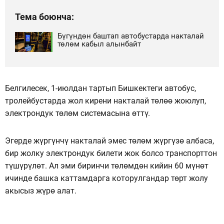
Тема боюнча:
Бүгүндөн баштап автобустарда накталай
төлөм кабыл алынбайт
Белгилесек, 1-июлдан тартып Бишкектеги автобус,
тролейбустарда жол кирени накталай төлөө жоюлуп,
электрондук төлөм системасына өттү.
Эгерде жүргүнчү накталай эмес төлөм жүргүзө албаса,
бир жолку электрондук билети жок болсо транспорттон
түшүрүлөт. Ал эми биринчи төлөмдөн кийин 60 мүнөт
ичинде башка каттамдарга которулгандар төрт жолу
акысыз жүрө алат.