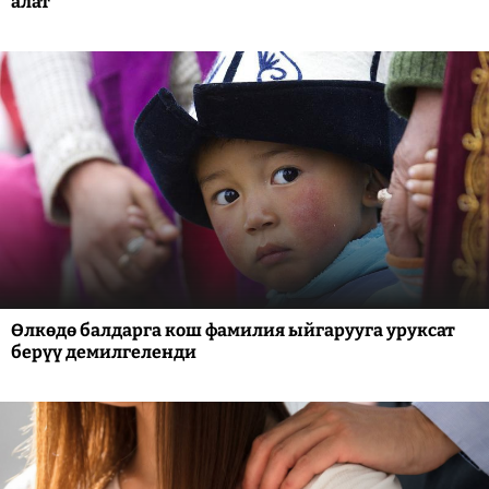
алат
Өлкөдө балдарга кош фамилия ыйгарууга уруксат
берүү демилгеленди