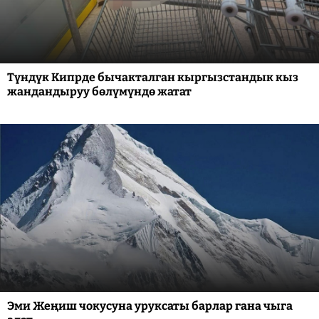
Түндүк Кипрде бычакталган кыргызстандык кыз
жандандыруу бөлүмүндө жатат
Эми Жеңиш чокусуна уруксаты барлар гана чыга