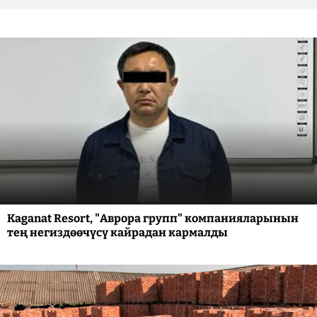
Kaganat Resort, "Аврора групп" компанияларынын
тең негиздөөчүсү кайрадан кармалды