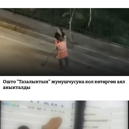
Ошто "Тазалыктын" жумушчусуна кол көтөргөн аял
аныкталды