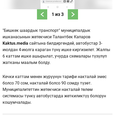
1
из
3
"Бишкек шаардык транспорт" муниципалдык
ишканасынын жетекчиси Талантбек Капаров
Kaktus.media
сайтына билдиргендей, автобустар 3-
июлдан 4-июлга караган түнү ишке киргизилет. Жалпы
6 каттам ишке ашырылат, учурда схемалары түзүлүп
жатканы маалым болду.
Кечки каттам менен жүрүүнүн тарифи накталай эмес
болсо 70 сом, накталай болсо 90 сомду түзөт.
Муниципалитеттин жетекчиси накталай төлөм
системасы түнкү автобустарда жеткиликтүү болорун
кошумчалады.