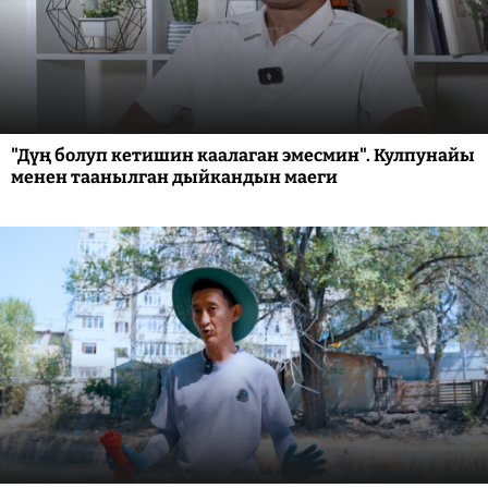
"Дүң болуп кетишин каалаган эмесмин". Кулпунайы
менен таанылган дыйкандын маеги