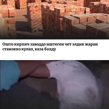
Ошто кирпич заводдо иштеген чет элдик жаран
станокко кулап, каза болду