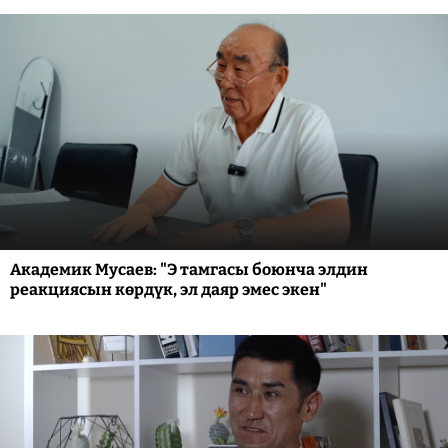
Академик Мусаев: "Э тамгасы боюнча элдин
реакциясын көрдүк, эл даяр эмес экен"