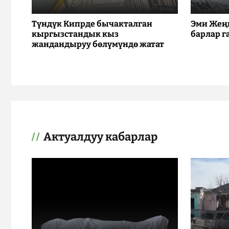
Түндүк Кипрде бычакталган
Эми Жең
кыргызстандык кыз
барлар г
жандандыруу бөлүмүндө жатат
Актуалдуу кабарлар