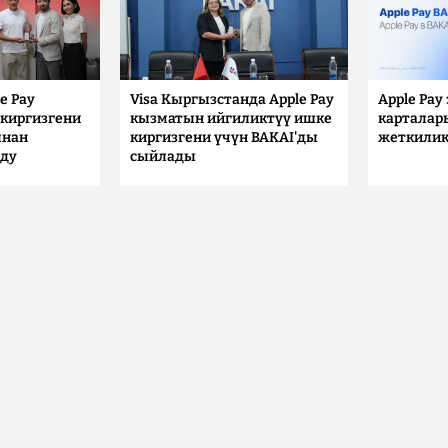
e Pay
Visa Кыргызстанда Apple Pay
Apple Pay
киргизгени
кызматын ийгиликтүү ишке
карталар
ынан
киргизгени үчүн BAKAI'ды
жеткилик
лду
сыйлады