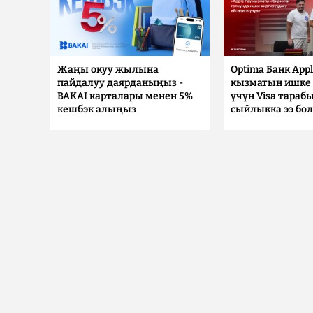
Жаңы окуу жылына
Optima Банк Appl
пайдалуу даярданыңыз -
кызматын ишке 
BAKAI карталары менен 5%
үчүн Visa тараб
кешбэк алыңыз
сыйлыкка ээ бо