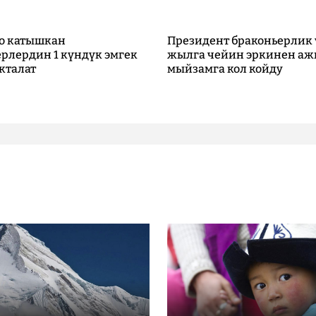
о катышкан
Президент браконьерлик 
рлердин 1 күндүк эмгек
жылга чейин эркинен аж
кталат
мыйзамга кол койду