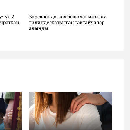
үчүн 7
Барскоондо жол боюндагы кытай
ыраткан
тилинде жазылган тактайчалар
алынды