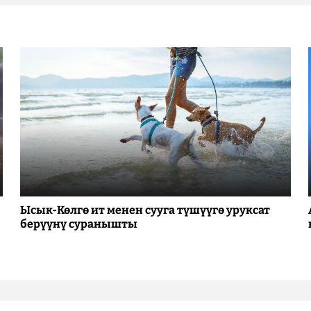
Ысык-Көлгө ит менен сууга түшүүгө уруксат
берүүнү суранышты