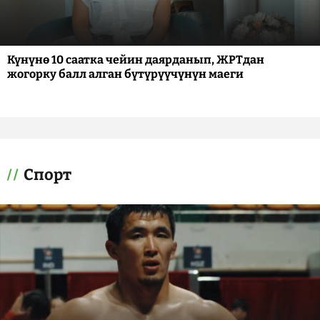
Күнүнө 10 саатка чейин даярданып, ЖРТдан
жогорку балл алган бүтүрүүчүнүн маеги
Спорт