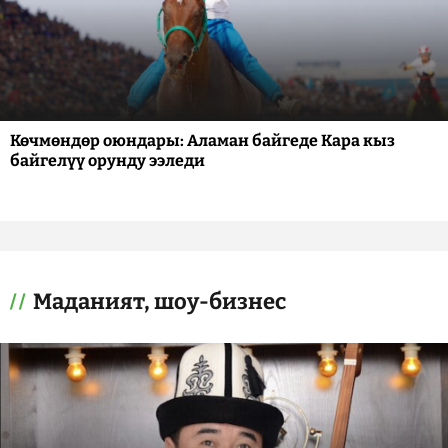
Көчмөндөр оюндары: Аламан байгеде Кара кыз
байгелүү орунду ээледи
Маданият, шоу-бизнес