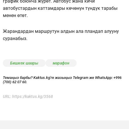
график боюнча жүрөт. Автобус жана кичи
автобустардын каттамдары көчөнүн түндүк тарабы
менен өтөт.
Жарандардан маршрутун алдын ала пландап алууну
суранабыз.
Бишкек шаары
марафон
Темаңыз барбы? Kaktus.kg'ге жазыңыз Telegram же WhatsApp:
+996
(700) 62 07 60.
URL:
https://kaktus.kg/3568