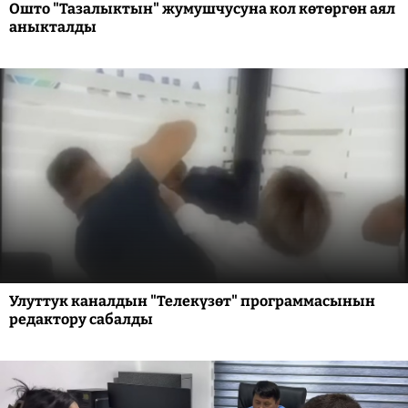
Ошто "Тазалыктын" жумушчусуна кол көтөргөн аял
аныкталды
Улуттук каналдын "Телекүзөт" программасынын
редактору сабалды