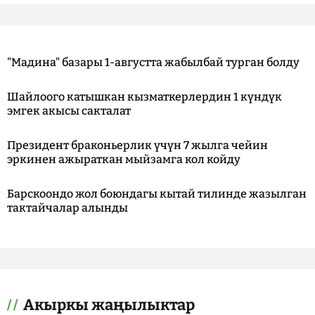
"Мадина" базары 1-августта жабылбай турган болду
Шайлоого катышкан кызматкерлердин 1 күндүк
эмгек акысы сакталат
Президент браконьерлик үчүн 7 жылга чейин
эркинен ажыраткан мыйзамга кол койду
Барскоондо жол боюндагы кытай тилинде жазылган
тактайчалар алынды
Акыркы жаңылыктар