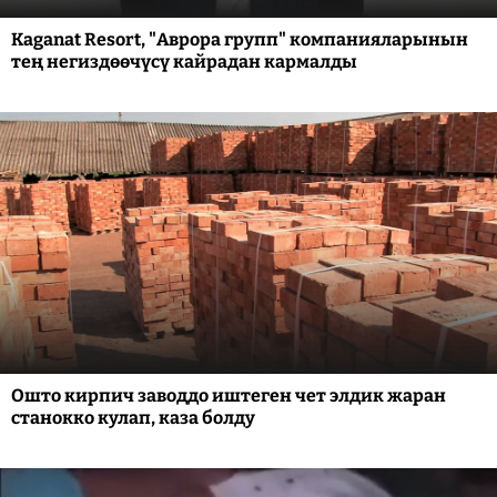
Kaganat Resort, "Аврора групп" компанияларынын
тең негиздөөчүсү кайрадан кармалды
Ошто кирпич заводдо иштеген чет элдик жаран
станокко кулап, каза болду