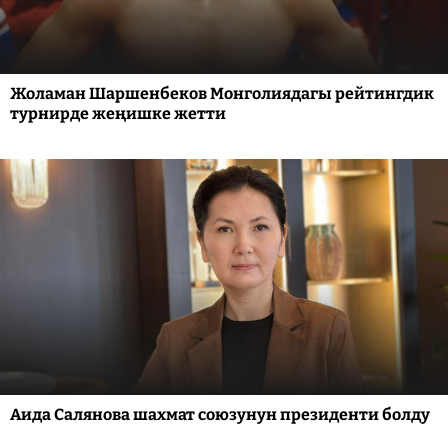
Жоламан Шаршенбеков Монголиядагы рейтингдик
турнирде жеңишке жетти
Аида Салянова шахмат союзунун президенти болду