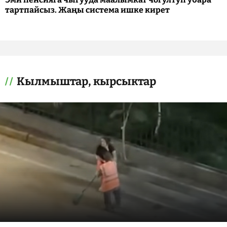
тартпайсыз. Жаңы система ишке кирет
Кылмыштар, кырсыктар