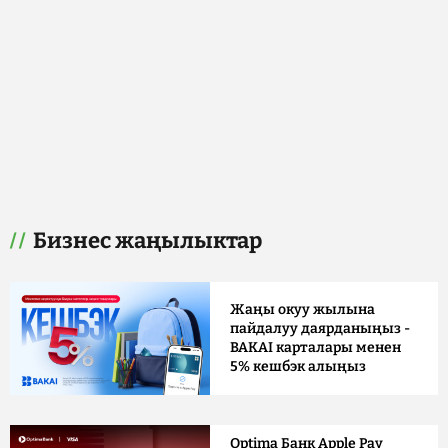
Бизнес жаңылыктар
Жаңы окуу жылына
пайдалуу даярданыңыз -
BAKAI карталары менен
5% кешбэк алыңыз
Optima Банк Apple Pay