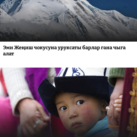
Эми Жеңиш чокусуна уруксаты барлар гана чыга
алат