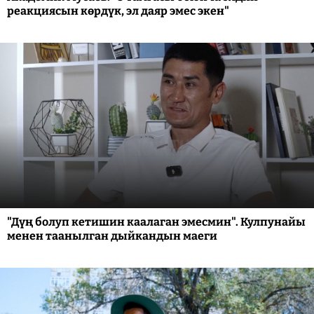
реакциясын көрдүк, эл даяр эмес экен"
"Дүң болуп кетишин каалаган эмесмин". Кулпунайы
менен таанылган дыйкандын маеги