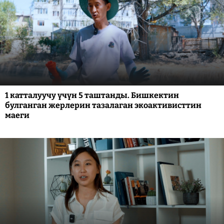
1 катталуучу үчүн 5 таштанды. Бишкектин
булганган жерлерин тазалаган экоактивисттин
маеги