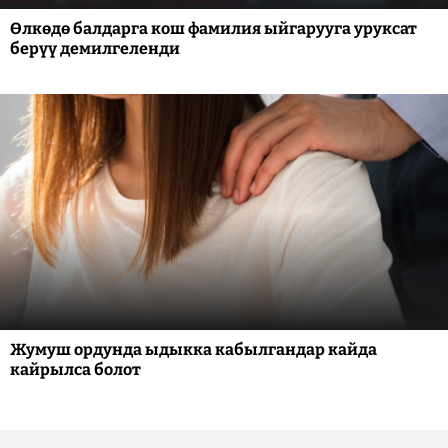
Өлкөдө балдарга кош фамилия ыйгарууга уруксат
берүү демилгеленди
Жумуш ордунда ыдыкка кабылгандар кайда
кайрылса болот