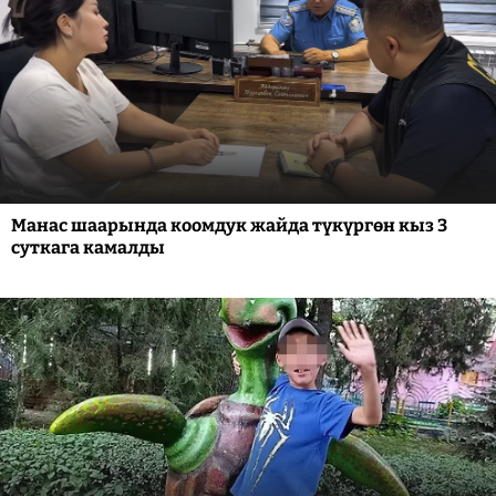
Манас шаарында коомдук жайда түкүргөн кыз 3
суткага камалды