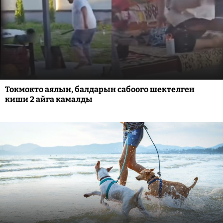
Токмокто аялын, балдарын сабоого шектелген
киши 2 айга камалды