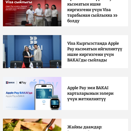
кызматын ишке
киргизгени үчүн Visa
тарабынан сыйлыкка ээ
болду
Visa Кыргызстанда Apple
Pay кызматын ийгиликтүү
ишке киргизгени үчүн
BAKAI'ды сыйлады
Apple Pay эми BAKAI
карталарынын ээлери
үчүн жеткиликтүү
Жайкы даамдар: