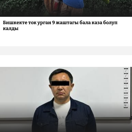
Бишкекте ток урган 9 жаштагы бала каза болуп
калды