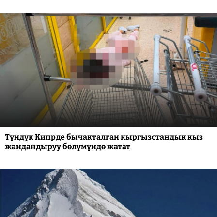
Түндүк Кипрде бычакталган кыргызстандык кыз
жандандыруу бөлүмүндө жатат