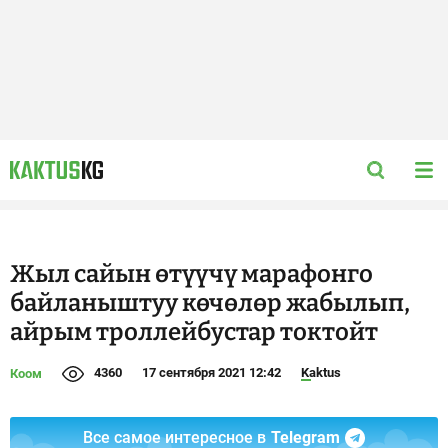
Жыл сайын өтүүчү марафонго
байланыштуу көчөлөр жабылып,
айрым троллейбустар токтойт
4360
17 сентября 2021 12:42
Kaktus
Коом
Все самое интересное в
Telegram