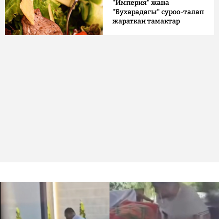
"Империя" жана
"Бухарадагы" суроо-талап
жараткан тамактар