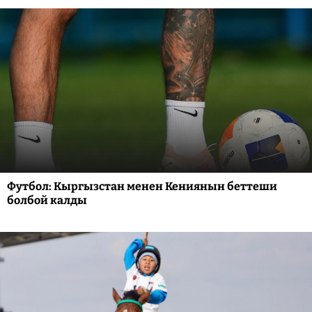
Футбол: Кыргызстан менен Кениянын беттеши
болбой калды