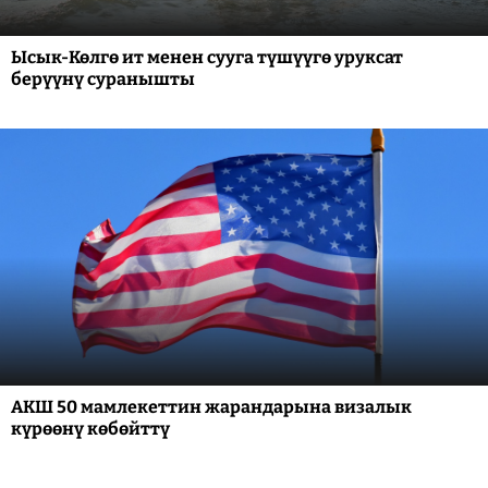
Ысык-Көлгө ит менен сууга түшүүгө уруксат
берүүнү суранышты
АКШ 50 мамлекеттин жарандарына визалык
күрөөнү көбөйттү