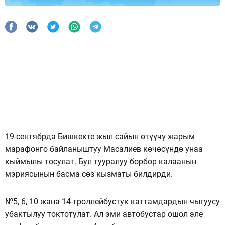
19-сентябрда Бишкекте жыл сайын өтүүчү жарым
марафонго байланыштуу Масалиев көчөсүндө унаа
кыймылы тосулат. Бул тууралуу борбор калаанын
мэриясынын басма сөз кызматы билдирди.
№5, 6, 10 жана 14-троллейбустук каттамдардын чыгуусу
убактылуу токтотулат. Ал эми автобустар ошол эле