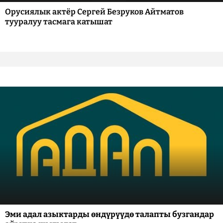
Орусиялык актёр Сергей Безруков Айтматов
тууралуу тасмага катышат
Эми адал азыктарды өндүрүүдө талапты бузгандар