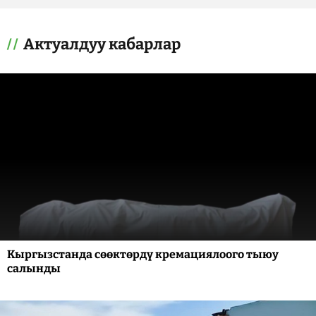
Актуалдуу кабарлар
Кыргызстанда сөөктөрдү кремациялоого тыюу
салынды