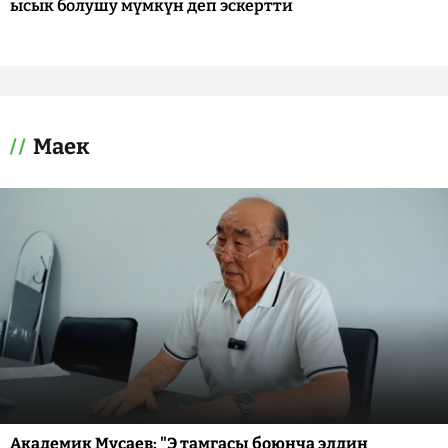
ысык болушу мүмкүн деп эскертти
Маек
Академик Мусаев: "Э тамгасы боюнча элдин