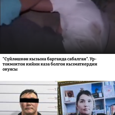
"Сүйлөшкөн кызына барганда сабалган". Ур-
токмоктон кийин каза болгон кызматкердин
окуясы