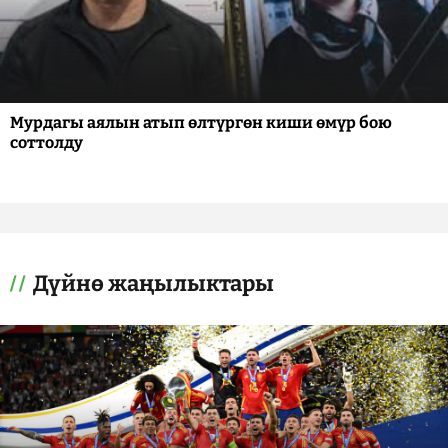
Мурдагы аялын атып өлтүргөн киши өмүр бою
соттолду
Дүйнө жаңылыктары