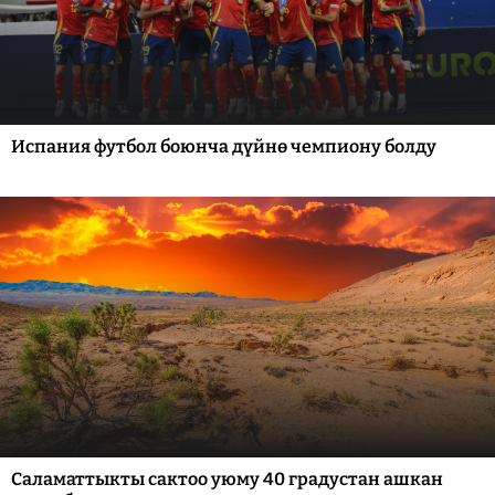
Испания футбол боюнча дүйнө чемпиону болду
Саламаттыкты сактоо уюму 40 градустан ашкан