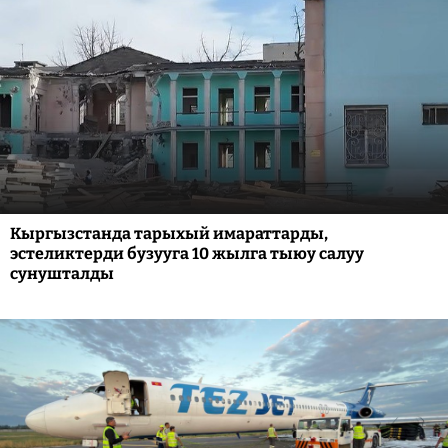
Кыргызстанда тарыхый имараттарды,
эстеликтерди бузууга 10 жылга тыюу салуу
сунушталды