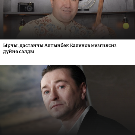
Ырчы, дастанчы Алтынбек Каленов мезгилсиз
дүйнө салды