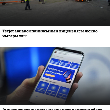
TezJet авиакомпаниясынын лицензиясы жокко
чыгарылды
Эми пенсияга чыгууда маалымкат чогултуп убара