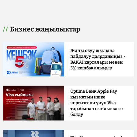
Бизнес жаңылыктар
Жаңы окуу жылына
пайдалуу даярданыңыз -
BAKAI карталары менен
5% кешбэк алыңыз
Optima Банк Apple Pay
кызматын ишке
киргизгени үчүн Visa
тарабынан сыйлыкка ээ
болду