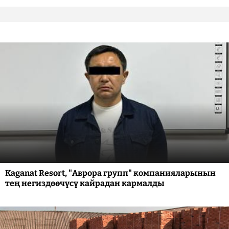
Kaganat Resort, "Аврора групп" компанияларынын
тең негиздөөчүсү кайрадан кармалды