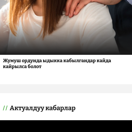
Жумуш ордунда ыдыкка кабылгандар кайда
кайрылса болот
Актуалдуу кабарлар