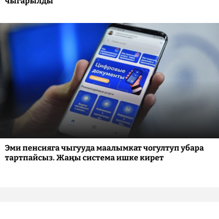
чыгарылды
Эми пенсияга чыгууда маалымкат чогултуп убара
тартпайсыз. Жаңы система ишке кирет