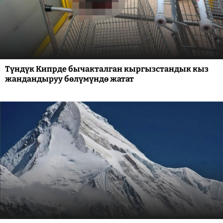
Түндүк Кипрде бычакталган кыргызстандык кыз
жандандыруу бөлүмүндө жатат