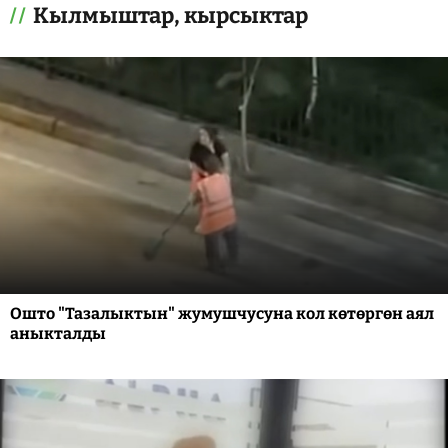
Кылмыштар, кырсыктар
Ошто "Тазалыктын" жумушчусуна кол көтөргөн аял
аныкталды