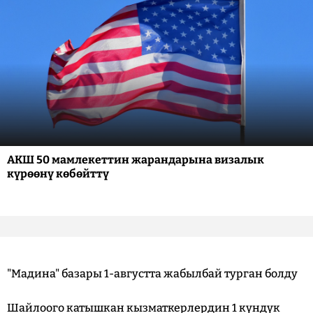
АКШ 50 мамлекеттин жарандарына визалык
күрөөнү көбөйттү
"Мадина" базары 1-августта жабылбай турган болду
Шайлоого катышкан кызматкерлердин 1 күндүк