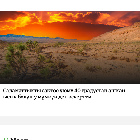
Саламаттыкты сактоо уюму 40 градустан ашкан
ысык болушу мүмкүн деп эскертти