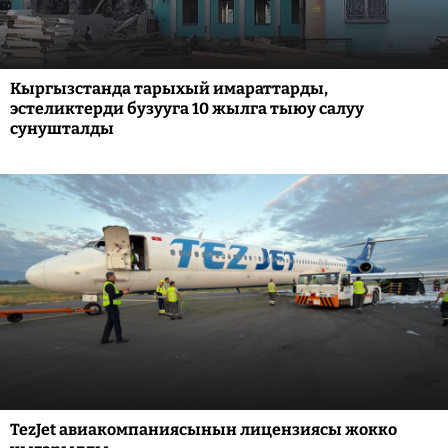
Кыргызстанда тарыхый имараттарды,
эстеликтерди бузууга 10 жылга тыюу салуу
сунушталды
TezJet авиакомпаниясынын лицензиясы жокко