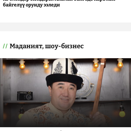
байгелүү орунду ээледи
Маданият, шоу-бизнес