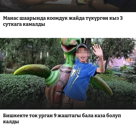
Манас шаарында коомдук жайда түкүргөн кыз 3
суткага камалды
Бишкекте ток урган 9 жаштагы бала каза болуп
калды