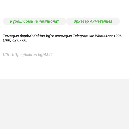
Күрөш боюнча чемпионат
Эрназар Акматалиев
Темаңыз барбы? Kaktus.kg'ге жазыңыз Telegram же WhatsApp:
+996
(700) 62 07 60.
URL:
https://kaktus.kg/4341