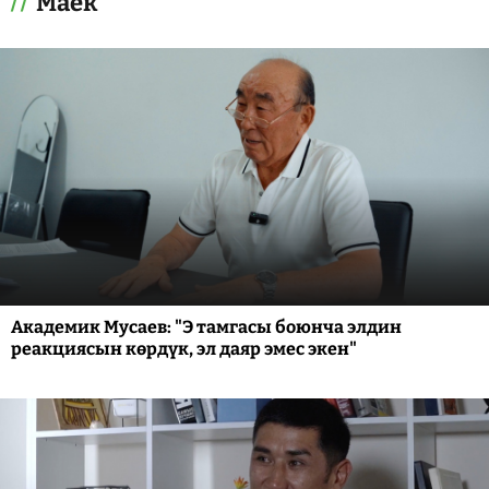
Маек
Академик Мусаев: "Э тамгасы боюнча элдин
реакциясын көрдүк, эл даяр эмес экен"