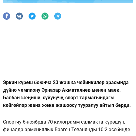
Эркин күрөш боюнча 23 жашка чейинкилер арасында
дүйнө чемпиону Эрназар Акматалиев менен маек.
Балбан жеңиши, сүйүнүчү, спорт тармагындагы
көйгөйлөр жана жеке жашоосу тууралуу айтып берди.
Спортчу 6-ноябрда 70 килограмм салмакта күрөшүп,
финалда армениялык Вазген Теванянды 10:2 эсебинде