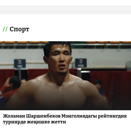
Спорт
Жоламан Шаршенбеков Монголиядагы рейтингдик
турнирде жеңишке жетти