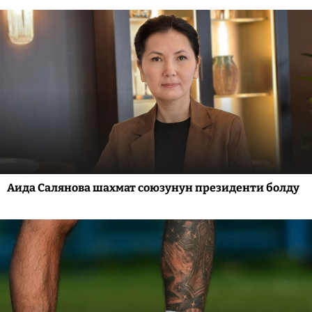
Аида Салянова шахмат союзунун президенти болду