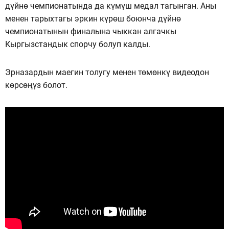
дүйнө чемпионатында да күмүш медал тагынган. Аны
менен тарыхтагы эркин күрөш боюнча дүйнө
чемпионатынын финалына чыккан алгачкы
Кыргызстандык спорчу болуп калды.
Эрназардын маегин толугу менен төмөнкү видеодон
көрсөңүз болот.