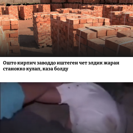
Ошто кирпич заводдо иштеген чет элдик жаран
станокко кулап, каза болду