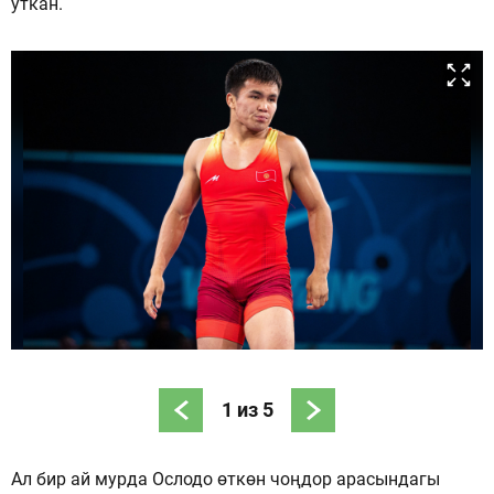
уткан.
1
из
5
Ал бир ай мурда Ослодо өткөн чоңдор арасындагы