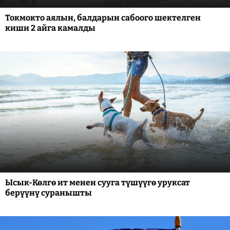
Токмокто аялын, балдарын сабоого шектелген
киши 2 айга камалды
Ысык-Көлгө ит менен сууга түшүүгө уруксат
берүүнү суранышты