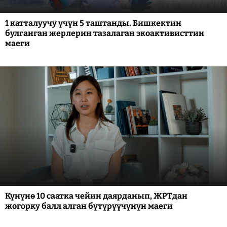
1 катталуучу үчүн 5 таштанды. Бишкектин
булганган жерлерин тазалаган экоактивисттин
маеги
Күнүнө 10 саатка чейин даярданып, ЖРТдан
жогорку балл алган бүтүрүүчүнүн маеги