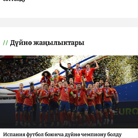
Дүйнө жаңылыктары
Испания футбол боюнча дүйнө чемпиону болду