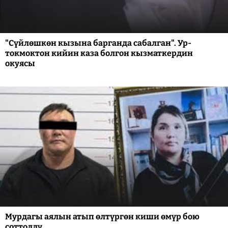
"Сүйлөшкөн кызына барганда сабалган". Ур-
токмоктон кийин каза болгон кызматкердин
окуясы
Мурдагы аялын атып өлтүргөн киши өмүр бою
соттолду