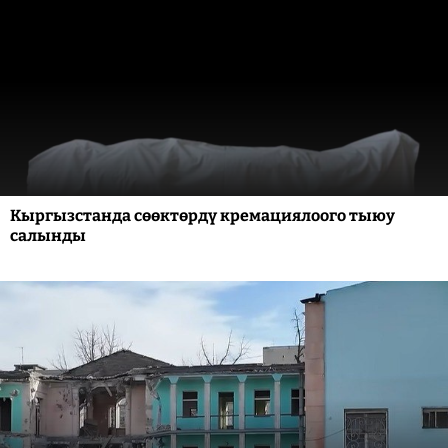
Кыргызстанда сөөктөрдү кремациялоого тыюу
салынды