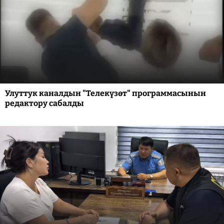
Улуттук каналдын "Телекүзөт" программасынын
редактору сабалды