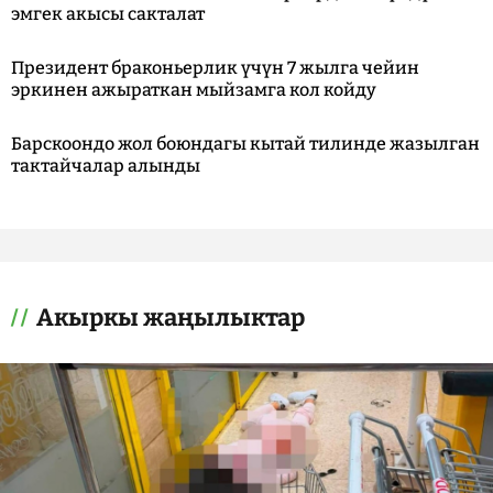
эмгек акысы сакталат
Президент браконьерлик үчүн 7 жылга чейин
эркинен ажыраткан мыйзамга кол койду
Барскоондо жол боюндагы кытай тилинде жазылган
тактайчалар алынды
Акыркы жаңылыктар