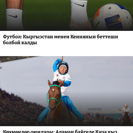
Футбол: Кыргызстан менен Кениянын беттеши
болбой калды
Көчмөндөр оюндары: Аламан байгеде Кара кыз