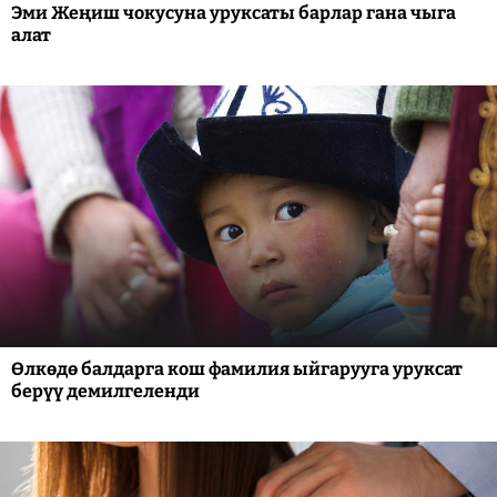
Эми Жеңиш чокусуна уруксаты барлар гана чыга
алат
Өлкөдө балдарга кош фамилия ыйгарууга уруксат
берүү демилгеленди