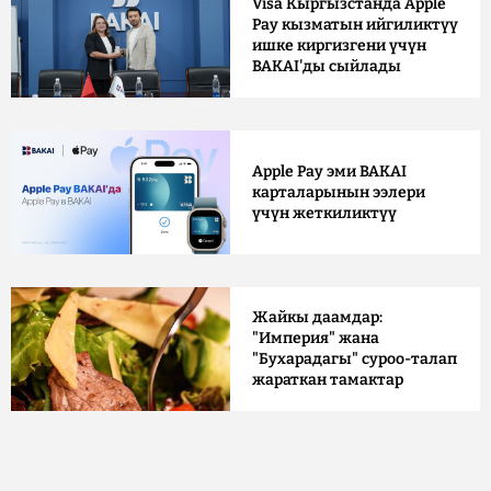
Visa Кыргызстанда Apple
Pay кызматын ийгиликтүү
ишке киргизгени үчүн
BAKAI'ды сыйлады
Apple Pay эми BAKAI
карталарынын ээлери
үчүн жеткиликтүү
Жайкы даамдар:
"Империя" жана
"Бухарадагы" суроо-талап
жараткан тамактар