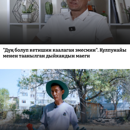
"Дүң болуп кетишин каалаган эмесмин". Кулпунайы
менен таанылган дыйкандын маеги