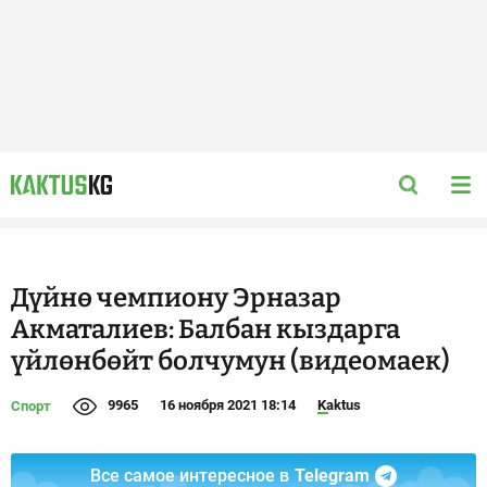
Дүйнө чемпиону Эрназар
Акматалиев: Балбан кыздарга
үйлөнбөйт болчумун (видеомаек)
9965
16 ноября 2021 18:14
Kaktus
Спорт
Все самое интересное в
Telegram