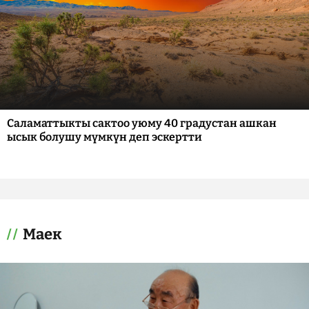
Саламаттыкты сактоо уюму 40 градустан ашкан
ысык болушу мүмкүн деп эскертти
Маек