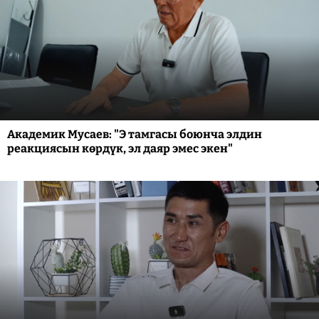
Академик Мусаев: "Э тамгасы боюнча элдин
реакциясын көрдүк, эл даяр эмес экен"