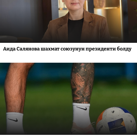
Аида Салянова шахмат союзунун президенти болду