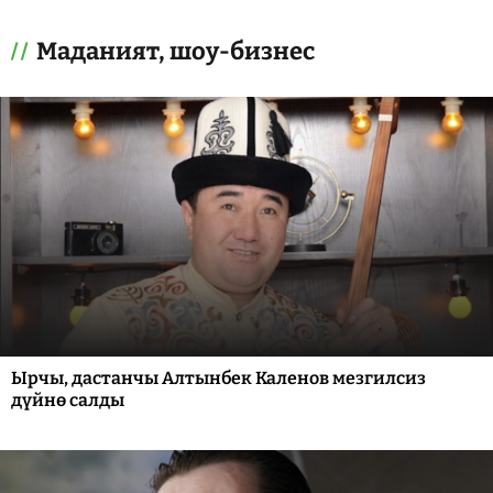
Маданият, шоу-бизнес
Ырчы, дастанчы Алтынбек Каленов мезгилсиз
дүйнө салды