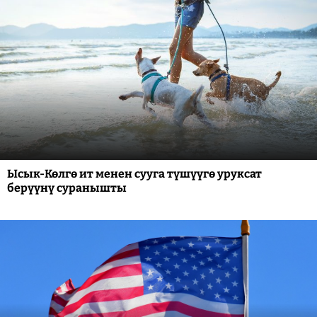
Ысык-Көлгө ит менен сууга түшүүгө уруксат
берүүнү суранышты