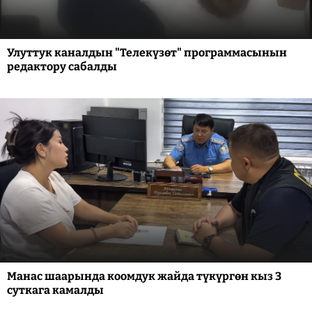
Улуттук каналдын "Телекүзөт" программасынын
редактору сабалды
Манас шаарында коомдук жайда түкүргөн кыз 3
суткага камалды