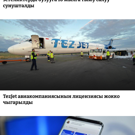
сунушталды
TezJet авиакомпаниясынын лицензиясы жокко
чыгарылды