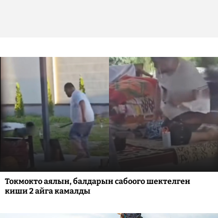
Токмокто аялын, балдарын сабоого шектелген
киши 2 айга камалды