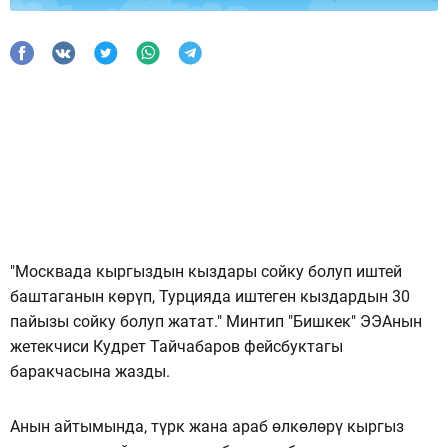
"Москвада кыргыздын кыздары сойку болуп иштей
баштаганын көрүп, Турцияда иштеген кыздардын 30
пайызы сойку болуп жатат." Минтип "Бишкек" ЭЭАнын
жетекчиси Кудрет Тайчабаров фейсбуктагы
баракчасына жазды.
Анын айтымында, түрк жана араб өлкөлөрү кыргыз