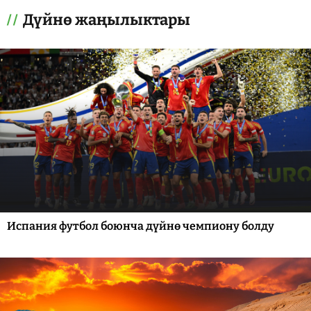
Дүйнө жаңылыктары
Испания футбол боюнча дүйнө чемпиону болду