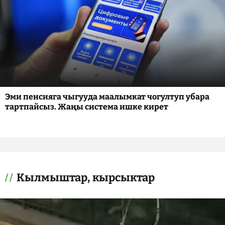
Эми пенсияга чыгууда маалымкат чогултуп убара
тартпайсыз. Жаңы система ишке кирет
Кылмыштар, кырсыктар