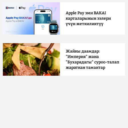
Apple Pay эми BAKAI
карталарынын ээлери
үчүн жеткиликтүү
Жайкы даамдар:
"Империя" жана
"Бухарадагы" суроо-талап
жараткан тамактар