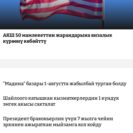
АКШ 50 мамлекеттин жарандарына визалык
күрөөнү көбөйттү
"Мадина" базары 1-августта жабылбай турган болду
Шайлоого катышкан кызматкерлердин 1 күндүк
эмгек акысы сакталат
Президент браконьерлик үчүн 7 жылга чейин
эркинен ажыраткан мыйзамга кол койду