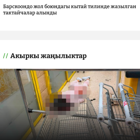
Барскоондо жол боюндагы кытай тилинде жазылган
тактайчалар алынды
Акыркы жаңылыктар