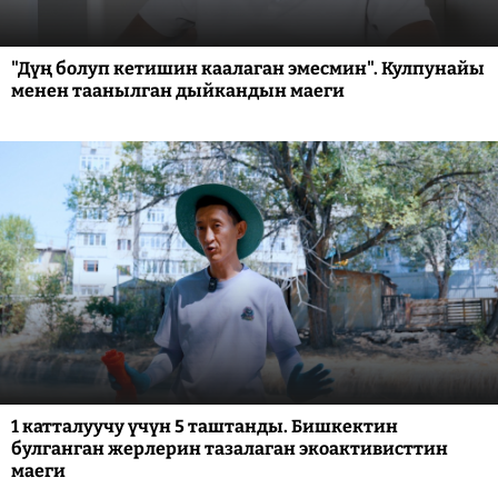
"Дүң болуп кетишин каалаган эмесмин". Кулпунайы
менен таанылган дыйкандын маеги
1 катталуучу үчүн 5 таштанды. Бишкектин
булганган жерлерин тазалаган экоактивисттин
маеги