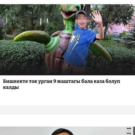
Бишкекте ток урган 9 жаштагы бала каза болуп
калды