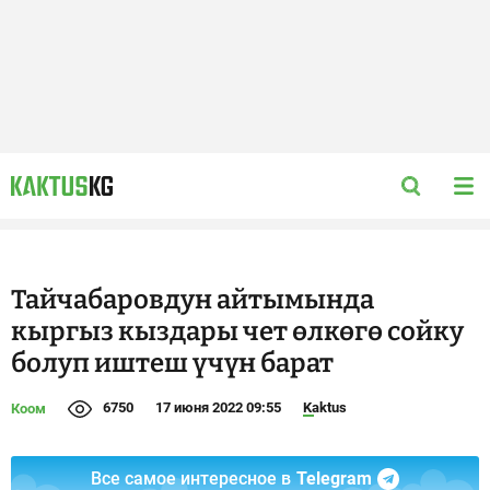
Тайчабаровдун айтымында
кыргыз кыздары чет өлкөгө сойку
болуп иштеш үчүн барат
6750
17 июня 2022 09:55
Kaktus
Коом
Все самое интересное в
Telegram