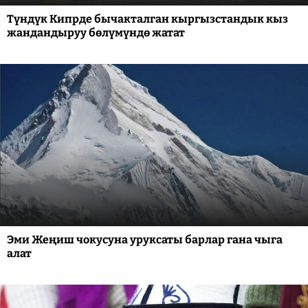
Түндүк Кипрде бычакталган кыргызстандык кыз
жандандыруу бөлүмүндө жатат
Эми Жеңиш чокусуна уруксаты барлар гана чыга
алат