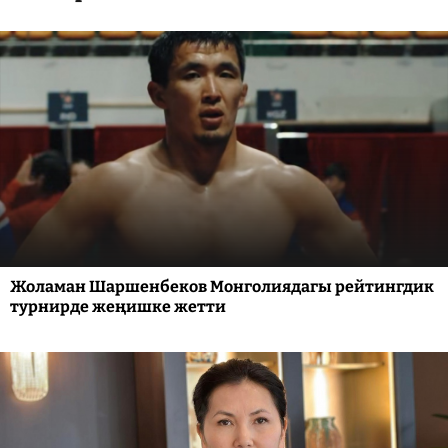
Жоламан Шаршенбеков Монголиядагы рейтингдик
турнирде жеңишке жетти