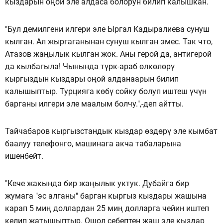
кыздарын оңой эле алдаса болорун билип калышкан.
"Бул демилгени илгери эле Ыргал Кадыралиева сунуш
кылган. Ал жыргаганынан сунуш кылган эмес. Так что,
Атазов жаңылык кылган жок. Аны герой да, антигерой
да кылбагыла! Чынында түрк-араб өлкөлөрү
кыргыздын кыздары оңой алданаарын билип
калышыптыр. Турцияга көбү сойку болуп иштеш үчүн
барганы илгери эле маалым болчу.",-деп айтты.
Тайчабаров кыргызстандык кыздар өздөрү эле кымбат
баалуу телефонго, машинага акча табаларына
ишенбейт.
"Кече жакында бир жаңылык уктук. Дубайга бир
жумага "эс алганы" барган кыргыз кыздары жашына
карап 5 миң доллардан 25 миң долларга чейин иштеп
келип жатышыптыр. Ошол себептен жаш эле кыздар