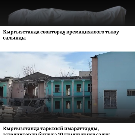
Кыргызстанда сөөктөрдү кремациялоого тыюу
салынды
Кыргызстанда тарыхый имараттарды,
эстеликтерди бузууга 10 жылга тыюу салуу