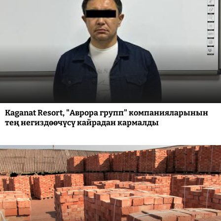
Kaganat Resort, "Аврора групп" компанияларынын
тең негиздөөчүсү кайрадан кармалды