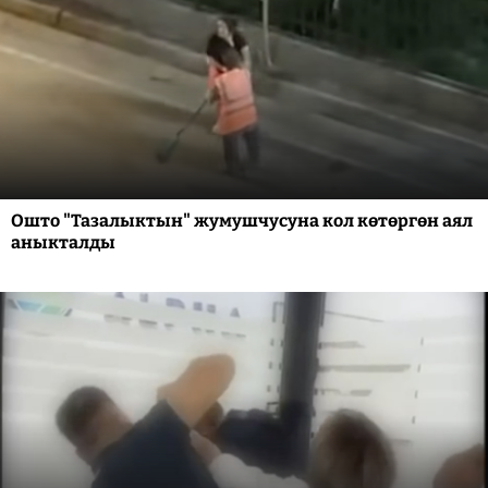
Ошто "Тазалыктын" жумушчусуна кол көтөргөн аял
аныкталды