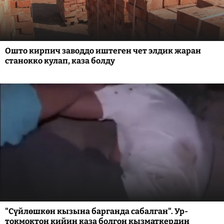
Ошто кирпич заводдо иштеген чет элдик жаран
станокко кулап, каза болду
"Сүйлөшкөн кызына барганда сабалган". Ур-
токмоктон кийин каза болгон кызматкердин