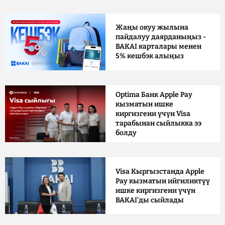
Жаңы окуу жылына
пайдалуу даярданыңыз -
BAKAI карталары менен
5% кешбэк алыңыз
Optima Банк Apple Pay
кызматын ишке
киргизгени үчүн Visa
тарабынан сыйлыкка ээ
болду
Visa Кыргызстанда Apple
Pay кызматын ийгиликтүү
ишке киргизгени үчүн
BAKAI'ды сыйлады