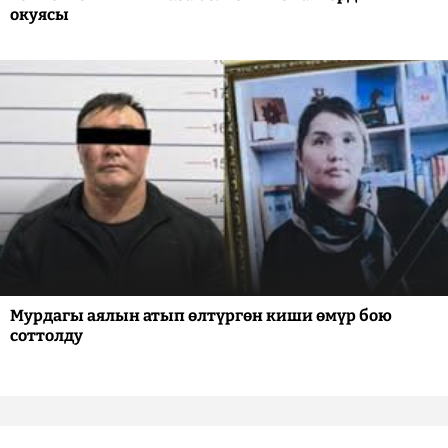
окуясы
Мурдагы аялын атып өлтүргөн киши өмүр бою
соттолду