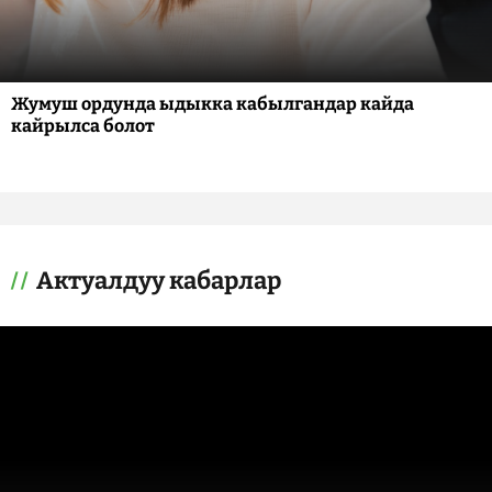
Жумуш ордунда ыдыкка кабылгандар кайда
кайрылса болот
Актуалдуу кабарлар