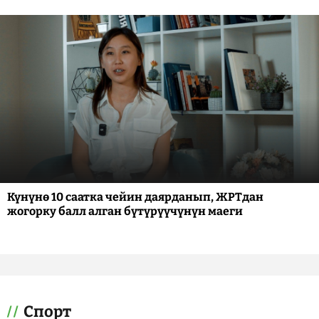
Күнүнө 10 саатка чейин даярданып, ЖРТдан
жогорку балл алган бүтүрүүчүнүн маеги
Спорт