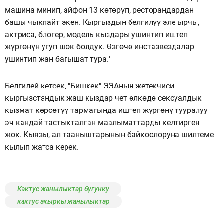
машина минип, айфон 13 көтөрүп, ресторандардан
башы чыкпайт экен. Кыргыздын белгилүү эле ырчы,
актриса, блогер, модель кыздары ушинтип иштеп
жүргөнүн угуп шок болдук. Өзгөчө инстазвездалар
ушинтип жан багышат тура."
Белгилей кетсек, "Бишкек" ЭЭАнын жетекчиси
кыргызстандык жаш кыздар чет өлкөдө сексуалдык
кызмат көрсөтүү тармагында иштеп жүргөнү тууралуу
эч кандай тастыкталган маалыматтарды келтирген
жок. Кыязы, ал тааныштарынын байкоолоруна шилтеме
кылып жатса керек.
Кактус жанылыктар бугунку
кактус акыркы жанылыктар