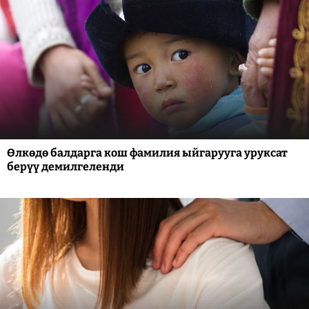
Өлкөдө балдарга кош фамилия ыйгарууга уруксат
берүү демилгеленди