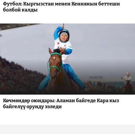
Футбол: Кыргызстан менен Кениянын беттеши
болбой калды
Көчмөндөр оюндары: Аламан байгеде Кара кыз
байгелүү орунду ээледи