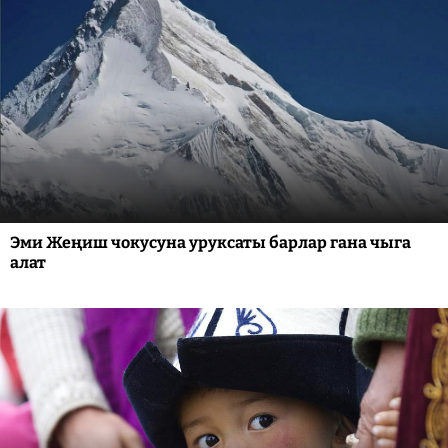
Эми Жеңиш чокусуна уруксаты барлар гана чыга
алат