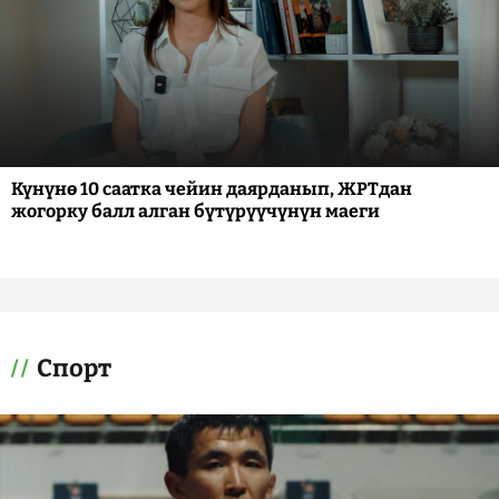
Күнүнө 10 саатка чейин даярданып, ЖРТдан
жогорку балл алган бүтүрүүчүнүн маеги
Спорт