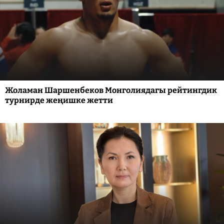
Жоламан Шаршенбеков Монголиядагы рейтингдик
турнирде жеңишке жетти