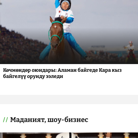
Көчмөндөр оюндары: Аламан байгеде Кара кыз
байгелүү орунду ээледи
Маданият, шоу-бизнес