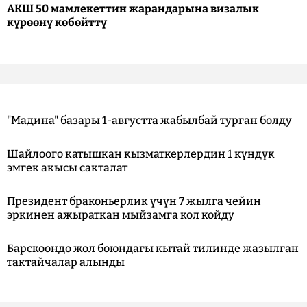
АКШ 50 мамлекеттин жарандарына визалык
күрөөнү көбөйттү
"Мадина" базары 1-августта жабылбай турган болду
Шайлоого катышкан кызматкерлердин 1 күндүк
эмгек акысы сакталат
Президент браконьерлик үчүн 7 жылга чейин
эркинен ажыраткан мыйзамга кол койду
Барскоондо жол боюндагы кытай тилинде жазылган
тактайчалар алынды