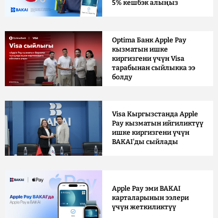
5% кешбэк алыңыз
Optima Банк Apple Pay
кызматын ишке
киргизгени үчүн Visa
тарабынан сыйлыкка ээ
болду
Visa Кыргызстанда Apple
Pay кызматын ийгиликтүү
ишке киргизгени үчүн
BAKAI'ды сыйлады
Apple Pay эми BAKAI
карталарынын ээлери
үчүн жеткиликтүү