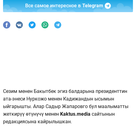
Все самое интересное в
Telegram
Сезим менен Бакытбек эгиз балдарына президенттин
ата-энеси Нуркожо менен Кадижандын ысымын
ыйгарышты. Алар Садыр Жапаровго бул маалыматты
жеткирүү өтүнүчү менен
Kaktus.media
сайтынын
редакциясына кайрылышкан.