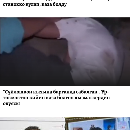
станокко кулап, каза болду
"Сүйлөшкөн кызына барганда сабалган". Ур-
токмоктон кийин каза болгон кызматкердин
окуясы