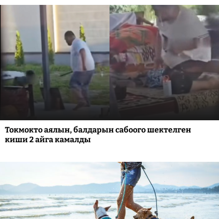
Токмокто аялын, балдарын сабоого шектелген
киши 2 айга камалды