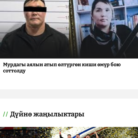
Мурдагы аялын атып өлтүргөн киши өмүр бою
соттолду
Дүйнө жаңылыктары