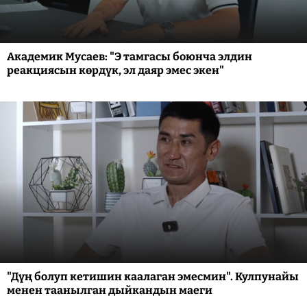
Академик Мусаев: "Э тамгасы боюнча элдин
реакциясын көрдүк, эл даяр эмес экен"
"Дүң болуп кетишин каалаган эмесмин". Кулпунайы
менен таанылган дыйкандын маеги