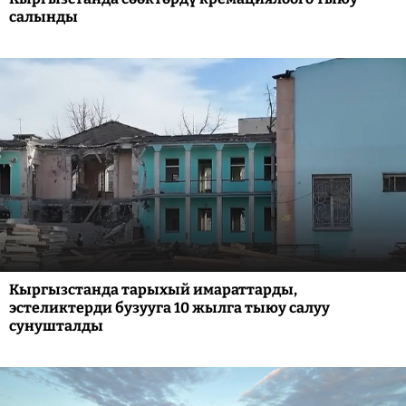
салынды
Кыргызстанда тарыхый имараттарды,
эстеликтерди бузууга 10 жылга тыюу салуу
сунушталды