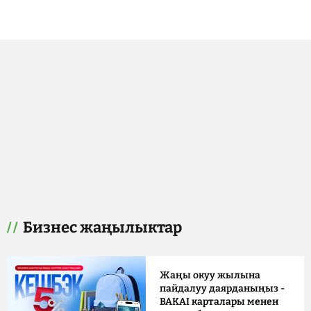
Бизнес жаңылыктар
Жаңы окуу жылына
пайдалуу даярданыңыз -
BAKAI карталары менен