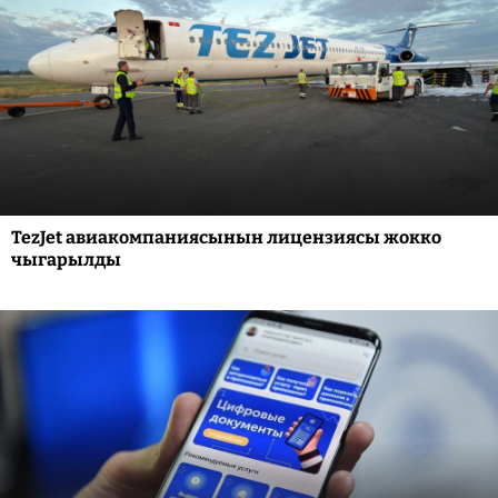
TezJet авиакомпаниясынын лицензиясы жокко
чыгарылды