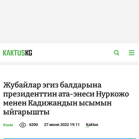
Жубайлар эгиз балдарына
президенттин ата-энеси Нуркожо
менен Кадижандын ысымын
ыйгарышты
6200
27 июня 2022 19:11
Kaktus
Коом