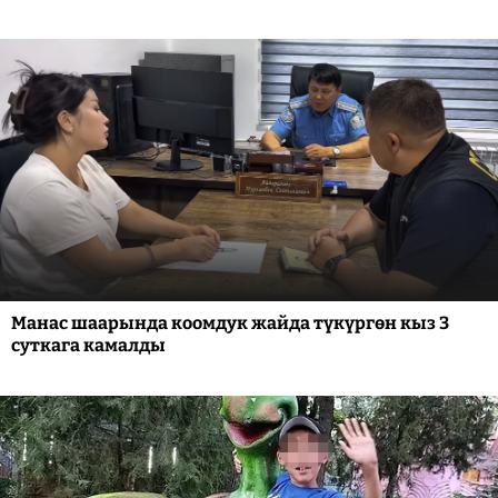
Манас шаарында коомдук жайда түкүргөн кыз 3
суткага камалды