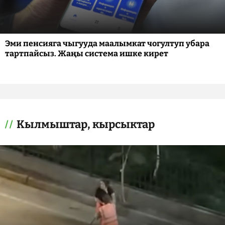
Эми пенсияга чыгууда маалымкат чогултуп убара
тартпайсыз. Жаңы система ишке кирет
Кылмыштар, кырсыктар