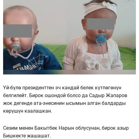
Үй-бүлө президенттен эч кандай белек күтпөгөнүн
белгилейт. Бирок ошондой болсо да Садыр Жапаров
жок дегенде ата-энесинин ысымын алган балдарды
көрүшүн каалашкан.
Сезим менен Бакытбек Нарын облусунан, бирок азыр
Бишкекте жашашат.