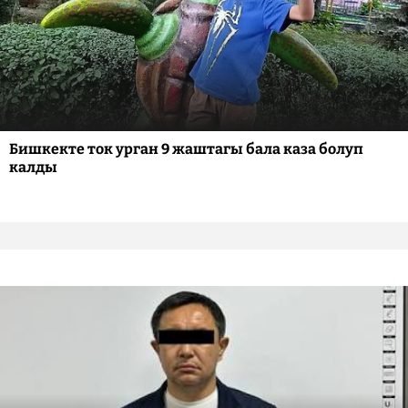
Бишкекте ток урган 9 жаштагы бала каза болуп
калды