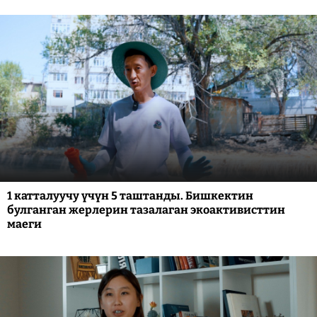
1 катталуучу үчүн 5 таштанды. Бишкектин
булганган жерлерин тазалаган экоактивисттин
маеги