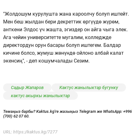
"Жолдошум курулушта жана кароолчу болуп иштейт.
Мен беш жылдан бери декреттик өргүүдө жүрөм,
анткени Элдос үч жашта, эгиздер он айга чыга элек.
Ага чейин университетте мугалим, колледжде
директордун орун басары болуп иштегем. Балдар
кичине болсо, жумуш жөнүндө ойлоно албай калат
экенсиң", - деп кошумчалады Сезим.
Садыр Жапаров
Кактус жанылыктар бугунку
кактус акыркы жанылыктар
Темаңыз барбы? Kaktus.kg'ге жазыңыз Telegram же WhatsApp:
+996
(700) 62 07 60.
URL:
https://kaktus.kg/7277