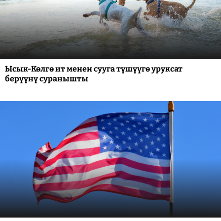
Ысык-Көлгө ит менен сууга түшүүгө уруксат
берүүнү суранышты