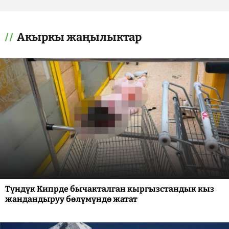
Акыркы жаңылыктар
Түндүк Кипрде бычакталган кыргызстандык кыз
жандандыруу бөлүмүндө жатат