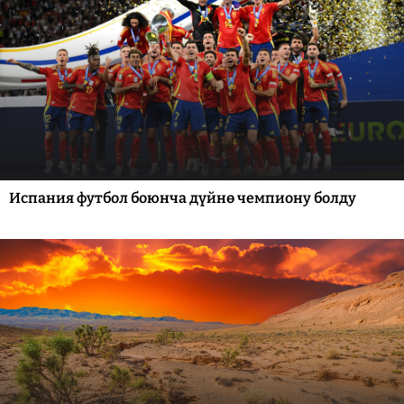
Испания футбол боюнча дүйнө чемпиону болду