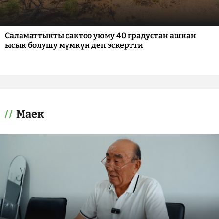
Саламаттыкты сактоо уюму 40 градустан ашкан
ысык болушу мүмкүн деп эскертти
Маек