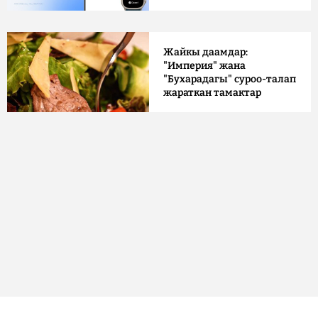
Жайкы даамдар:
"Империя" жана
"Бухарадагы" суроо-талап
жараткан тамактар