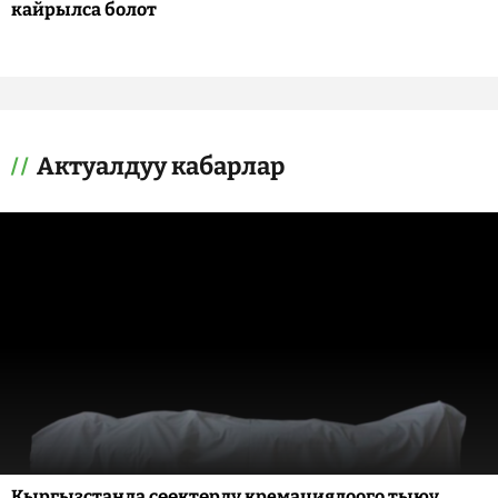
кайрылса болот
Актуалдуу кабарлар
Кыргызстанда сөөктөрдү кремациялоого тыюу