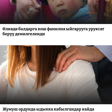
Өлкөдө балдарга кош фамилия ыйгарууга уруксат
берүү демилгеленди
Жумуш ордунда ыдыкка кабылгандар кайда