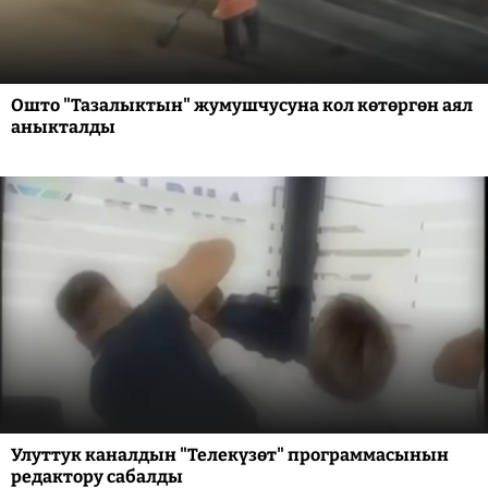
Ошто "Тазалыктын" жумушчусуна кол көтөргөн аял
аныкталды
Улуттук каналдын "Телекүзөт" программасынын
редактору сабалды