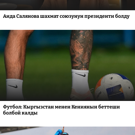
Аида Салянова шахмат союзунун президенти болду
Футбол: Кыргызстан менен Кениянын беттеши
болбой калды