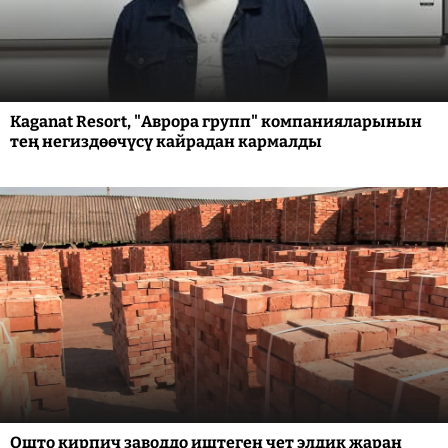
Kaganat Resort, "Аврора групп" компанияларынын
тең негиздөөчүсү кайрадан кармалды
Ошто кирпич заводдо иштеген чет элдик жаран