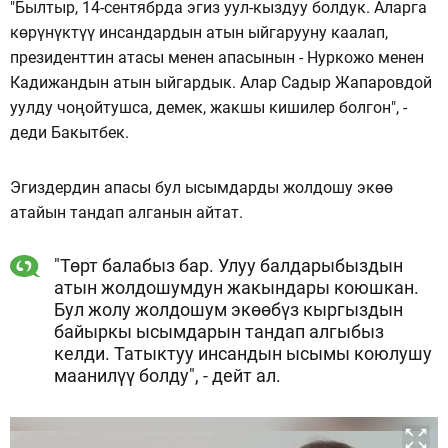
"Былтыр, 14-сентябрда эгиз уул-кыздуу болдук. Аларга
көрүнүктүү инсандардын атын ыйгарууну каалап,
президенттин атасы менен апасынын - Нуркожо менен
Кадижандын атын ыйгардык. Алар Садыр Жапаровдой
уулду чоңойтушса, демек, жакшы кишилер болгон", -
деди Бакытбек.
Эгиздердин апасы бул ысымдарды жолдошу экөө
атайын тандап алганын айтат.
"Төрт балабыз бар. Улуу балдарыбыздын
атын жолдошумдун жакындары коюшкан.
Бул жолу жолдошум экөөбүз кыргыздын
байыркы ысымдарын тандап алгыбыз
келди. Татыктуу инсандын ысымы коюлушу
маанилүү болду", - дейт ал.