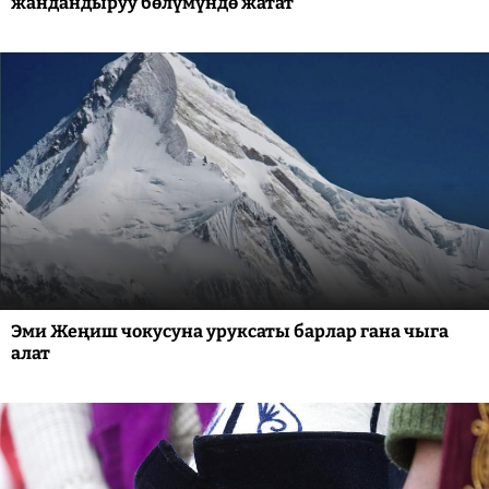
жандандыруу бөлүмүндө жатат
Эми Жеңиш чокусуна уруксаты барлар гана чыга
алат