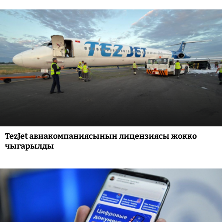
TezJet авиакомпаниясынын лицензиясы жокко
чыгарылды