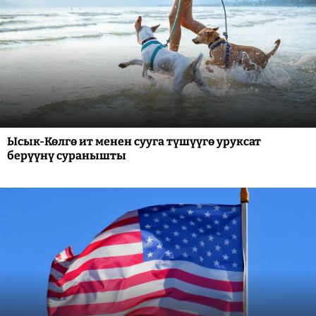
Ысык-Көлгө ит менен сууга түшүүгө уруксат
берүүнү суранышты