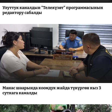
Улуттук каналдын "Телекүзөт" программасынын
редактору сабалды
Манас шаарында коомдук жайда түкүргөн кыз 3
суткага камалды