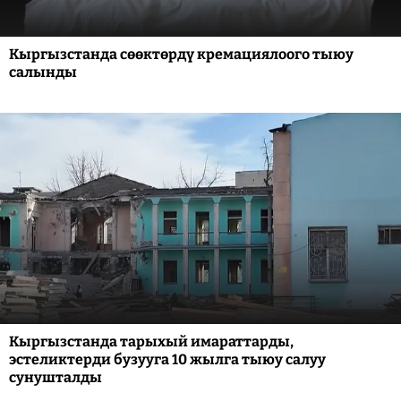
Кыргызстанда сөөктөрдү кремациялоого тыюу
салынды
Кыргызстанда тарыхый имараттарды,
эстеликтерди бузууга 10 жылга тыюу салуу
сунушталды