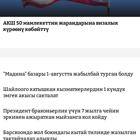
АКШ 50 мамлекеттин жарандарына визалык
күрөөнү көбөйттү
"Мадина" базары 1-августта жабылбай турган болду
Шайлоого катышкан кызматкерлердин 1 күндүк
эмгек акысы сакталат
Президент браконьерлик үчүн 7 жылга чейин
эркинен ажыраткан мыйзамга кол койду
Барскоондо жол боюндагы кытай тилинде жазылган
тактайчалар алынды