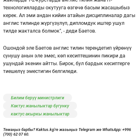
технологияларды окутууга өзгөчө басым жасашыбыз
керек. Ал эми андан кийин атайын дисциплиналар дагы
англис тилинде жүргүзүлүп, дипломдук иштер ушул
тилде жакталса болмок", - деди Баетов.
Ошондой эле Баетов англис тилин тереңдетип үйрөнүү
сунушу анын эле эмес, көп кесиптешинин пикири да
ушундай экенин айтты. Бирок, бул бардык кесиптерге
тиешелүү эместигин белгиледи.
Билим берүү министрлиги
Кактус жанылыктар бугунку
кактус акыркы жанылыктар
Темаңыз барбы? Kaktus.kg'ге жазыңыз Telegram же WhatsApp:
+996
(700) 62 07 60.