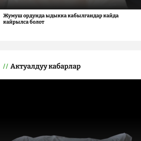
Жумуш ордунда ыдыкка кабылгандар кайда
кайрылса болот
Актуалдуу кабарлар