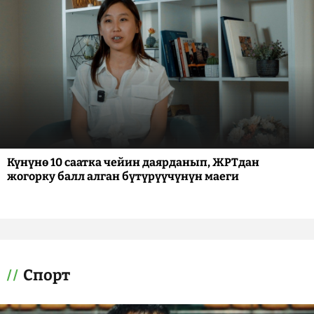
Күнүнө 10 саатка чейин даярданып, ЖРТдан
жогорку балл алган бүтүрүүчүнүн маеги
Спорт