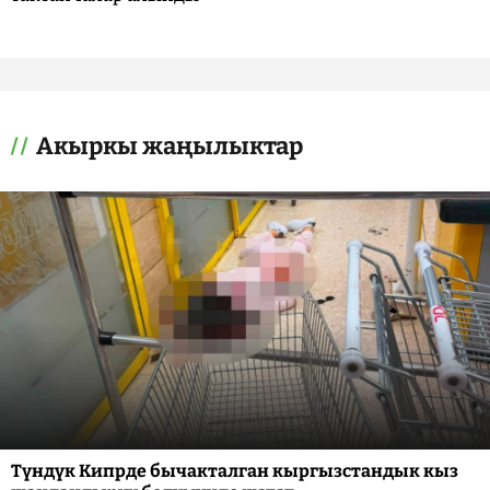
Акыркы жаңылыктар
Түндүк Кипрде бычакталган кыргызстандык кыз