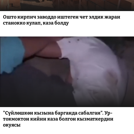
Ошто кирпич заводдо иштеген чет элдик жаран
станокко кулап, каза болду
"Сүйлөшкөн кызына барганда сабалган". Ур-
токмоктон кийин каза болгон кызматкердин
окуясы