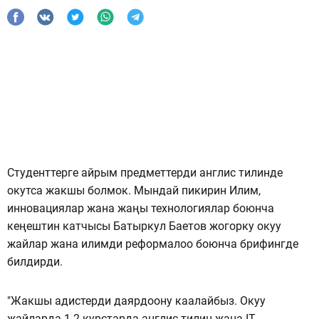
Студенттерге айрым предметтерди англис тилинде
окутса жакшы болмок. Мындай пикирин Илим,
инновациялар жана жаңы технологиялар боюнча
кеңештин катчысы Батыркул Баетов жогорку окуу
жайлар жана илимди реформалоо боюнча брифингде
билдирди.
"Жакшы адистерди даярдоону каалайбыз. Окуу
жайларда 1-2-курстарда англис тилин жана IT-