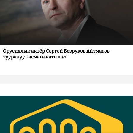
Орусиялык актёр Сергей Безруков Айтматов
тууралуу тасмага катышат