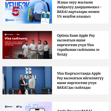
Жаңы окуу жылына
пайдалуу даярданыңыз -
BAKAI карталары менен
5% кешбэк алыңыз
Optima Банк Apple Pay
кызматын ишке
киргизгени үчүн Visa
тарабынан сыйлыкка ээ
болду
Visa Кыргызстанда Apple
Pay кызматын ийгиликтүү
ишке киргизгени үчүн
BAKAI'ды сыйлады