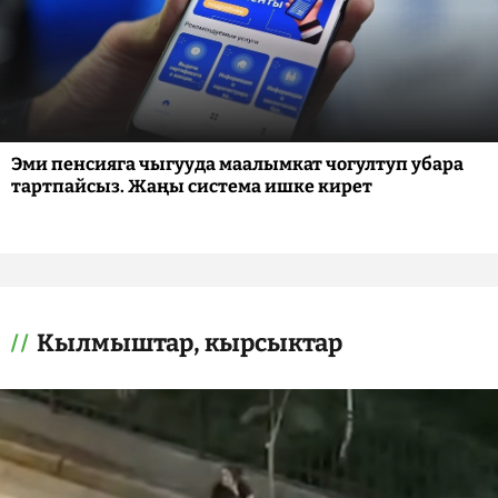
Эми пенсияга чыгууда маалымкат чогултуп убара
тартпайсыз. Жаңы система ишке кирет
Кылмыштар, кырсыктар