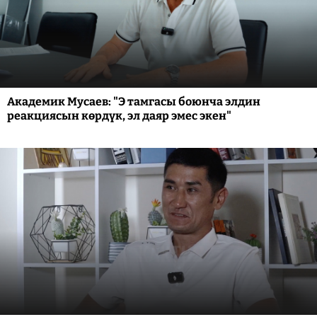
Академик Мусаев: "Э тамгасы боюнча элдин
реакциясын көрдүк, эл даяр эмес экен"