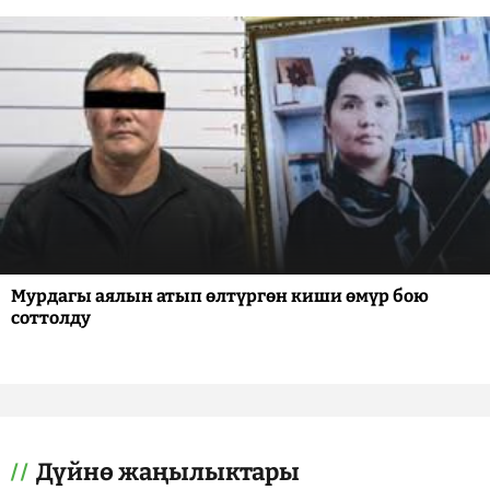
Мурдагы аялын атып өлтүргөн киши өмүр бою
соттолду
Дүйнө жаңылыктары