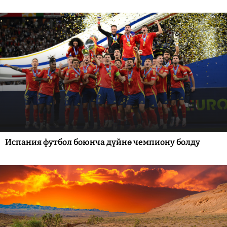
Испания футбол боюнча дүйнө чемпиону болду