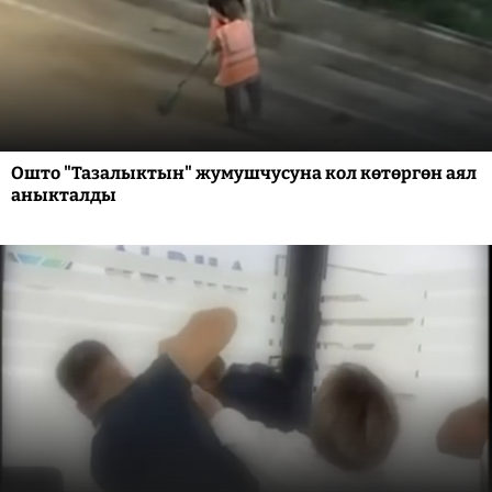
Ошто "Тазалыктын" жумушчусуна кол көтөргөн аял
аныкталды