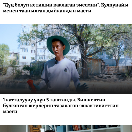
"Дүң болуп кетишин каалаган эмесмин". Кулпунайы
менен таанылган дыйкандын маеги
1 катталуучу үчүн 5 таштанды. Бишкектин
булганган жерлерин тазалаган экоактивисттин
маеги