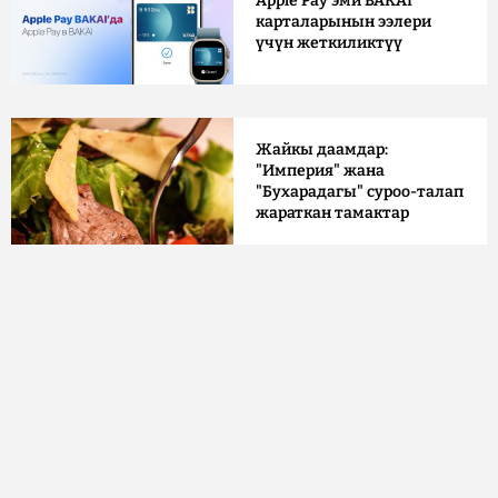
Apple Pay эми BAKAI
карталарынын ээлери
үчүн жеткиликтүү
Жайкы даамдар:
"Империя" жана
"Бухарадагы" суроо-талап
жараткан тамактар