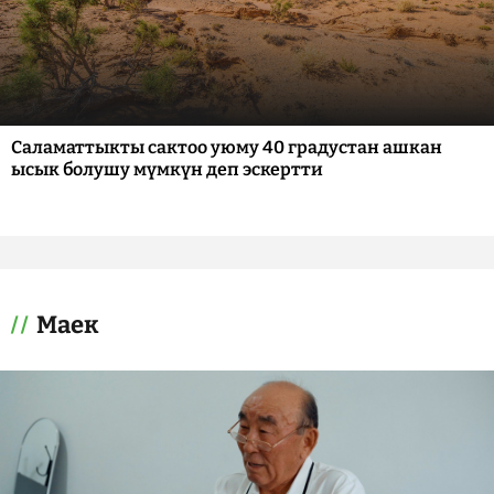
Саламаттыкты сактоо уюму 40 градустан ашкан
ысык болушу мүмкүн деп эскертти
Маек