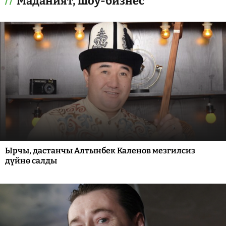
Маданият, шоу-бизнес
Ырчы, дастанчы Алтынбек Каленов мезгилсиз
дүйнө салды