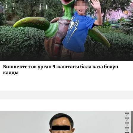
Бишкекте ток урган 9 жаштагы бала каза болуп
калды