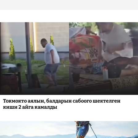
Токмокто аялын, балдарын сабоого шектелген
киши 2 айга камалды