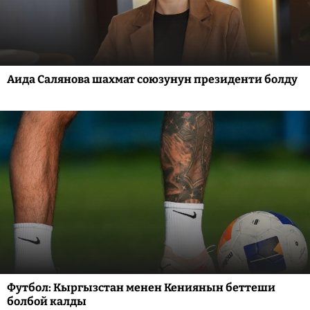
Аида Салянова шахмат союзунун президенти болду
Футбол: Кыргызстан менен Кениянын беттеши
болбой калды