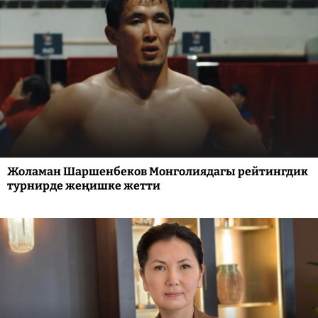
Жоламан Шаршенбеков Монголиядагы рейтингдик
турнирде жеңишке жетти