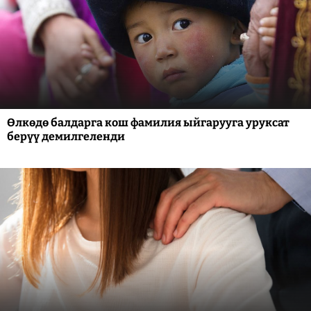
Өлкөдө балдарга кош фамилия ыйгарууга уруксат
берүү демилгеленди