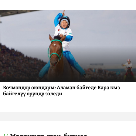
Көчмөндөр оюндары: Аламан байгеде Кара кыз
байгелүү орунду ээледи