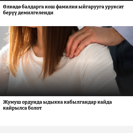
Өлкөдө балдарга кош фамилия ыйгарууга уруксат
берүү демилгеленди
Жумуш ордунда ыдыкка кабылгандар кайда
кайрылса болот