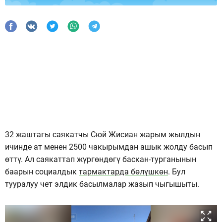
32 жаштагы саякатчы Сюй Жисиан жарым жылдын
ичинде ат менен 2500 чакырымдан ашык жолду басып
өттү. Ал саякаттап жүргөндөгү баскан-турганынын
баарын социалдык
тармактарда бөлүшкөн
. Бул
тууралуу чет элдик басылмалар жазып чыгышыты.