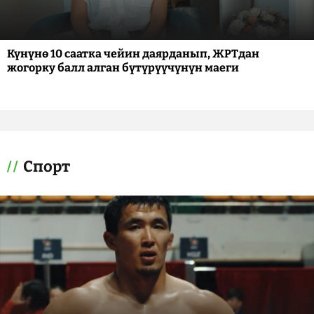
Күнүнө 10 саатка чейин даярданып, ЖРТдан
жогорку балл алган бүтүрүүчүнүн маеги
Спорт