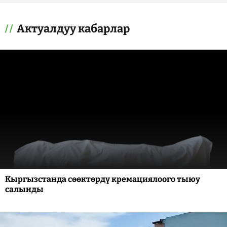
Актуалдуу кабарлар
Кыргызстанда сөөктөрдү кремациялоого тыюу
салынды