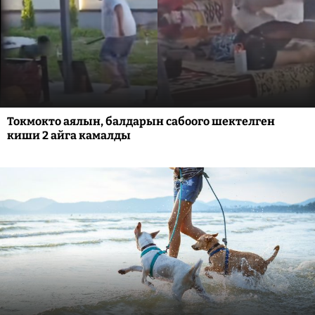
Токмокто аялын, балдарын сабоого шектелген
киши 2 айга камалды