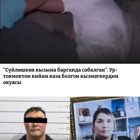
"Сүйлөшкөн кызына барганда сабалган". Ур-
токмоктон кийин каза болгон кызматкердин
окуясы