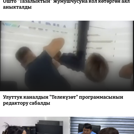
Ошто "Тазалыктын" жумушчусуна кол көтөргөн аял
аныкталды
Улуттук каналдын "Телекүзөт" программасынын
редактору сабалды