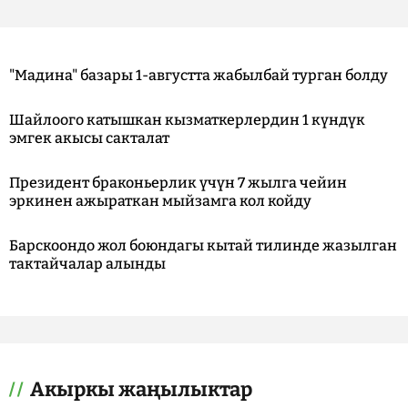
"Мадина" базары 1-августта жабылбай турган болду
Шайлоого катышкан кызматкерлердин 1 күндүк
эмгек акысы сакталат
Президент браконьерлик үчүн 7 жылга чейин
эркинен ажыраткан мыйзамга кол койду
Барскоондо жол боюндагы кытай тилинде жазылган
тактайчалар алынды
Акыркы жаңылыктар