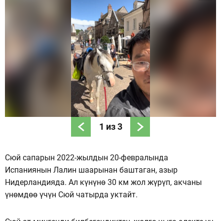
1
из
3
Сюй сапарын 2022-жылдын 20-февралында
Испаниянын Лалин шаарынан баштаган, азыр
Нидерландияда. Ал күнүнө 30 км жол жүрүп, акчаны
үнөмдөө үчүн Сюй чатырда уктайт.