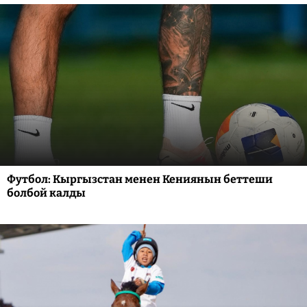
Футбол: Кыргызстан менен Кениянын беттеши
болбой калды