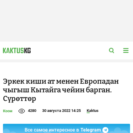
Эркек киши ат менен Европадан
чыгыш Кытайга чейин барган.
Сүрөттөр
4280
30 августа 2022 14:25
Kaktus
Коом
Все самое интересное в
Telegram