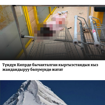
Түндүк Кипрде бычакталган кыргызстандык кыз
жандандыруу бөлүмүндө жатат