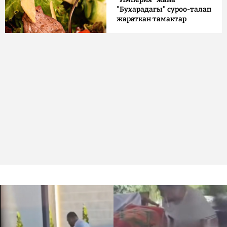
"Бухарадагы" суроо-талап
жараткан тамактар