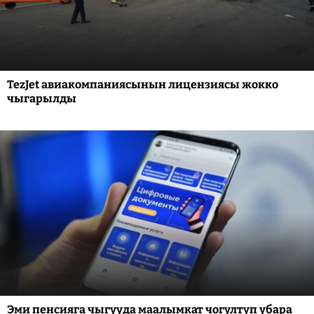
TezJet авиакомпаниясынын лицензиясы жокко
чыгарылды
Эми пенсияга чыгууда маалымкат чогултуп убара