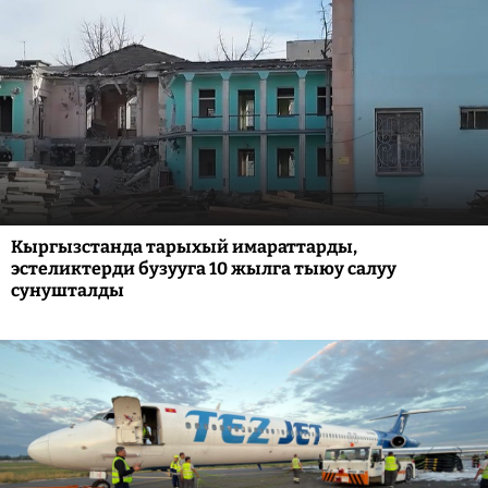
Кыргызстанда тарыхый имараттарды,
эстеликтерди бузууга 10 жылга тыюу салуу
сунушталды