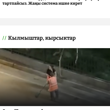
тартпайсыз. Жаңы система ишке кирет
Кылмыштар, кырсыктар