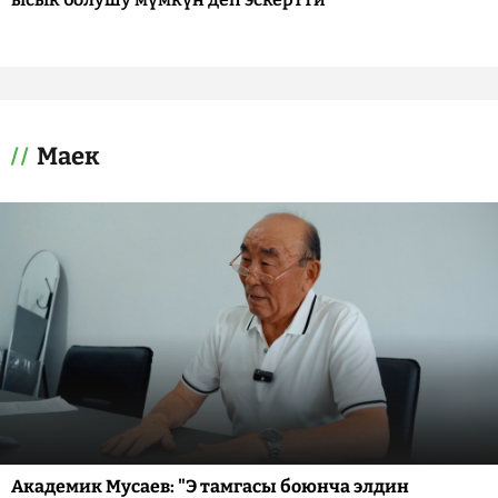
Маек
Академик Мусаев: "Э тамгасы боюнча элдин