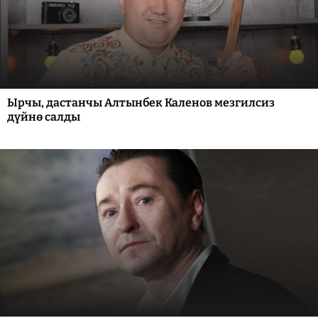
Ырчы, дастанчы Алтынбек Каленов мезгилсиз
дүйнө салды