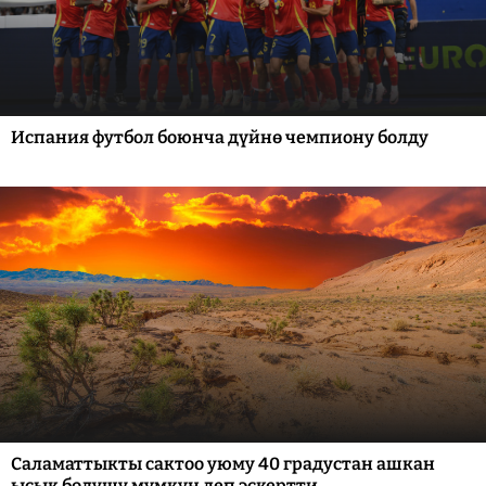
Испания футбол боюнча дүйнө чемпиону болду
Саламаттыкты сактоо уюму 40 градустан ашкан
ысык болушу мүмкүн деп эскертти