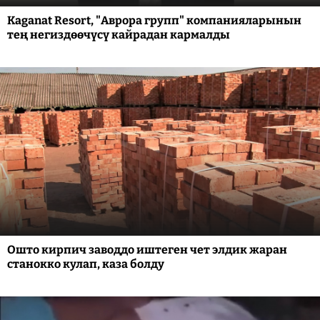
Kaganat Resort, "Аврора групп" компанияларынын
тең негиздөөчүсү кайрадан кармалды
Ошто кирпич заводдо иштеген чет элдик жаран
станокко кулап, каза болду