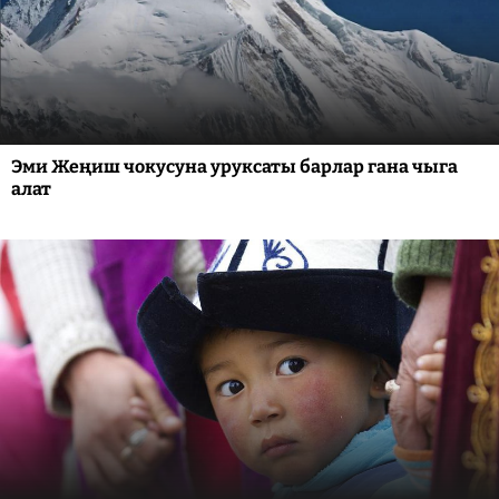
Эми Жеңиш чокусуна уруксаты барлар гана чыга
алат