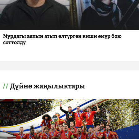
Мурдагы аялын атып өлтүргөн киши өмүр бою
соттолду
Дүйнө жаңылыктары