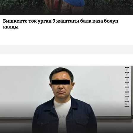
Бишкекте ток урган 9 жаштагы бала каза болуп
калды