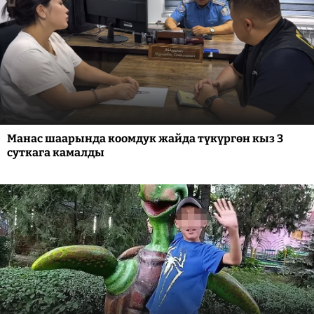
Манас шаарында коомдук жайда түкүргөн кыз 3
суткага камалды