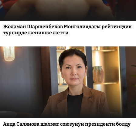
Жоламан Шаршенбеков Монголиядагы рейтингдик
турнирде жеңишке жетти
Аида Салянова шахмат союзунун президенти болду