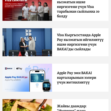
кызматын ишке
киргизгени үчүн Visa
тарабынан сыйлыкка ээ
болду
Visa Кыргызстанда Apple
Pay кызматын ийгиликтүү
ишке киргизгени үчүн
BAKAI'ды сыйлады
Apple Pay эми BAKAI
карталарынын ээлери
үчүн жеткиликтүү
Жайкы даамдар:
"Империя" жана