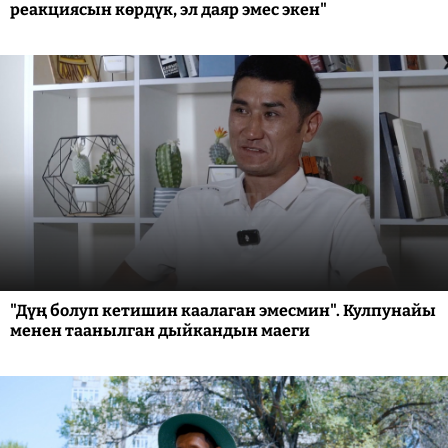
реакциясын көрдүк, эл даяр эмес экен"
"Дүң болуп кетишин каалаган эмесмин". Кулпунайы
менен таанылган дыйкандын маеги