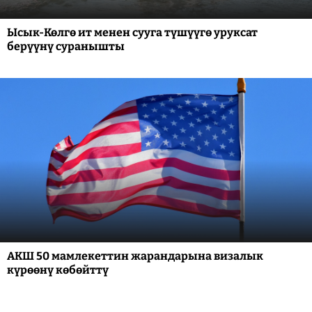
Ысык-Көлгө ит менен сууга түшүүгө уруксат
берүүнү суранышты
АКШ 50 мамлекеттин жарандарына визалык
күрөөнү көбөйттү