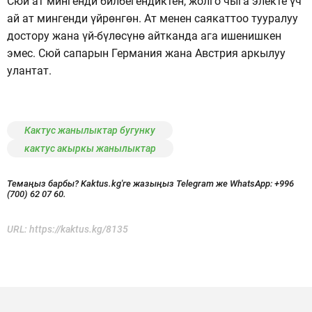
Сюй ат мингенди билбегендиктен, жолго чыга электе үч
ай ат мингенди үйрөнгөн. Ат менен саякаттоо тууралуу
достору жана үй-бүлөсүнө айтканда ага ишенишкен
эмес. Сюй сапарын Германия жана Австрия аркылуу
улантат.
Кактус жанылыктар бугунку
кактус акыркы жанылыктар
Темаңыз барбы? Kaktus.kg'ге жазыңыз Telegram же WhatsApp:
+996
(700) 62 07 60.
URL:
https://kaktus.kg/8135