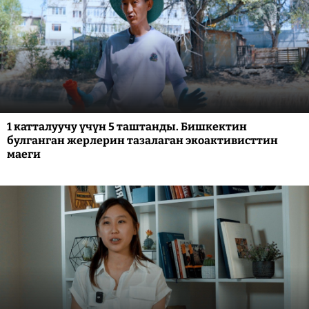
1 катталуучу үчүн 5 таштанды. Бишкектин
булганган жерлерин тазалаган экоактивисттин
маеги