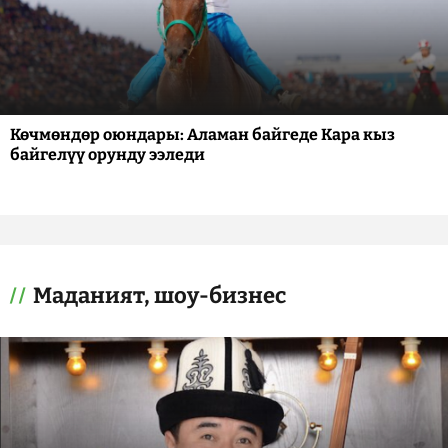
Көчмөндөр оюндары: Аламан байгеде Кара кыз
байгелүү орунду ээледи
Маданият, шоу-бизнес