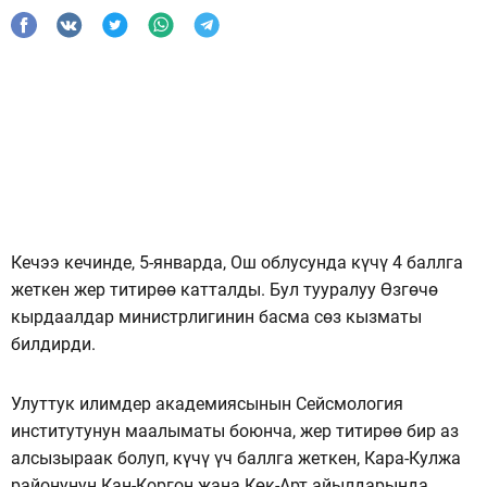
Кечээ кечинде, 5-январда, Ош облусунда күчү 4 баллга
жеткен жер титирөө катталды. Бул тууралуу Өзгөчө
кырдаалдар министрлигинин басма сөз кызматы
билдирди.
Улуттук илимдер академиясынын Сейсмология
институтунун маалыматы боюнча, жер титирөө бир аз
алсызыраак болуп, күчү үч баллга жеткен, Кара-Кулжа
районунун Кан-Коргон жана Көк-Арт айылдарында