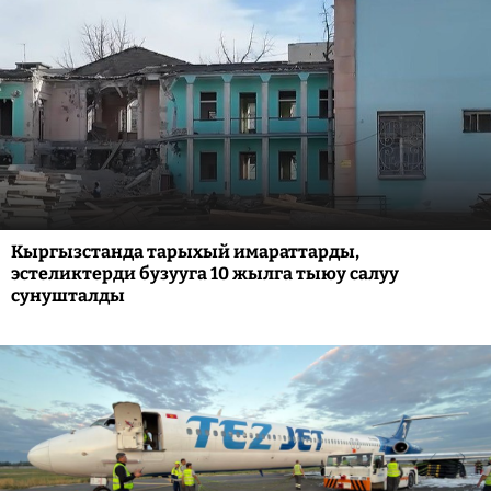
Кыргызстанда тарыхый имараттарды,
эстеликтерди бузууга 10 жылга тыюу салуу
сунушталды