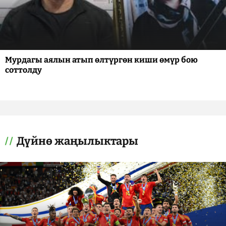
Мурдагы аялын атып өлтүргөн киши өмүр бою
соттолду
Дүйнө жаңылыктары