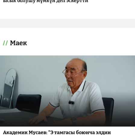
ысык болушу мүмкүн деп эскертти
Маек
Академик Мусаев: "Э тамгасы боюнча элдин