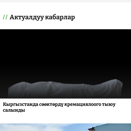
Актуалдуу кабарлар
Кыргызстанда сөөктөрдү кремациялоого тыюу
салынды