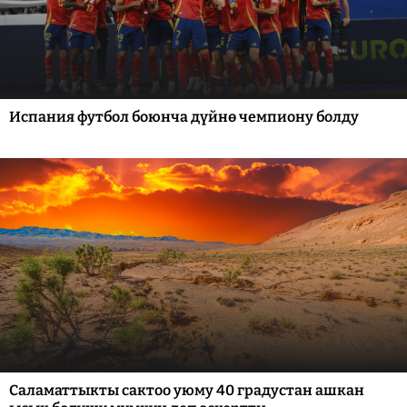
Испания футбол боюнча дүйнө чемпиону болду
Саламаттыкты сактоо уюму 40 градустан ашкан