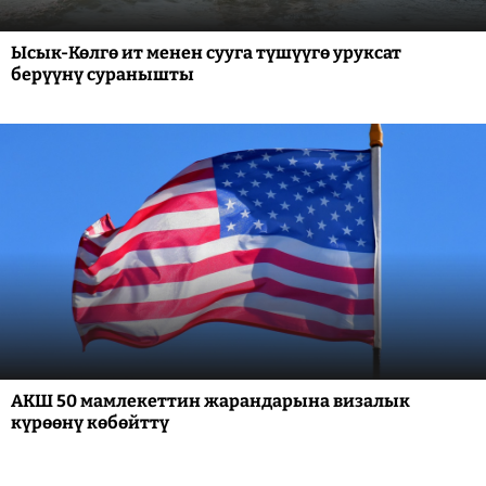
Ысык-Көлгө ит менен сууга түшүүгө уруксат
берүүнү суранышты
АКШ 50 мамлекеттин жарандарына визалык
күрөөнү көбөйттү