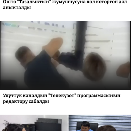
Ошто "Тазалыктын" жумушчусуна кол көтөргөн аял
аныкталды
Улуттук каналдын "Телекүзөт" программасынын
редактору сабалды