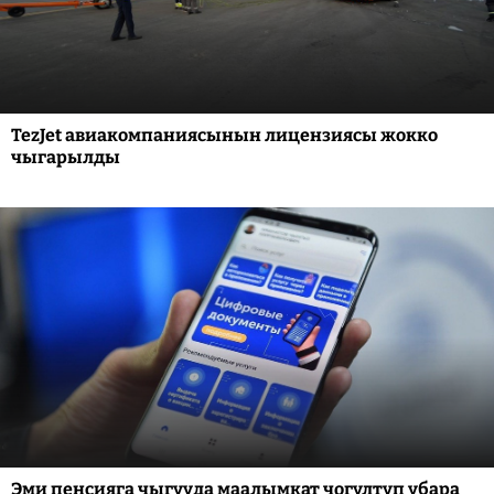
TezJet авиакомпаниясынын лицензиясы жокко
чыгарылды
Эми пенсияга чыгууда маалымкат чогултуп убара