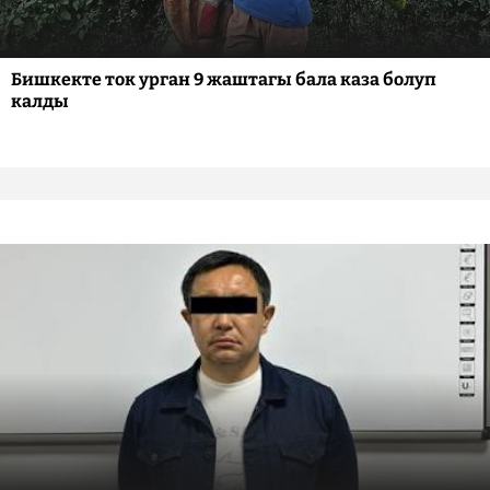
Бишкекте ток урган 9 жаштагы бала каза болуп
калды