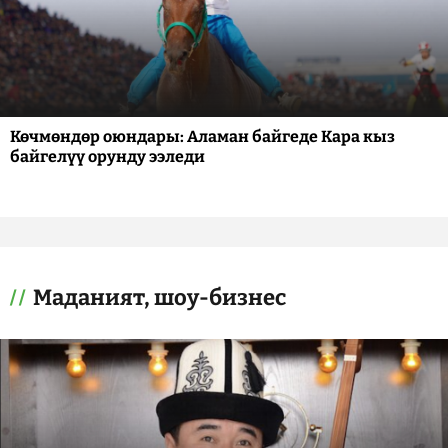
Көчмөндөр оюндары: Аламан байгеде Кара кыз
байгелүү орунду ээледи
Маданият, шоу-бизнес