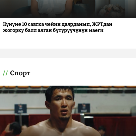
Күнүнө 10 саатка чейин даярданып, ЖРТдан
жогорку балл алган бүтүрүүчүнүн маеги
Спорт