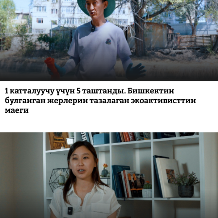
1 катталуучу үчүн 5 таштанды. Бишкектин
булганган жерлерин тазалаган экоактивисттин
маеги