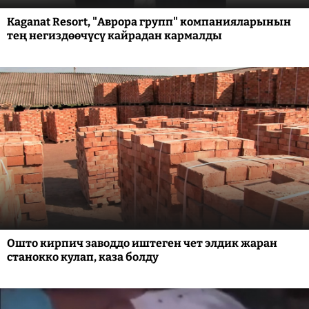
Kaganat Resort, "Аврора групп" компанияларынын
тең негиздөөчүсү кайрадан кармалды
Ошто кирпич заводдо иштеген чет элдик жаран
станокко кулап, каза болду