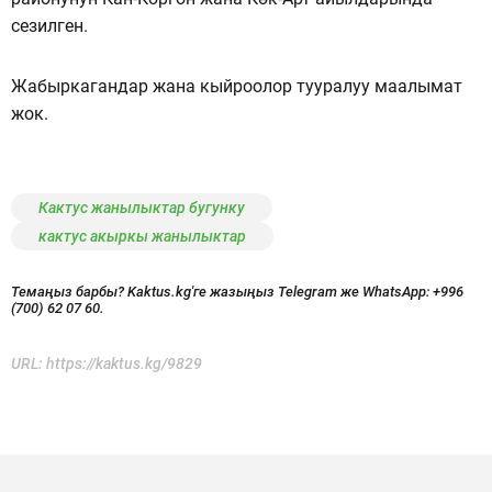
сезилген.
Жабыркагандар жана кыйроолор тууралуу маалымат
жок.
Кактус жанылыктар бугунку
кактус акыркы жанылыктар
Темаңыз барбы? Kaktus.kg'ге жазыңыз Telegram же WhatsApp:
+996
(700) 62 07 60.
URL:
https://kaktus.kg/9829