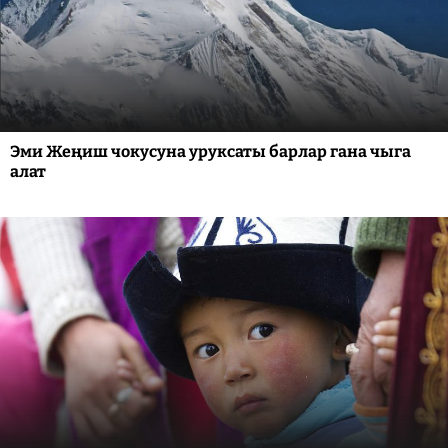
Эми Жеңиш чокусуна уруксаты барлар гана чыга
алат