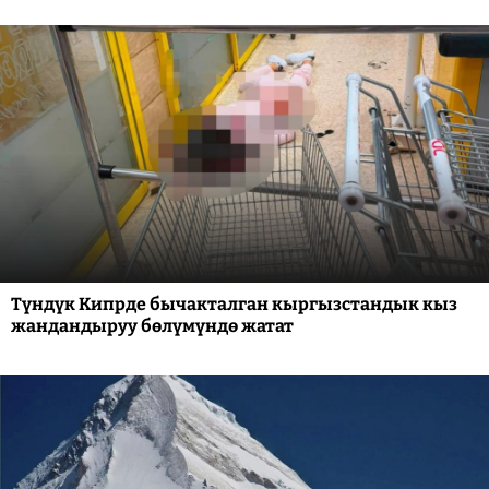
Түндүк Кипрде бычакталган кыргызстандык кыз
жандандыруу бөлүмүндө жатат