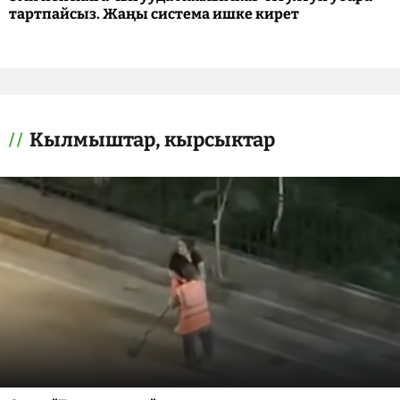
тартпайсыз. Жаңы система ишке кирет
Кылмыштар, кырсыктар