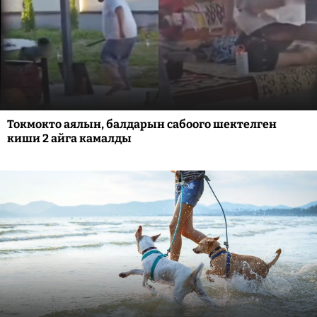
Токмокто аялын, балдарын сабоого шектелген
киши 2 айга камалды