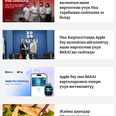
кызматын ишке
киргизгени үчүн Visa
тарабынан сыйлыкка ээ
болду
Visa Кыргызстанда Apple
Pay кызматын ийгиликтүү
ишке киргизгени үчүн
BAKAI'ды сыйлады
Apple Pay эми BAKAI
карталарынын ээлери
үчүн жеткиликтүү
Жайкы даамдар: