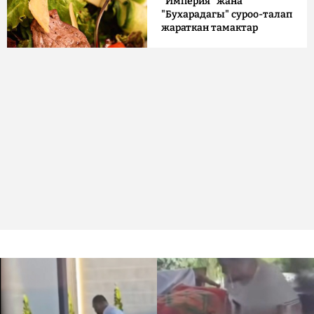
"Империя" жана
"Бухарадагы" суроо-талап
жараткан тамактар