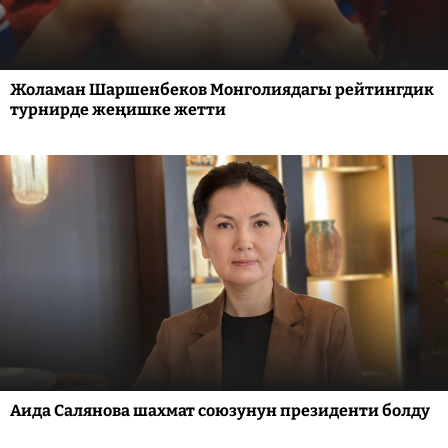
Жоламан Шаршенбеков Монголиядагы рейтингдик
турнирде жеңишке жетти
Аида Салянова шахмат союзунун президенти болду