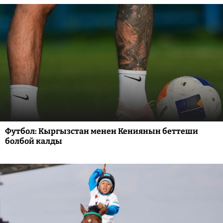
Футбол: Кыргызстан менен Кениянын беттеши
болбой калды