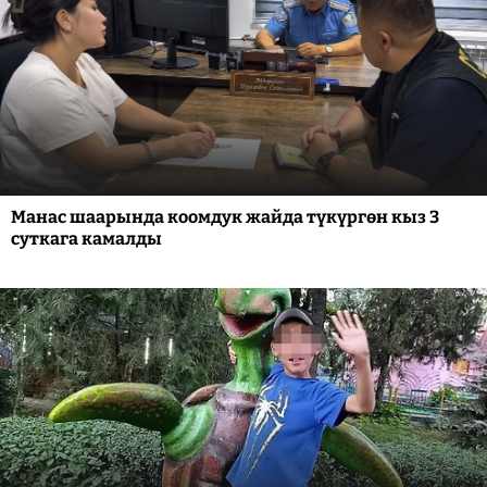
Манас шаарында коомдук жайда түкүргөн кыз 3
суткага камалды