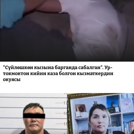
"Сүйлөшкөн кызына барганда сабалган". Ур-
токмоктон кийин каза болгон кызматкердин
окуясы