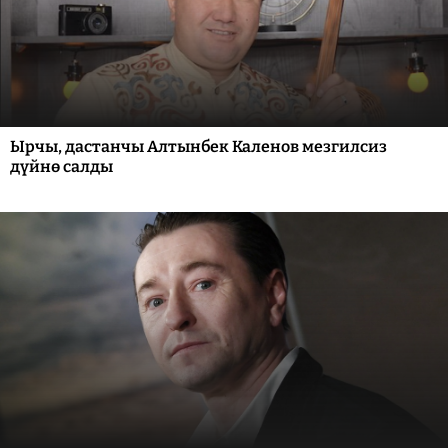
Ырчы, дастанчы Алтынбек Каленов мезгилсиз
дүйнө салды