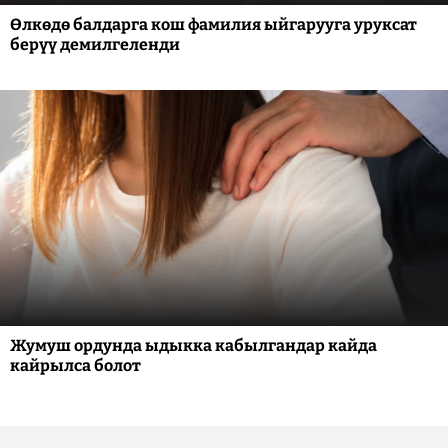
Өлкөдө балдарга кош фамилия ыйгарууга уруксат
берүү демилгеленди
Жумуш ордунда ыдыкка кабылгандар кайда
кайрылса болот