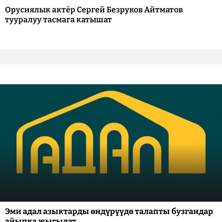
Орусиялык актёр Сергей Безруков Айтматов
тууралуу тасмага катышат
Эми адал азыктарды өндүрүүдө талапты бузгандар
айыпка жыгылат