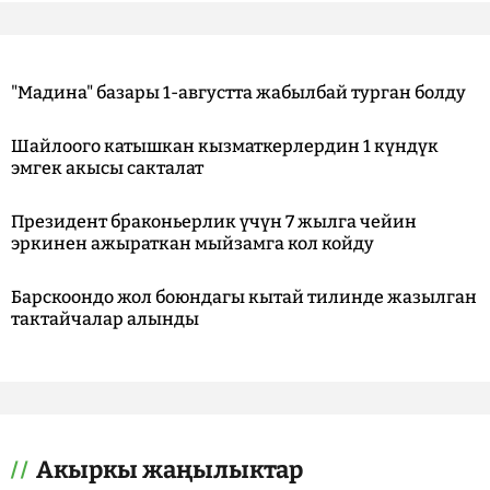
"Мадина" базары 1-августта жабылбай турган болду
Шайлоого катышкан кызматкерлердин 1 күндүк
эмгек акысы сакталат
Президент браконьерлик үчүн 7 жылга чейин
эркинен ажыраткан мыйзамга кол койду
Барскоондо жол боюндагы кытай тилинде жазылган
тактайчалар алынды
Акыркы жаңылыктар