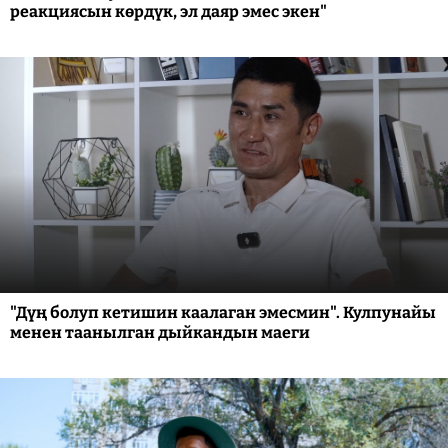
реакциясын көрдүк, эл даяр эмес экен"
"Дүң болуп кетишин каалаган эмесмин". Кулпунайы
менен таанылган дыйкандын маеги