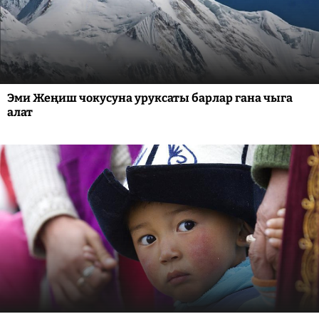
Эми Жеңиш чокусуна уруксаты барлар гана чыга
алат