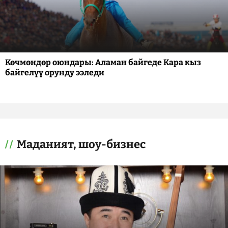
Көчмөндөр оюндары: Аламан байгеде Кара кыз
байгелүү орунду ээледи
Маданият, шоу-бизнес