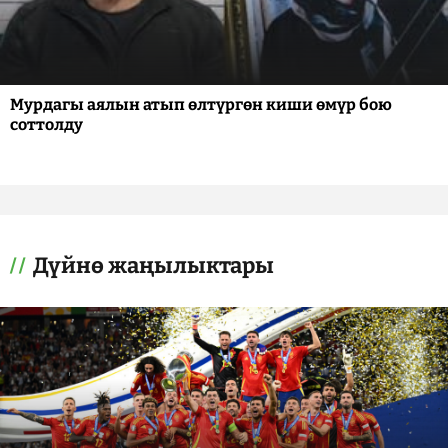
Мурдагы аялын атып өлтүргөн киши өмүр бою
соттолду
Дүйнө жаңылыктары