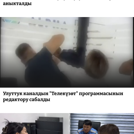
аныкталды
Улуттук каналдын "Телекүзөт" программасынын
редактору сабалды