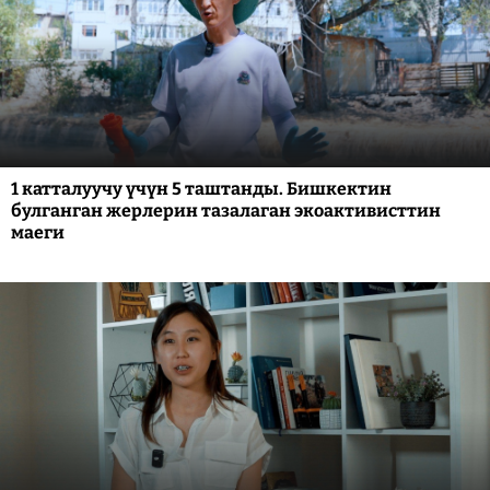
1 катталуучу үчүн 5 таштанды. Бишкектин
булганган жерлерин тазалаган экоактивисттин
маеги