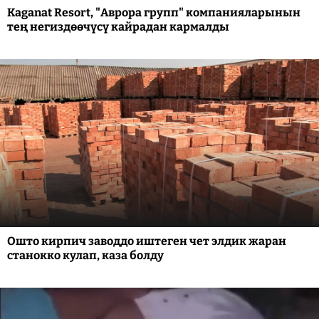
Kaganat Resort, "Аврора групп" компанияларынын
тең негиздөөчүсү кайрадан кармалды
Ошто кирпич заводдо иштеген чет элдик жаран
станокко кулап, каза болду