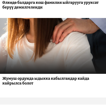
Өлкөдө балдарга кош фамилия ыйгарууга уруксат
берүү демилгеленди
Жумуш ордунда ыдыкка кабылгандар кайда
кайрылса болот