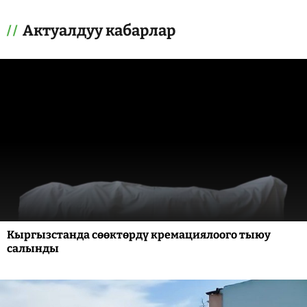
Актуалдуу кабарлар
Кыргызстанда сөөктөрдү кремациялоого тыюу
салынды