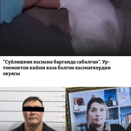
"Сүйлөшкөн кызына барганда сабалган". Ур-
токмоктон кийин каза болгон кызматкердин
окуясы