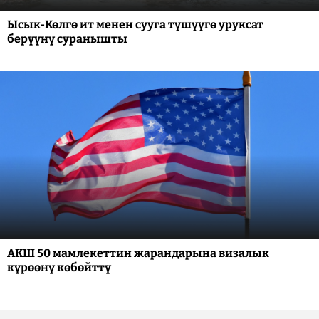
Ысык-Көлгө ит менен сууга түшүүгө уруксат
берүүнү суранышты
АКШ 50 мамлекеттин жарандарына визалык
күрөөнү көбөйттү