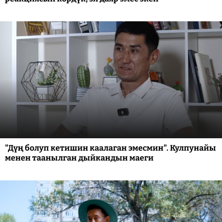
"Дүң болуп кетишин каалаган эмесмин". Кулпунайы
менен таанылган дыйкандын маеги