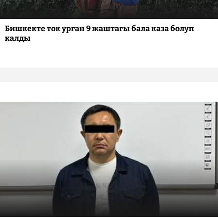
Бишкекте ток урган 9 жаштагы бала каза болуп
калды