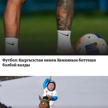
Футбол: Кыргызстан менен Кениянын беттеши
болбой калды