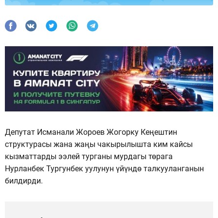
Депутат Исманали Жороев Жогорку Кеңештин
структурасы жана жаңы чакырылышта ким кайсы
кызматтарды ээлей турганы мурдагы төрага
Нурланбек Тургунбек уулунун үйүндө талкууланганын
билдирди.