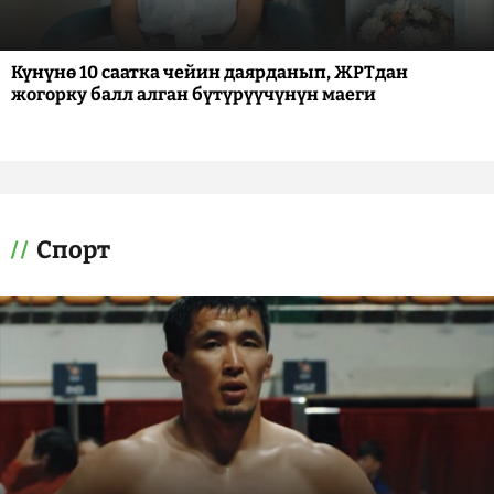
Күнүнө 10 саатка чейин даярданып, ЖРТдан
жогорку балл алган бүтүрүүчүнүн маеги
Спорт