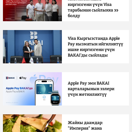
киргизгени үчүн Visa
тарабынан сыйлыкка ээ
болду
Visa Кыргызстанда Apple
Pay кызматын ийгиликтүү
ишке киргизгени үчүн
BAKAI'ды сыйлады
Apple Pay эми BAKAI
карталарынын ээлери
үчүн жеткиликтүү
Жайкы даамдар:
"Империя" жана