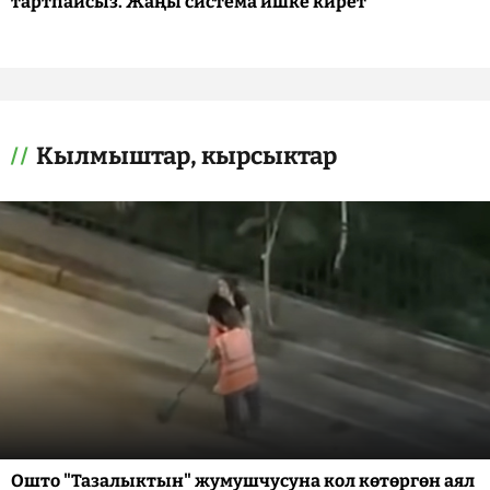
тартпайсыз. Жаңы система ишке кирет
Кылмыштар, кырсыктар
Ошто "Тазалыктын" жумушчусуна кол көтөргөн аял