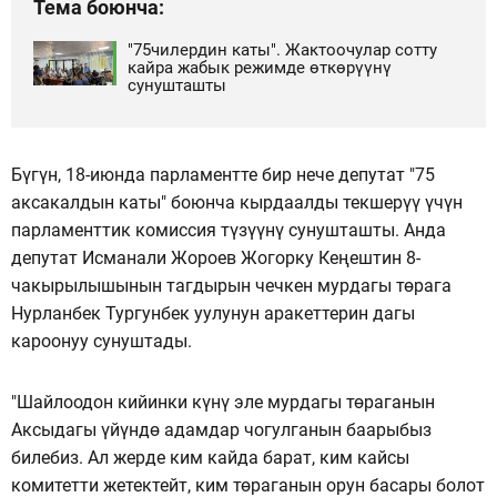
Тема боюнча:
"75чилердин каты". Жактоочулар сотту
кайра жабык режимде өткөрүүнү
сунушташты
Бүгүн, 18-июнда парламентте бир нече депутат "75
аксакалдын каты" боюнча кырдаалды текшерүү үчүн
парламенттик комиссия түзүүнү сунушташты. Анда
депутат Исманали Жороев Жогорку Кеңештин 8-
чакырылышынын тагдырын чечкен мурдагы төрага
Нурланбек Тургунбек уулунун аракеттерин дагы
кароонуу сунуштады.
"Шайлоодон кийинки күнү эле мурдагы төраганын
Аксыдагы үйүндө адамдар чогулганын баарыбыз
билебиз. Ал жерде ким кайда барат, ким кайсы
комитетти жетектейт, ким төраганын орун басары болот