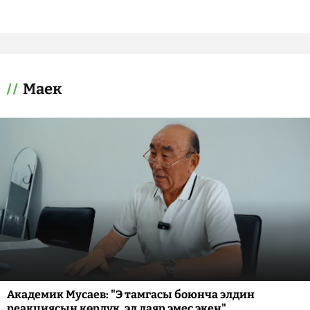
Маек
Академик Мусаев: "Э тамгасы боюнча элдин
реакциясын көрдүк, эл даяр эмес экен"