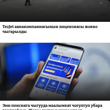
TezJet авиакомпаниясынын лицензиясы жокко
чыгарылды
Эми пенсияга чыгууда маалымкат чогултуп убара