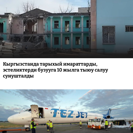
Кыргызстанда тарыхый имараттарды,
эстеликтерди бузууга 10 жылга тыюу салуу
сунушталды