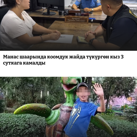
Манас шаарында коомдук жайда түкүргөн кыз 3
суткага камалды