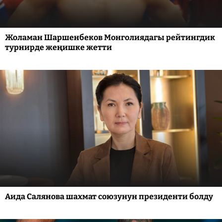
Жоламан Шаршенбеков Монголиядагы рейтингдик
турнирде жеңишке жетти
Аида Салянова шахмат союзунун президенти болду