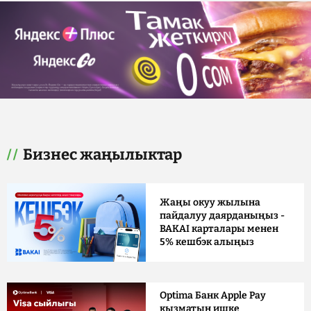
Бизнес жаңылыктар
Жаңы окуу жылына
пайдалуу даярданыңыз -
BAKAI карталары менен
5% кешбэк алыңыз
Optima Банк Apple Pay
кызматын ишке