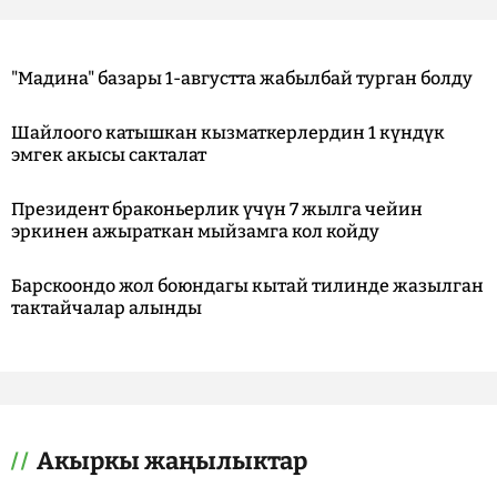
"Мадина" базары 1-августта жабылбай турган болду
Шайлоого катышкан кызматкерлердин 1 күндүк
эмгек акысы сакталат
Президент браконьерлик үчүн 7 жылга чейин
эркинен ажыраткан мыйзамга кол койду
Барскоондо жол боюндагы кытай тилинде жазылган
тактайчалар алынды
Акыркы жаңылыктар