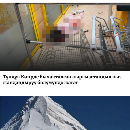
Түндүк Кипрде бычакталган кыргызстандык кыз
жандандыруу бөлүмүндө жатат