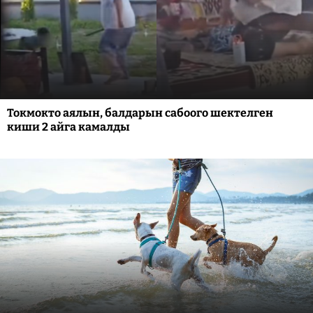
Токмокто аялын, балдарын сабоого шектелген
киши 2 айга камалды