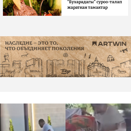
"Бухарадагы" суроо-талап
жараткан тамактар