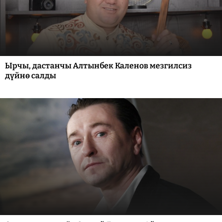
Ырчы, дастанчы Алтынбек Каленов мезгилсиз
дүйнө салды