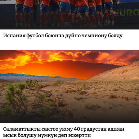
Испания футбол боюнча дүйнө чемпиону болду
Саламаттыкты сактоо уюму 40 градустан ашкан
ысык болушу мүмкүн деп эскертти