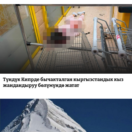
Түндүк Кипрде бычакталган кыргызстандык кыз
жандандыруу бөлүмүндө жатат