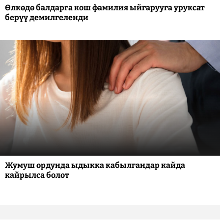
Өлкөдө балдарга кош фамилия ыйгарууга уруксат
берүү демилгеленди
Жумуш ордунда ыдыкка кабылгандар кайда
кайрылса болот