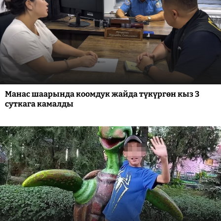
Манас шаарында коомдук жайда түкүргөн кыз 3
суткага камалды