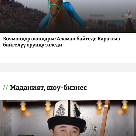
Көчмөндөр оюндары: Аламан байгеде Кара кыз
байгелүү орунду ээледи
Маданият, шоу-бизнес