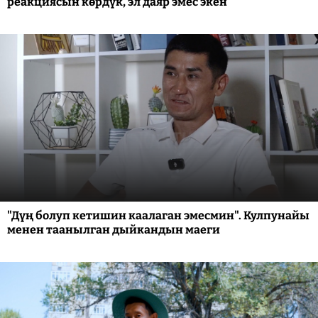
реакциясын көрдүк, эл даяр эмес экен"
"Дүң болуп кетишин каалаган эмесмин". Кулпунайы
менен таанылган дыйкандын маеги