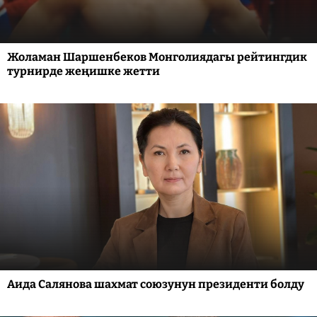
Жоламан Шаршенбеков Монголиядагы рейтингдик
турнирде жеңишке жетти
Аида Салянова шахмат союзунун президенти болду