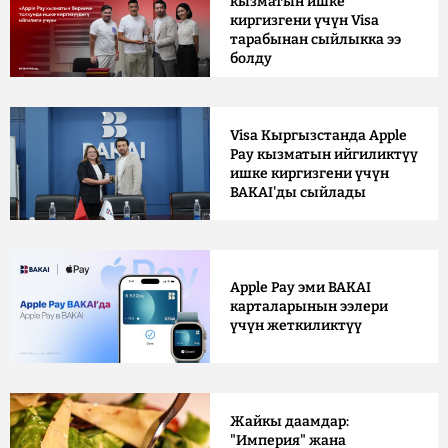
кызматын ишке
киргизгени үчүн Visa
тарабынан сыйлыкка ээ
болду
Visa Кыргызстанда Apple
Pay кызматын ийгиликтүү
ишке киргизгени үчүн
BAKAI'ды сыйлады
Apple Pay эми BAKAI
карталарынын ээлери
үчүн жеткиликтүү
Жайкы даамдар:
"Империя" жана