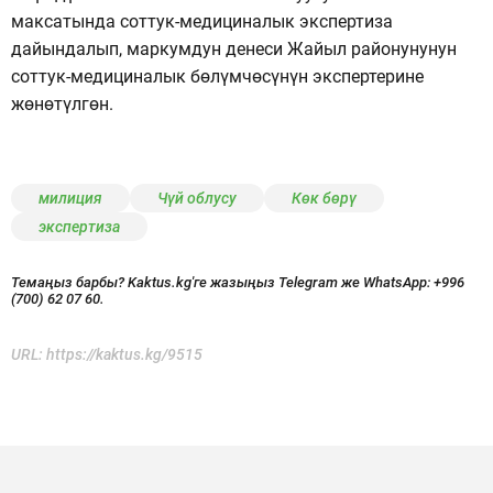
максатында соттук-медициналык экспертиза
дайындалып, маркумдун денеси Жайыл районунунун
соттук-медициналык бөлүмчөсүнүн экспертерине
жөнөтүлгөн.
милиция
Чүй облусу
Көк бөрү
экспертиза
Темаңыз барбы? Kaktus.kg'ге жазыңыз Telegram же WhatsApp:
+996
(700) 62 07 60.
URL:
https://kaktus.kg/9515