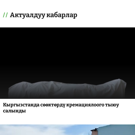
Актуалдуу кабарлар
Кыргызстанда сөөктөрдү кремациялоого тыюу
салынды