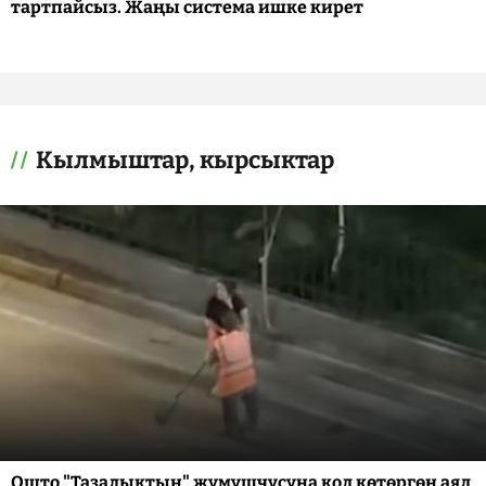
тартпайсыз. Жаңы система ишке кирет
Кылмыштар, кырсыктар
Ошто "Тазалыктын" жумушчусуна кол көтөргөн аял