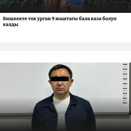
Бишкекте ток урган 9 жаштагы бала каза болуп
калды