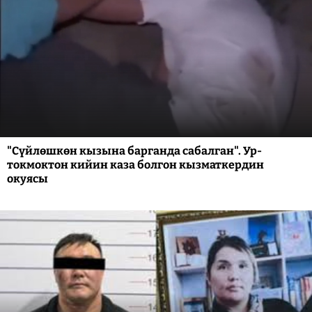
"Сүйлөшкөн кызына барганда сабалган". Ур-
токмоктон кийин каза болгон кызматкердин
окуясы