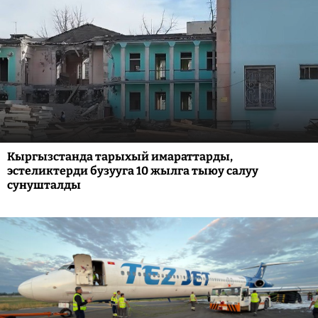
Кыргызстанда тарыхый имараттарды,
эстеликтерди бузууга 10 жылга тыюу салуу
сунушталды