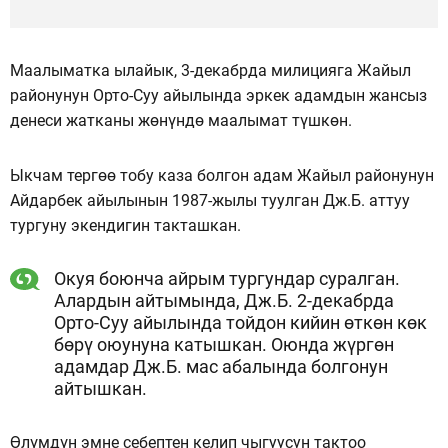
Маалыматка ылайык, 3-декабрда милицияга Жайыл
районунун Орто-Суу айылында эркек адамдын жансыз
денеси жатканы жөнүндө маалымат түшкөн.
Ыкчам тергөө тобу каза болгон адам Жайыл районунун
Айдарбек айылынын 1987-жылы туулган Дж.Б. аттуу
тургуну экендигин такташкан.
Окуя боюнча айрым тургундар суралган.
Алардын айтымында, Дж.Б. 2-декабрда
Орто-Суу айылында тойдон кийин өткөн көк
бөрү оюунуна катышкан. Оюнда жүргөн
адамдар Дж.Б. мас абалында болгонун
айтышкан.
Өлүмдүн эмне себептен келип чыгуусун тактоо