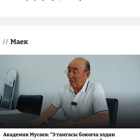
Маек
Академик Мусаев: "Э тамгасы боюнча элдин