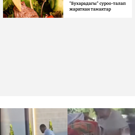
"Бухарадагы" суроо-талап
жараткан тамактар