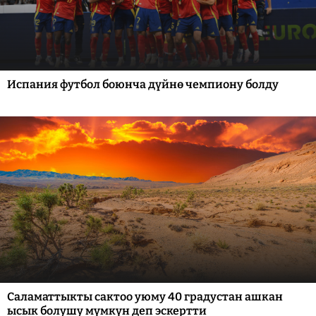
Испания футбол боюнча дүйнө чемпиону болду
Саламаттыкты сактоо уюму 40 градустан ашкан
ысык болушу мүмкүн деп эскертти