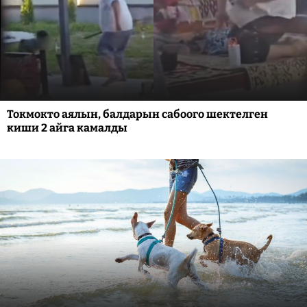
Токмокто аялын, балдарын сабоого шектелген
киши 2 айга камалды