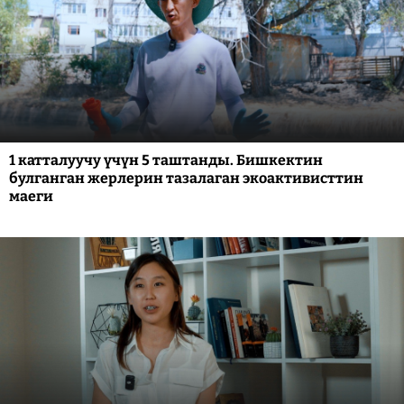
1 катталуучу үчүн 5 таштанды. Бишкектин
булганган жерлерин тазалаган экоактивисттин
маеги