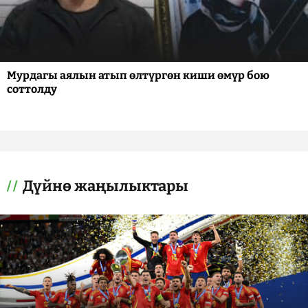
Мурдагы аялын атып өлтүргөн киши өмүр бою
соттолду
Дүйнө жаңылыктары