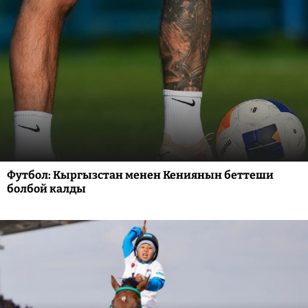
Футбол: Кыргызстан менен Кениянын беттеши
болбой калды