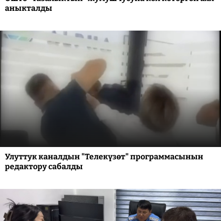
аныкталды
Улуттук каналдын "Телекүзөт" программасынын
редактору сабалды