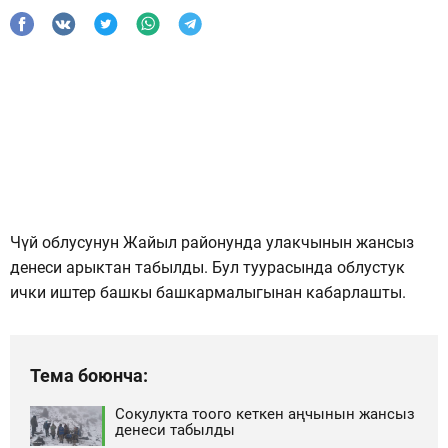
Чүй облусунун Жайыл районунда улакчынын жансыз
денеси арыктан табылды. Бул туурасында облустук
ички иштер башкы башкармалыгынан кабарлашты.
Тема боюнча:
Сокулукта тоого кеткен аңчынын жансыз
денеси табылды