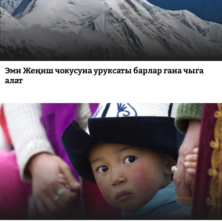
Эми Жеңиш чокусуна уруксаты барлар гана чыга
алат