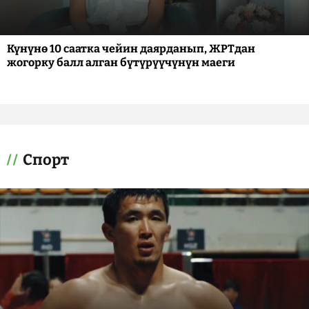
Күнүнө 10 саатка чейин даярданып, ЖРТдан
жогорку балл алган бүтүрүүчүнүн маеги
Спорт