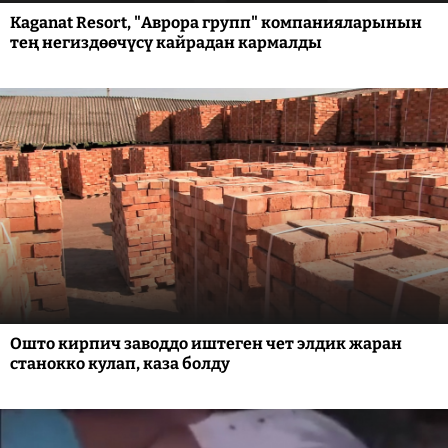
Kaganat Resort, "Аврора групп" компанияларынын
тең негиздөөчүсү кайрадан кармалды
Ошто кирпич заводдо иштеген чет элдик жаран
станокко кулап, каза болду