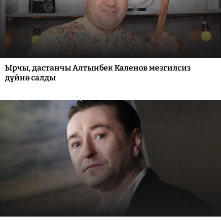
Ырчы, дастанчы Алтынбек Каленов мезгилсиз
дүйнө салды