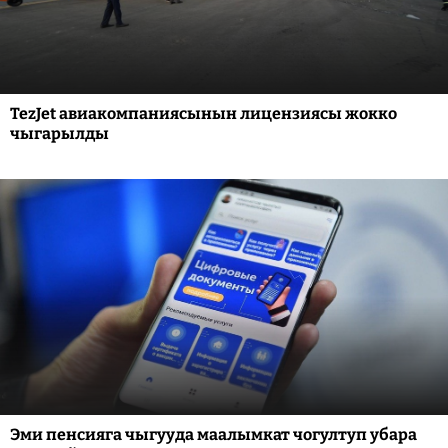
TezJet авиакомпаниясынын лицензиясы жокко
чыгарылды
Эми пенсияга чыгууда маалымкат чогултуп убара