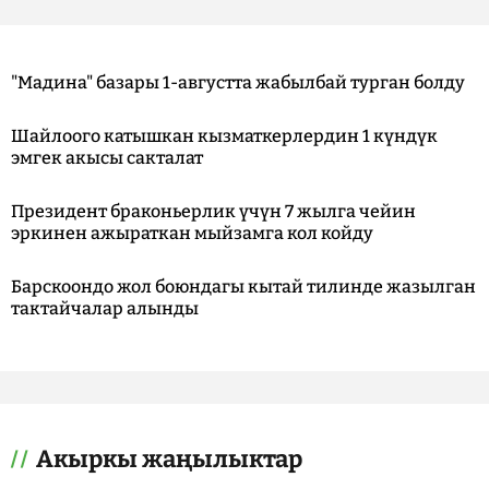
"Мадина" базары 1-августта жабылбай турган болду
Шайлоого катышкан кызматкерлердин 1 күндүк
эмгек акысы сакталат
Президент браконьерлик үчүн 7 жылга чейин
эркинен ажыраткан мыйзамга кол койду
Барскоондо жол боюндагы кытай тилинде жазылган
тактайчалар алынды
Акыркы жаңылыктар