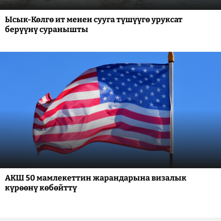
Ысык-Көлгө ит менен сууга түшүүгө уруксат
берүүнү суранышты
АКШ 50 мамлекеттин жарандарына визалык
күрөөнү көбөйттү