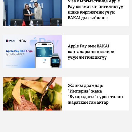
Visa Кыргызстанда Apple
Pay кызматын ийгиликтүү
ишке киргизгени үчүн
BAKAI'ды сыйлады
Apple Pay эми BAKAI
карталарынын ээлери
үчүн жеткиликтүү
Жайкы даамдар:
"Империя" жана
"Бухарадагы" суроо-талап
жараткан тамактар