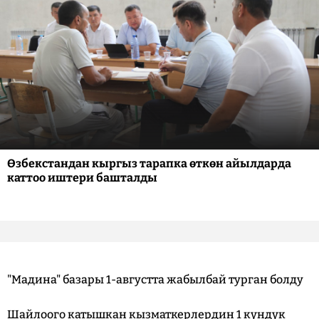
Өзбекстандан кыргыз тарапка өткөн айылдарда
каттоо иштери башталды
"Мадина" базары 1-августта жабылбай турган болду
Шайлоого катышкан кызматкерлердин 1 күндүк