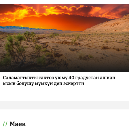
Саламаттыкты сактоо уюму 40 градустан ашкан
ысык болушу мүмкүн деп эскертти
Маек