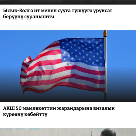
Ысык-Көлгө ит менен сууга түшүүгө уруксат
берүүнү суранышты
АКШ 50 мамлекеттин жарандарына визалык
күрөөнү көбөйттү