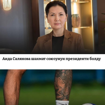
Аида Салянова шахмат союзунун президенти болду