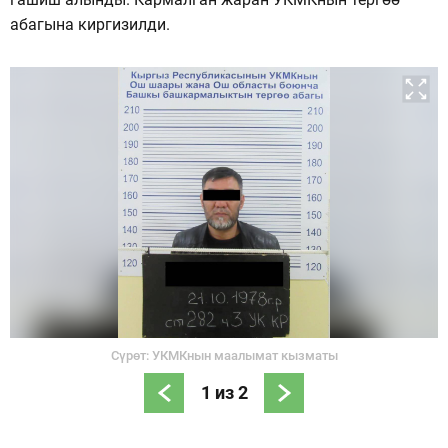
абагына киргизилди.
Сүрөт: УКМКнын маалымат кызматы
1
из
2