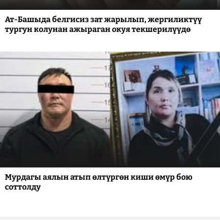
Ат-Башыда белгисиз зат жарылып, жергиликтүү
тургун колунан ажыраган окуя текшерилүүдө
Мурдагы аялын атып өлтүргөн киши өмүр бою
соттолду