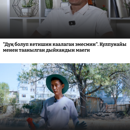
"Дүң болуп кетишин каалаган эмесмин". Кулпунайы
менен таанылган дыйкандын маеги