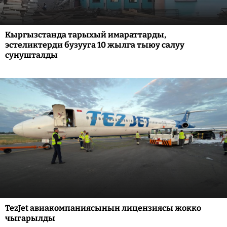
Кыргызстанда тарыхый имараттарды,
эстеликтерди бузууга 10 жылга тыюу салуу
сунушталды
TezJet авиакомпаниясынын лицензиясы жокко
чыгарылды