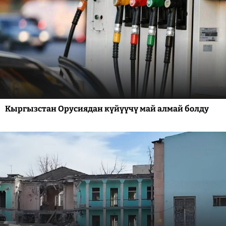
Кыргызстан Орусиядан күйүүчү май алмай болду