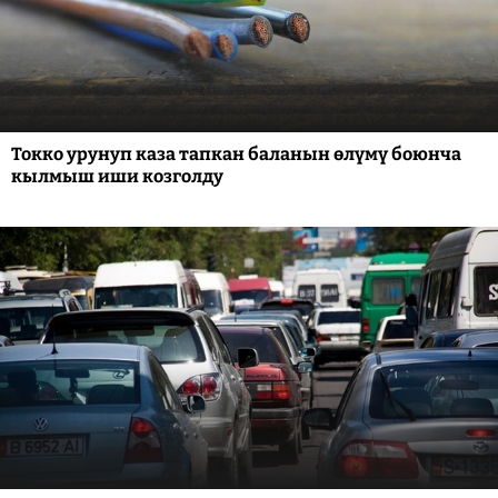
Токко урунуп каза тапкан баланын өлүмү боюнча
кылмыш иши козголду