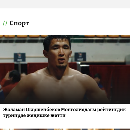
Спорт
Жоламан Шаршенбеков Монголиядагы рейтингдик
турнирде жеңишке жетти