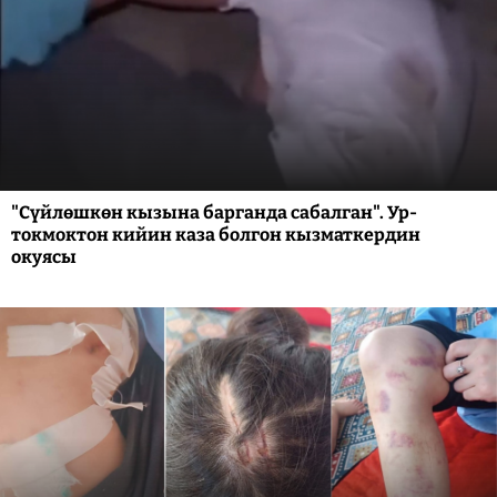
"Сүйлөшкөн кызына барганда сабалган". Ур-
токмоктон кийин каза болгон кызматкердин
окуясы