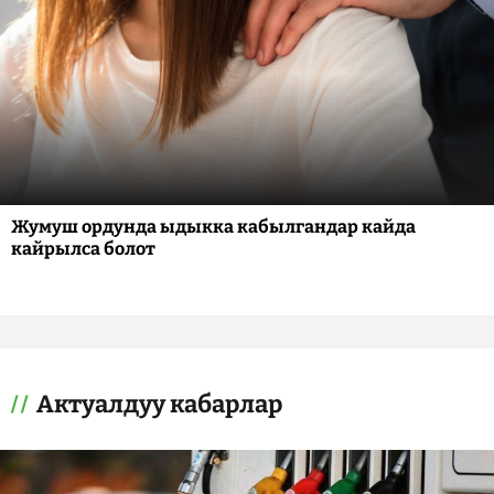
Жумуш ордунда ыдыкка кабылгандар кайда
кайрылса болот
Актуалдуу кабарлар