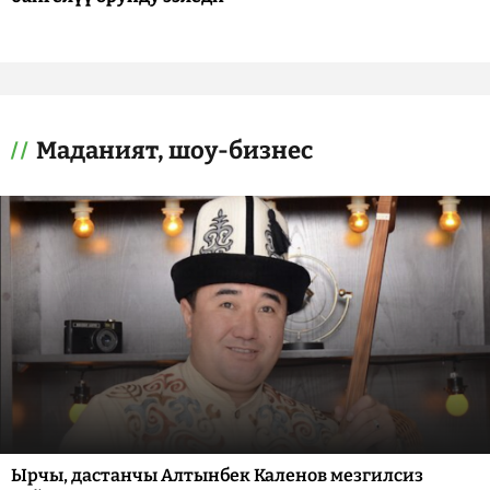
Маданият, шоу-бизнес
Ырчы, дастанчы Алтынбек Каленов мезгилсиз