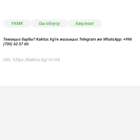
УКМК
Ош облусу
баңгизат
Темаңыз барбы? Kaktus.kg'ге жазыңыз Telegram же WhatsApp:
+996
(700) 62 07 60.
URL:
https://kaktus.kg/16108