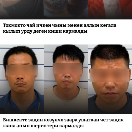
Токмокто чай ичкен чыны менен аялын көгала
кылып урду деген киши кармалды
Бишкекте элдин көзүнчө заара ушаткан чет элдик
жана анын шериктери кармалды