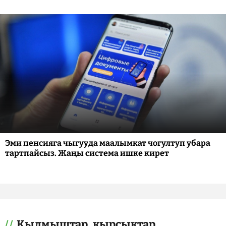
Эми пенсияга чыгууда маалымкат чогултуп убара
тартпайсыз. Жаңы система ишке кирет
Кылмыштар, кырсыктар