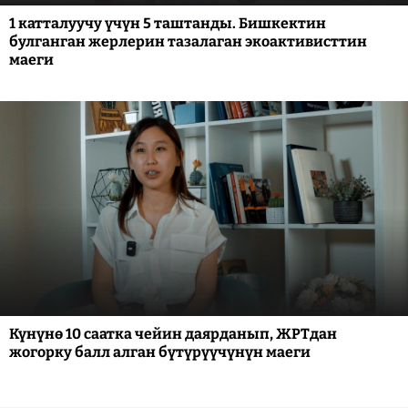
1 катталуучу үчүн 5 таштанды. Бишкектин
булганган жерлерин тазалаган экоактивисттин
маеги
Күнүнө 10 саатка чейин даярданып, ЖРТдан
жогорку балл алган бүтүрүүчүнүн маеги