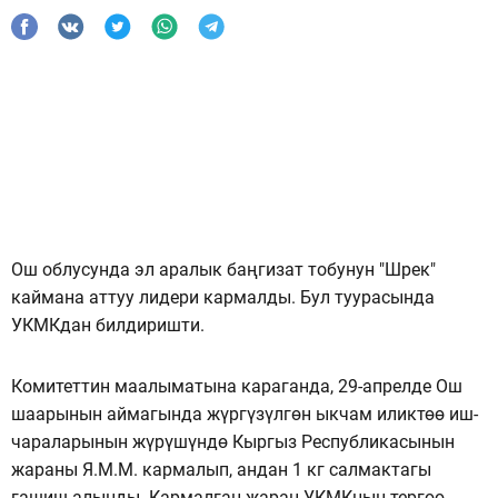
Ош облусунда эл аралык баңгизат тобунун "Шрек"
каймана аттуу лидери кармалды. Бул туурасында
УКМКдан билдиришти.
Комитеттин маалыматына караганда, 29-апрелде Ош
шаарынын аймагында жүргүзүлгөн ыкчам иликтөө иш-
чараларынын жүрүшүндө Кыргыз Республикасынын
жараны Я.М.М. кармалып, андан 1 кг салмактагы
гашиш алынды. Кармалган жаран УКМКнын тергөө