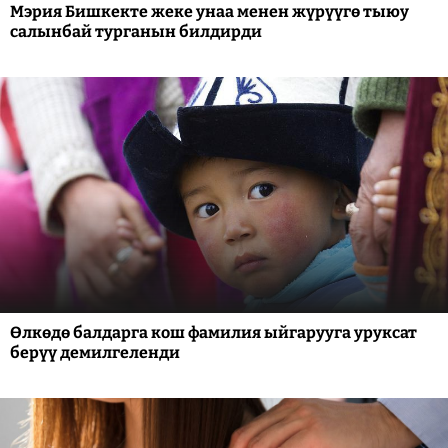
Мэрия Бишкекте жеке унаа менен жүрүүгө тыюу
салынбай турганын билдирди
Өлкөдө балдарга кош фамилия ыйгарууга уруксат
берүү демилгеленди