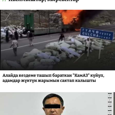
Алайда кездеме ташып бараткан "КамАЗ" күйүп,
адамдар жүктүн жарымын сактап калышты