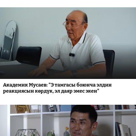
Академик Мусаев: "Э тамгасы боюнча элдин
реакциясын көрдүк, эл даяр эмес экен"