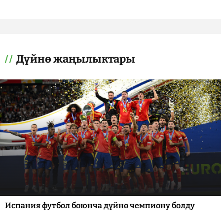
Дүйнө жаңылыктары
Испания футбол боюнча дүйнө чемпиону болду