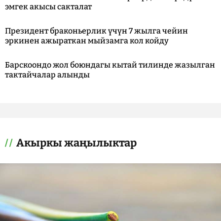
эмгек акысы сакталат
Президент браконьерлик үчүн 7 жылга чейин
эркинен ажыраткан мыйзамга кол койду
Барскоондо жол боюндагы кытай тилинде жазылган
тактайчалар алынды
Акыркы жаңылыктар