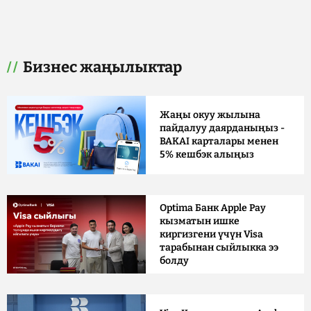
Бизнес жаңылыктар
Жаңы окуу жылына
пайдалуу даярданыңыз -
BAKAI карталары менен
5% кешбэк алыңыз
Optima Банк Apple Pay
кызматын ишке
киргизгени үчүн Visa
тарабынан сыйлыкка ээ
болду