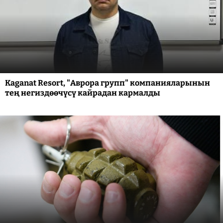
Kaganat Resort, "Аврора групп" компанияларынын
тең негиздөөчүсү кайрадан кармалды