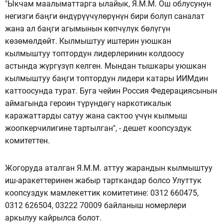
"Ыкчам маалыматтарга ылайык, Я.М.М. Ош облусунун
негизги баңги өндүрүүчүлөрүнүн бири болуп саналат
жана ал баңги агымынын көпчүлүк бөлүгүн
көзөмөлдөйт. Кылмыштуу иштерин уюшкан
кылмыштуу топтордун лидерлеринин колдоосу
астында жүргүзүп келген. Мындан тышкары уюшкан
кылмыштуу баңги топтордун лидери катары ИИМдин
каттоосунда турат. Буга чейин Россия Федерациясынын
аймагында героин түрүндөгү наркотикалык
каражаттарды сатуу жана сактоо үчүн кылмыш
жоопкерчилигине тартылган", - дешет коопсуздук
комитеттен.
Жогоруда аталган Я.М.М. аттуу жарандын кылмыштуу
иш-аракеттеринен жабыр тарткандар болсо Улуттук
коопсуздук мамлекеттик комитетине: 0312 660475,
0312 626504, 03222 70009 байланыш номерлери
аркылуу кайрылса болот.