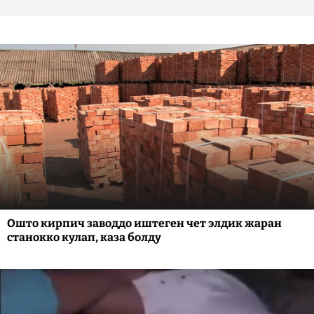
Ошто кирпич заводдо иштеген чет элдик жаран
станокко кулап, каза болду