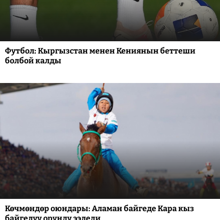
Футбол: Кыргызстан менен Кениянын беттеши
болбой калды
Көчмөндөр оюндары: Аламан байгеде Кара кыз
байгелүү орунду ээледи