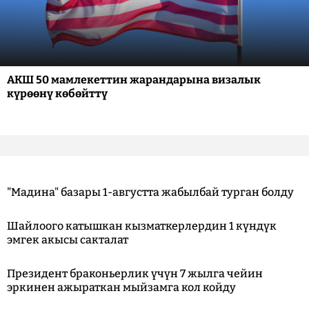
АКШ 50 мамлекеттин жарандарына визалык
күрөөнү көбөйттү
"Мадина" базары 1-августта жабылбай турган болду
Шайлоого катышкан кызматкерлердин 1 күндүк
эмгек акысы сакталат
Президент браконьерлик үчүн 7 жылга чейин
эркинен ажыраткан мыйзамга кол койду