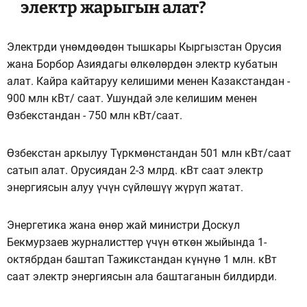
электр жарыгын алат?
Электрди үнөмдөөдөн тышкары Кыргызстан Орусия
жана Борбор Азиядагы өлкөлөрдөн электр кубатын
алат. Кайра кайтаруу келишими менен Казакстандан -
900 млн кВт/ саат. Ушундай эле келишим менен
Өзбекстандан - 750 млн кВт/саат.
Өзбекстан аркылуу Түркмөнстандан 501 млн кВт/саат
сатып алат. Орусиядан 2-3 млрд. кВт саат электр
энергиясын алуу үчүн сүйлөшүү жүрүп жатат.
Энергетика жана өнөр жай министри Доскул
Бекмурзаев журналисттер үчүн өткөн жыйында 1-
октябрдан баштап Тажикстандан күнүнө 1 млн. кВт
саат электр энергиясын ала баштаганын билдирди.