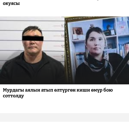
окуясы
Мурдагы аялын атып өлтүргөн киши өмүр бою
соттолду