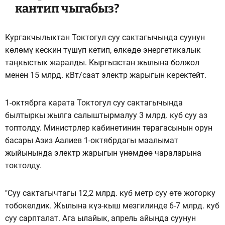
кантип чыгабыз?
Кургакчылыктан Токтогул суу сактагычында суунун
көлөмү кескин түшүп кетип, өлкөдө энергетикалык
таңкыстык жаралды. Кыргызстан жылына болжол
менен 15 млрд. кВт/саат электр жарыгын керектейт.
1-октябрга карата Токтогул суу сактагычында
былтыркы жылга салыштырмалуу 3 млрд. куб суу аз
топтолду. Министрлер кабинетинин төрагасынын орун
басары Азиз Аалиев 1-октябрдагы маалымат
жыйынында электр жарыгын үнөмдөө чараларына
токтолду.
"Суу сактагычтагы 12,2 млрд. куб метр суу өтө жогорку
тобокелдик. Жылына күз-кыш мезгилинде 6-7 млрд. куб
суу сарпталат. Ага ылайык, апрель айында суунун