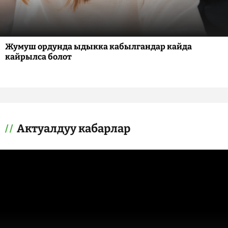
Жумуш ордунда ыдыкка кабылгандар кайда
кайрылса болот
Актуалдуу кабарлар