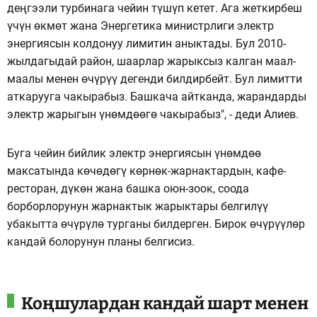
деңгээли турбинага чейин түшүп кетет. Ага жеткирбеш
үчүн өкмөт жана Энергетика министрлиги электр
энергиясын колдонуу лимитин аныктады. Бул 2010-
жылдагыдай район, шаарлар жарыксыз калган маал-
маалы менен өчүрүү дегенди билдирбейт. Бул лимитти
аткарууга чакырабыз. Башкача айтканда, жарандарды
электр жарыгын үнөмдөөгө чакырабыз", - деди Алиев.
Буга чейин бийлик электр энергиясын үнөмдөө
максатында көчөдөгү көрнөк-жарнактардын, кафе-
ресторан, дүкөн жана башка оюн-зоок, соода
борборлорунун жарнактык жарыктары белгилүү
убакытта өчүрүлө турганы билдерген. Бирок өчүрүүлөр
кандай болорунун планы белгисиз.
Коңшулардан кандай шарт менен