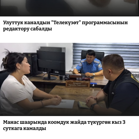
Улуттук каналдын "Телекүзөт" программасынын
редактору сабалды
Манас шаарында коомдук жайда түкүргөн кыз 3
суткага камалды