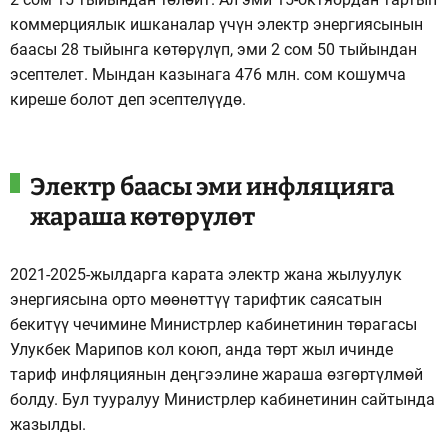
коммерциялык ишканалар үчүн электр энергиясынын
баасы 28 тыйынга көтөрүлүп, эми 2 сом 50 тыйындан
эсептелет. Мындан казынага 476 млн. сом кошумча
киреше болот деп эсептелүүдө.
Электр баасы эми инфляцияга
жараша көтөрүлөт
2021-2025-жылдарга карата электр жана жылуулук
энергиясына орто мөөнөттүү тарифтик саясатын
бекитүү чечимине Министрлер кабинетинин төрагасы
Улукбек Марипов кол коюп, анда төрт жыл ичинде
тариф инфляциянын деңгээлине жараша өзгөртүлмөй
болду. Бул тууралуу Министрлер кабинетинин сайтында
жазылды.