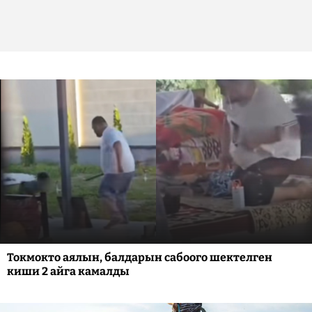
Токмокто аялын, балдарын сабоого шектелген
киши 2 айга камалды