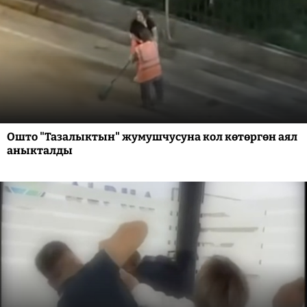
Ошто "Тазалыктын" жумушчусуна кол көтөргөн аял
аныкталды