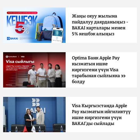
Жаңы окуу жылына
пайдалуу даярданыңыз -
BAKAI карталары менен
5% кешбэк алыңыз
Optima Банк Apple Pay
кызматын ишке
киргизгени үчүн Visa
тарабынан сыйлыкка ээ
болду
Visa Кыргызстанда Apple
Pay кызматын ийгиликтүү
ишке киргизгени үчүн
BAKAI'ды сыйлады