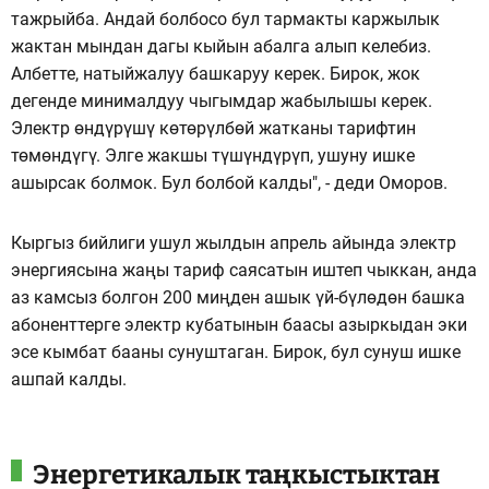
тажрыйба. Андай болбосо бул тармакты каржылык
жактан мындан дагы кыйын абалга алып келебиз.
Албетте, натыйжалуу башкаруу керек. Бирок, жок
дегенде минималдуу чыгымдар жабылышы керек.
Электр өндүрүшү көтөрүлбөй жатканы тарифтин
төмөндүгү. Элге жакшы түшүндүрүп, ушуну ишке
ашырсак болмок. Бул болбой калды", - деди Оморов.
Кыргыз бийлиги ушул жылдын апрель айында электр
энергиясына жаңы тариф саясатын иштеп чыккан, анда
аз камсыз болгон 200 миңден ашык үй-бүлөдөн башка
абоненттерге электр кубатынын баасы азыркыдан эки
эсе кымбат бааны сунуштаган. Бирок, бул сунуш ишке
ашпай калды.
Энергетикалык таңкыстыктан