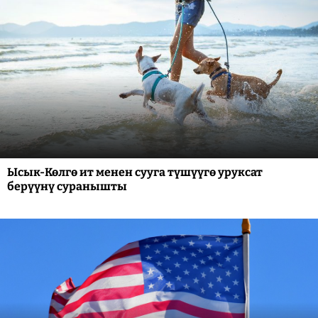
Ысык-Көлгө ит менен сууга түшүүгө уруксат
берүүнү суранышты