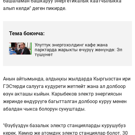
башаламан башкаруу энергетикалык каатчылыкка
алып келди" деген пикирде.
Тема боюнча:
Улуттук энергохолдинг кафе жана
парктарда жарыкты өчүрүү жөнүндө: Эл
түшүнөт
Анын айтымында, алдыңкы жылдарда Кыргызстан ири
ГЭСтерди салууга кудурети жетпейт жана ал долбоор
өзүн акташы кыйын. Карыбеков электр энергиясын
жеринде өндүрүүгө багытталган долбоор куруу менен
абалдан чыкса болорун сунуштады.
"Өзүбүздүн базалык электр станцияларды курушубуз
керек. Көмүр же атомдук электр станциялар болот. 30