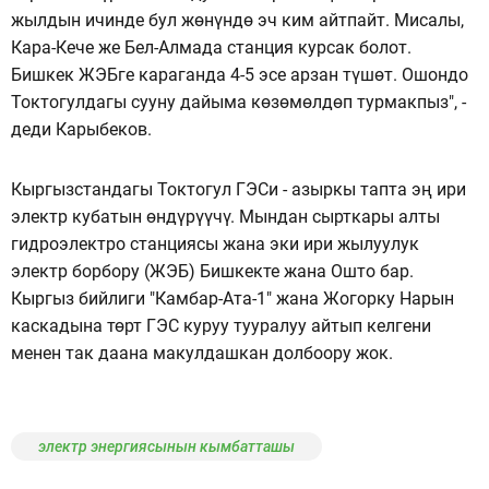
жылдын ичинде бул жөнүндө эч ким айтпайт. Мисалы,
Кара-Кече же Бел-Алмада станция курсак болот.
Бишкек ЖЭБге караганда 4-5 эсе арзан түшөт. Ошондо
Токтогулдагы сууну дайыма көзөмөлдөп турмакпыз", -
деди Карыбеков.
Кыргызстандагы Токтогул ГЭСи - азыркы тапта эң ири
электр кубатын өндүрүүчү. Мындан сырткары алты
гидроэлектро станциясы жана эки ири жылуулук
электр борбору (ЖЭБ) Бишкекте жана Ошто бар.
Кыргыз бийлиги "Камбар-Ата-1" жана Жогорку Нарын
каскадына төрт ГЭС куруу тууралуу айтып келгени
менен так даана макулдашкан долбоору жок.
электр энергиясынын кымбатташы