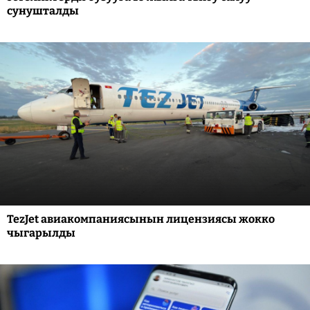
сунушталды
TezJet авиакомпаниясынын лицензиясы жокко
чыгарылды