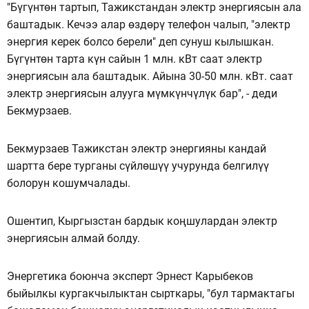
"Бүгүнтөн тартып, Тажикстандан электр энергиясын ала
баштадык. Кечээ алар өздөрү телефон чалып, "электр
энергия керек болсо берели" деп сунуш кылышкан.
Бүгүнтөн тарта күн сайын 1 млн. кВт саат электр
энергиясын ала баштадык. Айына 30-50 млн. кВт. саат
электр энергиясын алууга мүмкүнчүлүк бар", - деди
Бекмурзаев.
Бекмурзаев Тажикстан электр энергияны кандай
шартта бере турганы сүйлөшүү учурунда белгилүү
болорун кошумчалады.
Ошентип, Кыргызстан бардык коңшулардан электр
энергиясын алмай болду.
Энергетика боюнча эксперт Эрнест Карыбеков
быйылкы кургакчылыктан сырткары, "бул тармактагы