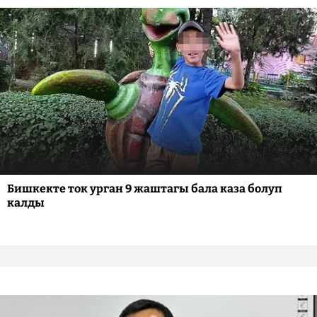
Бишкекте ток урган 9 жаштагы бала каза болуп
калды