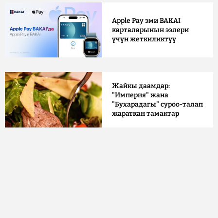
Apple Pay эми BAKAI
карталарынын ээлери
үчүн жеткиликтүү
Жайкы даамдар:
"Империя" жана
"Бухарадагы" суроо-талап
жараткан тамактар