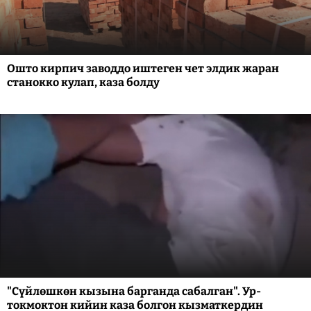
Ошто кирпич заводдо иштеген чет элдик жаран
станокко кулап, каза болду
"Сүйлөшкөн кызына барганда сабалган". Ур-
токмоктон кийин каза болгон кызматкердин