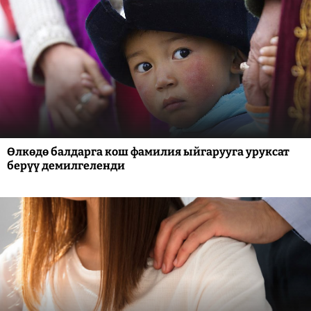
Өлкөдө балдарга кош фамилия ыйгарууга уруксат
берүү демилгеленди