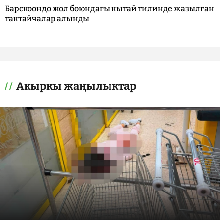
Барскоондо жол боюндагы кытай тилинде жазылган
тактайчалар алынды
Акыркы жаңылыктар