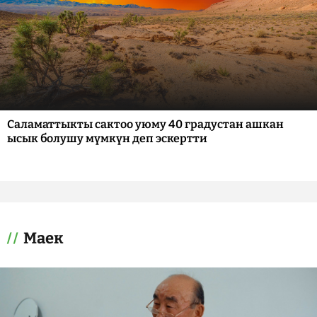
Саламаттыкты сактоо уюму 40 градустан ашкан
ысык болушу мүмкүн деп эскертти
Маек