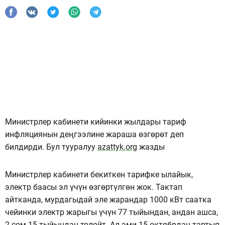
Министрлер кабинети кийинки жылдары тариф
инфляциянын деңгээлине жараша өзгөрөт деп
билдирди. Бул тууралуу
azattyk.org
жазды
Министрлер кабинети бекиткен тарифке ылайык,
электр баасы эл үчүн өзгөртүлгөн жок. Тактап
айтканда, мурдагыдай эле жарандар 1000 кВт саатка
чейинки электр жарыгы үчүн 77 тыйындан, андан ашса,
2 сом 15 тыйындан төлөйт. Ал эми 15-октябрдан тартып