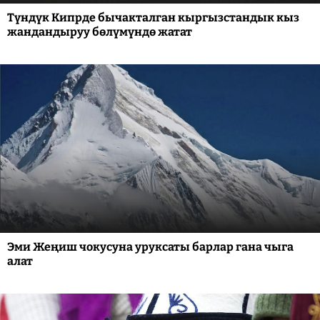
Түндүк Кипрде бычакталган кыргызстандык кыз
жандандыруу бөлүмүндө жатат
Эми Жеңиш чокусуна уруксаты барлар гана чыга
алат