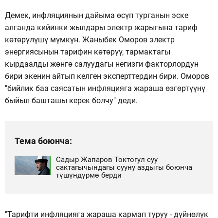
Демек, инфляциянын дайыма өсүп турганын эске
алганда кийинки жылдары электр жарыгына тариф
көтөрүлүшү мүмкүн. Жаныбек Оморов электр
энергиясынын тарифин көтөрүү, тармактагы
кырдаалды жөнгө салуудагы негизги факторлордун
бири экенин айтып келген эксперттердин бири. Оморов
"бийлик баа саясатын инфляцияга жараша өзгөртүүнү
быйыл башташы керек болчу" деди.
Тема боюнча:
Садыр Жапаров Токтогул суу
сактагычындагы сууну аздыгы боюнча
түшүндүрмө берди
"Тарифти инфляцияга жараша кармап туруу - дүйнөлүк