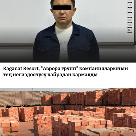
Kaganat Resort, "Аврора групп" компанияларынын
тең негиздөөчүсү кайрадан кармалды