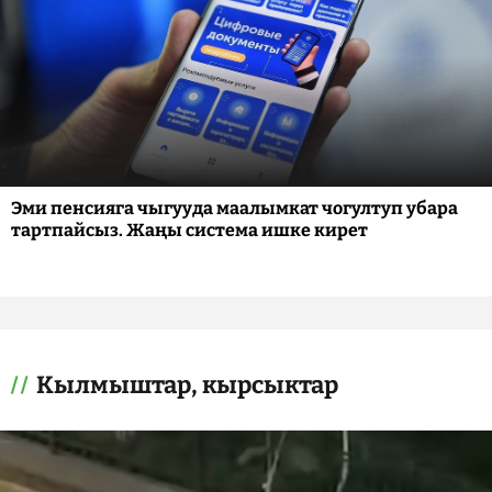
Эми пенсияга чыгууда маалымкат чогултуп убара
тартпайсыз. Жаңы система ишке кирет
Кылмыштар, кырсыктар