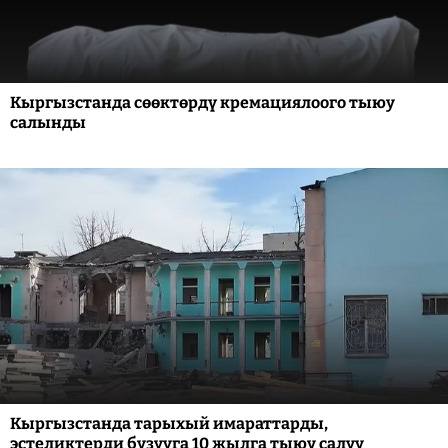
Кыргызстанда сөөктөрдү кремациялоого тыюу
салынды
Кыргызстанда тарыхый имараттарды,
эстеликтерди бузууга 10 жылга тыюу салуу