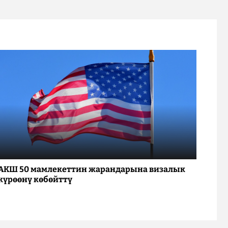
АКШ 50 мамлекеттин жарандарына визалык
күрөөнү көбөйттү