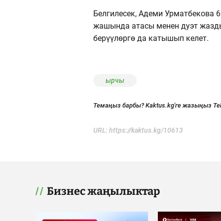
Белгилесек, Адеми Урматбекова 6
жашында атасы менен дуэт жазды
берүүлөргө да катышып келет.
ырчы
Темаңыз барбы? Kaktus.kg'ге жазыңыз Te
URL:
https://kaktus.kg/10613
Бизнес жаңылыктар