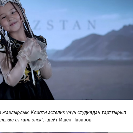
 жаздырдык. Клипти эстелик үчүн студиядан тарттырып
ыкка аттана элек", -
дейт Ишен Назаров.