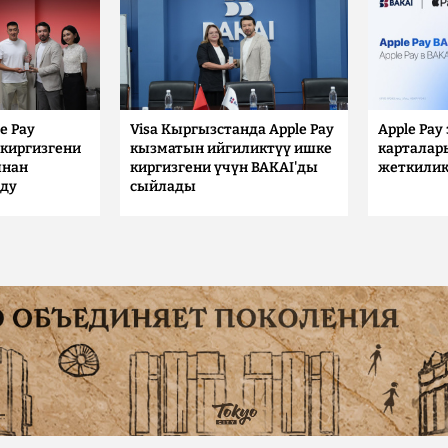
e Pay
Visa Кыргызстанда Apple Pay
Apple Pay
киргизгени
кызматын ийгиликтүү ишке
карталар
ынан
киргизгени үчүн BAKAI'ды
жеткилик
лду
сыйлады