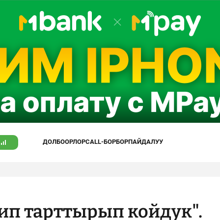
ДОЛБООРЛОР
CALL-БОРБОР
ПАЙДАЛУУ
ип тарттырып койдук".