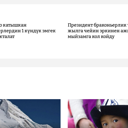
о катышкан
Президент браконьерлик 
рлердин 1 күндүк эмгек
жылга чейин эркинен аж
кталат
мыйзамга кол койду