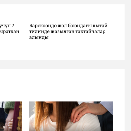
үчүн 7
Барскоондо жол боюндагы кытай
ыраткан
тилинде жазылган тактайчалар
алынды