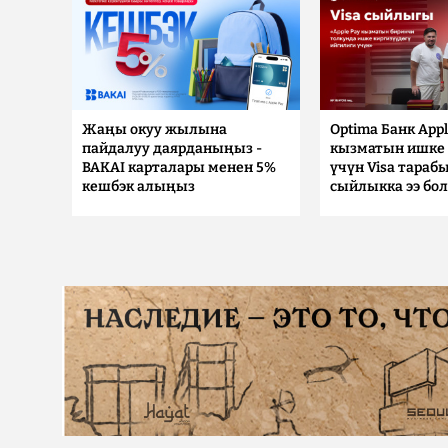
Жаңы окуу жылына
Optima Банк Appl
пайдалуу даярданыңыз -
кызматын ишке 
BAKAI карталары менен 5%
үчүн Visa тараб
кешбэк алыңыз
сыйлыкка ээ бо