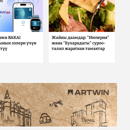
 эми BAKAI
Жайкы даамдар: "Империя"
ынын ээлери үчүн
жана "Бухарадагы" суроо-
түү
талап жараткан тамактар