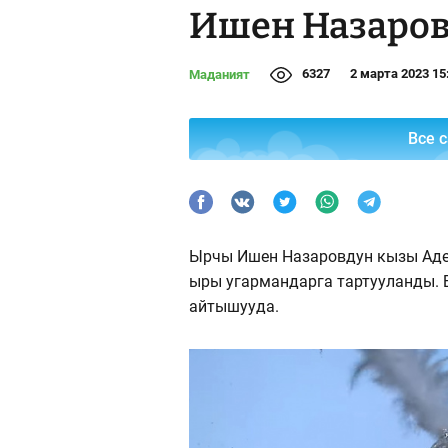
Ишен Назаро
6327
2 марта 2023 15
Маданият
Все 
Ырчы Ишен Назаровдун кызы Аде
ыры угармандарга тартууланды. 
айтышууда.