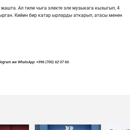
 жашта. Ал тили чыга электе эле музыкага кызыгып, 4
рган. Кийин бир катар ырларды аткарып, атасы менен
legram же WhatsApp:
+996 (700) 62 07 60.