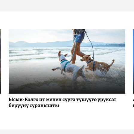
Ысык-Көлгө ит менен сууга түшүүгө уруксат
берүүнү суранышты