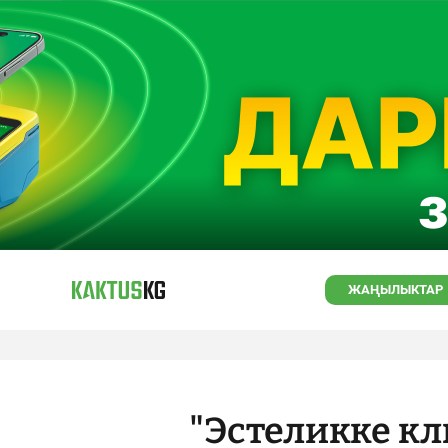
ЖАҢЫЛЫКТАР
"Эстеликке кл