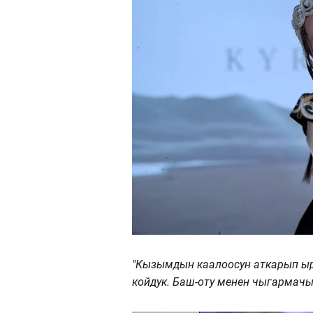
"Кызымдын каалоосун аткарып ыр
койдук. Баш-оту менен чыгармачыл