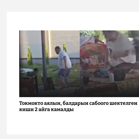
Токмокто аялын, балдарын сабоого шектелген
киши 2 айга камалды