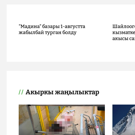
"Мадина" базары 1-августта
Шайлоог
жабылбай турган болду
кызматке
акысы са
Акыркы жаңылыктар