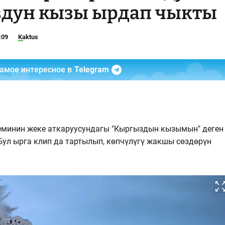
вдун кызы ырдап чыкты
:09
Kaktus
самое интересное в
Telegram
минин жеке аткаруусундагы "Кыргыздын кызымын" деген
Бул ырга клип да тартылып, көпчүлүгү жакшы сөздөрүн