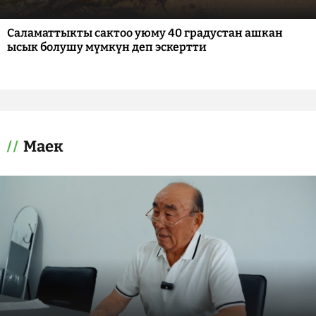
Саламаттыкты сактоо уюму 40 градустан ашкан
ысык болушу мүмкүн деп эскертти
Маек