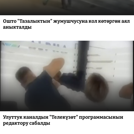
Ошто "Тазалыктын" жумушчусуна кол көтөргөн аял
аныкталды
Улуттук каналдын "Телекүзөт" программасынын
редактору сабалды