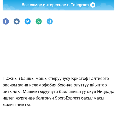
Все самое интересное в
Telegram
ПСЖнын башкы машыктыруучусу Кристоф Галтиерге
расизм жана исламофобия боюнча олуттуу айыптар
айтылды. Машыктыруучуга байланыштуу окуя Ниццада
иштеп жүргөндө болгонун
Sport-Express
басылмасы
жазып чыкты.