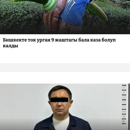
Бишкекте ток урган 9 жаштагы бала каза болуп
калды