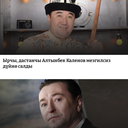
Ырчы, дастанчы Алтынбек Каленов мезгилсиз
дүйнө салды