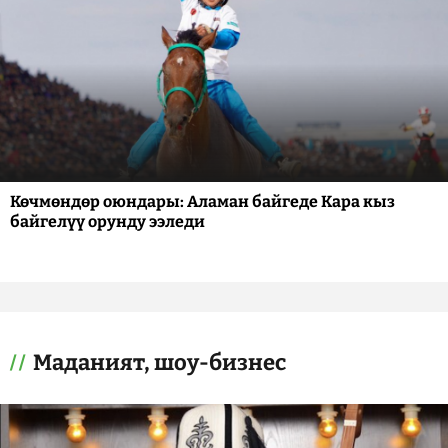
Көчмөндөр оюндары: Аламан байгеде Кара кыз
байгелүү орунду ээледи
Маданият, шоу-бизнес