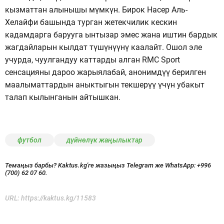
кызматтан алынышы мүмкүн. Бирок Насер Аль-
Хелайфи башында турган жетекчилик кескин
кадамдарга барууга ынтызар эмес жана иштин бардык
жагдайларын кылдат түшүнүүнү каалайт. Ошол эле
учурда, чуулгандуу каттарды алган RMC Sport
сенсацияны дароо жарыялабай, анонимдүү берилген
маалыматтардын аныктыгын текшерүү үчүн убакыт
талап кылынганын айтышкан.
футбол
дүйнөлүк жаңылыктар
Темаңыз барбы? Kaktus.kg'ге жазыңыз Telegram же WhatsApp:
+996
(700) 62 07 60.
URL:
https://kaktus.kg/11583