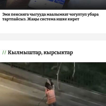
Эми пенсияга чыгууда маалымкат чогултуп убара
тартпайсыз. Жаңы система ишке кирет
Кылмыштар, кырсыктар