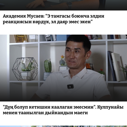
Академик Мусаев: "Э тамгасы боюнча элдин
реакциясын көрдүк, эл даяр эмес экен"
"Дүң болуп кетишин каалаган эмесмин". Кулпунайы
менен таанылган дыйкандын маеги