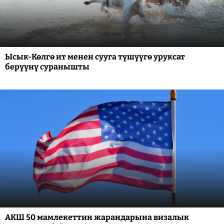
Ысык-Көлгө ит менен сууга түшүүгө уруксат
берүүнү суранышты
АКШ 50 мамлекеттин жарандарына визалык