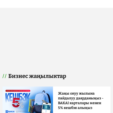
Бизнес жаңылыктар
Жаңы окуу жылына
пайдалуу даярданыңыз -
BAKAI карталары менен
5% кешбэк алыңыз