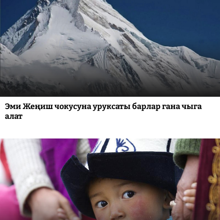
Эми Жеңиш чокусуна уруксаты барлар гана чыга
алат