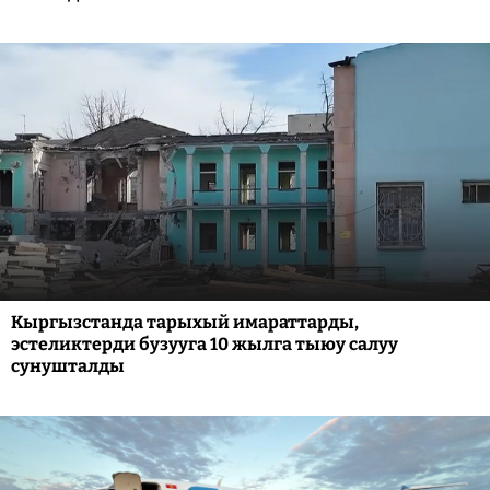
Кыргызстанда тарыхый имараттарды,
эстеликтерди бузууга 10 жылга тыюу салуу
сунушталды