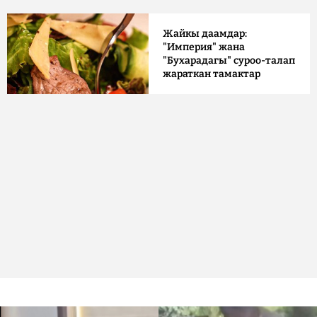
Жайкы даамдар:
"Империя" жана
"Бухарадагы" суроо-талап
жараткан тамактар