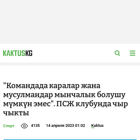
"Командада каралар жана
мусулмандар мынчалык болушу
мүмкүн эмес". ПСЖ клубунда чыр
чыкты
4135
14 апреля 2023 01:02
Kaktus
Спорт