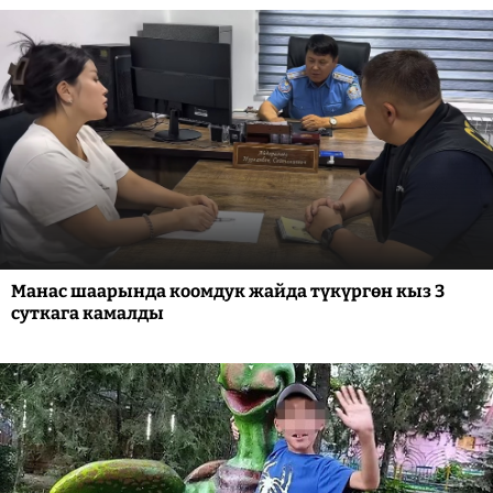
Манас шаарында коомдук жайда түкүргөн кыз 3
суткага камалды