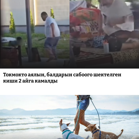
Токмокто аялын, балдарын сабоого шектелген
киши 2 айга камалды