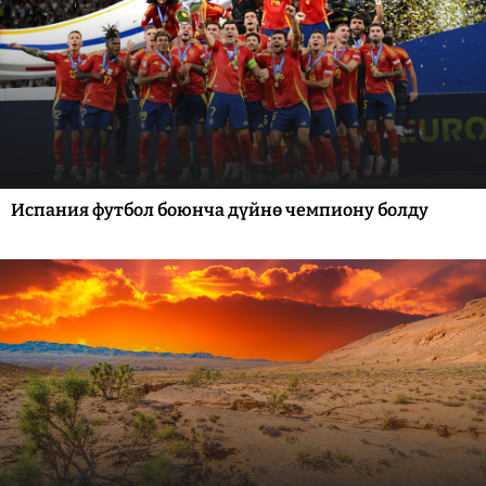
Испания футбол боюнча дүйнө чемпиону болду