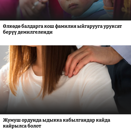
Өлкөдө балдарга кош фамилия ыйгарууга уруксат
берүү демилгеленди
Жумуш ордунда ыдыкка кабылгандар кайда
кайрылса болот