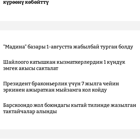
күрөөнү көбөйттү
"Мадина" базары 1-августта жабылбай турган болду
Шайлоого катышкан кызматкерлердин 1 күндүк
эмгек акысы сакталат
Президент браконьерлик үчүн 7 жылга чейин
эркинен ажыраткан мыйзамга кол койду
Барскоондо жол боюндагы кытай тилинде жазылган
тактайчалар алынды