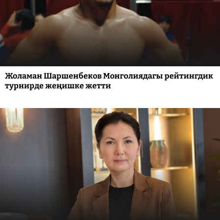
Жоламан Шаршенбеков Монголиядагы рейтингдик
турнирде жеңишке жетти