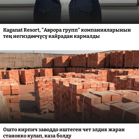
Kaganat Resort, "Аврора групп" компанияларынын
тең негиздөөчүсү кайрадан кармалды
Ошто кирпич заводдо иштеген чет элдик жаран
станокко кулап, каза болду