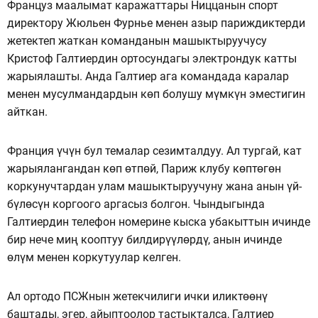
Француз маалымат каражаттары Ниццанын спорт
директору Жюльен Фурнье менен азыр париждиктерди
жетектеп жаткан команданын машыктыруучусу
Кристоф Галтиердин ортосундагы электрондук катты
жарыялашты. Анда Галтиер ага командада каралар
менен мусулмандардын көп болушу мүмкүн эместигин
айткан.
Франция үчүн бул темалар сезимталдуу. Ал тургай, кат
жарыялангандан көп өтпөй, Париж клубу көптөгөн
коркунучтардан улам машыктыруучуну жана анын үй-
бүлөсүн коргоого аргасыз болгон. Чындыгында
Галтиердин телефон номерине кыска убакыттын ичинде
бир нече миң кооптуу билдирүүлөрдү, анын ичинде
өлүм менен коркутуулар келген.
Ал ортодо ПСЖнын жетекчилиги ички иликтөөнү
баштады, эгер, айыптоолор тастыкталса, Галтиер