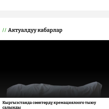
Актуалдуу кабарлар
Кыргызстанда сөөктөрдү кремациялоого тыюу
салынды