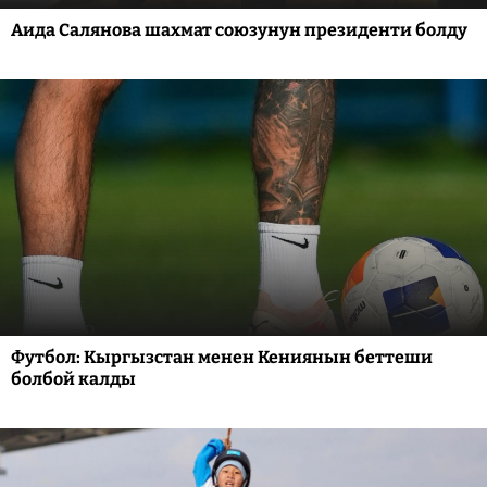
Аида Салянова шахмат союзунун президенти болду
Футбол: Кыргызстан менен Кениянын беттеши
болбой калды