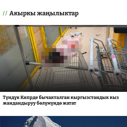
Акыркы жаңылыктар
Түндүк Кипрде бычакталган кыргызстандык кыз
жандандыруу бөлүмүндө жатат