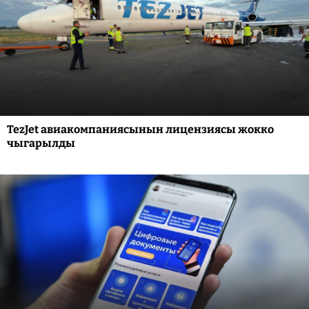
TezJet авиакомпаниясынын лицензиясы жокко
чыгарылды