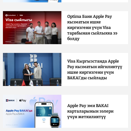
Optima Банк Apple Pay
кызматын ишке
киргизгени үчүн Visa
тарабынан сыйлыкка ээ
болду
Visa Кыргызстанда Apple
Pay кызматын ийгиликтүү
ишке киргизгени үчүн
BAKAI'ды сыйлады
Apple Pay эми BAKAI
карталарынын ээлери
үчүн жеткиликтүү