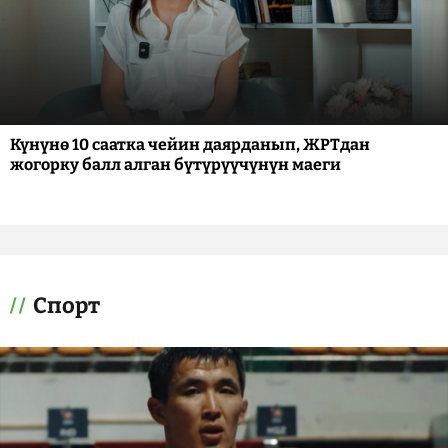
Күнүнө 10 саатка чейин даярданып, ЖРТдан
жогорку балл алган бүтүрүүчүнүн маеги
Спорт