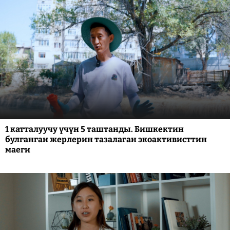
1 катталуучу үчүн 5 таштанды. Бишкектин
булганган жерлерин тазалаган экоактивисттин
маеги