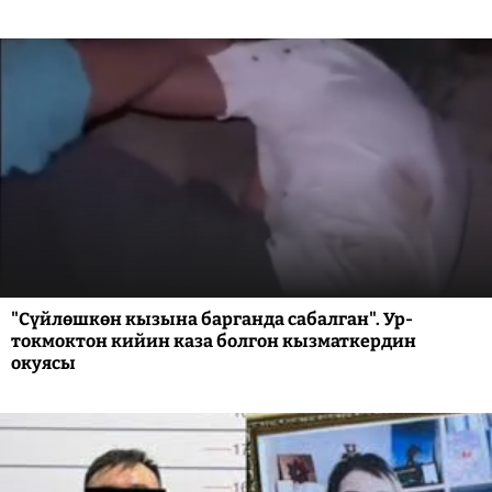
"Сүйлөшкөн кызына барганда сабалган". Ур-
токмоктон кийин каза болгон кызматкердин
окуясы