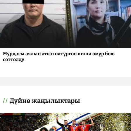
Мурдагы аялын атып өлтүргөн киши өмүр бою
соттолду
Дүйнө жаңылыктары