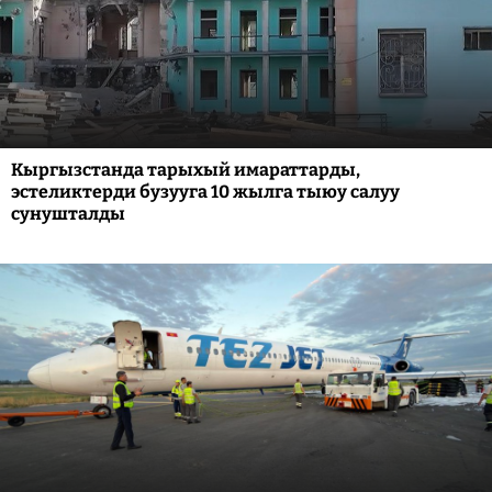
Кыргызстанда тарыхый имараттарды,
эстеликтерди бузууга 10 жылга тыюу салуу
сунушталды