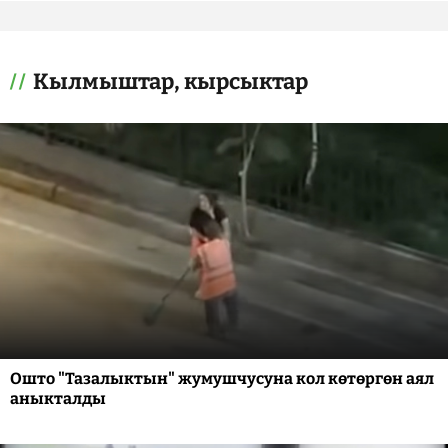
Кылмыштар, кырсыктар
Ошто "Тазалыктын" жумушчусуна кол көтөргөн аял
аныкталды