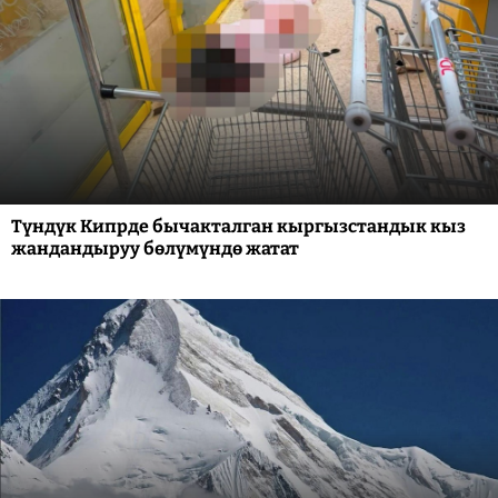
Түндүк Кипрде бычакталган кыргызстандык кыз
жандандыруу бөлүмүндө жатат