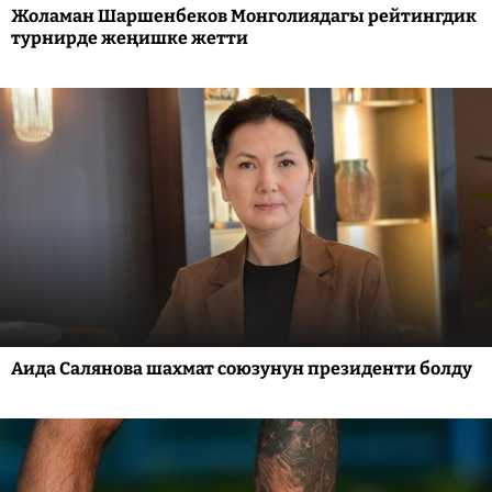
Жоламан Шаршенбеков Монголиядагы рейтингдик
турнирде жеңишке жетти
Аида Салянова шахмат союзунун президенти болду