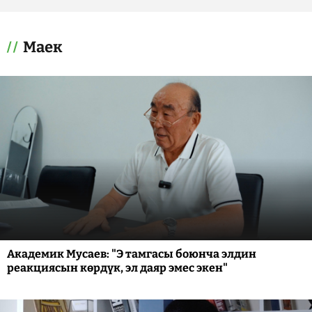
Маек
Академик Мусаев: "Э тамгасы боюнча элдин
реакциясын көрдүк, эл даяр эмес экен"