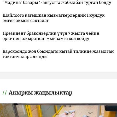
"Мадина" базары 1-августта жабылбай турган болду
Шайлоого катышкан кызматкерлердин 1 күндүк
эмгек акысы сакталат
Президент браконьерлик үчүн 7 жылга чейин
эркинен ажыраткан мыйзамга кол койду
Барскоондо жол боюндагы кытай тилинде жазылган
тактайчалар алынды
Акыркы жаңылыктар