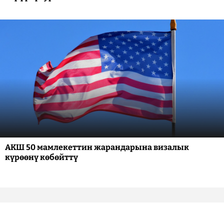
АКШ 50 мамлекеттин жарандарына визалык
күрөөнү көбөйттү