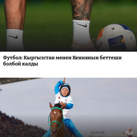
Футбол: Кыргызстан менен Кениянын беттеши
болбой калды