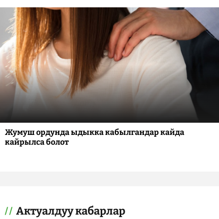
Жумуш ордунда ыдыкка кабылгандар кайда
кайрылса болот
Актуалдуу кабарлар