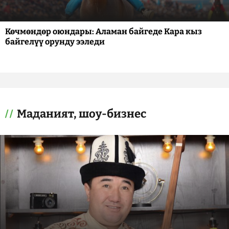
Көчмөндөр оюндары: Аламан байгеде Кара кыз
байгелүү орунду ээледи
Маданият, шоу-бизнес