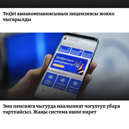
TezJet авиакомпаниясынын лицензиясы жокко
чыгарылды
Эми пенсияга чыгууда маалымкат чогултуп убара
тартпайсыз. Жаңы система ишке кирет