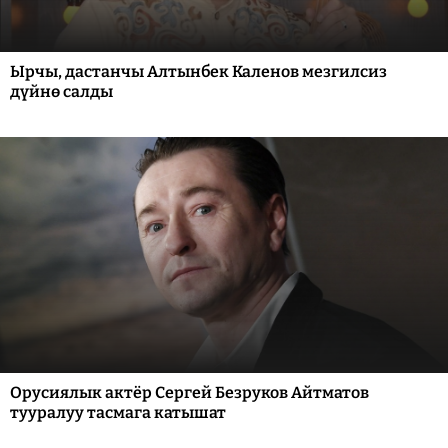
Ырчы, дастанчы Алтынбек Каленов мезгилсиз
дүйнө салды
Орусиялык актёр Сергей Безруков Айтматов
тууралуу тасмага катышат