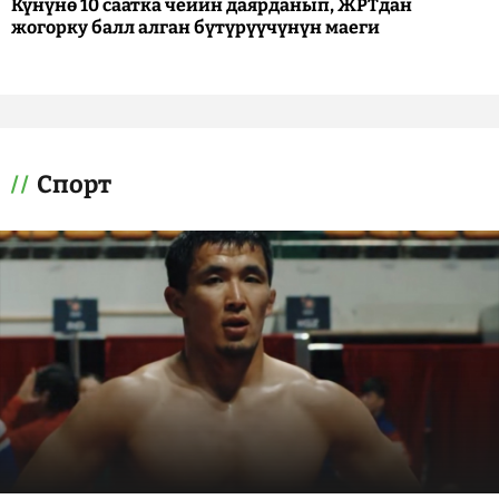
Күнүнө 10 саатка чейин даярданып, ЖРТдан
жогорку балл алган бүтүрүүчүнүн маеги
Спорт