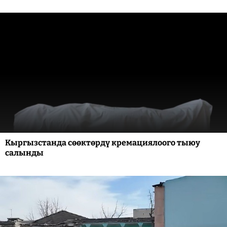
Кыргызстанда сөөктөрдү кремациялоого тыюу
салынды