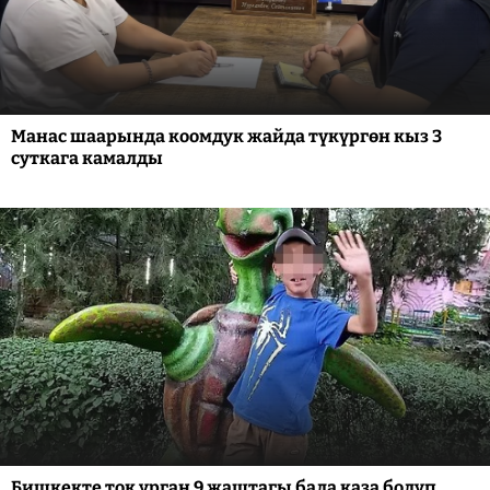
Манас шаарында коомдук жайда түкүргөн кыз 3
суткага камалды
Бишкекте ток урган 9 жаштагы бала каза болуп