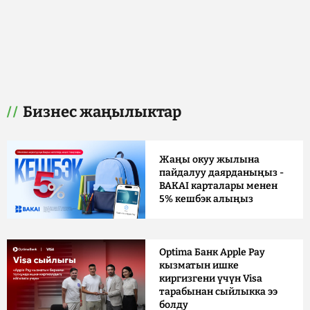
Бизнес жаңылыктар
Жаңы окуу жылына
пайдалуу даярданыңыз -
BAKAI карталары менен
5% кешбэк алыңыз
Optima Банк Apple Pay
кызматын ишке
киргизгени үчүн Visa
тарабынан сыйлыкка ээ
болду