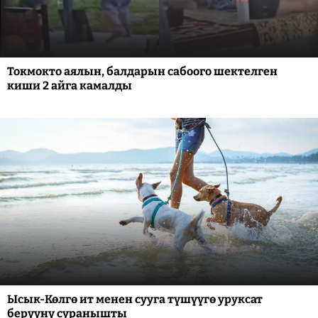
Токмокто аялын, балдарын сабоого шектелген
киши 2 айга камалды
Ысык-Көлгө ит менен сууга түшүүгө уруксат
берүүнү суранышты