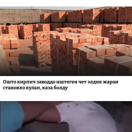
Ошто кирпич заводдо иштеген чет элдик жаран
станокко кулап, каза болду