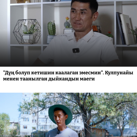
"Дүң болуп кетишин каалаган эмесмин". Кулпунайы
менен таанылган дыйкандын маеги