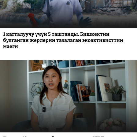
1 катталуучу үчүн 5 таштанды. Бишкектин
булганган жерлерин тазалаган экоактивисттин
маеги