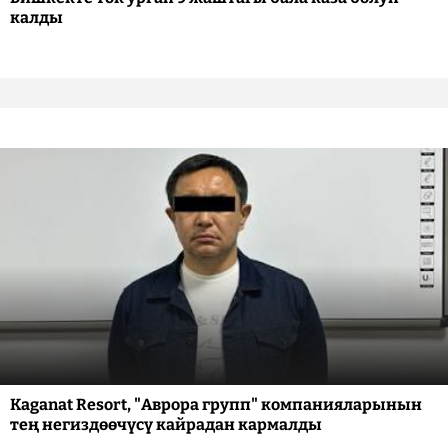
калды
Kaganat Resort, "Аврора групп" компанияларынын
тең негиздөөчүсү кайрадан кармалды