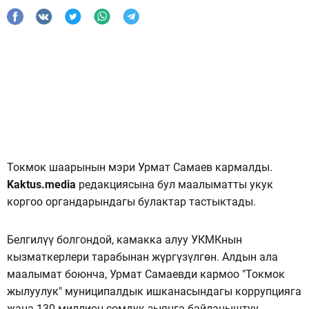
Токмок шаарынын мэри Урмат Самаев кармалды.
Kaktus.media
редакциясына бул маалыматты укук
коргоо органдарындагы булактар ​​тастыктады.
Белгилүү болгондой, камакка алуу УКМКнын
кызматкерлери тарабынан жүргүзүлгөн. Алдын ала
маалымат боюнча, Урмат Самаевди кармоо "Токмок
жылуулук" муниципалдык ишканасындагы коррупцияга
жана 130 миллион сомдук зыянга байланыштуу.