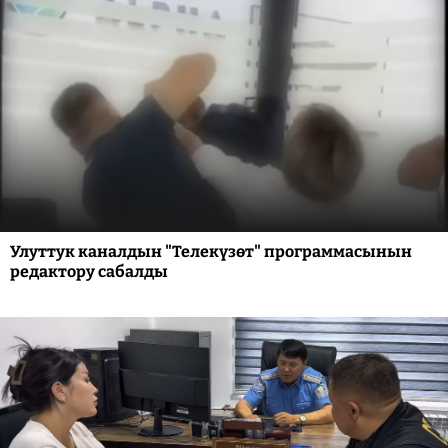
Улуттук каналдын "Телекүзөт" программасынын
редактору сабалды