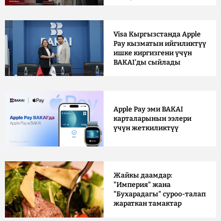
Visa Кыргызстанда Apple
Pay кызматын ийгиликтүү
ишке киргизгени үчүн
BAKAI'ды сыйлады
Apple Pay эми BAKAI
карталарынын ээлери
үчүн жеткиликтүү
Жайкы даамдар:
"Империя" жана
"Бухарадагы" суроо-талап
жараткан тамактар