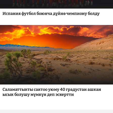
Испания футбол боюнча дүйнө чемпиону болду
Саламаттыкты сактоо уюму 40 градустан ашкан
ысык болушу мүмкүн деп эскертти