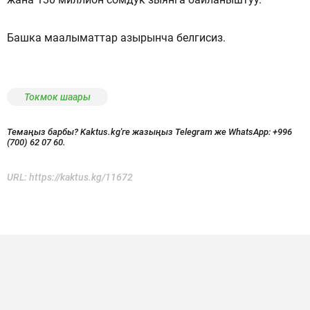
Башка маалыматтар азырынча белгисиз.
Токмок шаары
Темаңыз барбы? Kaktus.kg'ге жазыңыз Telegram же WhatsApp:
+996
(700) 62 07 60.
URL:
https://kaktus.kg/11672