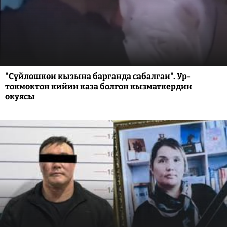
"Сүйлөшкөн кызына барганда сабалган". Ур-
токмоктон кийин каза болгон кызматкердин
окуясы