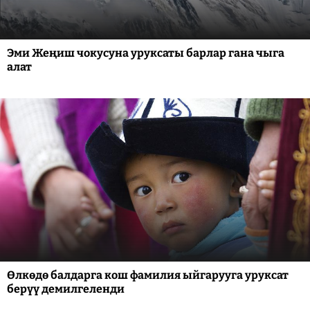
Эми Жеңиш чокусуна уруксаты барлар гана чыга
алат
Өлкөдө балдарга кош фамилия ыйгарууга уруксат
берүү демилгеленди