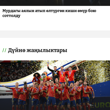
Мурдагы аялын атып өлтүргөн киши өмүр бою
соттолду
Дүйнө жаңылыктары