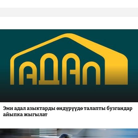
Эми адал азыктарды өндүрүүдө талапты бузгандар
айыпка жыгылат