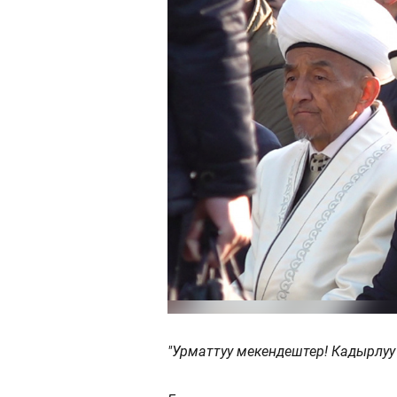
"Урматтуу мекендештер! Кадырлуу