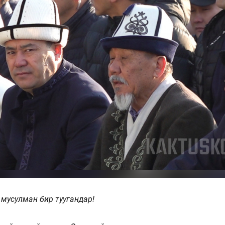
 мусулман бир туугандар!