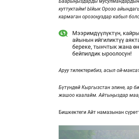
Баарыңыздарды мусулмандардын 
куттуктайм! Ыйык Орозо айындаг
кармаган орозоңуздар кабыл болс
Мээримдүүлүктүн, кайры
айынын ийгиликтүү аяк
береке, тынчтык жана өн
бейпилдик ыроолосун!
Аруу тилектерибиз, асыл ой-макс
Бүтүндөй Кыргызстан элине, ар би
жашоо каалайм. Айтыңыздар мааре
Бишкектеги Айт намазынан сүрөт