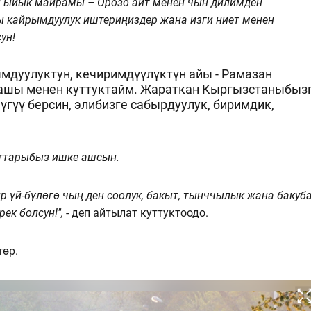
ыйык майрамы – Орозо айт менен чын дилимден
ы кайрымдуулук иштериңиздер жана изги ниет менен
ун!
мдуулуктун, кечиримдүүлүктүн айы - Рамазан
ташы менен куттуктайм. Жараткан Кыргызстаныбыз
үгүү берсин, элибизге сабырдуулук, биримдик,
аттарыбыз ишке ашсын.
р үй-бүлөгө чың ден соолук, бакыт, тынччылык жана бакуб
к болсун!",
- деп айтылат куттуктоодо.
төр.