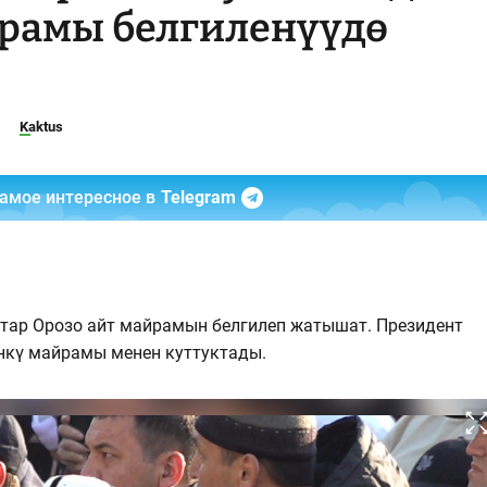
йрамы белгиленүүдө
Kaktus
самое интересное в
Telegram
ктар Орозо айт майрамын белгилеп жатышат. Президент
нкү майрамы менен куттуктады.