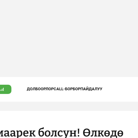
ДОЛБООРЛОР
CALL-БОРБОР
ПАЙДАЛУУ
аарек болсун! Өлкөдө