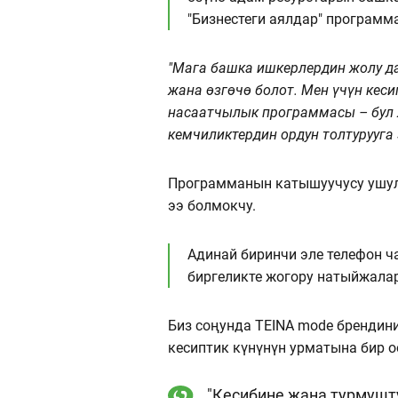
"Бизнестеги аялдар" программ
"Мага башка ишкерлердин жолу да
жана өзгөчө болот. Мен үчүн кеси
насаатчылык программасы – бул
кемчиликтердин ордун толтурууга
Программанын катышуучусу ушул
ээ болмокчу.
Адинай биринчи эле телефон ч
биргеликте жогору натыйжалар
Биз соңунда TEINA mode брендин
кесиптик күнүнүн урматына бир о
"Кесибине жана турмушт