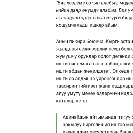
"Биз кездеме сатып алабыз, модел
кийин даяр өнүмдү алабыз. Биз үч
атаандаштардан озуп өтүүгө бизд
кошумчалады ишкер айым.
Анын пикири боюнча, Кыргызста
жылдары сезилээрлик өсүш болго
жумушчу орундар болот дегенди б
ишти системага сала албай, эск
ишти абдан жеңилдетет. Өлкөдө 
ишти өз алдынча үйрөнгөндөр иш
таасирин тийгизет жана кадрлард
алуу үмүтү менен өздөрүнүн кадр
каталар кетет.
Адинайдын айтымында, тигүү
аркылуу биргелишип иштөө мен
өзүнө адам ресурстарын башк