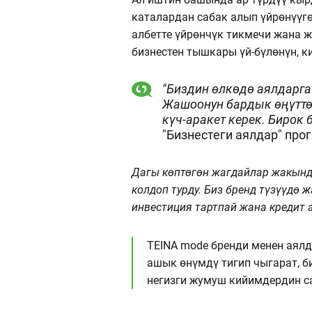
каталардан сабак алып үйрөнүүгө
албетте үйрөнчүк тикмечи жана 
бизнестен тышкары үй-бүлөнүн, к
"Биздин өлкөдө аялдарга
Жашоонун бардык өңүттөр
күч-аракет керек. Бирок б
"Бизнестеги аялдар" пр
Дагы көптөгөн жагдайлар жакынд
колдоп турду. Биз бренд түзүүдө 
инвестиция тартпай жана кредит 
TEINA mode бренди менен аялд
ашык өнүмдү тигип чыгарат, б
негизги жумуш кийимдердин с