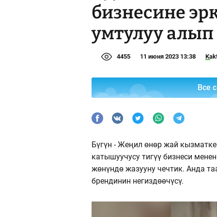
бизнесине эр
умтулуу алып
4455
11 июня 2023 13:38
Kak
Все 
Бүгүн - Жеңил өнөр жай кызматке
катышуучусу тигүү бизнеси менен
жөнүндө жазууну чечтик. Анда т
брендинин негиздөөчүсү.