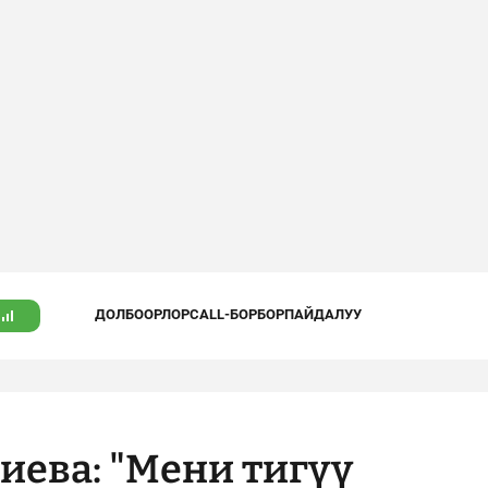
ДОЛБООРЛОР
CALL-БОРБОР
ПАЙДАЛУУ
иева: "Мени тигүү