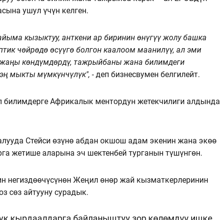
асына ушул үчүн келген.
йыма кызыктуу, анткени ар биринин өнүгүү жолу башка
птик чөйрөдө өсүүгө болгон каалоом маанилүү, ал эми
 жаңы көндүмдөрдү, тажрыйбаны жана билимдеги
 эң мыкты мүмкүнчүлүк", -
деп бизнесвумен белгилейт.
 билимдерге Африкалык ментордун жетекчилиги алдында
алууда Стейси өзүнө абдан окшош адам экенин жана экөө
га жетише аларына эч шектенбей турганын түшүнгөн.
ин негиздөөчүсүнөн Жеңил өнөр жай кызматкерлеринин
оз сөз айтууну сурадык.
ук кырдаалдарга байланыштуу зор көлөмдүү ишке