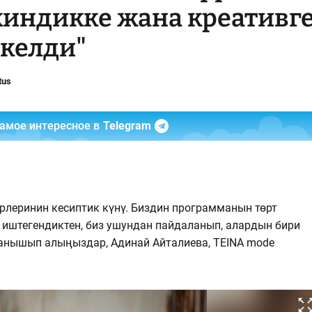
киндикке жана креативг
 келди"
tus
самое интересное в
Telegram
рлеринин кесиптик күнү. Биздин программанын төрт
 иштегендиктен, биз ушундан пайдаланып, алардын бири
аанышып алыңыздар, Адинай Айталиева, TEINA mode