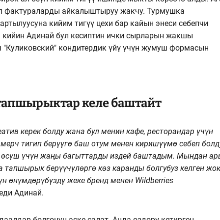
ал фактураларды айкалыштыруу жакчу. Турмушка
артылуусуна кийим тигүү цехи бар кайын энеси себепчи
н кийин Адинай бул кесиптин ички сырларын жакшы
ы "Куликовский" кондитердик үйү үчүн жумуш формасын
тапшырыктар келе баштайт
атив керек болду жана бул менин кафе, ресторандар үчүн
ерч тигип берүүгө баш отум менен киришүүмө себеп болд
н өсүш үчүн жаңы багыттарды издей баштадым. Мындан ар
 тапшырык берүүчүлөргө көз каранды болгубуз келген жок
н өнүмдөрүбүздү жеке бренд менен Wildberries
еди Адинай.
аалдар болгонун эске салат. Анда өздөрү кетирген