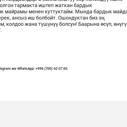
олгон тармакта иштеп жаткан бардык
к майрамы менен куттуктайм. Мында бардык майд
рек, ансыз иш болбойт. Ошондуктан биз эң
, колдоо жана түшүнүү болсун! Баарына өсүп, өнүгү
.
legram же WhatsApp:
+996 (700) 62 07 60.