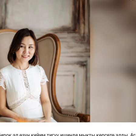
ирок ал өзүн кийим тигүү ишинде мыкты көрсөтө алды. Аг