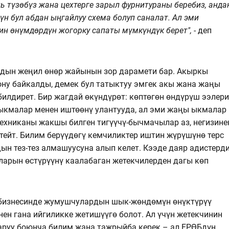
ь түзөбүз жана цехтерге зарыл фурнитураны беребиз, анда
үн бул абдан ыңгайлуу схема болуп саналат. Ал эми
ин өнүмдөрдүн жогорку сапаты мүмкүндүк берет",
- деп
ндын жеңил өнөр жайынын зор дарамети бар. Акыркы
ну байкалды, демек бул татыктуу эмгек акы жана жаңы
илдирет. Бир жагдай өкүндүрөт: көптөгөн өндүрүш ээлери
и ыкмалар менен иштөөнү улантууда, ал эми жаңы ыкмалар
техниканы жакшы билген тигүүчү-бычмачылар аз, негизине
тейт. Билим берүүдөгү кемчиликтер иштин жүрүшүнө терс
ын тез-тез алмашуусуна алып келет. Кээде даяр адистерд
ларын өстүрүүнү каалабаган жетекчилерден дагы көп
 бизнесинде жумушчулардын шык-жөндөмүн өнүктүрүү
ен гана ийгиликке жетишүүгө болот. Ал үчүн жетекчинин
аруу боюнча билим жана тажрыйба керек – ал ЕРӨБдүн