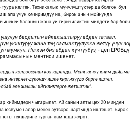
 туура келген. Техникалык мүчүлүштүктөр да болгон, бул
жаш апа үчүн кечиримдүү иш, бирок анын мойнунда
ичинекей баланын жана үй тиричиликтин милдети бар болч
 ушунун бардыгын айкалыштыруу абдан татаал.
үн уюштуруу жана тең салмактуулукка жетүү үчүн зо
ул мүмкүн. Негизи биз абдан күчтүүбүз, -
деп ЕРӨБдү
ограммасынын ментиси ишенет.
ардын колдоосунан көз каранды. Мени кичүү иним дайыма
жана интернет-дүкөндү ишке киргизүүдө бирге иштеп,
албай эле жакшы ийгиликтерге жетиштик".
ар кийимдери чыгарылат. Ай сайын алты цех 20 миңден
изнесвумен алар менен аутсорс шартында иштешет. Бирок
апаты текшериле турган кампада жүрөт.