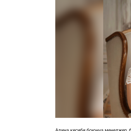
Адина кесиби боюнча менеджер, б