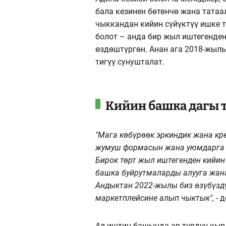
бала кезинен бөтөнчө жана тата
чыккандан кийин сүйүктүү ишке т
болот – анда бир жыл иштегенде
өздөштүргөн. Анан ага 2018-жыл
тигүү сунушталат.
Кийин башка дагы 
"Мага көбүрөөк эркиндик жана кре
жумуш формасын жана уюмдарга м
Бирок төрт жыл иштегенден кийи
башка буйрутмаларды алууга жана
Андыктан 2022-жылы биз өзүбүздү
маркетплейсине алып чыктык", -
д
Ал иштин башында ар түрдүү кырд