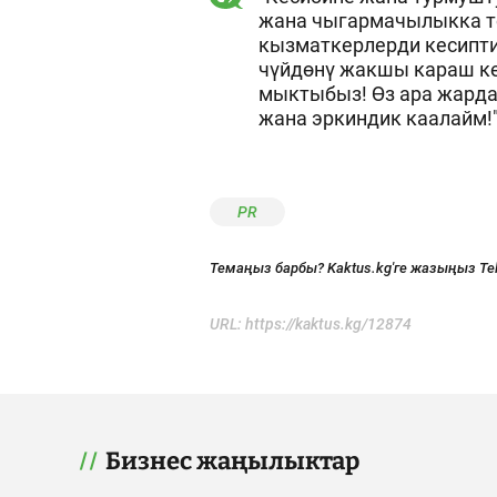
жана чыгармачылыкка т
кызматкерлерди кесипти
чүйдөнү жакшы караш ке
мыктыбыз! Өз ара жардам
жана эркиндик каалайм!"
PR
Темаңыз барбы? Kaktus.kg'ге жазыңыз Te
URL:
https://kaktus.kg/12874
Бизнес жаңылыктар