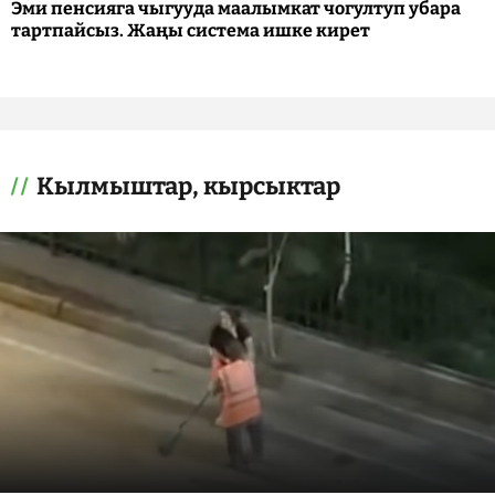
Эми пенсияга чыгууда маалымкат чогултуп убара
тартпайсыз. Жаңы система ишке кирет
Кылмыштар, кырсыктар