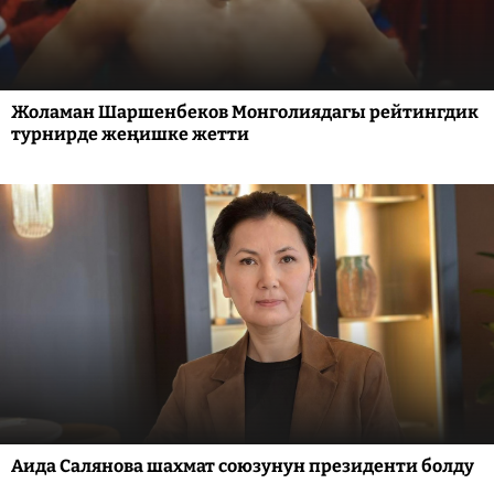
Жоламан Шаршенбеков Монголиядагы рейтингдик
турнирде жеңишке жетти
Аида Салянова шахмат союзунун президенти болду