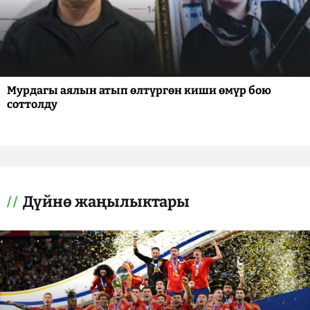
Мурдагы аялын атып өлтүргөн киши өмүр бою
соттолду
Дүйнө жаңылыктары