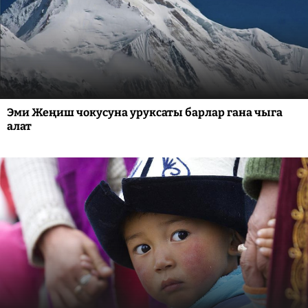
Эми Жеңиш чокусуна уруксаты барлар гана чыга
алат