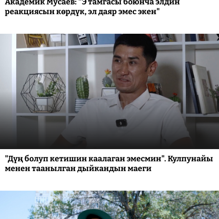
Академик Мусаев: "Э тамгасы боюнча элдин
реакциясын көрдүк, эл даяр эмес экен"
"Дүң болуп кетишин каалаган эмесмин". Кулпунайы
менен таанылган дыйкандын маеги