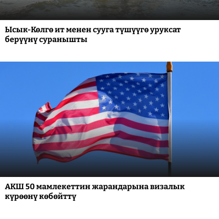
Ысык-Көлгө ит менен сууга түшүүгө уруксат
берүүнү суранышты
АКШ 50 мамлекеттин жарандарына визалык
күрөөнү көбөйттү