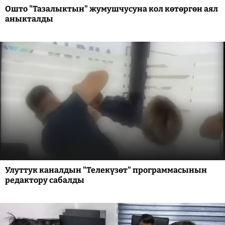
Ошто "Тазалыктын" жумушчусуна кол көтөргөн аял
аныкталды
Улуттук каналдын "Телекүзөт" программасынын
редактору сабалды