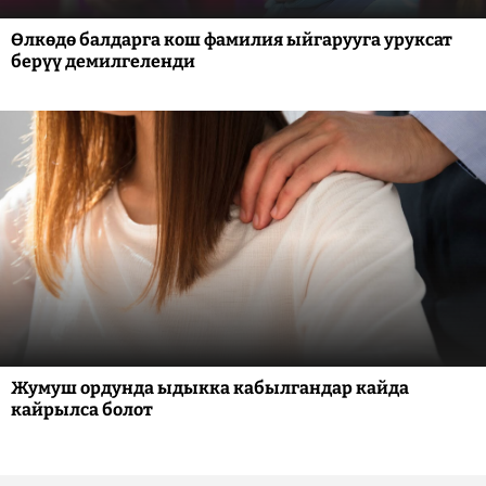
Өлкөдө балдарга кош фамилия ыйгарууга уруксат
берүү демилгеленди
Жумуш ордунда ыдыкка кабылгандар кайда
кайрылса болот