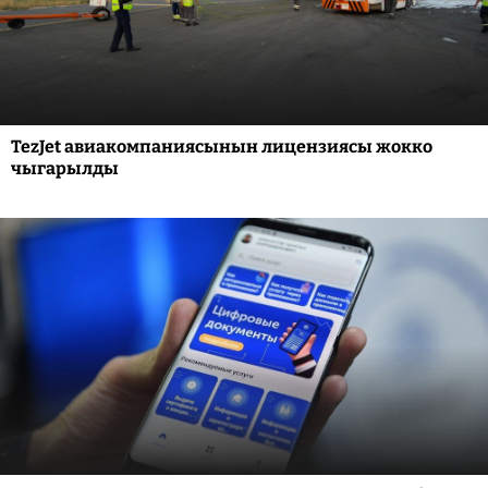
TezJet авиакомпаниясынын лицензиясы жокко
чыгарылды