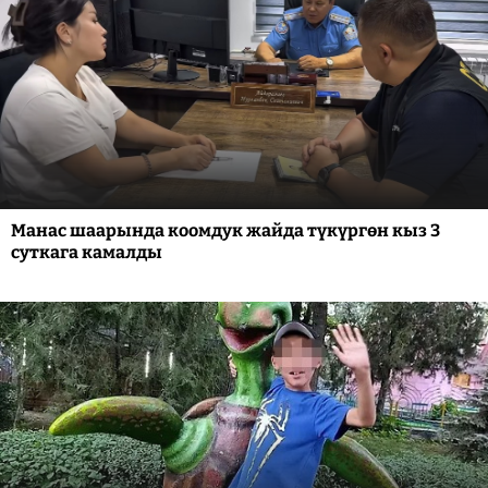
Манас шаарында коомдук жайда түкүргөн кыз 3
суткага камалды