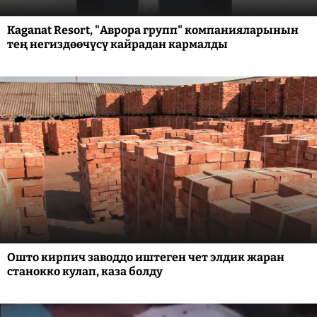
Kaganat Resort, "Аврора групп" компанияларынын
тең негиздөөчүсү кайрадан кармалды
Ошто кирпич заводдо иштеген чет элдик жаран
станокко кулап, каза болду