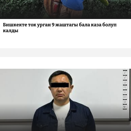
Бишкекте ток урган 9 жаштагы бала каза болуп
калды