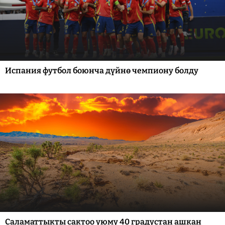
Испания футбол боюнча дүйнө чемпиону болду
Саламаттыкты сактоо уюму 40 градустан ашкан