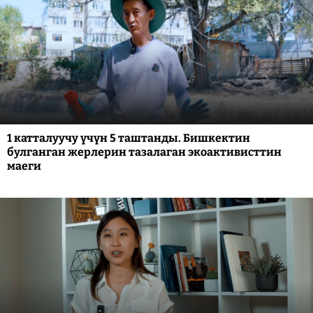
1 катталуучу үчүн 5 таштанды. Бишкектин
булганган жерлерин тазалаган экоактивисттин
маеги