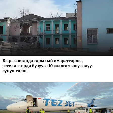
Кыргызстанда тарыхый имараттарды,
эстеликтерди бузууга 10 жылга тыюу салуу
сунушталды