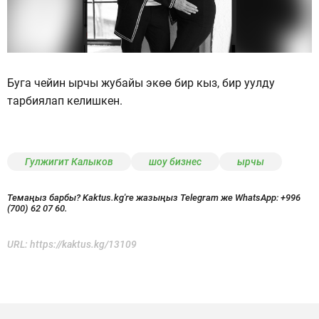
Буга чейин ырчы жубайы экөө бир кыз, бир уулду
тарбиялап келишкен.
Гулжигит Калыков
шоу бизнес
ырчы
Темаңыз барбы? Kaktus.kg'ге жазыңыз Telegram же WhatsApp:
+996
(700) 62 07 60.
URL:
https://kaktus.kg/13109