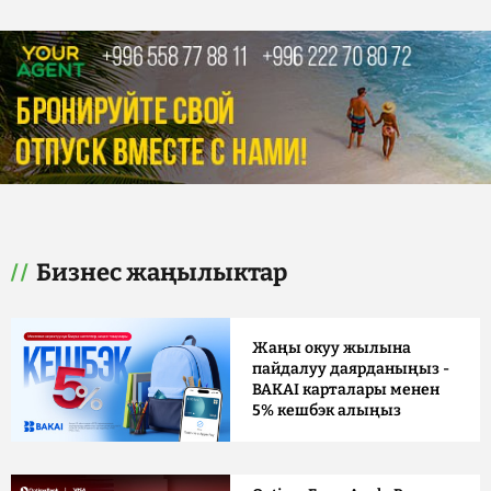
Бизнес жаңылыктар
Жаңы окуу жылына
пайдалуу даярданыңыз -
BAKAI карталары менен
5% кешбэк алыңыз