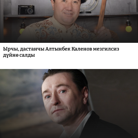
Ырчы, дастанчы Алтынбек Каленов мезгилсиз
дүйнө салды