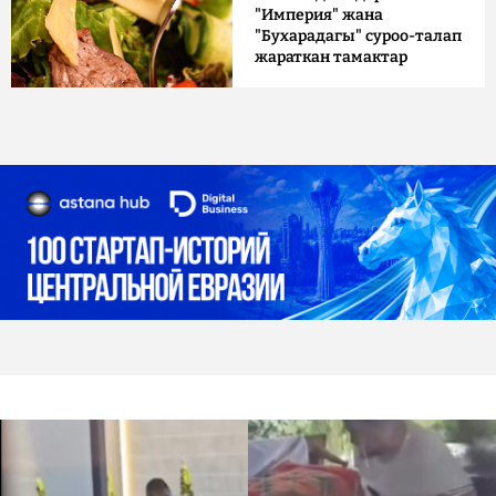
"Империя" жана
"Бухарадагы" суроо-талап
жараткан тамактар