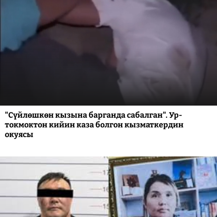
"Сүйлөшкөн кызына барганда сабалган". Ур-
токмоктон кийин каза болгон кызматкердин
окуясы