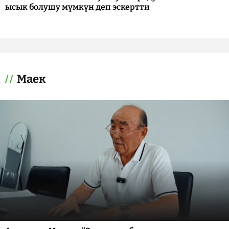
ысык болушу мүмкүн деп эскертти
Маек