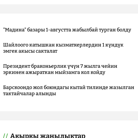
"Мадина" базары 1-августта жабылбай турган болду
Шайлоого катышкан кызматкерлердин 1 күндүк
эмгек акысы сакталат
Президент браконьерлик үчүн 7 жылга чейин
эркинен ажыраткан мыйзамга кол койду
Барскоондо жол боюндагы кытай тилинде жазылган
тактайчалар алынды
Акыркы жаңылыктар