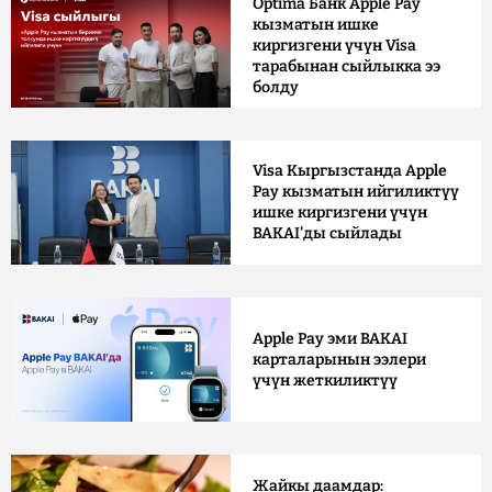
Optima Банк Apple Pay
кызматын ишке
киргизгени үчүн Visa
тарабынан сыйлыкка ээ
болду
Visa Кыргызстанда Apple
Pay кызматын ийгиликтүү
ишке киргизгени үчүн
BAKAI'ды сыйлады
Apple Pay эми BAKAI
карталарынын ээлери
үчүн жеткиликтүү
Жайкы даамдар: