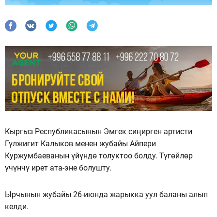
Кыргыз Республикасынын Эмгек сиңирген артисти
Гүлжигит Калыков менен жубайы Айпери
Куржумбаеванын үйүндө толуктоо болду. Түгөйлөр
үчүнчү ирет ата-эне болушту.
Ырчынын жубайы 26-июнда жарыкка уул баланы алып
келди.