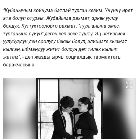
"Кубанычым койнума батпай турган кезим. Үчүнчү ирет
ата болуп отурам. Жубайыма рахмат, эркек уулду
болдук. Куттуктоолорго рахмат, "туулганына эмес,
турганына сүйүн" деген кеп эске түштү. Эң негизгиси
уулубуздун ден соолугу бекем болуп, элибизге кызмат
кылган, ыймандуу жигит болсун деп тилек кылып
жатам",
- деп жазды ырчы социалдык тармактагы
баракчасына.