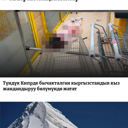
Түндүк Кипрде бычакталган кыргызстандык кыз
жандандыруу бөлүмүндө жатат