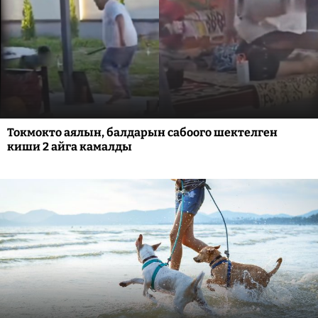
Токмокто аялын, балдарын сабоого шектелген
киши 2 айга камалды