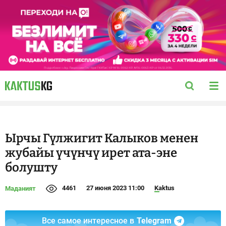
Ырчы Гүлжигит Калыков менен
жубайы үчүнчү ирет ата-эне
болушту
4461
27 июня 2023 11:00
Kaktus
Маданият
Все самое интересное в
Telegram