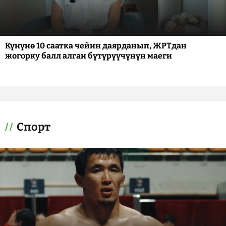
Күнүнө 10 саатка чейин даярданып, ЖРТдан
жогорку балл алган бүтүрүүчүнүн маеги
Спорт