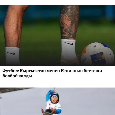
Футбол: Кыргызстан менен Кениянын беттеши
болбой калды