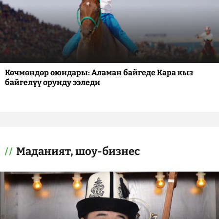
Көчмөндөр оюндары: Аламан байгеде Кара кыз
байгелүү орунду ээледи
Маданият, шоу-бизнес