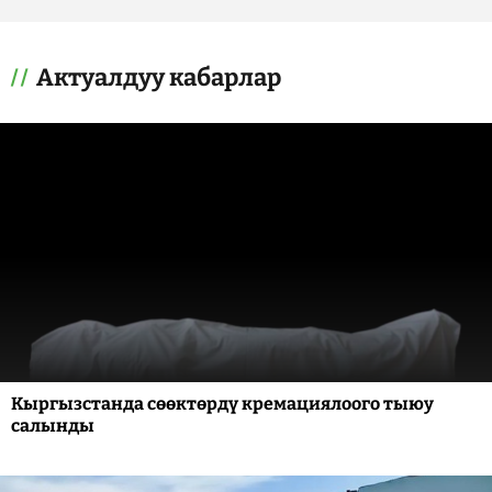
Актуалдуу кабарлар
Кыргызстанда сөөктөрдү кремациялоого тыюу
салынды