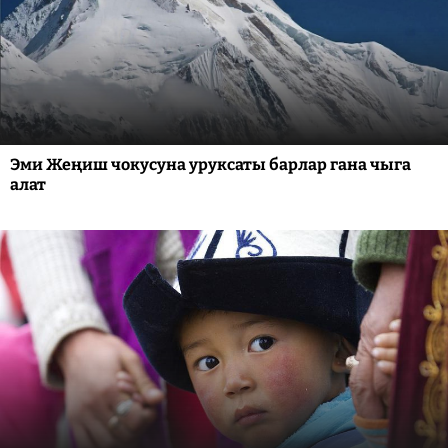
Эми Жеңиш чокусуна уруксаты барлар гана чыга
алат