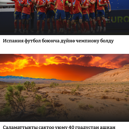
Испания футбол боюнча дүйнө чемпиону болду
Саламаттыкты сактоо уюму 40 градустан ашкан