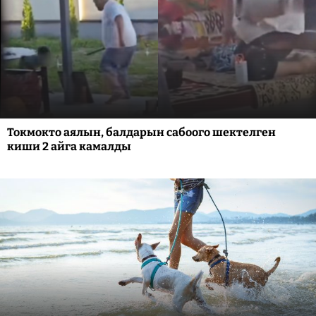
Токмокто аялын, балдарын сабоого шектелген
киши 2 айга камалды