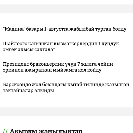
"Мадина" базары 1-августта жабылбай турган болду
Шайлоого катышкан кызматкерлердин 1 күндүк
эмгек акысы сакталат
Президент браконьерлик үчүн 7 жылга чейин
эркинен ажыраткан мыйзамга кол койду
Барскоондо жол боюндагы кытай тилинде жазылган
тактайчалар алынды
Акыркы жаңылыктар