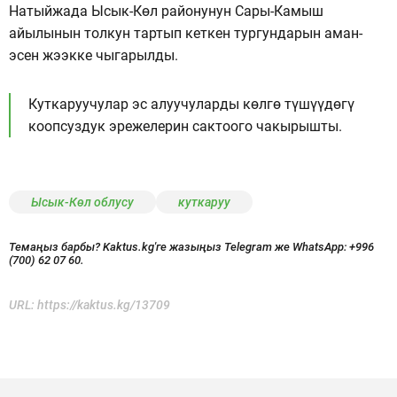
Натыйжада Ысык-Көл районунун Сары-Камыш
айылынын толкун тартып кеткен тургундарын аман-
эсен жээкке чыгарылды.
Куткаруучулар эс алуучуларды көлгө түшүүдөгү
коопсуздук эрежелерин сактоого чакырышты.
Ысык-Көл облусу
куткаруу
Темаңыз барбы? Kaktus.kg'ге жазыңыз Telegram же WhatsApp:
+996
(700) 62 07 60.
URL:
https://kaktus.kg/13709