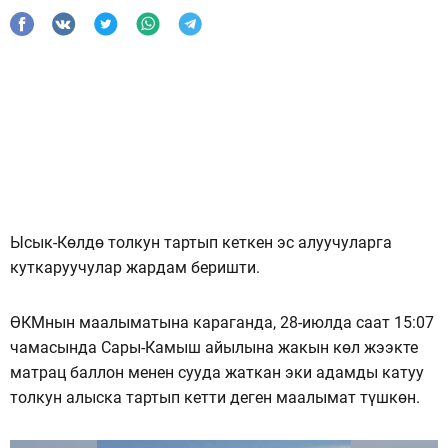
Ысык-Көлдө толкун тартып кеткен эс алуучуларга
куткаруучулар жардам беришти.
ӨКМнын маалыматына караганда, 28-июлда саат 15:07
чамасында Сары-Камыш айылына жакын көл жээкте
матрац баллон менен сууда жаткан эки адамды катуу
толкун алыска тартып кетти деген маалымат түшкөн.