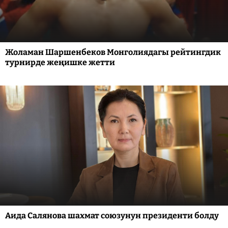
Жоламан Шаршенбеков Монголиядагы рейтингдик
турнирде жеңишке жетти
Аида Салянова шахмат союзунун президенти болду