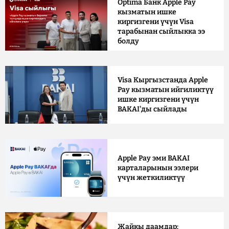
Optima Банк Apple Pay
кызматын ишке
киргизгени үчүн Visa
тарабынан сыйлыкка ээ
болду
Visa Кыргызстанда Apple
Pay кызматын ийгиликтүү
ишке киргизгени үчүн
BAKAI'ды сыйлады
Apple Pay эми BAKAI
карталарынын ээлери
үчүн жеткиликтүү
Жайкы даамдар: