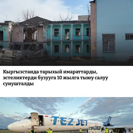
Кыргызстанда тарыхый имараттарды,
эстеликтерди бузууга 10 жылга тыюу салуу
сунушталды