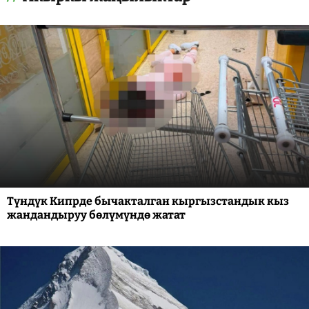
Түндүк Кипрде бычакталган кыргызстандык кыз
жандандыруу бөлүмүндө жатат