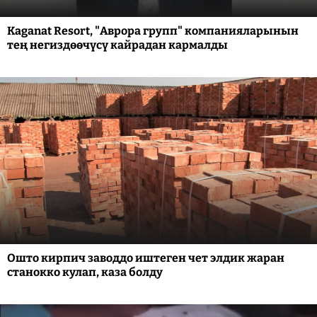
Kaganat Resort, "Аврора групп" компанияларынын
тең негиздөөчүсү кайрадан кармалды
Ошто кирпич заводдо иштеген чет элдик жаран
станокко кулап, каза болду