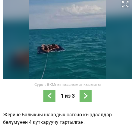
Сүрөт: ӨКМнын маалымат кызматы
1
из
3
Жерине Балыкчы шаардык өзгөчө кырдаалдар
бөлүмүнөн 4 куткаруучу тартылган.