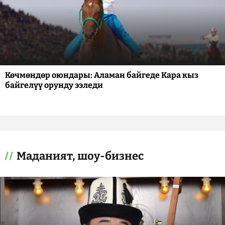
Көчмөндөр оюндары: Аламан байгеде Кара кыз
байгелүү орунду ээледи
Маданият, шоу-бизнес