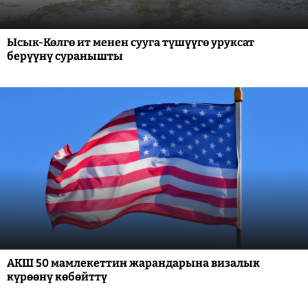
Ысык-Көлгө ит менен сууга түшүүгө уруксат
берүүнү суранышты
АКШ 50 мамлекеттин жарандарына визалык
күрөөнү көбөйттү