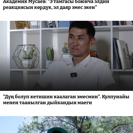
Академик Мусаев: "Э тамгасы боюнча элдин
реакциясын көрдүк, эл даяр эмес экен"
"Дүң болуп кетишин каалаган эмесмин". Кулпунайы
менен таанылган дыйкандын маеги