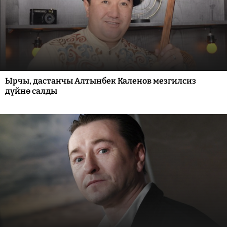
Ырчы, дастанчы Алтынбек Каленов мезгилсиз
дүйнө салды