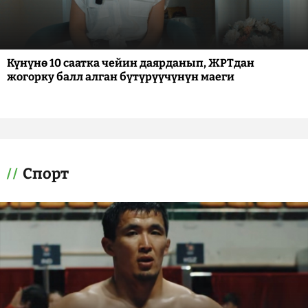
Күнүнө 10 саатка чейин даярданып, ЖРТдан
жогорку балл алган бүтүрүүчүнүн маеги
Спорт