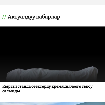
Актуалдуу кабарлар
Кыргызстанда сөөктөрдү кремациялоого тыюу
салынды