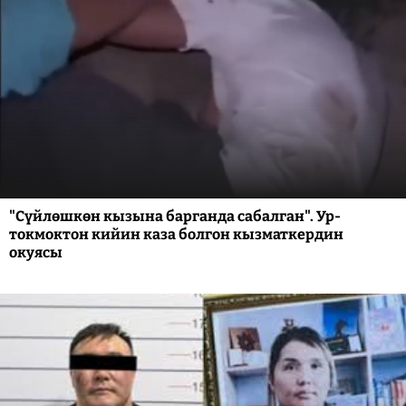
"Сүйлөшкөн кызына барганда сабалган". Ур-
токмоктон кийин каза болгон кызматкердин
окуясы