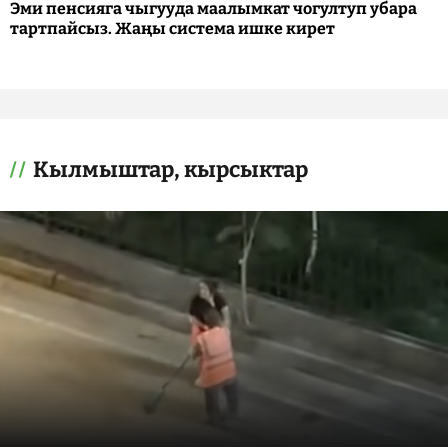
Эми пенсияга чыгууда маалымкат чогултуп убара
тартпайсыз. Жаңы система ишке кирет
Кылмыштар, кырсыктар