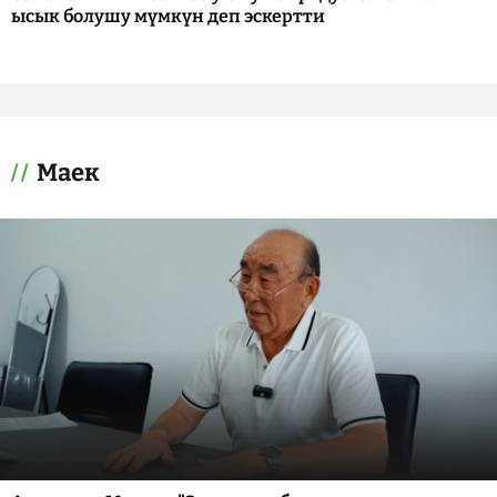
ысык болушу мүмкүн деп эскертти
Маек