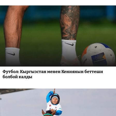
Футбол: Кыргызстан менен Кениянын беттеши
болбой калды