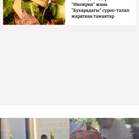
"Империя" жана
"Бухарадагы" суроо-талап
жараткан тамактар