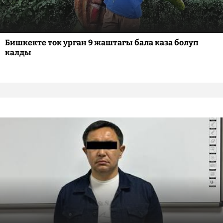
Бишкекте ток урган 9 жаштагы бала каза болуп
калды