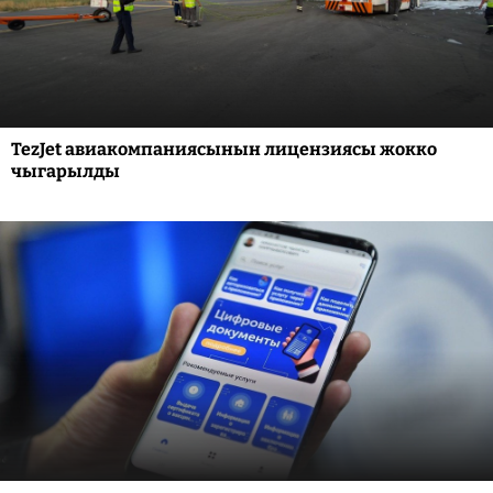
TezJet авиакомпаниясынын лицензиясы жокко
чыгарылды