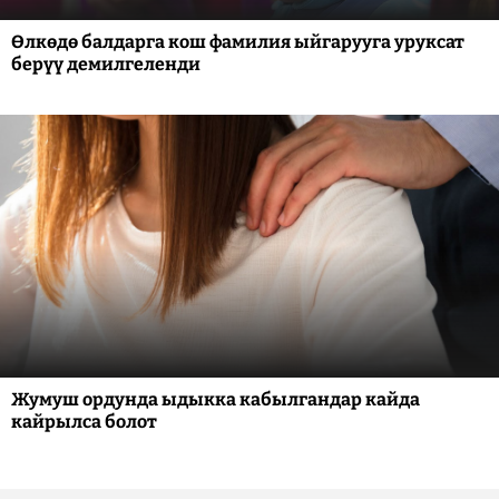
Өлкөдө балдарга кош фамилия ыйгарууга уруксат
берүү демилгеленди
Жумуш ордунда ыдыкка кабылгандар кайда
кайрылса болот