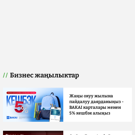
Бизнес жаңылыктар
Жаңы окуу жылына
пайдалуу даярданыңыз -
BAKAI карталары менен
5% кешбэк алыңыз