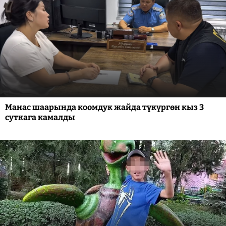
Манас шаарында коомдук жайда түкүргөн кыз 3
суткага камалды