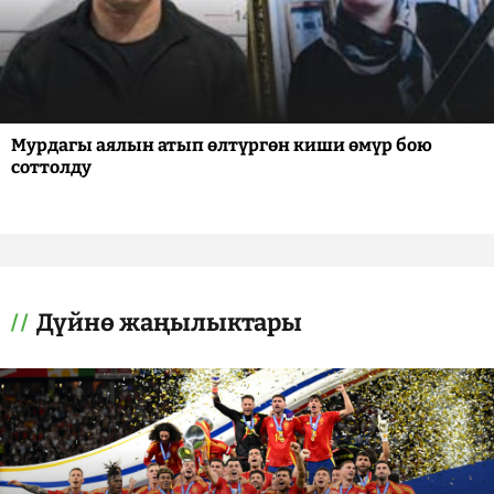
Мурдагы аялын атып өлтүргөн киши өмүр бою
соттолду
Дүйнө жаңылыктары