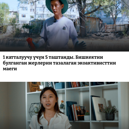
1 катталуучу үчүн 5 таштанды. Бишкектин
булганган жерлерин тазалаган экоактивисттин
маеги