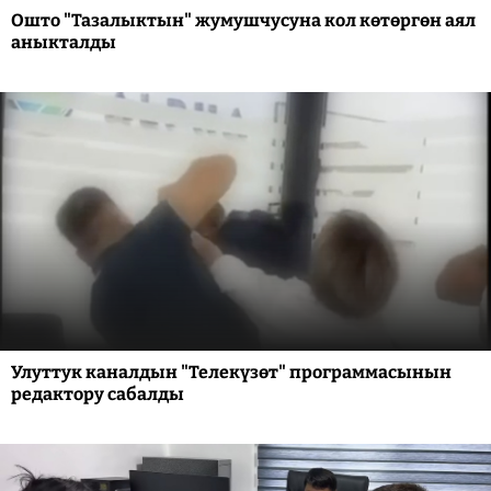
Ошто "Тазалыктын" жумушчусуна кол көтөргөн аял
аныкталды
Улуттук каналдын "Телекүзөт" программасынын
редактору сабалды