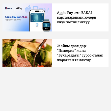
Apple Pay эми BAKAI
карталарынын ээлери
үчүн жеткиликтүү
Жайкы даамдар:
"Империя" жана
"Бухарадагы" суроо-талап
жараткан тамактар