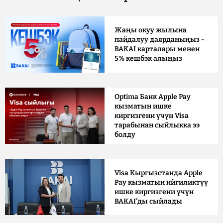
Жаңы окуу жылына
пайдалуу даярданыңыз -
BAKAI карталары менен
5% кешбэк алыңыз
Optima Банк Apple Pay
кызматын ишке
киргизгени үчүн Visa
тарабынан сыйлыкка ээ
болду
Visa Кыргызстанда Apple
Pay кызматын ийгиликтүү
ишке киргизгени үчүн
BAKAI'ды сыйлады