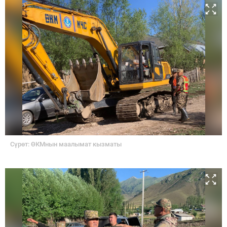
Сүрөт: ӨКМнын маалымат кызматы