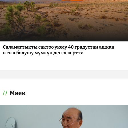
Саламаттыкты сактоо уюму 40 градустан ашкан
ысык болушу мүмкүн деп эскертти
Маек