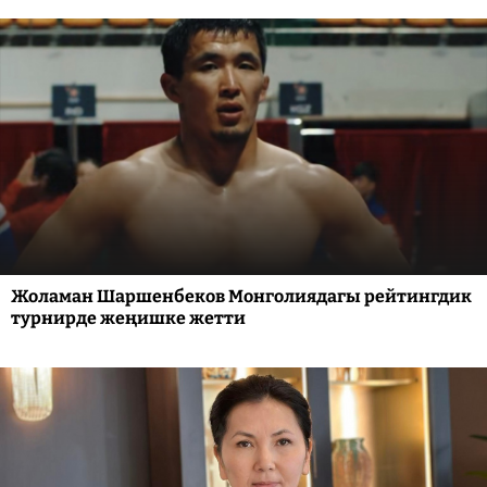
Жоламан Шаршенбеков Монголиядагы рейтингдик
турнирде жеңишке жетти