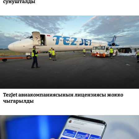
сунушталды
TezJet авиакомпаниясынын лицензиясы жокко
чыгарылды