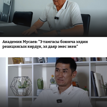
Академик Мусаев: "Э тамгасы боюнча элдин
реакциясын көрдүк, эл даяр эмес экен"