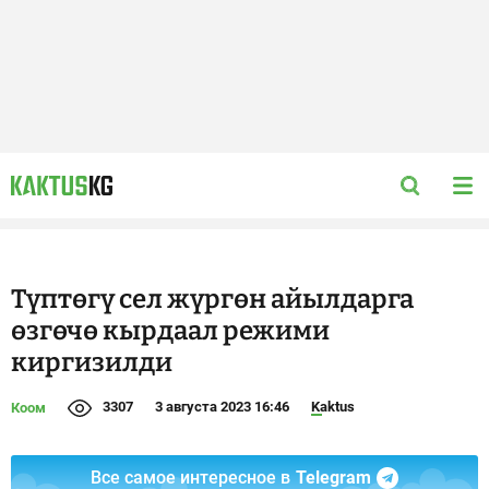
Түптөгү сел жүргөн айылдарга
өзгөчө кырдаал режими
киргизилди
3307
3 августа 2023 16:46
Kaktus
Коом
Все самое интересное в
Telegram