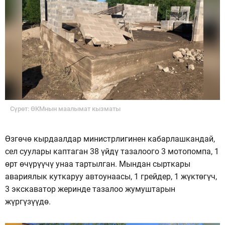
Сүрөт: ӨКМнын маалымат кызматы
Өзгөчө кырдаалдар министрлигинен кабарлашкандай,
сел суулары каптаган 38 үйдү тазалоого 3 мотопомпа, 1
өрт өчүрүүчү унаа тартылган. Мындан сырткары
авариялык куткаруу автоунаасы, 1 грейдер, 1 жүктөгүч,
3 экскаватор жеринде тазалоо жумуштарын
жүргүзүүдө.