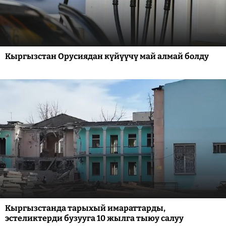
Кыргызстан Орусиядан күйүүчү май алмай болду
Кыргызстанда тарыхый имараттарды,
эстеликтерди бузууга 10 жылга тыюу салуу