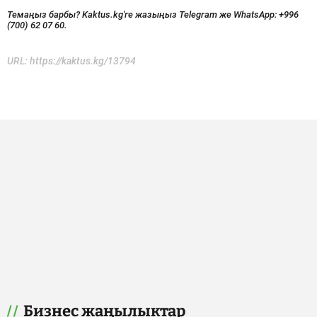
Темаңыз барбы? Kaktus.kg'ге жазыңыз Telegram же WhatsApp:
+996
(700) 62 07 60.
URL:
https://kaktus.kg/13794
Бизнес жаңылыктар