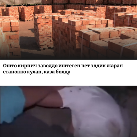
Ошто кирпич заводдо иштеген чет элдик жаран
станокко кулап, каза болду