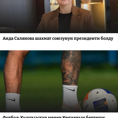
Аида Салянова шахмат союзунун президенти болду
Футбол: Кыргызстан менен Кениянын беттеши