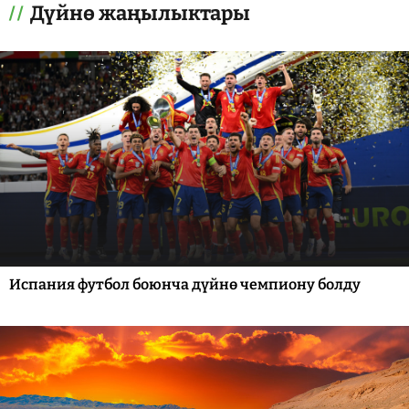
Дүйнө жаңылыктары
Испания футбол боюнча дүйнө чемпиону болду