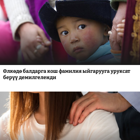
Өлкөдө балдарга кош фамилия ыйгарууга уруксат
берүү демилгеленди