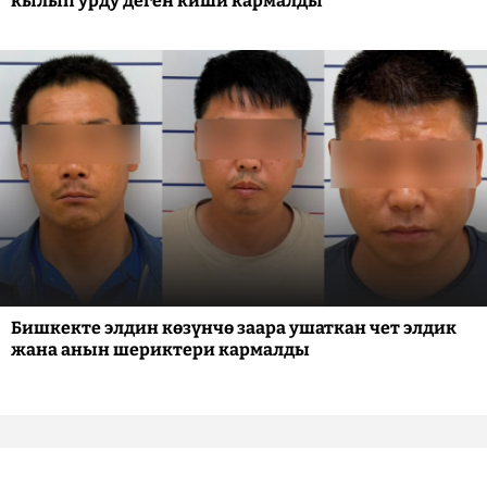
кылып урду деген киши кармалды
Бишкекте элдин көзүнчө заара ушаткан чет элдик
жана анын шериктери кармалды