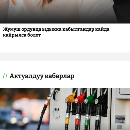
Жумуш ордунда ыдыкка кабылгандар кайда
кайрылса болот
Актуалдуу кабарлар