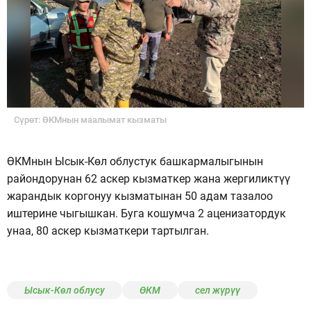
Сүрөт: ӨКМнын маалымат кызматы
ӨКМнын Ысык-Көл облустук башкармалыгынын
райондорунан 62 аскер кызматкер жана жергиликтүү
жарандык коргонуу кызматынан 50 адам тазалоо
иштерине чыгышкан. Буга кошумча 2 аценизатордук
унаа, 80 аскер кызматкери тартылган.
Ысык-Көл облусу
ӨКМ
сел жүрүү