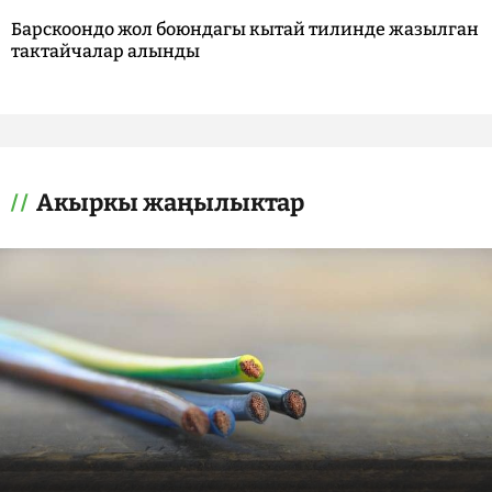
Барскоондо жол боюндагы кытай тилинде жазылган
тактайчалар алынды
Акыркы жаңылыктар