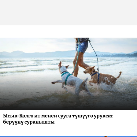
Ысык-Көлгө ит менен сууга түшүүгө уруксат
берүүнү суранышты