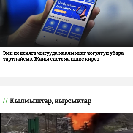
Эми пенсияга чыгууда маалымкат чогултуп убара
тартпайсыз. Жаңы система ишке кирет
Кылмыштар, кырсыктар