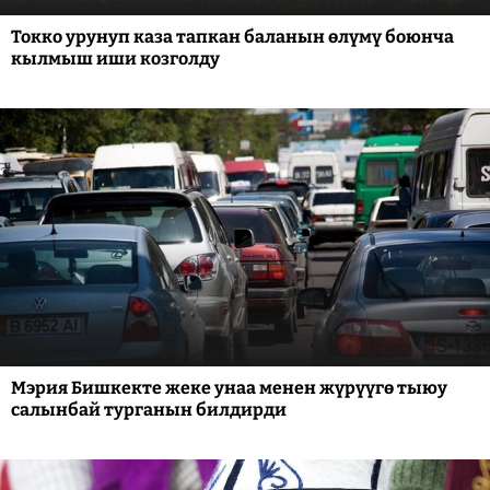
Токко урунуп каза тапкан баланын өлүмү боюнча
кылмыш иши козголду
Мэрия Бишкекте жеке унаа менен жүрүүгө тыюу
салынбай турганын билдирди