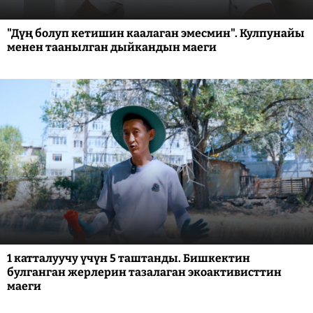
"Дүң болуп кетишин каалаган эмесмин". Кулпунайы
менен таанылган дыйкандын маеги
1 катталуучу үчүн 5 таштанды. Бишкектин
булганган жерлерин тазалаган экоактивисттин
маеги