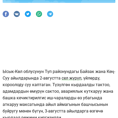
Ысык-Көл облусунун Түп районундагы Байзак жана Кең-
Суу айылдарында 2-августта
сел жүрүп
, үйлөрдү,
короолоду суу каптаган. Түзүлгөн кырдаалды тактоо,
адамдардын өмүрүн сактоо, авариялык куткаруу жана
башка кечиктирилгис иш-чараларды өз убагында
аткаруу максатында айыл аймагынын башчысынын
буйругу менен бүгүн, 3-августта айылдарга өзгөчө
кырдаал режими киргизилди.