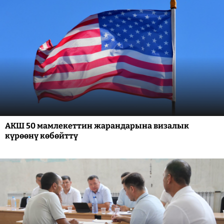
АКШ 50 мамлекеттин жарандарына визалык
күрөөнү көбөйттү