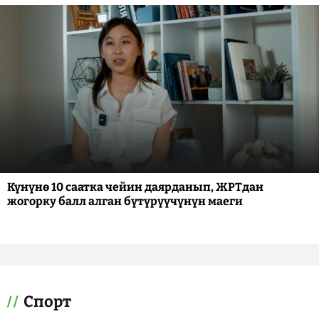
Күнүнө 10 саатка чейин даярданып, ЖРТдан
жогорку балл алган бүтүрүүчүнүн маеги
Спорт