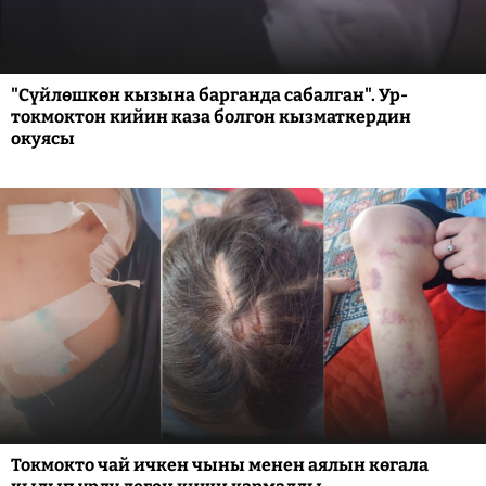
"Сүйлөшкөн кызына барганда сабалган". Ур-
токмоктон кийин каза болгон кызматкердин
окуясы
Токмокто чай ичкен чыны менен аялын көгала