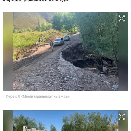
Сүрөт: ӨКМнын маалымат кызматы