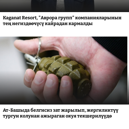
Kaganat Resort, "Аврора групп" компанияларынын
тең негиздөөчүсү кайрадан кармалды
Ат-Башыда белгисиз зат жарылып, жергиликтүү
тургун колунан ажыраган окуя текшерилүүдө