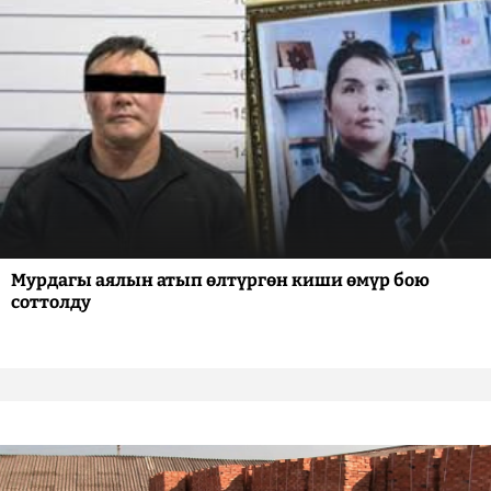
Мурдагы аялын атып өлтүргөн киши өмүр бою
соттолду