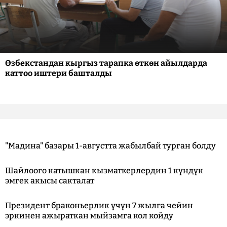
Өзбекстандан кыргыз тарапка өткөн айылдарда
каттоо иштери башталды
"Мадина" базары 1-августта жабылбай турган болду
Шайлоого катышкан кызматкерлердин 1 күндүк
эмгек акысы сакталат
Президент браконьерлик үчүн 7 жылга чейин
эркинен ажыраткан мыйзамга кол койду