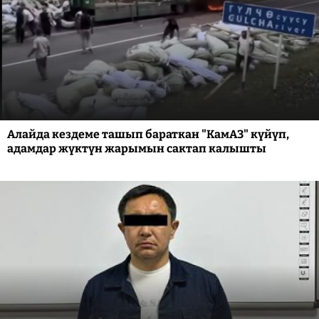
Алайда кездеме ташып бараткан "КамАЗ" күйүп,
адамдар жүктүн жарымын сактап калышты