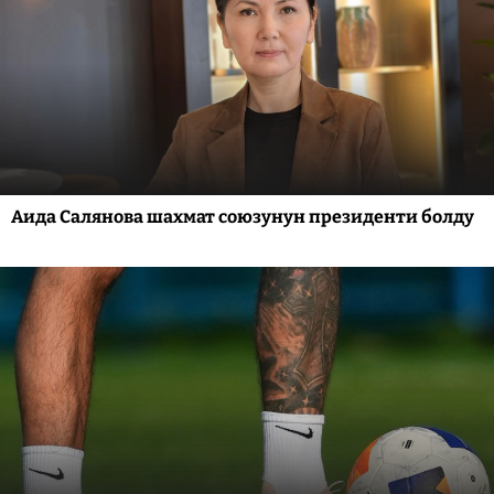
Аида Салянова шахмат союзунун президенти болду