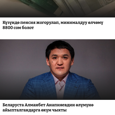
Күзүндө пенсия жогорулап, минималдуу өлчөмү
8800 сом болот
Беларуста Алманбет Анапияевдин өлүмүнө
айыпталгандарга өкүм чыкты