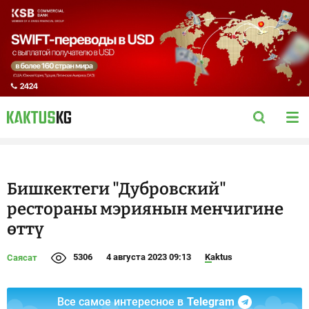
Бишкектеги "Дубровский"
рестораны мэриянын менчигине
өттү
5306
4 августа 2023 09:13
Kaktus
Саясат
Все самое интересное в
Telegram