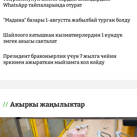
WhatsApp тайпаларында отурат
"Мадина" базары 1-августта жабылбай турган болду
Шайлоого катышкан кызматкерлердин 1 күндүк
эмгек акысы сакталат
Президент браконьерлик үчүн 7 жылга чейин
эркинен ажыраткан мыйзамга кол койду
Акыркы жаңылыктар