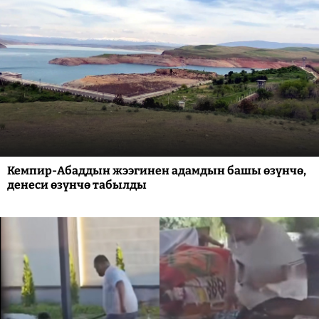
Кемпир-Абаддын жээгинен адамдын башы өзүнчө,
денеси өзүнчө табылды