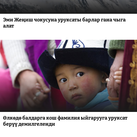
Эми Жеңиш чокусуна уруксаты барлар гана чыга
алат
Өлкөдө балдарга кош фамилия ыйгарууга уруксат
берүү демилгеленди