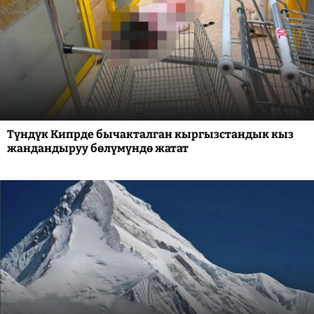
Түндүк Кипрде бычакталган кыргызстандык кыз
жандандыруу бөлүмүндө жатат