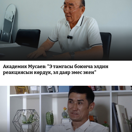
Академик Мусаев: "Э тамгасы боюнча элдин
реакциясын көрдүк, эл даяр эмес экен"