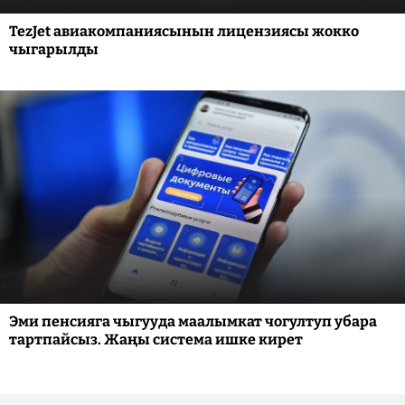
TezJet авиакомпаниясынын лицензиясы жокко
чыгарылды
Эми пенсияга чыгууда маалымкат чогултуп убара
тартпайсыз. Жаңы система ишке кирет