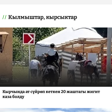
Кылмыштар, кырсыктар
Кырчында ат сүйрөп кеткен 20 жаштагы жигит
каза болду