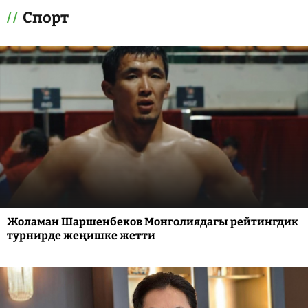
Спорт
Жоламан Шаршенбеков Монголиядагы рейтингдик
турнирде жеңишке жетти