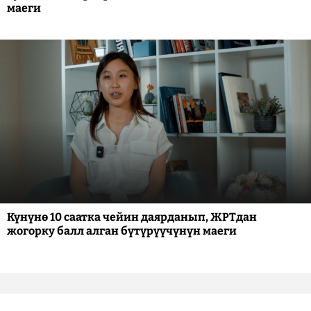
маеги
Күнүнө 10 саатка чейин даярданып, ЖРТдан
жогорку балл алган бүтүрүүчүнүн маеги