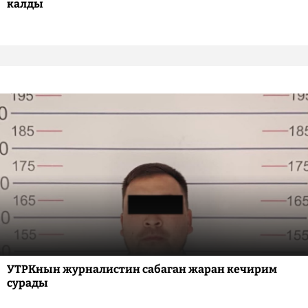
калды
УТРКнын журналистин сабаган жаран кечирим
сурады