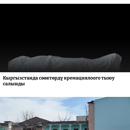
Кыргызстанда сөөктөрдү кремациялоого тыюу
салынды