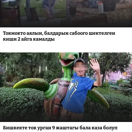
Токмокто аялын, балдарын сабоого шектелген
киши 2 айга камалды
Бишкекте ток урган 9 жаштагы бала каза болуп