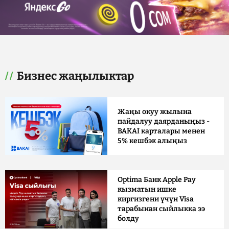
Бизнес жаңылыктар
Жаңы окуу жылына
пайдалуу даярданыңыз -
BAKAI карталары менен
5% кешбэк алыңыз
Optima Банк Apple Pay
кызматын ишке
киргизгени үчүн Visa
тарабынан сыйлыкка ээ
болду