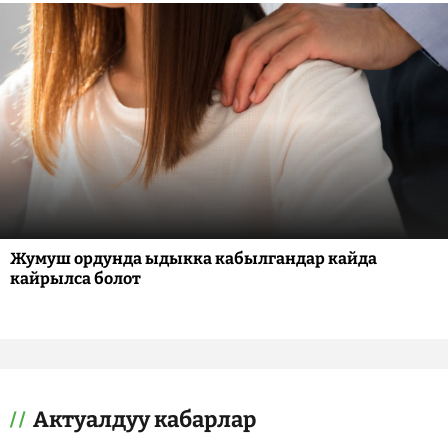
Жумуш ордунда ыдыкка кабылгандар кайда
кайрылса болот
Актуалдуу кабарлар