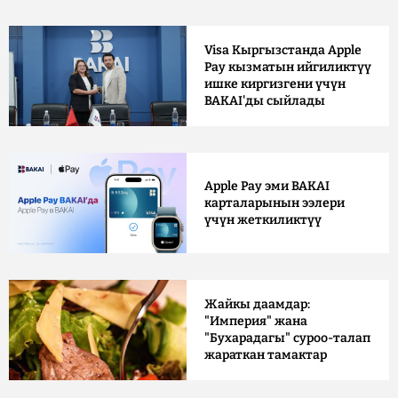
Visa Кыргызстанда Apple
Pay кызматын ийгиликтүү
ишке киргизгени үчүн
BAKAI'ды сыйлады
Apple Pay эми BAKAI
карталарынын ээлери
үчүн жеткиликтүү
Жайкы даамдар:
"Империя" жана
"Бухарадагы" суроо-талап
жараткан тамактар