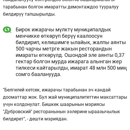
тарабынан болгон имаратты демонтаждоо тууралуу
билдирүү тапшырылды.
Бирок ижарачы мүлктү муниципалдык
менчикке өткөрүп берүү каалоосун
билдирип, келишимге ылайык, жалпы аянты
500 чарчы метрге жакын ресторандын
имараты өткөрүлд. Ошондой эле аянты 0,37
гектар болгон мурда ижарага алынган жер
тилкеси кайтарылды, имарат 48 млн 500 миң
сомго бааланууда.
"Белгилей кетсек, ижарачы тарабынан эч кандай
дооматтар жок. Бул жай муниципалитеттин максаттары
үчүн колдонулат. Бишкек шаарынын мэриясы
"Дубровский" ресторанынын ээлерине ыраазычылык
билдирет", - дешти мэриядан.