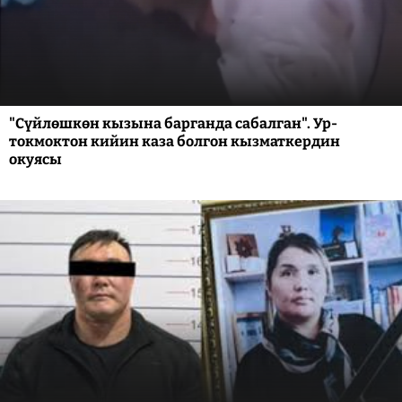
"Сүйлөшкөн кызына барганда сабалган". Ур-
токмоктон кийин каза болгон кызматкердин
окуясы