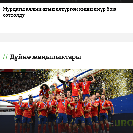
Мурдагы аялын атып өлтүргөн киши өмүр бою
соттолду
Дүйнө жаңылыктары