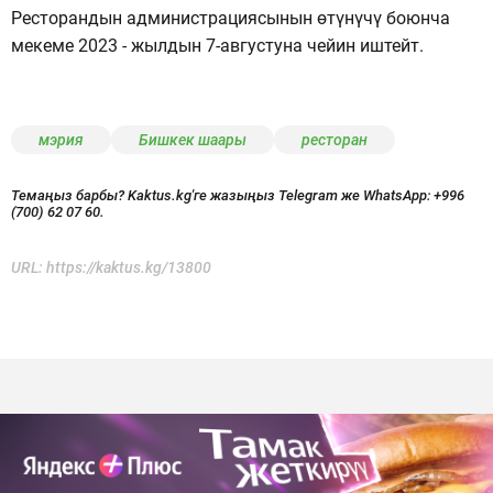
Ресторандын администрациясынын өтүнүчү боюнча
мекеме 2023 - жылдын 7-августуна чейин иштейт.
мэрия
Бишкек шаары
ресторан
Темаңыз барбы? Kaktus.kg'ге жазыңыз Telegram же WhatsApp:
+996
(700) 62 07 60.
URL:
https://kaktus.kg/13800