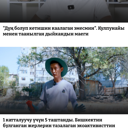
"Дүң болуп кетишин каалаган эмесмин". Кулпунайы
менен таанылган дыйкандын маеги
1 катталуучу үчүн 5 таштанды. Бишкектин
булганган жерлерин тазалаган экоактивисттин