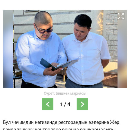
Сүрөт: Бишкек мэриясы
1
/
4
Бул чечимдин негизинде ресторандын ээлерине Жер
пайдаланууну контролдоо боюнча башкармалыгы