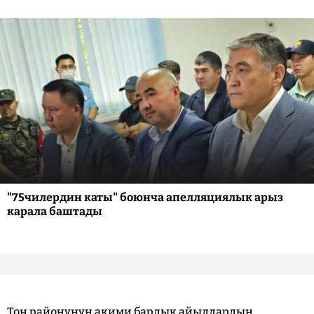
"75чилердин каты" боюнча апелляциялык арыз
карала баштады
Тоң районунун акими бардык айылдардын