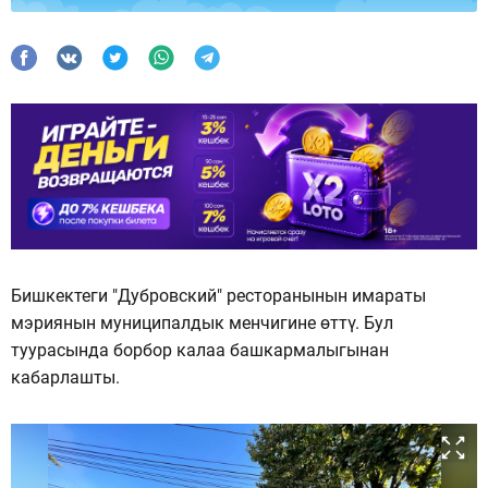
Бишкектеги "Дубровский" ресторанынын имараты
мэриянын муниципалдык менчигине өттү. Бул
туурасында борбор калаа башкармалыгынан
кабарлашты.