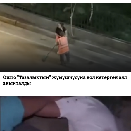
Ошто "Тазалыктын" жумушчусуна кол көтөргөн аял
аныкталды