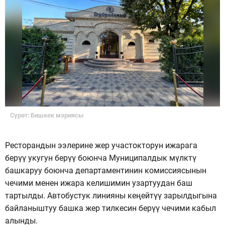
Сүрөт: Бишкек мэриясы
Ресторандын ээлерине жер участокторун ижарага
берүү укугун берүү боюнча Муниципалдык мүлктү
башкаруу боюнча департаментинин комиссиясынын
чечими менен ижара келишимин узартуудан баш
тартылды. Автобустук линияны кеңейтүү зарылдыгына
байланыштуу башка жер тилкесин берүү чечими кабыл
алынды.