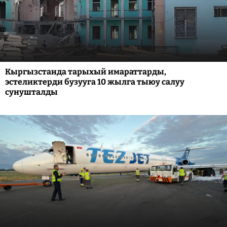
Кыргызстанда тарыхый имараттарды,
эстеликтерди бузууга 10 жылга тыюу салуу
сунушталды