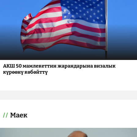
АКШ 50 мамлекеттин жарандарына визалык
күрөөнү көбөйттү
Маек