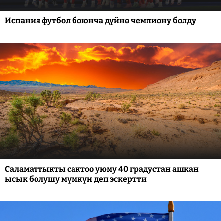
Испания футбол боюнча дүйнө чемпиону болду
Саламаттыкты сактоо уюму 40 градустан ашкан
ысык болушу мүмкүн деп эскертти