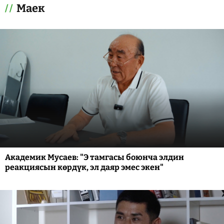
Маек
Академик Мусаев: "Э тамгасы боюнча элдин
реакциясын көрдүк, эл даяр эмес экен"