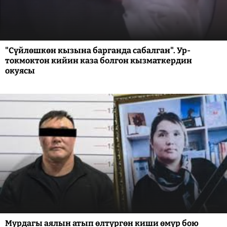
"Сүйлөшкөн кызына барганда сабалган". Ур-
токмоктон кийин каза болгон кызматкердин
окуясы
Мурдагы аялын атып өлтүргөн киши өмүр бою