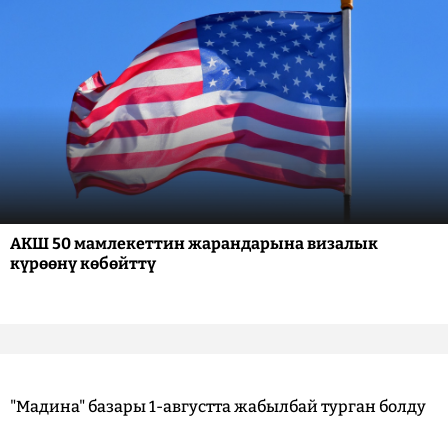
АКШ 50 мамлекеттин жарандарына визалык
күрөөнү көбөйттү
"Мадина" базары 1-августта жабылбай турган болду