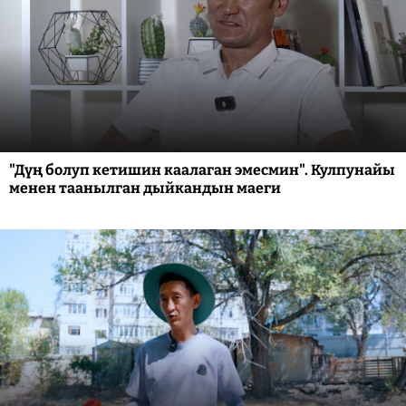
"Дүң болуп кетишин каалаган эмесмин". Кулпунайы
менен таанылган дыйкандын маеги