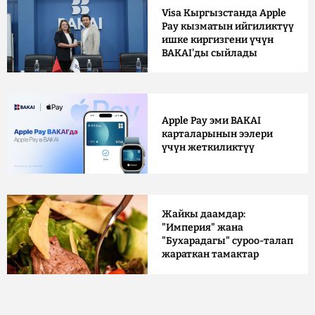
Visa Кыргызстанда Apple
Pay кызматын ийгиликтүү
ишке киргизгени үчүн
BAKAI'ды сыйлады
Apple Pay эми BAKAI
карталарынын ээлери
үчүн жеткиликтүү
Жайкы даамдар:
"Империя" жана
"Бухарадагы" суроо-талап
жараткан тамактар