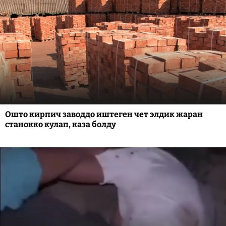
Ошто кирпич заводдо иштеген чет элдик жаран
станокко кулап, каза болду