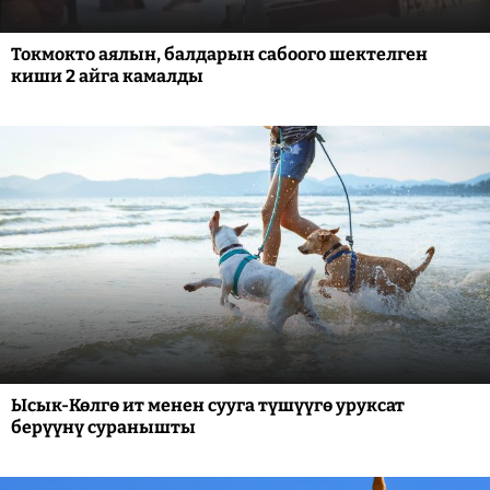
Токмокто аялын, балдарын сабоого шектелген
киши 2 айга камалды
Ысык-Көлгө ит менен сууга түшүүгө уруксат
берүүнү суранышты