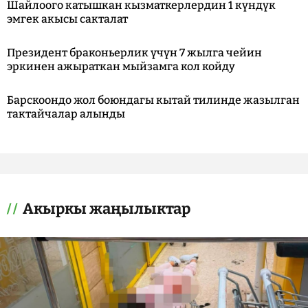
Шайлоого катышкан кызматкерлердин 1 күндүк
эмгек акысы сакталат
Президент браконьерлик үчүн 7 жылга чейин
эркинен ажыраткан мыйзамга кол койду
Барскоондо жол боюндагы кытай тилинде жазылган
тактайчалар алынды
Акыркы жаңылыктар