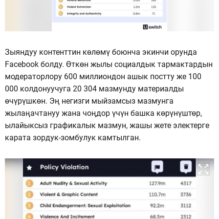
Зыяндуу контенттин көлөмү боюнча экинчи орунда
Facebook болду. Өткөн жылы социалдык тармактардын
модераторлору 600 миллиондон ашык постту же 100
000 колдонуучуга 20 304 мазмунду материалды
өчүрүшкөн. Эң негизги мыйзамсыз мазмунга
жылаңачтануу жана чоңдор үчүн башка көрүнүштөр,
ылайыксыз графикалык мазмун, жашы жете электерге
карата зордук-зомбулук камтылган.