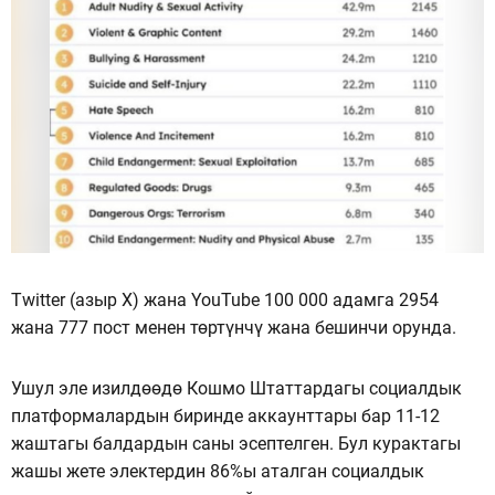
Twitter (азыр X) жана YouTube 100 000 адамга 2954
жана 777 пост менен төртүнчү жана бешинчи орунда.
Ушул эле изилдөөдө Кошмо Штаттардагы социалдык
платформалардын биринде аккаунттары бар 11-12
жаштагы балдардын саны эсептелген. Бул курактагы
жашы жете электердин 86%ы аталган социалдык