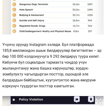
Үчүнчү орунду Instagram ээледи. Бул платформада
185,8 миллиондон ашык билдирүүлөр бөгөттөлгөн – ар
бир 100 000 колдонуучуга 9 292 билдирүү туура келет.
Көбүнчө бул социалдык тармакта чоңдор үчүн
жылаңачтануу жана башка көрүнүштөр, зордук-
зомбулукту чагылдырган посттор, ошондой эле
балдардын бейбаштык, куугунтуктоо жана өмүрүнө
коркунуч туудурган посттор камтылган.