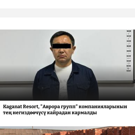
Kaganat Resort, "Аврора групп" компанияларынын
тең негиздөөчүсү кайрадан кармалды