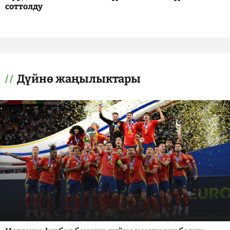
соттолду
Дүйнө жаңылыктары