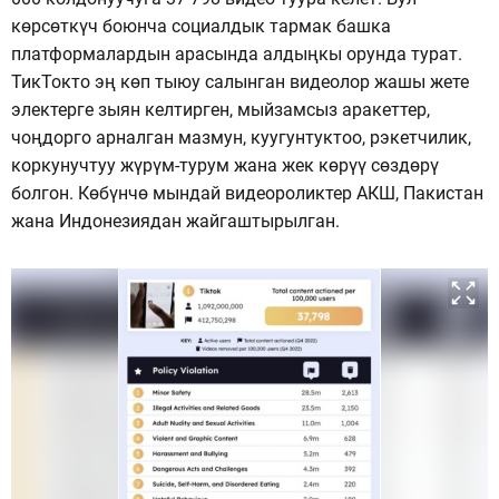
көрсөткүч боюнча социалдык тармак башка
платформалардын арасында алдыңкы орунда турат.
ТикТокто эң көп тыюу салынган видеолор жашы жете
электерге зыян келтирген, мыйзамсыз аракеттер,
чоңдорго арналган мазмун, куугунтуктоо, рэкетчилик,
коркунучтуу жүрүм-турум жана жек көрүү сөздөрү
болгон. Көбүнчө мындай видеороликтер АКШ, Пакистан
жана Индонезиядан жайгаштырылган.