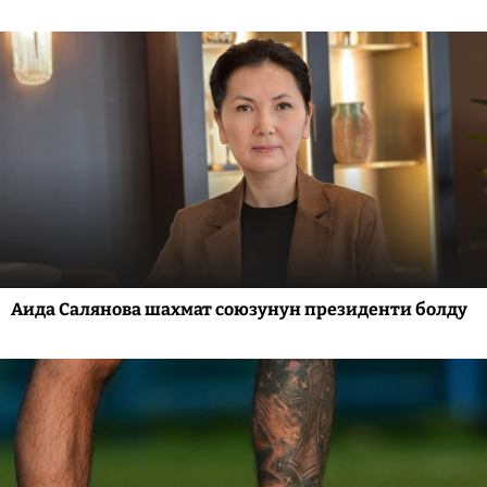
Аида Салянова шахмат союзунун президенти болду