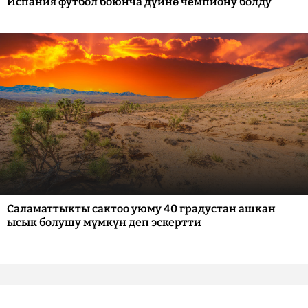
Испания футбол боюнча дүйнө чемпиону болду
Саламаттыкты сактоо уюму 40 градустан ашкан
ысык болушу мүмкүн деп эскертти