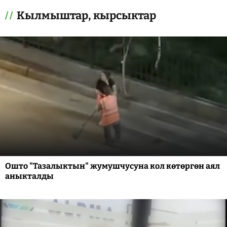
Кылмыштар, кырсыктар
Ошто "Тазалыктын" жумушчусуна кол көтөргөн аял
аныкталды