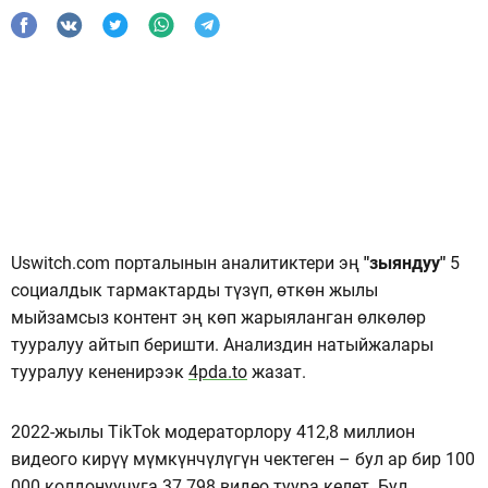
Uswitch.com порталынын аналитиктери эң
"зыяндуу"
5
социалдык тармактарды түзүп, өткөн жылы
мыйзамсыз контент эң көп жарыяланган өлкөлөр
тууралуу айтып беришти. Анализдин натыйжалары
тууралуу кененирээк
4pda.to
жазат.
2022-жылы TikTok модераторлору 412,8 миллион
видеого кирүү мүмкүнчүлүгүн чектеген – бул ар бир 100
000 колдонуучуга 37 798 видео туура келет. Бул