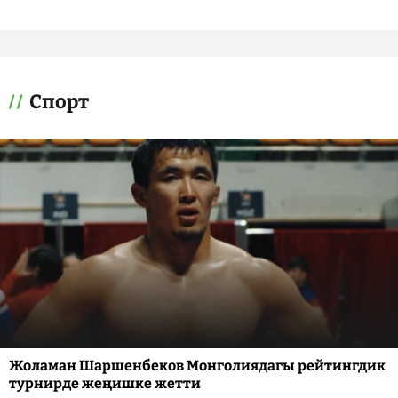
Спорт
Жоламан Шаршенбеков Монголиядагы рейтингдик
турнирде жеңишке жетти