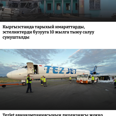
Кыргызстанда тарыхый имараттарды,
эстеликтерди бузууга 10 жылга тыюу салуу
сунушталды
TezJet авиакомпаниясынын лицензиясы жокко