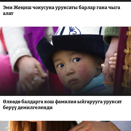
Эми Жеңиш чокусуна уруксаты барлар гана чыга
алат
Өлкөдө балдарга кош фамилия ыйгарууга уруксат
берүү демилгеленди