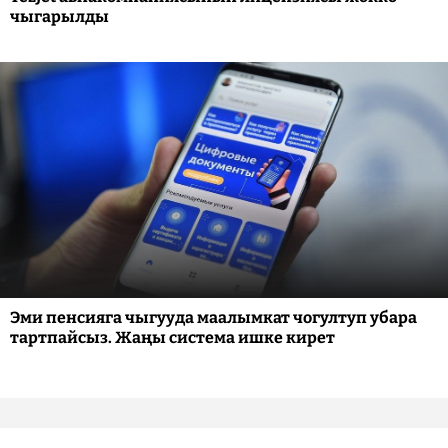
чыгарылды
Эми пенсияга чыгууда маалымкат чогултуп убара
тартпайсыз. Жаңы система ишке кирет