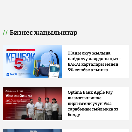
Бизнес жаңылыктар
Жаңы окуу жылына
пайдалуу даярданыңыз -
BAKAI карталары менен
5% кешбэк алыңыз
Optima Банк Apple Pay
кызматын ишке
киргизгени үчүн Visa
тарабынан сыйлыкка ээ
болду