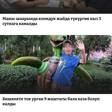
Манас шаарында коомдук жайда түкүргөн кыз 3
суткага камалды
Бишкекте ток урган 9 жаштагы бала каза болуп
калды