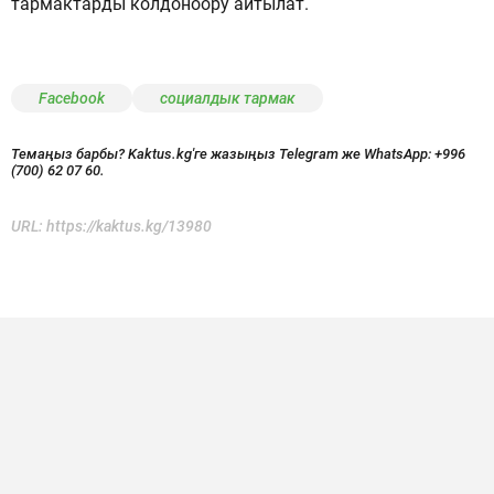
тармактарды колдоноору айтылат.
Facebook
социалдык тармак
Темаңыз барбы? Kaktus.kg'ге жазыңыз Telegram же WhatsApp:
+996
(700) 62 07 60.
URL:
https://kaktus.kg/13980