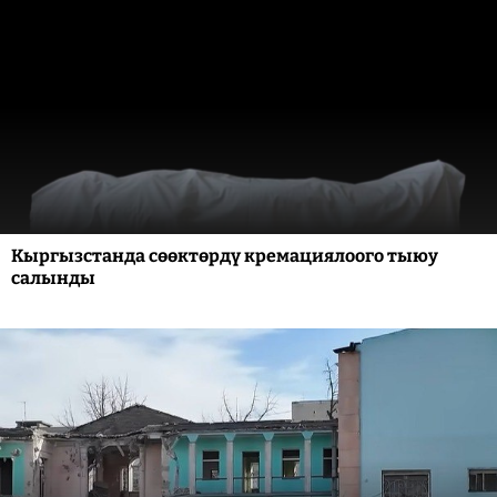
Кыргызстанда сөөктөрдү кремациялоого тыюу
салынды