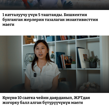
1 катталуучу үчүн 5 таштанды. Бишкектин
булганган жерлерин тазалаган экоактивисттин
маеги
Күнүнө 10 саатка чейин даярданып, ЖРТдан
жогорку балл алган бүтүрүүчүнүн маеги