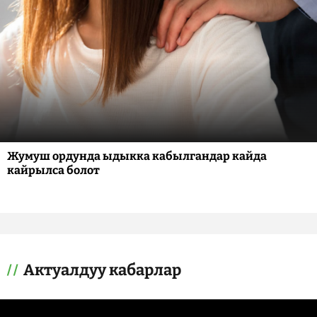
Жумуш ордунда ыдыкка кабылгандар кайда
кайрылса болот
Актуалдуу кабарлар