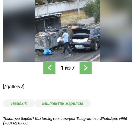
1
из
7
[/gallery2]
Тазалык
Бишкектин мэриясы
Темаңыз барбы? Kaktus.kg'ге жазыңыз Telegram же WhatsApp:
+996
(700) 62 07 60.