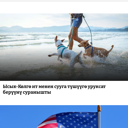
Ысык-Көлгө ит менен сууга түшүүгө уруксат
берүүнү суранышты