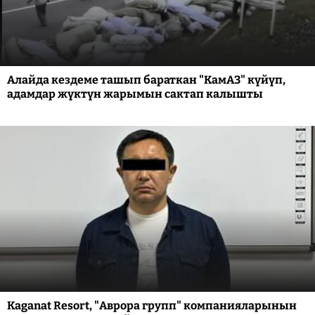
Алайда кездеме ташып бараткан "КамАЗ" күйүп,
адамдар жүктүн жарымын сактап калышты
Kaganat Resort, "Аврора групп" компанияларынын