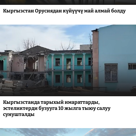
Кыргызстан Орусиядан күйүүчү май алмай болду
Кыргызстанда тарыхый имараттарды,
эстеликтерди бузууга 10 жылга тыюу салуу
сунушталды