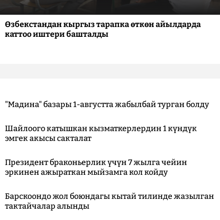
Өзбекстандан кыргыз тарапка өткөн айылдарда
каттоо иштери башталды
"Мадина" базары 1-августта жабылбай турган болду
Шайлоого катышкан кызматкерлердин 1 күндүк
эмгек акысы сакталат
Президент браконьерлик үчүн 7 жылга чейин
эркинен ажыраткан мыйзамга кол койду
Барскоондо жол боюндагы кытай тилинде жазылган
тактайчалар алынды