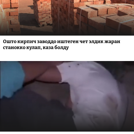
Ошто кирпич заводдо иштеген чет элдик жаран
станокко кулап, каза болду