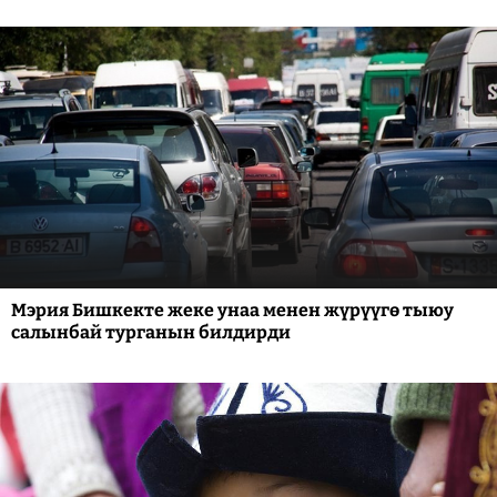
Мэрия Бишкекте жеке унаа менен жүрүүгө тыюу
салынбай турганын билдирди