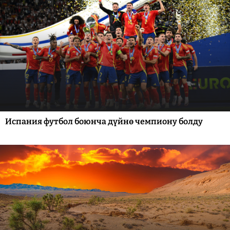
Испания футбол боюнча дүйнө чемпиону болду