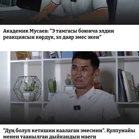
Академик Мусаев: "Э тамгасы боюнча элдин
реакциясын көрдүк, эл даяр эмес экен"
"Дүң болуп кетишин каалаган эмесмин". Кулпунайы
менен таанылган дыйкандын маеги