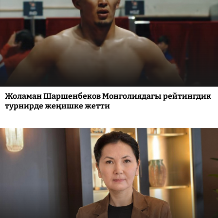
Жоламан Шаршенбеков Монголиядагы рейтингдик
турнирде жеңишке жетти