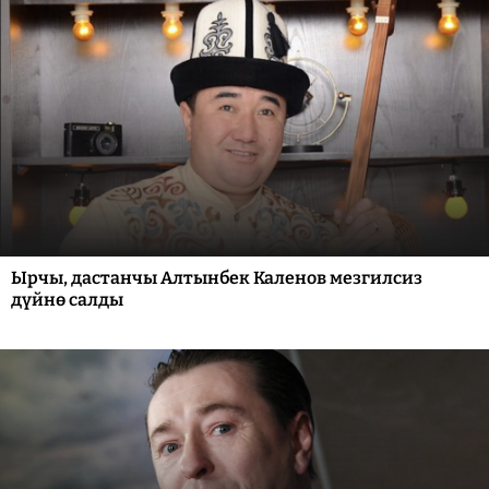
Ырчы, дастанчы Алтынбек Каленов мезгилсиз
дүйнө салды