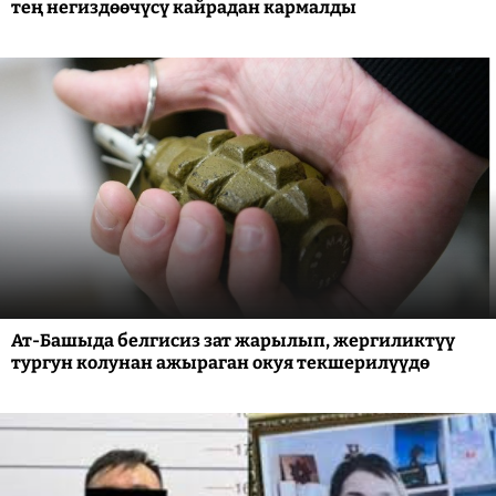
тең негиздөөчүсү кайрадан кармалды
Ат-Башыда белгисиз зат жарылып, жергиликтүү
тургун колунан ажыраган окуя текшерилүүдө