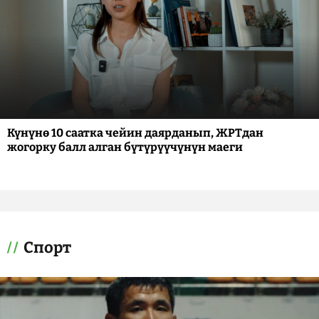
Күнүнө 10 саатка чейин даярданып, ЖРТдан
жогорку балл алган бүтүрүүчүнүн маеги
Спорт