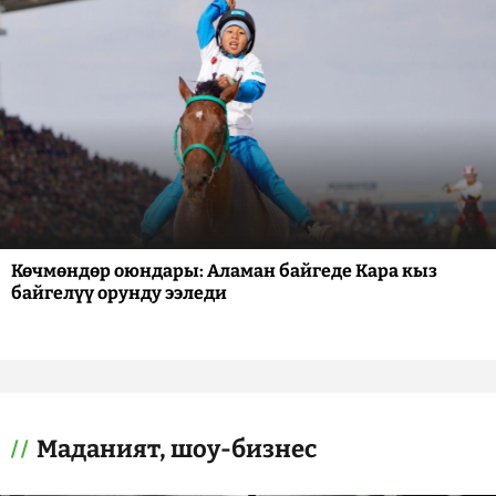
Көчмөндөр оюндары: Аламан байгеде Кара кыз
байгелүү орунду ээледи
Маданият, шоу-бизнес