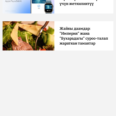
үчүн жеткиликтүү
Жайкы даамдар:
"Империя" жана
"Бухарадагы" суроо-талап
жараткан тамактар