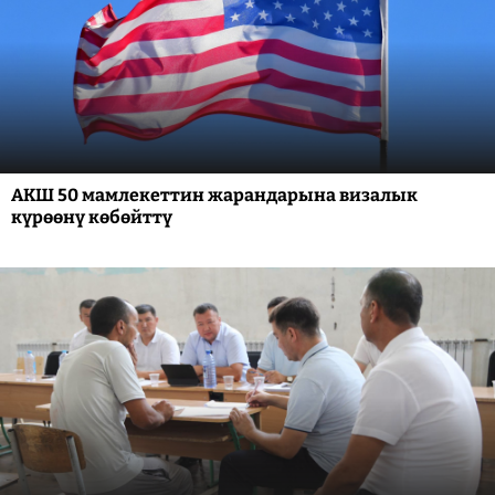
АКШ 50 мамлекеттин жарандарына визалык
күрөөнү көбөйттү