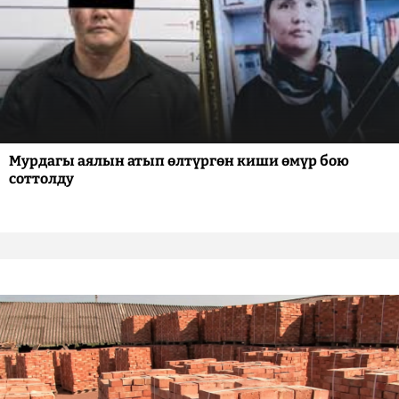
Мурдагы аялын атып өлтүргөн киши өмүр бою
соттолду