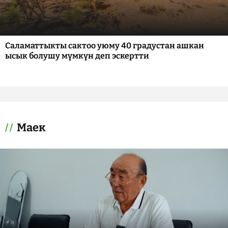
Саламаттыкты сактоо уюму 40 градустан ашкан
ысык болушу мүмкүн деп эскертти
Маек