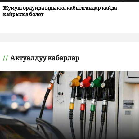
Жумуш ордунда ыдыкка кабылгандар кайда
кайрылса болот
Актуалдуу кабарлар