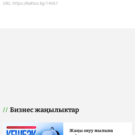
URL:
https://kaktus.kg/14067
Бизнес жаңылыктар
Жаңы окуу жылына