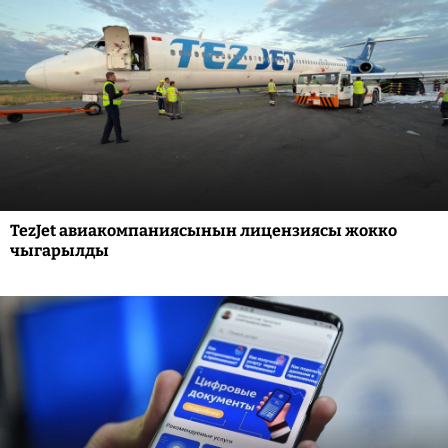
TezJet авиакомпаниясынын лицензиясы жокко
чыгарылды