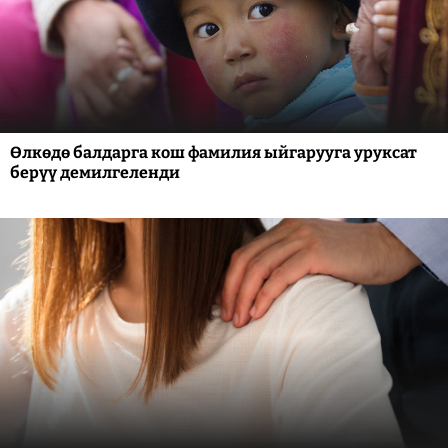
Өлкөдө балдарга кош фамилия ыйгарууга уруксат
берүү демилгеленди