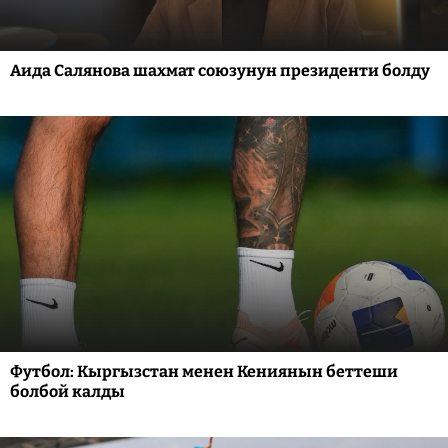
Аида Салянова шахмат союзунун президенти болду
Футбол: Кыргызстан менен Кениянын беттеши
болбой калды