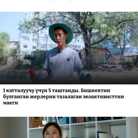
1 катталуучу үчүн 5 таштанды. Бишкектин
булганган жерлерин тазалаган экоактивисттин
маеги