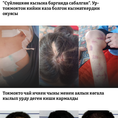
"Сүйлөшкөн кызына барганда сабалган". Ур-
токмоктон кийин каза болгон кызматкердин
окуясы
Токмокто чай ичкен чыны менен аялын көгала
кылып урду деген киши кармалды