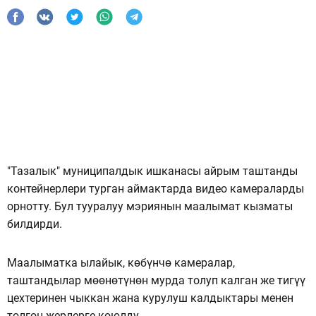
"Тазалык" муниципалдык ишканасы айрым таштанды
контейнерлери турган аймактарда видео камераларды
орнотту. Бул тууралуу мэриянын маалымат кызматы
билдирди.
Маалыматка ылайык, көбүнчө камералар,
таштандылар мөөнөтүнөн мурда толуп калган же тигүү
цехтеринен чыккан жана курулуш калдыктары менен
толгон жерлерге коюлду.