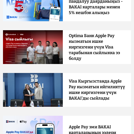
пайдалуу даярданыңыз -
BAKAI карталары менен
5% кешбэк алыңыз
Optima Банк Apple Pay
кызматын ишке
киргизгени үчүн Visa
тарабынан сыйлыкка ээ
болду
Visa Кыргызстанда Apple
Pay кызматын ийгиликтүү
ишке киргизгени үчүн
BAKAI'ды сыйлады
Apple Pay эми BAKAI
карталарынын ээлери