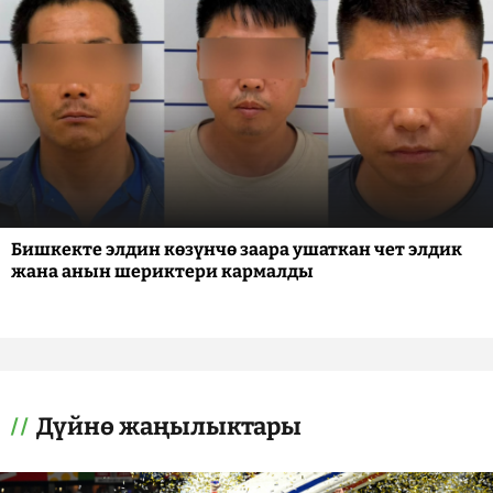
Бишкекте элдин көзүнчө заара ушаткан чет элдик
жана анын шериктери кармалды
Дүйнө жаңылыктары