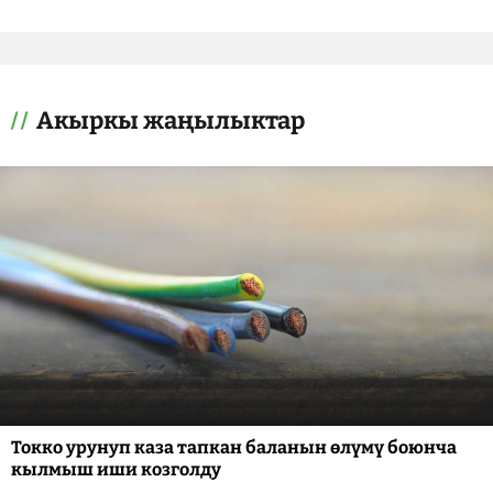
Акыркы жаңылыктар
Токко урунуп каза тапкан баланын өлүмү боюнча
кылмыш иши козголду