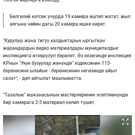
Белгилей кетсек учурда 19 камера иштеп жатат, жыл
аягына чейин дагы 20 камера ишке кирет.
"Курулуш жана тигүү калдыктарын ыргыткан
жарандардын видео материалдары муниципалдык
инспекцияга өткөрүлүп берилет. Өз кезегинде инспекция
КРнын "Укук бузуулар жөнүндө" кодексинин 115-
беренесине ылайык - беренесинин негизинде айып
салат", -
деп айтылат маалыматта.
"Тазалык" ишканасынын мастерлеринин эсептөөнүндө
бир камерага 2-3 материал келип түшөт.