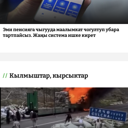
Эми пенсияга чыгууда маалымкат чогултуп убара
тартпайсыз. Жаңы система ишке кирет
Кылмыштар, кырсыктар