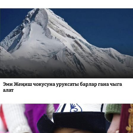
Эми Жеңиш чокусуна уруксаты барлар гана чыга
алат