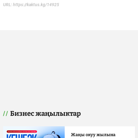
URL:
https://kaktus.kg/14925
Бизнес жаңылыктар
Жаңы окуу жылына