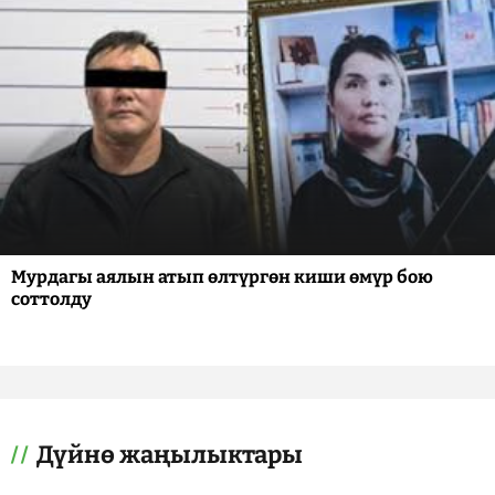
Мурдагы аялын атып өлтүргөн киши өмүр бою
соттолду
Дүйнө жаңылыктары