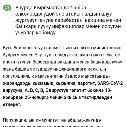
Учурда Кыргызстанда башка
өлкөлөрдөгүдөй эле атайын алдын алуу
жүргүзүлгөнүнө карабастан, вакцина менен
башкарылуучу инфекциялар менен ооруган
учурлар көбөйдү.
Буга байланыштуу саламаттыкты сактоо министринин
буйругу менен Улуттук коомдук саламаттыкты сактоо
институтунун базасында вакцина менен башкарылуучу
жана башка актуалдуу инфекцияларга калктын
популяциялык иммунитетин баалоо максатында -
жарандарды кызамык, кызылча, паротит, SARS-CoV-2
вирусуна, А, В, С, В, Е вирустук гепатит боюнча 13-
ноябрдан 25-ноябрга чейин акысыз тестирлөөдөн
өткөрөт.
Популяциялык иммунитеттин абалы жөнүндө