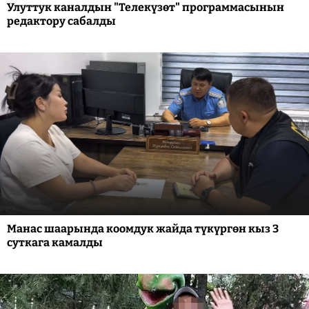
Улуттук каналдын "Телекүзөт" программасынын
редактору сабалды
Манас шаарында коомдук жайда түкүргөн кыз 3
суткага камалды