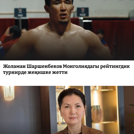
Жоламан Шаршенбеков Монголиядагы рейтингдик
турнирде жеңишке жетти