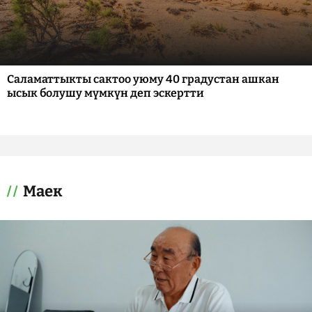
Саламаттыкты сактоо уюму 40 градустан ашкан
ысык болушу мүмкүн деп эскертти
Маек