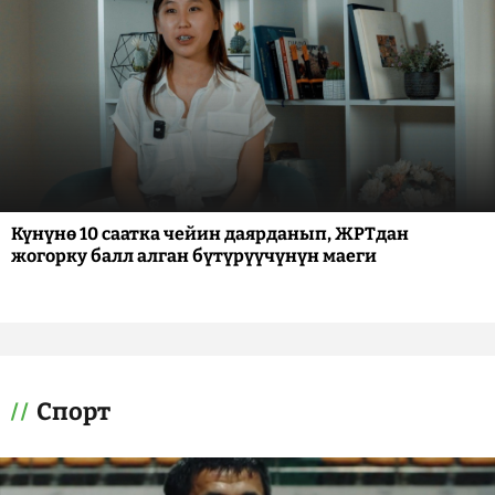
Күнүнө 10 саатка чейин даярданып, ЖРТдан
жогорку балл алган бүтүрүүчүнүн маеги
Спорт