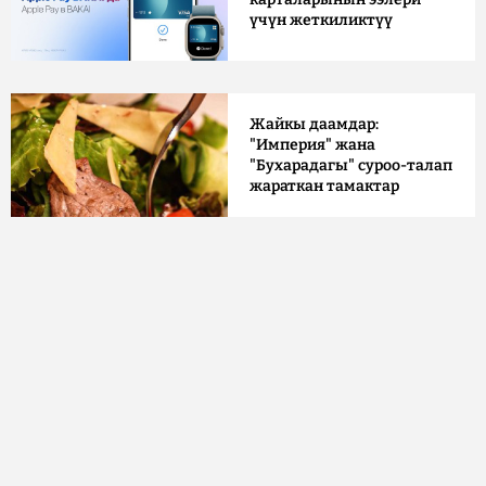
үчүн жеткиликтүү
Жайкы даамдар:
"Империя" жана
"Бухарадагы" суроо-талап
жараткан тамактар