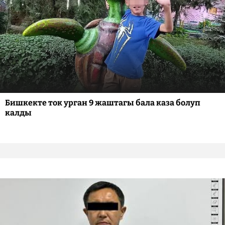
Бишкекте ток урган 9 жаштагы бала каза болуп
калды