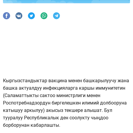
Кыргызстандыктар вакцина менен башкарылуучу жана
башка актуалдуу инфекцияларга каршы иммунитетин
(Саламаттыкты сактоо министрлиги менен
Роспотребнадзордун биргелешкен илимий долбооруна
катышуу аркылуу) акысыз текшере алышат. Бул
тууралуу Республикалык ден соолукту чыңдоо
борборунан кабарлашты.