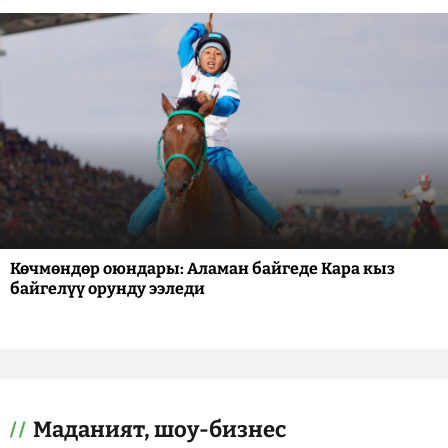
Көчмөндөр оюндары: Аламан байгеде Кара кыз
байгелүү орунду ээледи
Маданият, шоу-бизнес