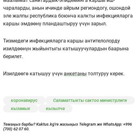
маалымат санитардык-эпидемияга каршы иш-
чараларды, анын ичинде айрым региондогу, ошондой
эле жалпы республика боюнча калкты инфекцияларга
каршы эмдөөнү пландаштыруу үчүн зарыл.
Тизмедеги инфекцияларга каршы антителолорду
изилдөөнүн жыйынтыгы катышуучулардын баарына
берилет.
Изилдөөгө катышуу үчүн
анкетаны
толтуруу керек.
коронавирус
Саламаттыкты сактоо министрлиги
кызамык
кызылча
Темаңыз барбы? Kaktus.kg'ге жазыңыз Telegram же WhatsApp:
+996
(700) 62 07 60.