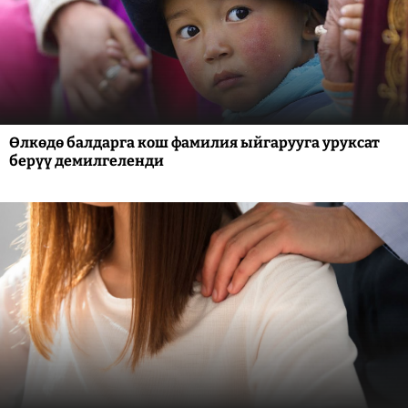
Өлкөдө балдарга кош фамилия ыйгарууга уруксат
берүү демилгеленди