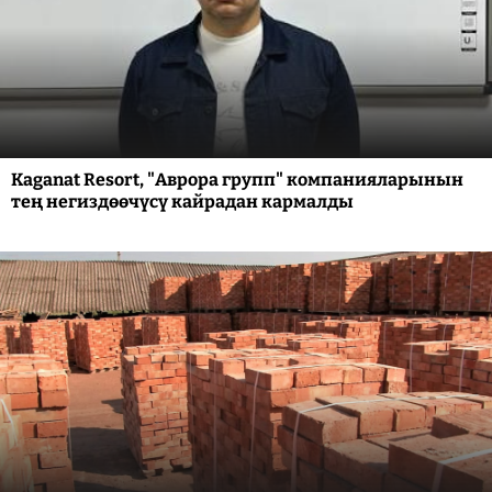
Kaganat Resort, "Аврора групп" компанияларынын
тең негиздөөчүсү кайрадан кармалды