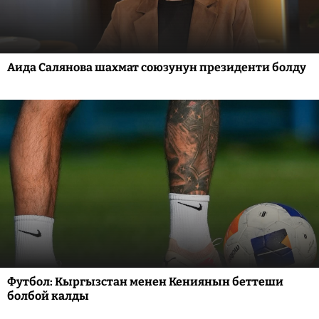
Аида Салянова шахмат союзунун президенти болду
Футбол: Кыргызстан менен Кениянын беттеши
болбой калды