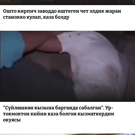
Ошто кирпич заводдо иштеген чет элдик жаран
станокко кулап, каза болду
"Сүйлөшкөн кызына барганда сабалган". Ур-
токмоктон кийин каза болгон кызматкердин
окуясы