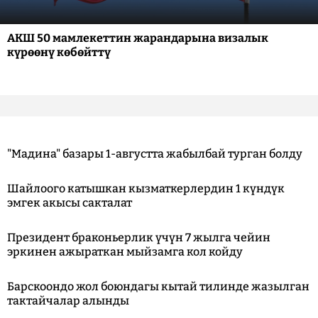
АКШ 50 мамлекеттин жарандарына визалык
күрөөнү көбөйттү
"Мадина" базары 1-августта жабылбай турган болду
Шайлоого катышкан кызматкерлердин 1 күндүк
эмгек акысы сакталат
Президент браконьерлик үчүн 7 жылга чейин
эркинен ажыраткан мыйзамга кол койду
Барскоондо жол боюндагы кытай тилинде жазылган
тактайчалар алынды