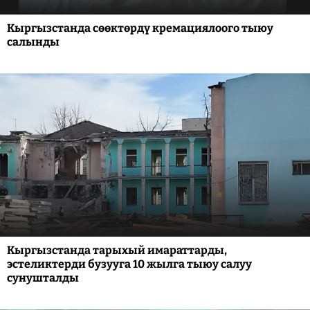
Кыргызстанда сөөктөрдү кремациялоого тыюу
салынды
Кыргызстанда тарыхый имараттарды,
эстеликтерди бузууга 10 жылга тыюу салуу
сунушталды