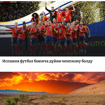
Испания футбол боюнча дүйнө чемпиону болду