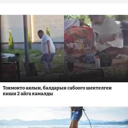
Токмокто аялын, балдарын сабоого шектелген
киши 2 айга камалды