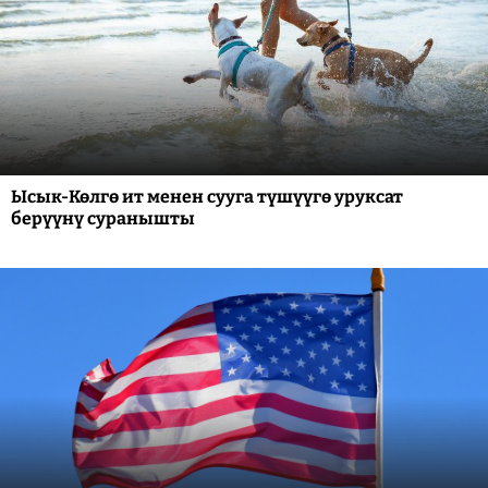
Ысык-Көлгө ит менен сууга түшүүгө уруксат
берүүнү суранышты