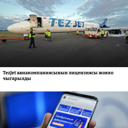
TezJet авиакомпаниясынын лицензиясы жокко
чыгарылды