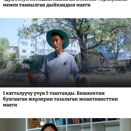
менен таанылган дыйкандын маеги
1 катталуучу үчүн 5 таштанды. Бишкектин
булганган жерлерин тазалаган экоактивисттин
маеги