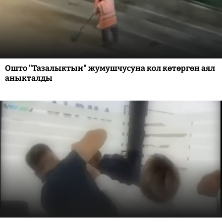
Ошто "Тазалыктын" жумушчусуна кол көтөргөн аял
аныкталды