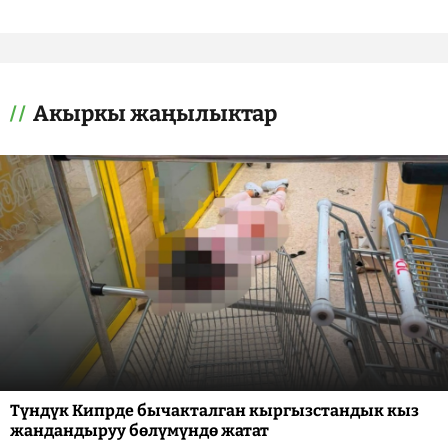
Акыркы жаңылыктар
Түндүк Кипрде бычакталган кыргызстандык кыз
жандандыруу бөлүмүндө жатат