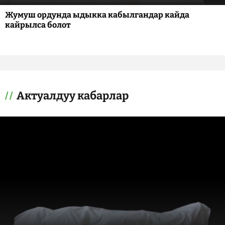
Жумуш ордунда ыдыкка кабылгандар кайда
кайрылса болот
Актуалдуу кабарлар