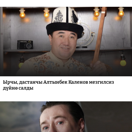
Ырчы, дастанчы Алтынбек Каленов мезгилсиз
дүйнө салды