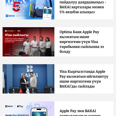
пайдалуу даярданыңыз -
BAKAI карталары менен
5% кешбэк алыңыз
Optima Банк Apple Pay
кызматын ишке
киргизгени үчүн Visa
тарабынан сыйлыкка ээ
болду
Visa Кыргызстанда Apple
Pay кызматын ийгиликтүү
ишке киргизгени үчүн
BAKAI'ды сыйлады
Apple Pay эми BAKAI
карталарынын ээлери