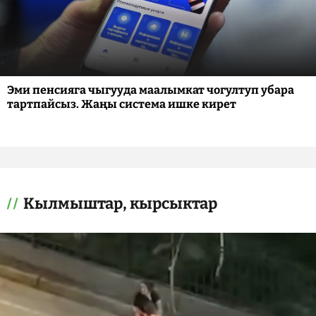
Эми пенсияга чыгууда маалымкат чогултуп убара
тартпайсыз. Жаңы система ишке кирет
Кылмыштар, кырсыктар