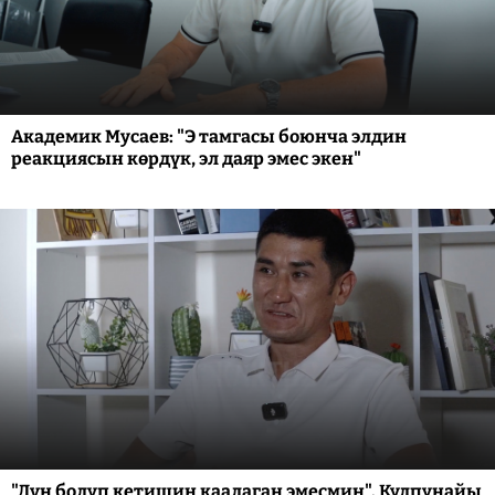
Академик Мусаев: "Э тамгасы боюнча элдин
реакциясын көрдүк, эл даяр эмес экен"
"Дүң болуп кетишин каалаган эмесмин". Кулпунайы