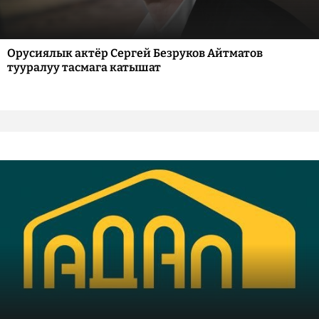
Орусиялык актёр Сергей Безруков Айтматов
тууралуу тасмага катышат