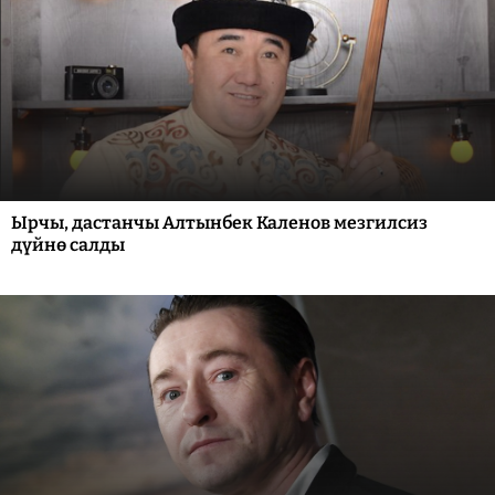
Ырчы, дастанчы Алтынбек Каленов мезгилсиз
дүйнө салды