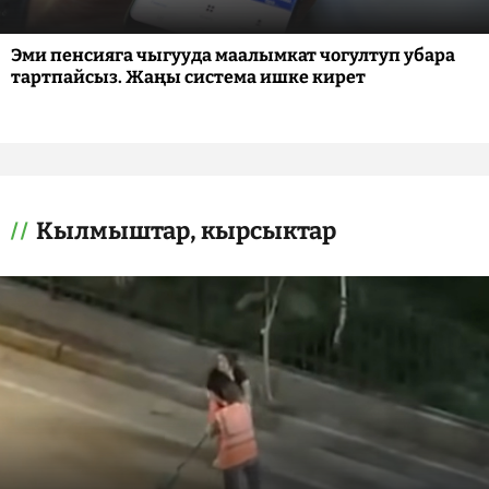
Эми пенсияга чыгууда маалымкат чогултуп убара
тартпайсыз. Жаңы система ишке кирет
Кылмыштар, кырсыктар