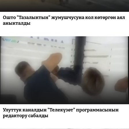
Ошто "Тазалыктын" жумушчусуна кол көтөргөн аял
аныкталды
Улуттук каналдын "Телекүзөт" программасынын
редактору сабалды