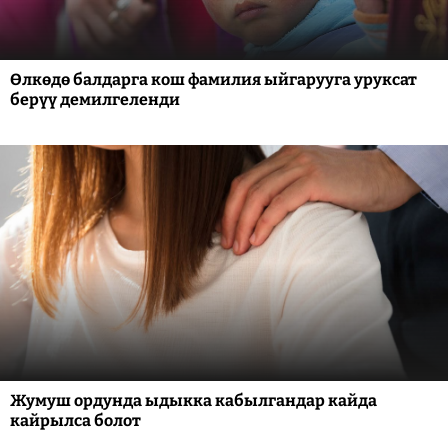
Өлкөдө балдарга кош фамилия ыйгарууга уруксат
берүү демилгеленди
Жумуш ордунда ыдыкка кабылгандар кайда
кайрылса болот