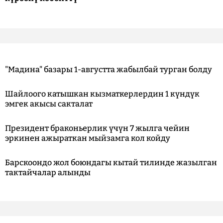
"Мадина" базары 1-августта жабылбай турган болду
Шайлоого катышкан кызматкерлердин 1 күндүк
эмгек акысы сакталат
Президент браконьерлик үчүн 7 жылга чейин
эркинен ажыраткан мыйзамга кол койду
Барскоондо жол боюндагы кытай тилинде жазылган
тактайчалар алынды