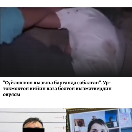
"Сүйлөшкөн кызына барганда сабалган". Ур-
токмоктон кийин каза болгон кызматкердин
окуясы