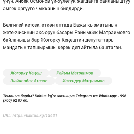
үчүн, Айбек Осмонов үй-бүлөлүк жагдайга байланыштуу
эмгек өргүүгө чыкканын билдирди.
Белгилей кетсек, өткөн аптада Бажы кызматынын
жетекчисинин экс-орун басары Райымбек Матраимовго
байланышы бар Жогорку Кеңештин депутаттары
мандатын тапшырышы керек деп айтыла баштаган.
Жогорку Кеңеш
Райым Матраимов
Шайлообек Атазов
Искендер Матраимов
Темаңыз барбы? Kaktus.kg'ге жазыңыз Telegram же WhatsApp:
+996
(700) 62 07 60.
URL:
https://kaktus.kg/15631