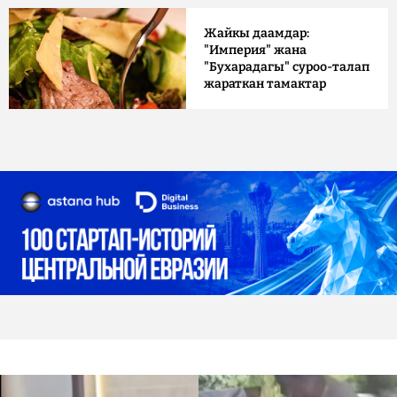
Жайкы даамдар:
"Империя" жана
"Бухарадагы" суроо-талап
жараткан тамактар