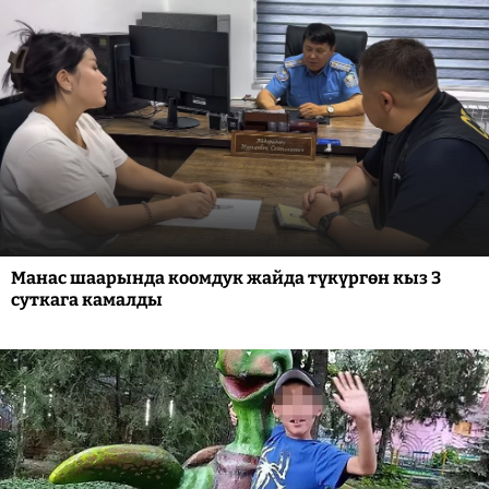
Манас шаарында коомдук жайда түкүргөн кыз 3
суткага камалды