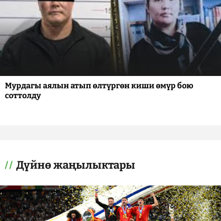
Мурдагы аялын атып өлтүргөн киши өмүр бою
соттолду
Дүйнө жаңылыктары