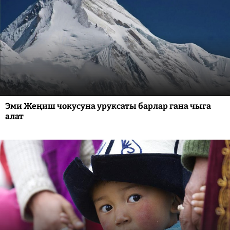
Эми Жеңиш чокусуна уруксаты барлар гана чыга
алат