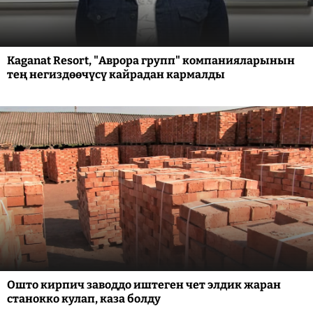
Kaganat Resort, "Аврора групп" компанияларынын
тең негиздөөчүсү кайрадан кармалды
Ошто кирпич заводдо иштеген чет элдик жаран
станокко кулап, каза болду