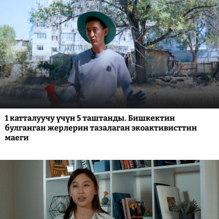
1 катталуучу үчүн 5 таштанды. Бишкектин
булганган жерлерин тазалаган экоактивисттин
маеги