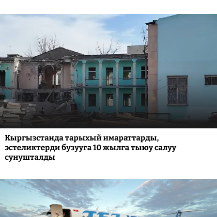
Кыргызстанда тарыхый имараттарды,
эстеликтерди бузууга 10 жылга тыюу салуу
сунушталды