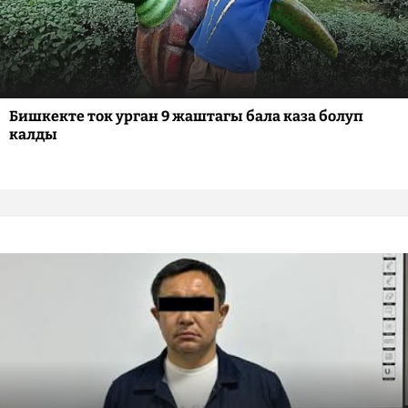
Бишкекте ток урган 9 жаштагы бала каза болуп
калды