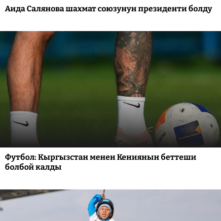
Аида Салянова шахмат союзунун президенти болду
Футбол: Кыргызстан менен Кениянын беттеши
болбой калды