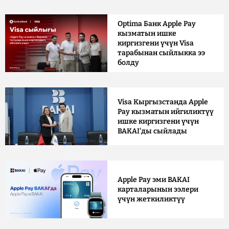
Optima Банк Apple Pay
кызматын ишке
киргизгени үчүн Visa
тарабынан сыйлыкка ээ
болду
Visa Кыргызстанда Apple
Pay кызматын ийгиликтүү
ишке киргизгени үчүн
BAKAI'ды сыйлады
Apple Pay эми BAKAI
карталарынын ээлери
үчүн жеткиликтүү