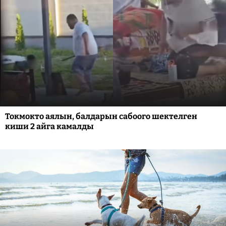
Токмокто аялын, балдарын сабоого шектелген
киши 2 айга камалды