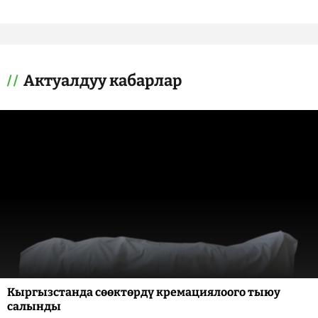
Актуалдуу кабарлар
Кыргызстанда сөөктөрдү кремациялоого тыюу
салынды