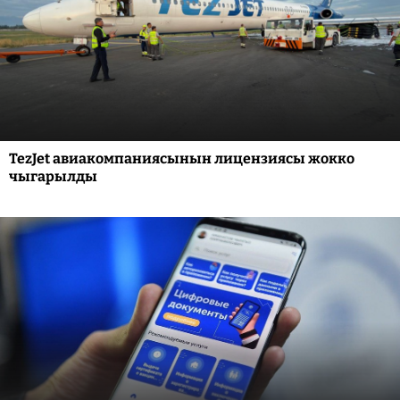
TezJet авиакомпаниясынын лицензиясы жокко
чыгарылды