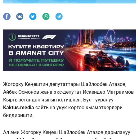
Жогорку Кеңештин депутаттары Шайлообек Атазов,
Айбек Осмонов жана экс-депутат Искендер Матраимов
Кыргызстандан чыгып кетишкен. Бул тууралуу
Kaktus.media
сайтына укук коргоо кызматкерлери
билдиришти.
Ал эми Жогорку Кеңеш Шайлообек Атазов дарылануу