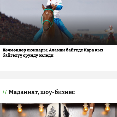
Көчмөндөр оюндары: Аламан байгеде Кара кыз
байгелүү орунду ээледи
Маданият, шоу-бизнес