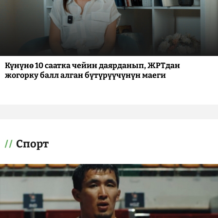
Күнүнө 10 саатка чейин даярданып, ЖРТдан
жогорку балл алган бүтүрүүчүнүн маеги
Спорт