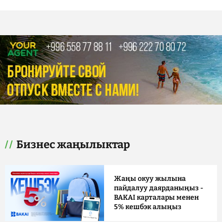
Бизнес жаңылыктар
Жаңы окуу жылына
пайдалуу даярданыңыз -
BAKAI карталары менен
5% кешбэк алыңыз