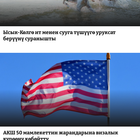
Ысык-Көлгө ит менен сууга түшүүгө уруксат
берүүнү суранышты
АКШ 50 мамлекеттин жарандарына визалык
күрөөнү көбөйттү