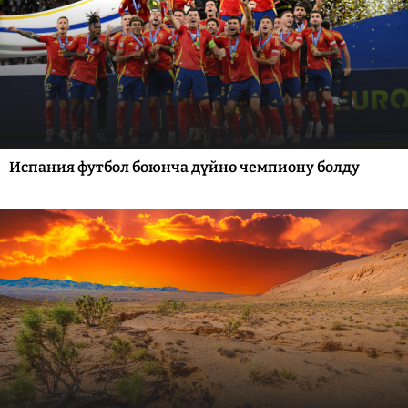
Испания футбол боюнча дүйнө чемпиону болду