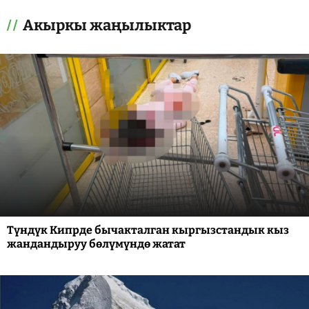
Акыркы жаңылыктар
Түндүк Кипрде бычакталган кыргызстандык кыз
жандандыруу бөлүмүндө жатат