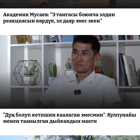
Академик Мусаев: "Э тамгасы боюнча элдин
реакциясын көрдүк, эл даяр эмес экен"
"Дүң болуп кетишин каалаган эмесмин". Кулпунайы
менен таанылган дыйкандын маеги