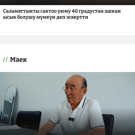
Саламаттыкты сактоо уюму 40 градустан ашкан
ысык болушу мүмкүн деп эскертти
Маек