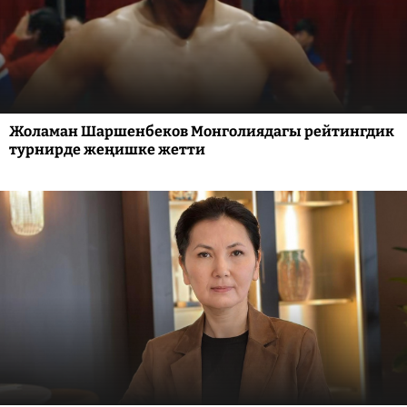
Жоламан Шаршенбеков Монголиядагы рейтингдик
турнирде жеңишке жетти