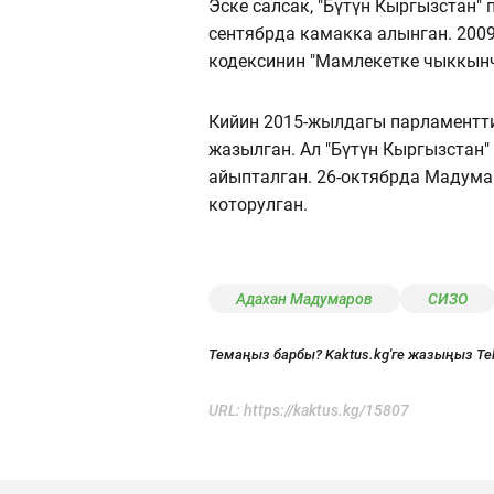
Эске салсак, "Бүтүн Кыргызстан
сентябрда камакка алынган. 20
кодексинин "Мамлекетке чыккынч
Кийин 2015-жылдагы парламентт
жазылган. Ал "Бүтүн Кыргызстан"
айыпталган. 26-октябрда Мадума
которулган.
Адахан Мадумаров
СИЗО
Темаңыз барбы? Kaktus.kg'ге жазыңыз Te
URL:
https://kaktus.kg/15807