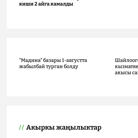
киши 2 айга камалды
"Мадина" базары 1-августта
Шайлоог
жабылбай турган болду
кызматке
акысы са
Акыркы жаңылыктар