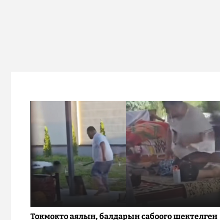
Токмокто аялын, балдарын сабоого шектелген