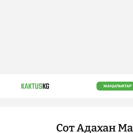
ЖАҢЫЛЫКТАР
Сот Адахан М