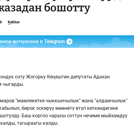
 жазадан бошотту
6
Kaktus
самое интересное в
Telegram
йондук соту Жогорку Кеңештин депутаты Адахан
м чыгарды.
думаров "мамлекетке чыккынчылык" жана "алдамчылык"
табылып, бирок эскирүү мөөнөтү өтүп кеткендигине
шотулду. Баш коргоо чарасы соттун чечими мыйзамдуу
з калды, тагыраагы калды.