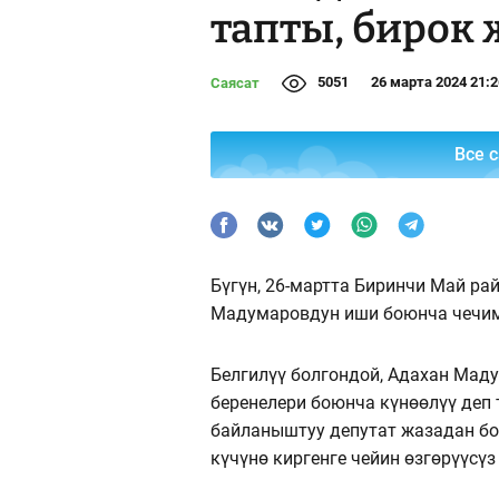
тапты, бирок
5051
26 марта 2024 21:2
Саясат
Все 
Бүгүн, 26-мартта Биринчи Май ра
Мадумаровдун иши боюнча чечи
Белгилүү болгондой, Адахан Ма
беренелери боюнча күнөөлүү деп 
байланыштуу депутат жазадан бо
күчүнө киргенге чейин өзгөрүүсү