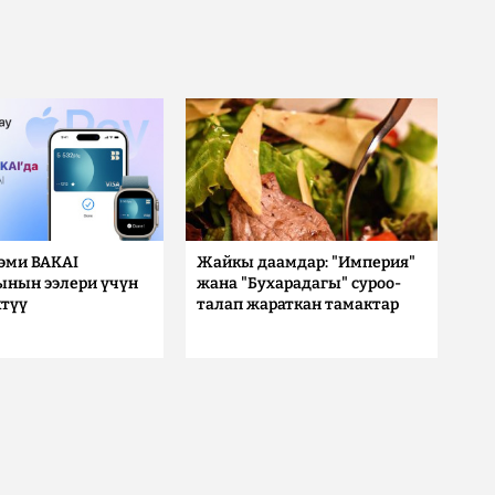
 эми BAKAI
Жайкы даамдар: "Империя"
ынын ээлери үчүн
жана "Бухарадагы" суроо-
түү
талап жараткан тамактар