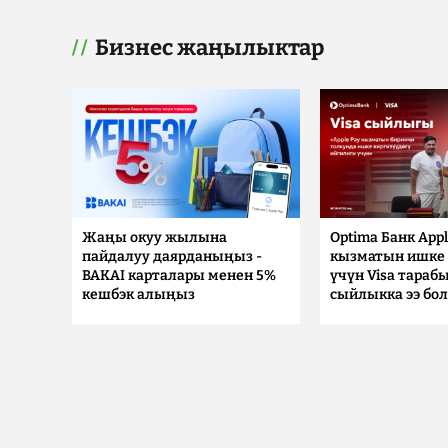
Бизнес жаңылыктар
Жаңы окуу жылына
Optima Банк Appl
пайдалуу даярданыңыз -
кызматын ишке 
BAKAI карталары менен 5%
үчүн Visa тараб
кешбэк алыңыз
сыйлыкка ээ бо