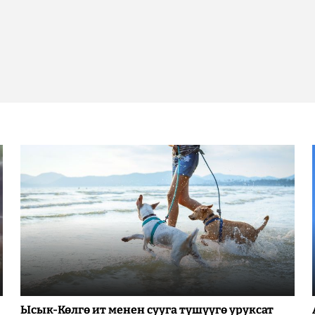
Ысык-Көлгө ит менен сууга түшүүгө уруксат