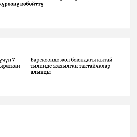
күрөөнү көбөйттү
үчүн 7
Барскоондо жол боюндагы кытай
ыраткан
тилинде жазылган тактайчалар
алынды