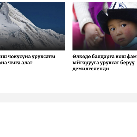
иш чокусуна уруксаты
Өлкөдө балдарга кош фа
ана чыга алат
ыйгарууга уруксат берүү
демилгеленди