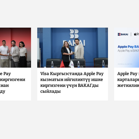
e Pay
Visa Кыргызстанда Apple Pay
Apple Pay
киргизгени
кызматын ийгиликтүү ишке
карталар
ынан
киргизгени үчүн BAKAI'ды
жеткилик
лду
сыйлады