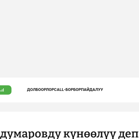
ДОЛБООРЛОР
CALL-БОРБОР
ПАЙДАЛУУ
адумаровду күнөөлүү деп