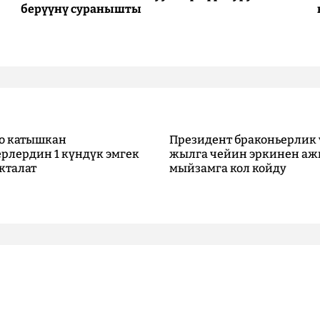
берүүнү суранышты
о катышкан
Президент браконьерлик 
рлердин 1 күндүк эмгек
жылга чейин эркинен аж
кталат
мыйзамга кол койду