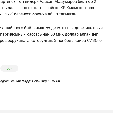
" партиясынын лидери Адахан Мадумаров былтыр 2-
09-жылдагы протоколго ылайык, КР Кылмыш-жаза
ылык" беренеси боюнча айып тагылган.
ик шайлоого байланыштуу депутаттын дарегине арыз
 партиясынын кассасынан 50 миң доллар алган деп
ров ооруканага которулган. 3-ноябрда кайра СИЗОго
сот
legram же WhatsApp:
+996 (700) 62 07 60.