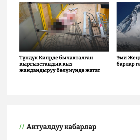
Түндүк Кипрде бычакталган
Эми Жең
кыргызстандык кыз
барлар г
жандандыруу бөлүмүндө жатат
Актуалдуу кабарлар