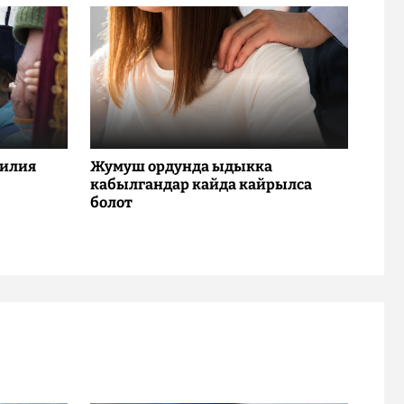
милия
Жумуш ордунда ыдыкка
кабылгандар кайда кайрылса
болот