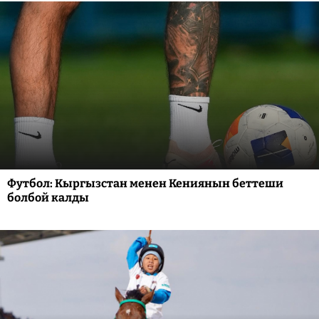
Футбол: Кыргызстан менен Кениянын беттеши
болбой калды