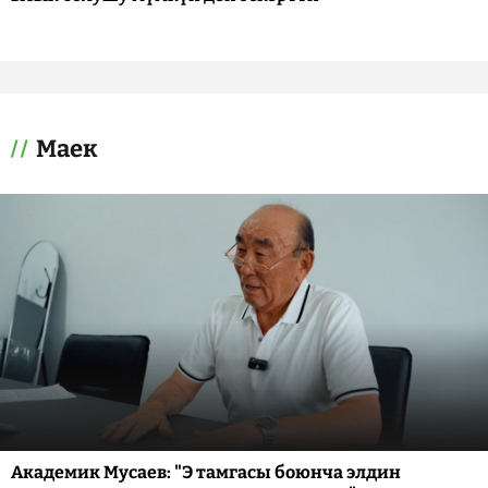
Маек
Академик Мусаев: "Э тамгасы боюнча элдин