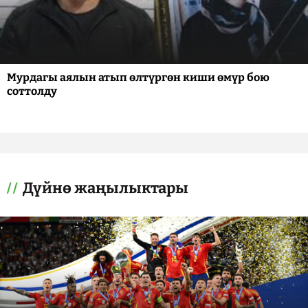
Мурдагы аялын атып өлтүргөн киши өмүр бою
соттолду
Дүйнө жаңылыктары