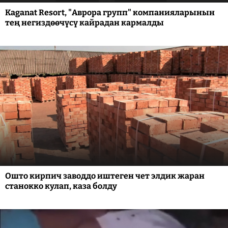
Kaganat Resort, "Аврора групп" компанияларынын
тең негиздөөчүсү кайрадан кармалды
Ошто кирпич заводдо иштеген чет элдик жаран
станокко кулап, каза болду