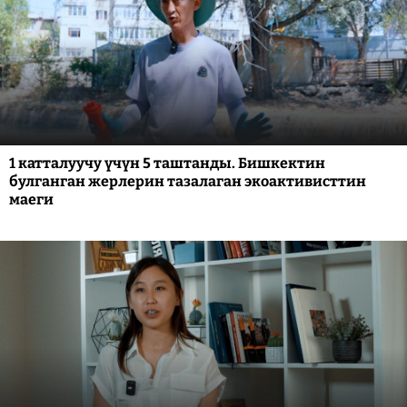
1 катталуучу үчүн 5 таштанды. Бишкектин
булганган жерлерин тазалаган экоактивисттин
маеги