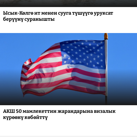
Ысык-Көлгө ит менен сууга түшүүгө уруксат
берүүнү суранышты
АКШ 50 мамлекеттин жарандарына визалык
күрөөнү көбөйттү