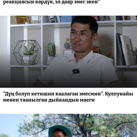
реакциясын көрдүк, эл даяр эмес экен"
"Дүң болуп кетишин каалаган эмесмин". Кулпунайы
менен таанылган дыйкандын маеги