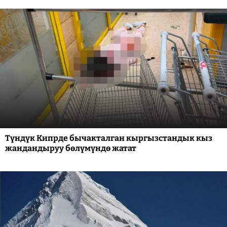
Түндүк Кипрде бычакталган кыргызстандык кыз
жандандыруу бөлүмүндө жатат