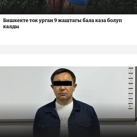
Бишкекте ток урган 9 жаштагы бала каза болуп
калды