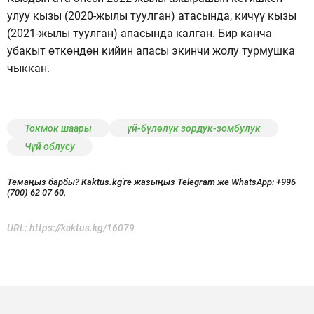
улуу кызы (2020-жылы туулган) атасында, кичүү кызы
(2021-жылы туулган) апасында калган. Бир канча
убакыт өткөндөн кийин апасы экинчи жолу турмушка
чыккан.
Токмок шаары
үй-бүлөлүк зордук-зомбулук
Чүй облусу
Темаңыз барбы? Kaktus.kg'ге жазыңыз Telegram же WhatsApp:
+996
(700) 62 07 60.
URL:
https://kaktus.kg/16079