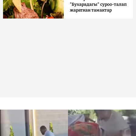
"Бухарадагы" суроо-талап
жараткан тамактар