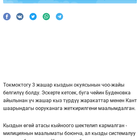
Токмоктогу 3 жашар кыздын окуясынын чоо-жайы
белгилүү болду. Эскерте кетсек, буга чейин Буденовка
айылынан үч жашар кыз түрдүү жаракаттар менен Кант
шаарындагы ооруканага жеткирилгени маалымдалган.
Кыздын өгөй атасы кыйноого шектелип кармалган -
милициянын маалыматы боюнча, ал кызды системалуу