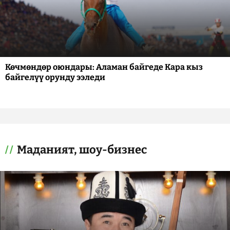
Көчмөндөр оюндары: Аламан байгеде Кара кыз
байгелүү орунду ээледи
Маданият, шоу-бизнес