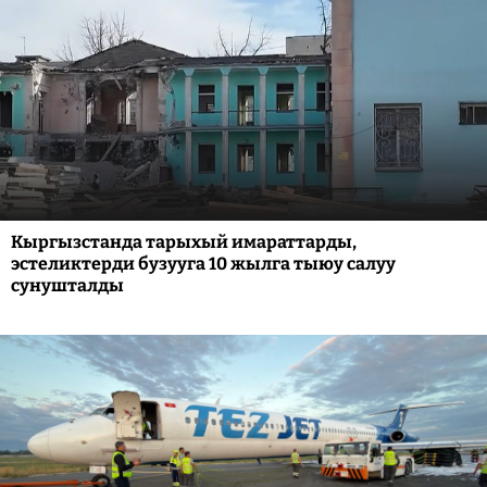
Кыргызстанда тарыхый имараттарды,
эстеликтерди бузууга 10 жылга тыюу салуу
сунушталды