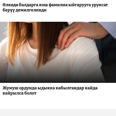
Өлкөдө балдарга кош фамилия ыйгарууга уруксат
берүү демилгеленди
Жумуш ордунда ыдыкка кабылгандар кайда
кайрылса болот