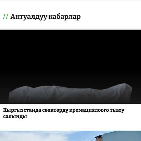
Актуалдуу кабарлар
Кыргызстанда сөөктөрдү кремациялоого тыюу
салынды