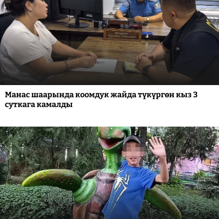
Манас шаарында коомдук жайда түкүргөн кыз 3
суткага камалды