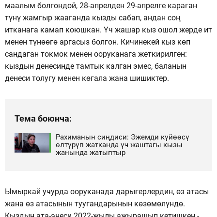
маалым болгондой, 28-апрелден 29-апрелге караган
түнү жамгыр жааганда кызды сабап, андан соң
итканага камап коюшкан. Үч жашар кыз ошол жерде ит
менен түнөөгө аргасыз болгон. Кичинекей кыз көп
сандаган токмок менен ооруканага жеткирилген:
кыздын денесинде тамтык калган эмес, баланын
денеси толугу менен көгала жана шишиктер.
Тема боюнча:
Рахиманын сиңдиси: Эжемди күйөөсү
өлтүрүп жатканда үч жаштагы кызы
жанында жатыптыр
Ымыркай учурда ооруканада дарыгерлердин, өз атасы
жана өз атасынын туугандарынын көзөмөлүндө.
Кыздын ата-энеси 2022-жылы ажырашып кетишкен -