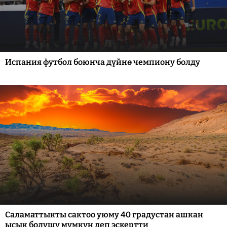
Испания футбол боюнча дүйнө чемпиону болду
Саламаттыкты сактоо уюму 40 градустан ашкан
ысык болушу мүмкүн деп эскертти