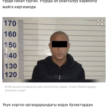
түрдө сабап турган. Учурда ал убактылуу кармоочу
жайга киргизилди.
Өгөй кызын кыйнаган деп шектелген адам. Ачык булактардан
алынган сүрөт
Укук коргоо органдарындагы өздүк булактардан