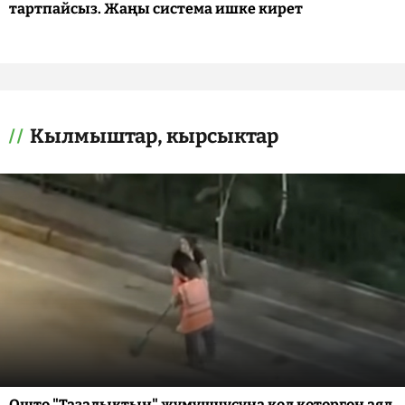
тартпайсыз. Жаңы система ишке кирет
Кылмыштар, кырсыктар
Ошто "Тазалыктын" жумушчусуна кол көтөргөн аял