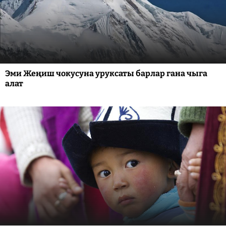
Эми Жеңиш чокусуна уруксаты барлар гана чыга
алат