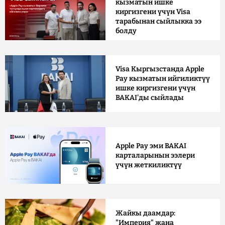
кызматын ишке
киргизгени үчүн Visa
тарабынан сыйлыкка ээ
болду
Visa Кыргызстанда Apple
Pay кызматын ийгиликтүү
ишке киргизгени үчүн
BAKAI'ды сыйлады
Apple Pay эми BAKAI
карталарынын ээлери
үчүн жеткиликтүү
Жайкы даамдар:
"Империя" жана