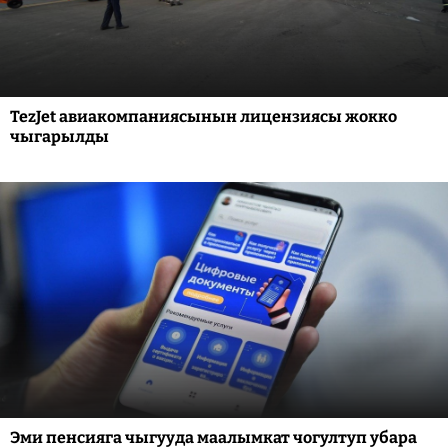
TezJet авиакомпаниясынын лицензиясы жокко
чыгарылды
Эми пенсияга чыгууда маалымкат чогултуп убара