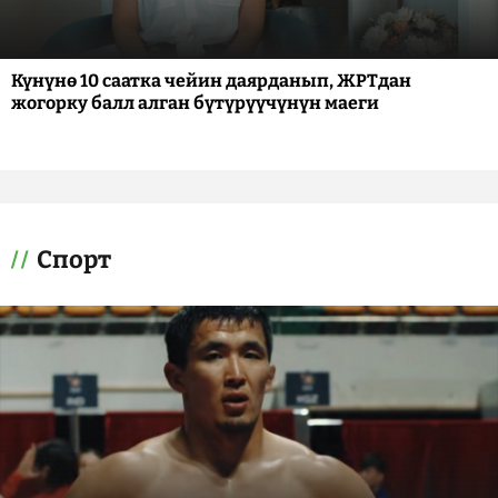
Күнүнө 10 саатка чейин даярданып, ЖРТдан
жогорку балл алган бүтүрүүчүнүн маеги
Спорт