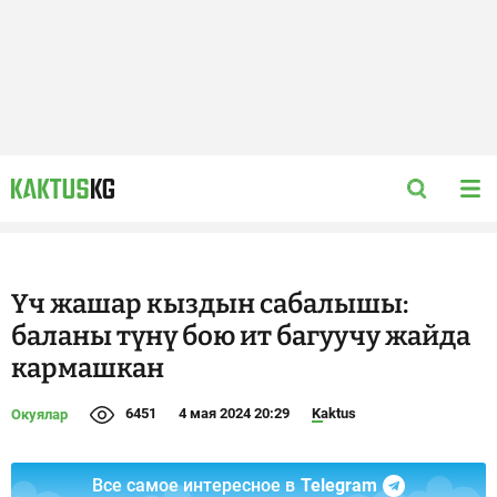
Үч жашар кыздын сабалышы:
баланы түнү бою ит багуучу жайда
кармашкан
6451
4 мая 2024 20:29
Kaktus
Окуялар
Все самое интересное в
Telegram