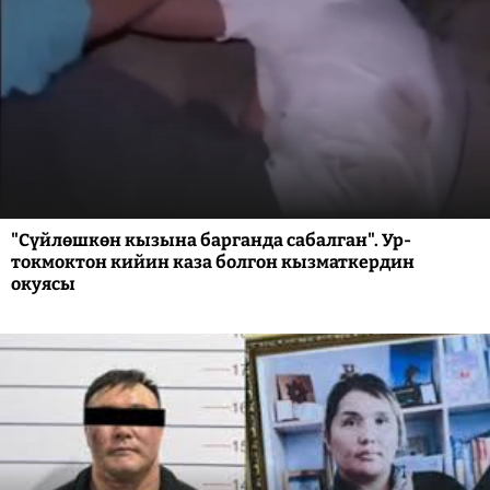
"Сүйлөшкөн кызына барганда сабалган". Ур-
токмоктон кийин каза болгон кызматкердин
окуясы