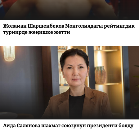
Жоламан Шаршенбеков Монголиядагы рейтингдик
турнирде жеңишке жетти
Аида Салянова шахмат союзунун президенти болду