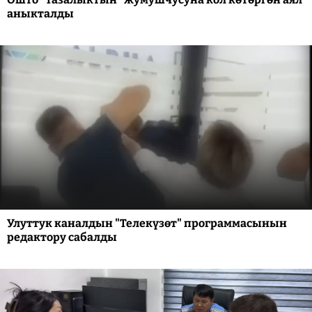
аныкталды
Улуттук каналдын "Телекүзөт" программасынын
редактору сабалды