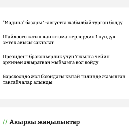
"Мадина" базары 1-августта жабылбай турган болду
Шайлоого катышкан кызматкерлердин 1 күндүк
эмгек акысы сакталат
Президент браконьерлик үчүн 7 жылга чейин
эркинен ажыраткан мыйзамга кол койду
Барскоондо жол боюндагы кытай тилинде жазылган
тактайчалар алынды
Акыркы жаңылыктар