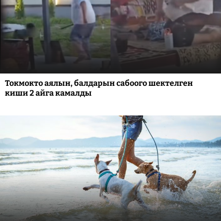
Токмокто аялын, балдарын сабоого шектелген
киши 2 айга камалды