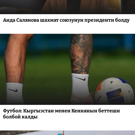
Аида Салянова шахмат союзунун президенти болду
Футбол: Кыргызстан менен Кениянын беттеши
болбой калды