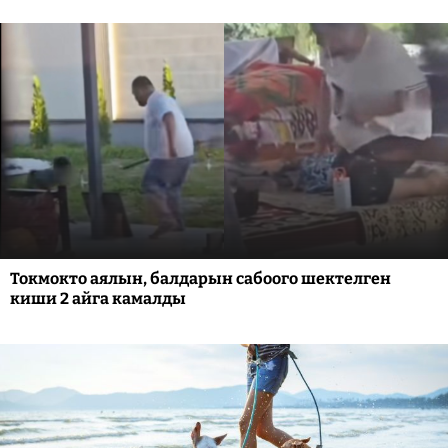
Токмокто аялын, балдарын сабоого шектелген
киши 2 айга камалды