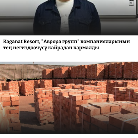
Kaganat Resort, "Аврора групп" компанияларынын
тең негиздөөчүсү кайрадан кармалды