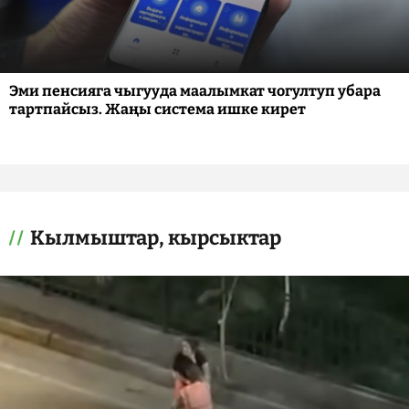
Эми пенсияга чыгууда маалымкат чогултуп убара
тартпайсыз. Жаңы система ишке кирет
Кылмыштар, кырсыктар