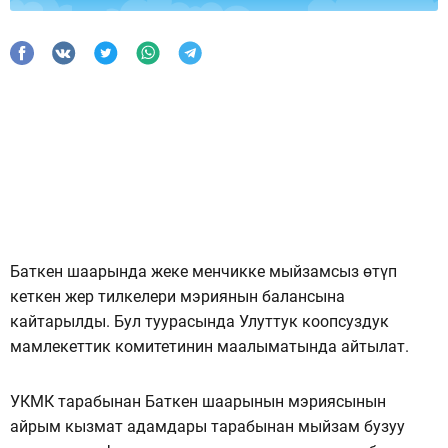
Баткен шаарында жеке менчикке мыйзамсыз өтүп
кеткен жер тилкелери мэриянын балансына
кайтарылды. Бул туурасында Улуттук коопсуздук
мамлекеттик комитетинин маалыматында айтылат.
УКМК тарабынан Баткен шаарынын мэриясынын
айрым кызмат адамдары тарабынан мыйзам бузуу