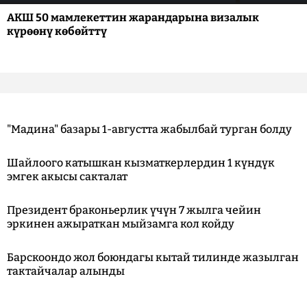
АКШ 50 мамлекеттин жарандарына визалык
күрөөнү көбөйттү
"Мадина" базары 1-августта жабылбай турган болду
Шайлоого катышкан кызматкерлердин 1 күндүк
эмгек акысы сакталат
Президент браконьерлик үчүн 7 жылга чейин
эркинен ажыраткан мыйзамга кол койду
Барскоондо жол боюндагы кытай тилинде жазылган
тактайчалар алынды