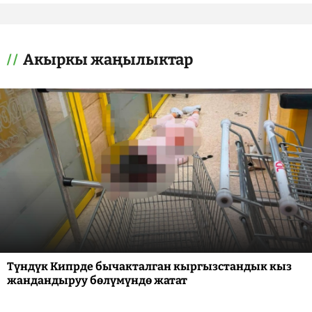
Акыркы жаңылыктар
Түндүк Кипрде бычакталган кыргызстандык кыз
жандандыруу бөлүмүндө жатат