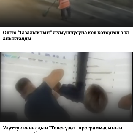
Ошто "Тазалыктын" жумушчусуна кол көтөргөн аял
аныкталды
Улуттук каналдын "Телекүзөт" программасынын