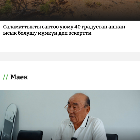
Саламаттыкты сактоо уюму 40 градустан ашкан
ысык болушу мүмкүн деп эскертти
Маек