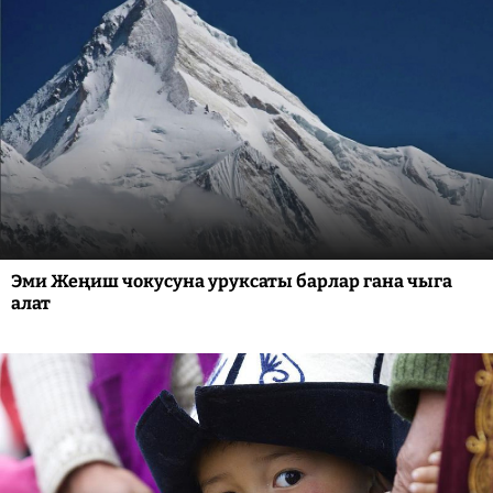
Эми Жеңиш чокусуна уруксаты барлар гана чыга
алат