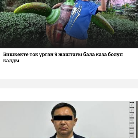
Бишкекте ток урган 9 жаштагы бала каза болуп
калды