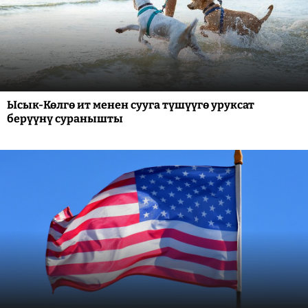
Ысык-Көлгө ит менен сууга түшүүгө уруксат
берүүнү суранышты