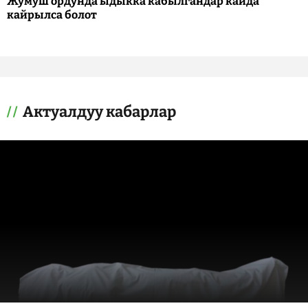
Жумуш ордунда ыдыкка кабылгандар кайда
кайрылса болот
Актуалдуу кабарлар