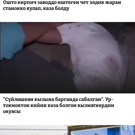
Ошто кирпич заводдо иштеген чет элдик жаран
станокко кулап, каза болду
"Сүйлөшкөн кызына барганда сабалган". Ур-
токмоктон кийин каза болгон кызматкердин
окуясы