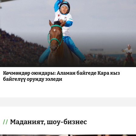
Көчмөндөр оюндары: Аламан байгеде Кара кыз
байгелүү орунду ээледи
Маданият, шоу-бизнес