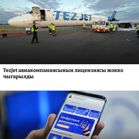
TezJet авиакомпаниясынын лицензиясы жокко
чыгарылды