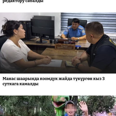
редактору сабалды
Манас шаарында коомдук жайда түкүргөн кыз 3
суткага камалды