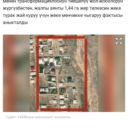
менен трансформациялоонун тиешелүү жол-жоболорун
жүргүзбөстөн, жалпы аянты 1,44 га жер тилкесин жеке
турак жай куруу үчүн жеке менчикке чыгаруу фактысы
аныкталды.
Сүрөт: УКМКнын маалымат кызматы