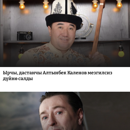
Ырчы, дастанчы Алтынбек Каленов мезгилсиз
дүйнө салды