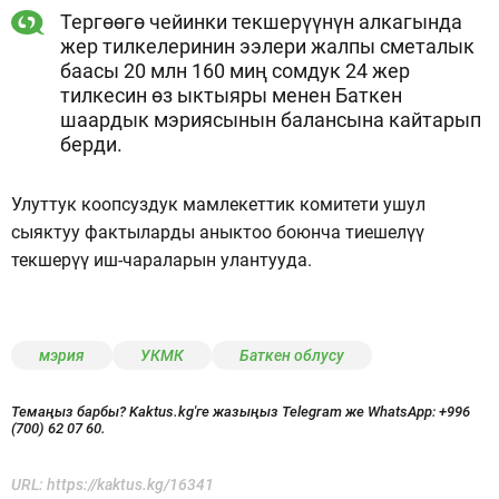
Тергөөгө чейинки текшерүүнүн алкагында
жер тилкелеринин ээлери жалпы сметалык
баасы 20 млн 160 миң сомдук 24 жер
тилкесин өз ыктыяры менен Баткен
шаардык мэриясынын балансына кайтарып
берди.
Улуттук коопсуздук мамлекеттик комитети ушул
сыяктуу фактыларды аныктоо боюнча тиешелүү
текшерүү иш-чараларын улантууда.
мэрия
УКМК
Баткен облусу
Темаңыз барбы? Kaktus.kg'ге жазыңыз Telegram же WhatsApp:
+996
(700) 62 07 60.
URL:
https://kaktus.kg/16341