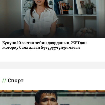
Күнүнө 10 саатка чейин даярданып, ЖРТдан
жогорку балл алган бүтүрүүчүнүн маеги
Спорт