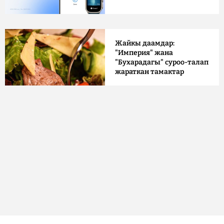
Жайкы даамдар:
"Империя" жана
"Бухарадагы" суроо-талап
жараткан тамактар