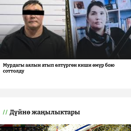
Мурдагы аялын атып өлтүргөн киши өмүр бою
соттолду
Дүйнө жаңылыктары