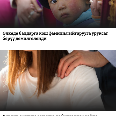
Өлкөдө балдарга кош фамилия ыйгарууга уруксат
берүү демилгеленди