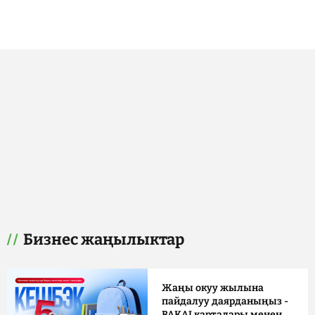
Бизнес жаңылыктар
Жаңы окуу жылына
пайдалуу даярданыңыз -
BAKAI карталары менен