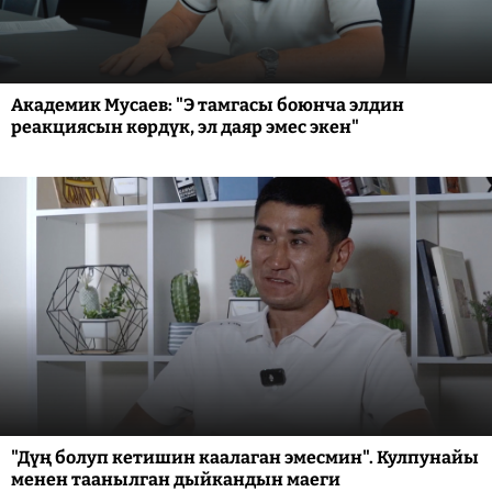
Академик Мусаев: "Э тамгасы боюнча элдин
реакциясын көрдүк, эл даяр эмес экен"
"Дүң болуп кетишин каалаган эмесмин". Кулпунайы
менен таанылган дыйкандын маеги