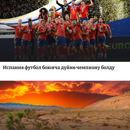
Испания футбол боюнча дүйнө чемпиону болду