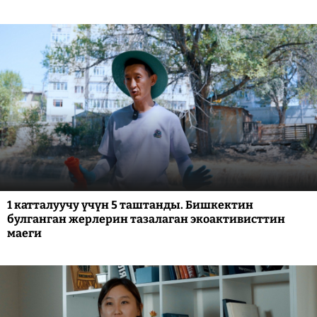
1 катталуучу үчүн 5 таштанды. Бишкектин
булганган жерлерин тазалаган экоактивисттин
маеги