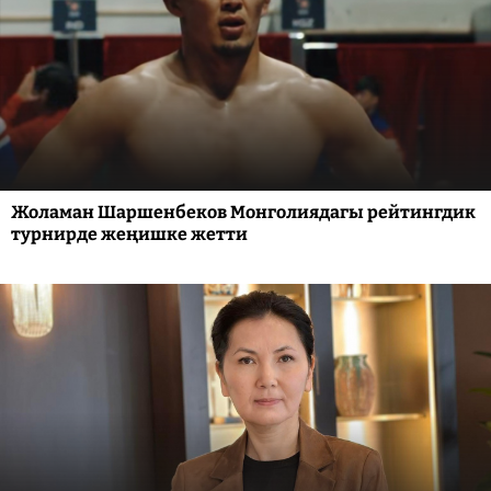
Жоламан Шаршенбеков Монголиядагы рейтингдик
турнирде жеңишке жетти