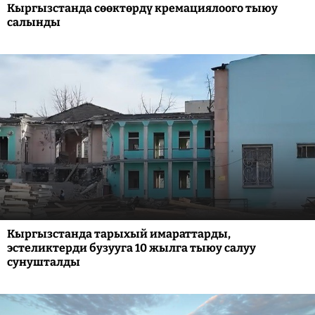
Кыргызстанда сөөктөрдү кремациялоого тыюу
салынды
Кыргызстанда тарыхый имараттарды,
эстеликтерди бузууга 10 жылга тыюу салуу
сунушталды