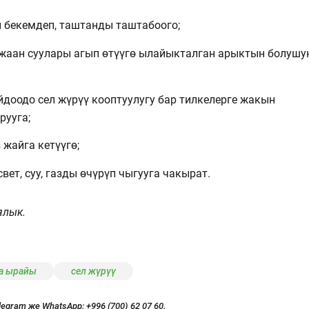
 бекемдеп, таштанды таштабоого;
 жаан суулары агып өтүүгө ылайыкталган арыктын болушу
айдоодо сел жүрүү кооптуулугу бар тилкелерге жакын
рууга;
 жайга кетүүгө;
вет, суу, газды өчүрүп чыгууга чакырат.
ялык.
а ырайы
сел жүрүү
legram же WhatsApp:
+996 (700) 62 07 60.