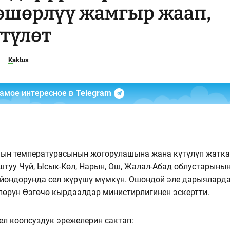
өшөрлүү жамгыр жаап,
үтүлөт
Kaktus
самое интересное в
Telegram
банын температурасынын жогорулашына жана күтүлүп жатк
туу Чүй, Ысык-Көл, Нарын, Ош, Жалал-Абад облустарыны
райондорунда сел жүрүшү мүмкүн. Ошондой эле дарыялард
лөрүн Өзгөчө кырдаалдар министирлигинен эскертти.
ел коопсуздук эрежелерин сактап: