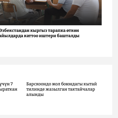
Өзбекстандан кыргыз тарапка өткөн
айылдарда каттоо иштери башталды
үчүн 7
Барскоондо жол боюндагы кытай
ыраткан
тилинде жазылган тактайчалар
алынды