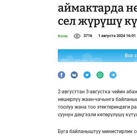
аймактарда н
сел жүрүшү к
3716
1 августа 2024 16:01
Коом
Все 
2-августтан 3-августка чейин а
нөшөрлүү жаан-чачынга байланыш
тоолуу жана тоо этектериндеги 
суунун деңгээли көтөрүлүшү күтү
Буга байланыштуу министирлик с