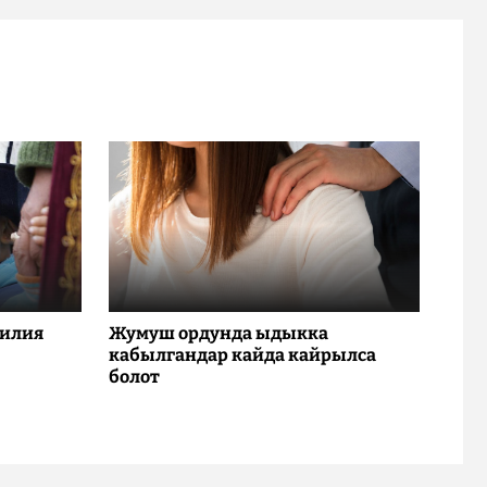
милия
Жумуш ордунда ыдыкка
кабылгандар кайда кайрылса
болот