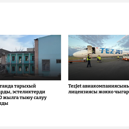
танда тарыхый
TezJet авиакомпаниясын
рды, эстеликтерди
лицензиясы жокко чыга
10 жылга тыюу салуу
лды