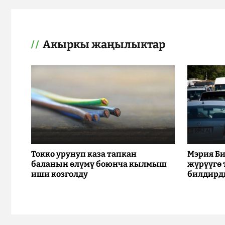
Акыркы жаңылыктар
Токко урунуп каза тапкан
Мэрия Би
баланын өлүмү боюнча кылмыш
жүрүүгө
иши козголду
билдирд