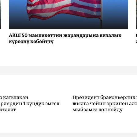
АКШ 50 мамлекеттин жарандарына визалык
күрөөнү көбөйттү
о катышкан
Президент браконьерлик 
рлердин 1 күндүк эмгек
жылга чейин эркинен аж
кталат
мыйзамга кол койду