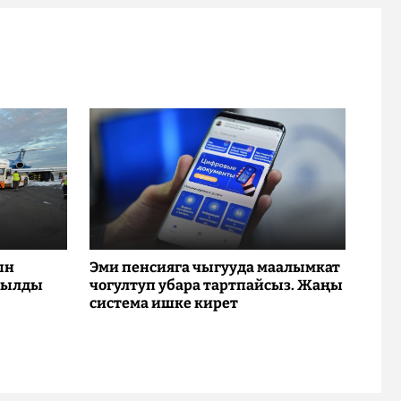
ын
Эми пенсияга чыгууда маалымкат
рылды
чогултуп убара тартпайсыз. Жаңы
система ишке кирет