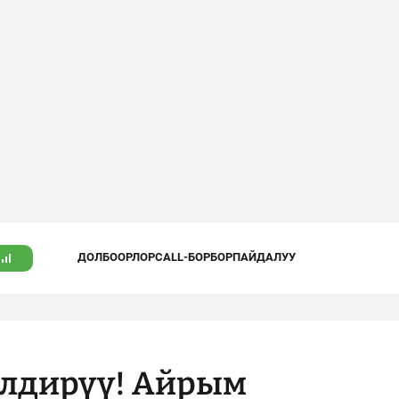
ДОЛБООРЛОР
CALL-БОРБОР
ПАЙДАЛУУ
дирүү! Айрым