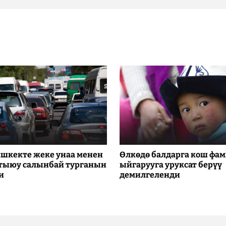
шкекте жеке унаа менен
Өлкөдө балдарга кош фа
 тыюу салынбай турганын
ыйгарууга уруксат берүү
и
демилгеленди