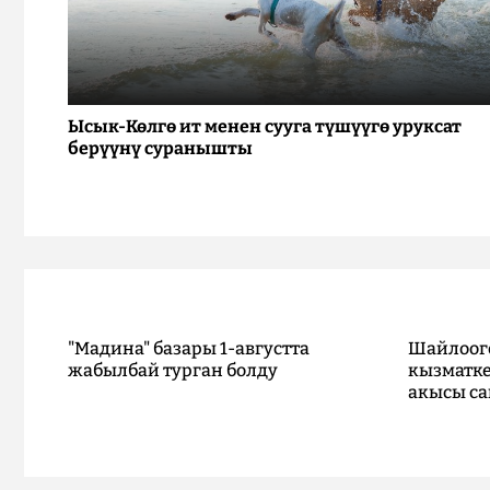
Ысык-Көлгө ит менен сууга түшүүгө уруксат
берүүнү суранышты
"Мадина" базары 1-августта
Шайлоог
жабылбай турган болду
кызматке
акысы са