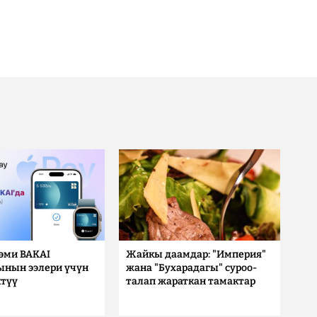
 эми BAKAI
Жайкы даамдар: "Империя"
ынын ээлери үчүн
жана "Бухарадагы" суроо-
түү
талап жараткан тамактар