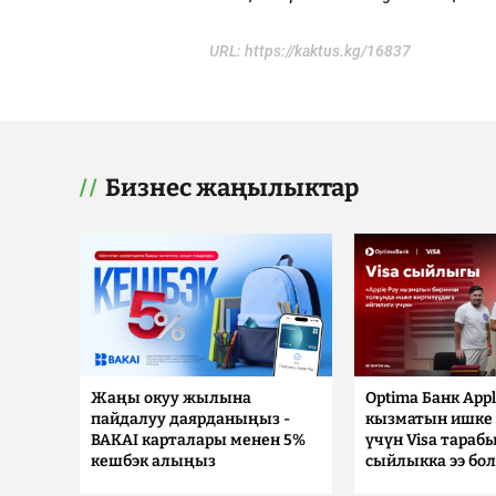
URL:
https://kaktus.kg/16837
Бизнес жаңылыктар
Жаңы окуу жылына
Optima Банк Appl
пайдалуу даярданыңыз -
кызматын ишке 
BAKAI карталары менен 5%
үчүн Visa тараб
кешбэк алыңыз
сыйлыкка ээ бо