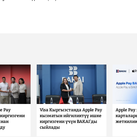
e Pay
Visa Кыргызстанда Apple Pay
Apple Pay
киргизгени
кызматын ийгиликтүү ишке
карталар
ынан
киргизгени үчүн BAKAI'ды
жеткилик
лду
сыйлады