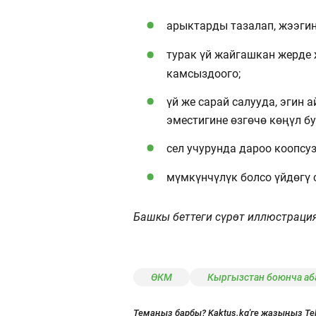
арыктарды тазалап, жээгин
турак үй жайгашкан жерде
камсыздоого;
үй же сарай салууда, эгин 
эместигине өзгөчө көңүл бу
сел учурунда дароо коопсуз
мүмкүнчүлүк болсо үйдөгү с
Башкы беттеги сүрөт иллюстраци
ӨКМ
Кыргызстан боюнча аб
Темаңыз барбы? Kaktus.kg'ге жазыңыз Te