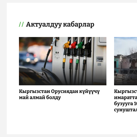
Актуалдуу кабарлар
Кыргызстан Орусиядан күйүүчү
Кыргызс
май алмай болду
имаратта
бузууга 
сунушта