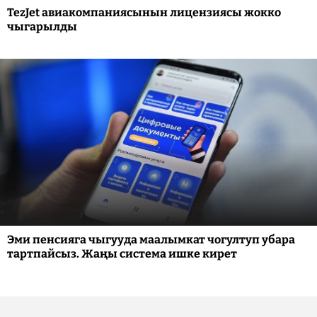
TezJet авиакомпаниясынын лицензиясы жокко
чыгарылды
Эми пенсияга чыгууда маалымкат чогултуп убара
тартпайсыз. Жаңы система ишке кирет