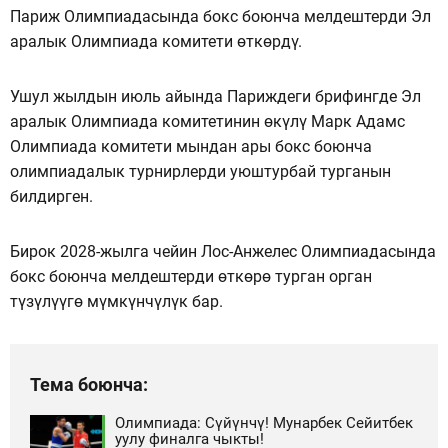
Париж Олимпиадасында бокс боюнча мелдештерди Эл
аралык Олимпиада комитети өткөрдү.
Ушул жылдын июль айында Париждеги брифингде Эл
аралык Олимпиада комитетинин өкүлү Марк Адамс
Олимпиада комитети мындан ары бокс боюнча
олимпиадалык турнирлерди уюштурбай турганын
билдирген.
Бирок 2028-жылга чейин Лос-Анжелес Олимпиадасында
бокс боюнча мелдештерди өткөрө турган орган
түзүлүүгө мүмкүнчүлүк бар.
Тема боюнча:
Олимпиада: Сүйүнчү! Мунарбек Сейитбек
уулу финалга чыкты!