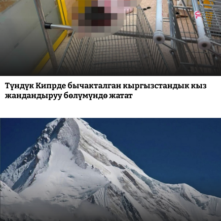
Түндүк Кипрде бычакталган кыргызстандык кыз
жандандыруу бөлүмүндө жатат