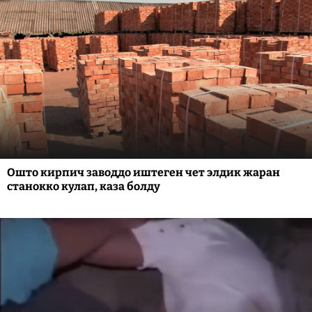
Ошто кирпич заводдо иштеген чет элдик жаран
станокко кулап, каза болду