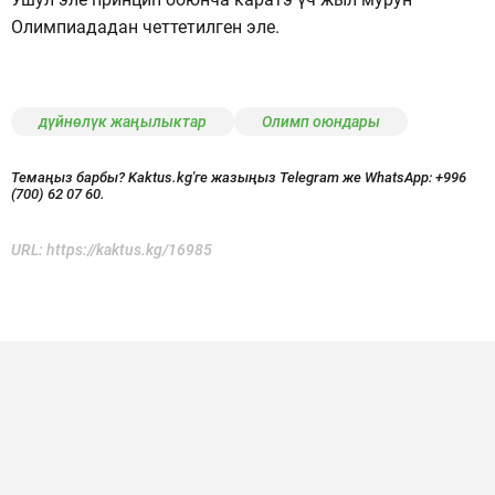
Олимпиададан четтетилген эле.
дүйнөлүк жаңылыктар
Олимп оюндары
Темаңыз барбы? Kaktus.kg'ге жазыңыз Telegram же WhatsApp:
+996
(700) 62 07 60.
URL:
https://kaktus.kg/16985