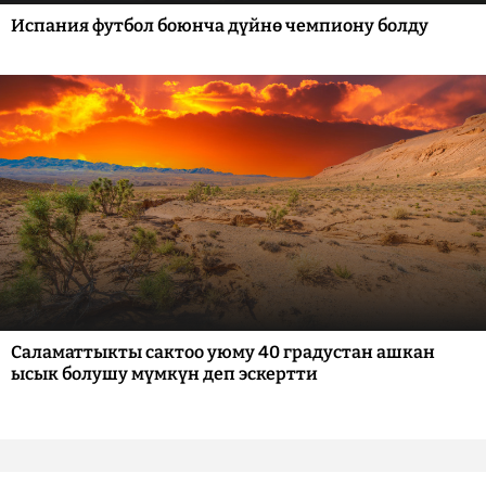
Испания футбол боюнча дүйнө чемпиону болду
Саламаттыкты сактоо уюму 40 градустан ашкан
ысык болушу мүмкүн деп эскертти