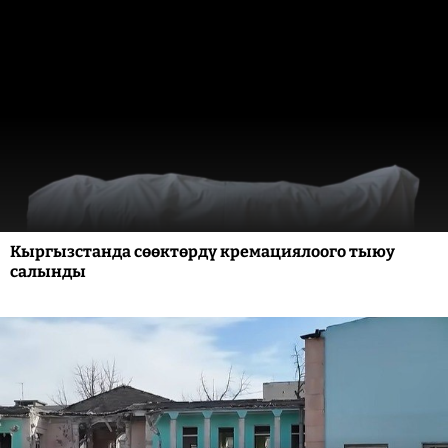
Кыргызстанда сөөктөрдү кремациялоого тыюу
салынды