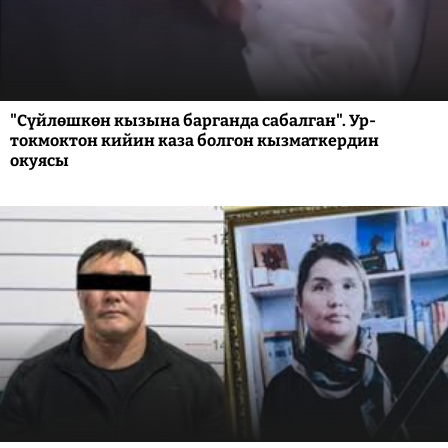
"Сүйлөшкөн кызына барганда сабалган". Ур-
токмоктон кийин каза болгон кызматкердин
окуясы