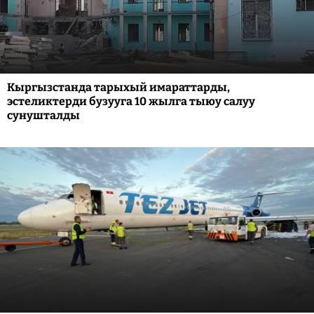
Кыргызстанда тарыхый имараттарды,
эстеликтерди бузууга 10 жылга тыюу салуу
сунушталды