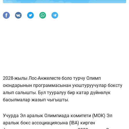
2028-жылы Лос-Анжелесте боло турчу Олимп
оюндарынын программасынан уюштуруучулар боксту
алып салышты. Бул тууралуу бир катар дүйнөлүк
басылмалар жазып чыгышты.
Учурда Эл аралык Олимпиада комитети (МОК) Эл
аралык бокс ассоциациясына (IBA) кирген