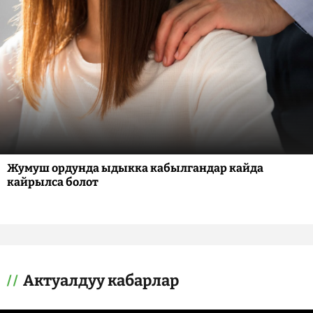
Жумуш ордунда ыдыкка кабылгандар кайда
кайрылса болот
Актуалдуу кабарлар