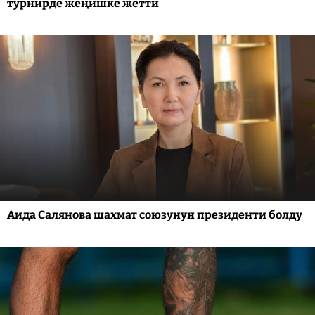
турнирде жеңишке жетти
Аида Салянова шахмат союзунун президенти болду