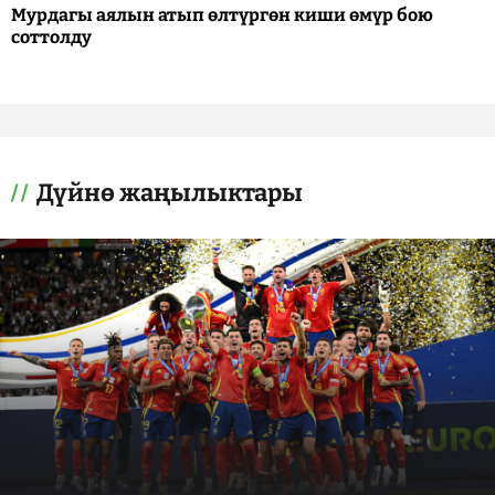
Мурдагы аялын атып өлтүргөн киши өмүр бою
соттолду
Дүйнө жаңылыктары