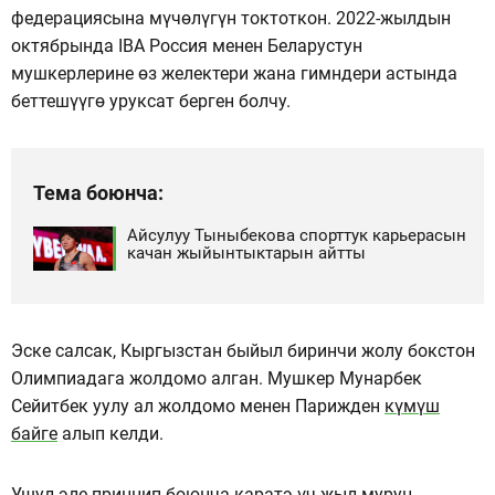
федерациясына мүчөлүгүн токтоткон. 2022-жылдын
октябрында IBA Россия менен Беларустун
мушкерлерине өз желектери жана гимндери астында
беттешүүгө уруксат берген болчу.
Тема боюнча:
Айсулуу Тыныбекова спорттук карьерасын
качан жыйынтыктарын айтты
Эске салсак, Кыргызстан быйыл биринчи жолу бокстон
Олимпиадага жолдомо алган. Мушкер Мунарбек
Сейитбек уулу ал жолдомо менен Парижден
күмүш
байге
алып келди.
Ушул эле принцип боюнча каратэ үч жыл мурун