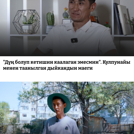
"Дүң болуп кетишин каалаган эмесмин". Кулпунайы
менен таанылган дыйкандын маеги