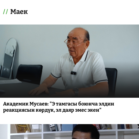
Маек
Академик Мусаев: "Э тамгасы боюнча элдин
реакциясын көрдүк, эл даяр эмес экен"