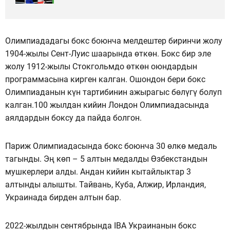
Олимпиададагы бокс боюнча мелдештер биринчи жолу
1904-жылы Сент-Луис шаарында өткөн. Бокс бир эле
жолу 1912-жылы Стокгольмдо өткөн оюндардын
программасына кирген калган. Ошондон бери бокс
Олимпиаданын күн тартибинин ажырагыс бөлүгү болуп
калган.100 жылдан кийин Лондон Олимпиадасында
аялдардын боксу да пайда болгон.
Париж Олимпиадасында бокс боюнча 30 өлкө медаль
тагынды. Эң көп – 5 алтын медалды Өзбекстандын
мушкерлери алды. Андан кийин кытайлыктар 3
алтынды алышты. Тайвань, Куба, Алжир, Ирландия,
Украинада бирден алтын бар.
2022-жылдын сентябрында IBA Украинанын бокс