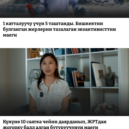
1 катталуучу үчүн 5 таштанды. Бишкектин
булганган жерлерин тазалаган экоактивисттин
маеги
Күнүнө 10 саатка чейин даярданып, ЖРТдан
жогорку балл алган бүтүрүүчүнүн маеги