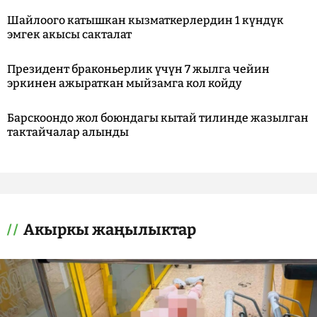
Шайлоого катышкан кызматкерлердин 1 күндүк
эмгек акысы сакталат
Президент браконьерлик үчүн 7 жылга чейин
эркинен ажыраткан мыйзамга кол койду
Барскоондо жол боюндагы кытай тилинде жазылган
тактайчалар алынды
Акыркы жаңылыктар