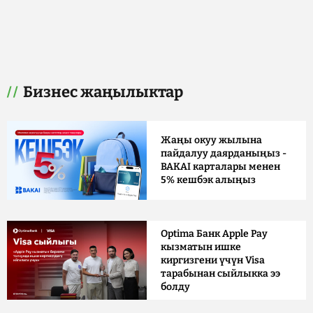
Бизнес жаңылыктар
Жаңы окуу жылына
пайдалуу даярданыңыз -
BAKAI карталары менен
5% кешбэк алыңыз
Optima Банк Apple Pay
кызматын ишке
киргизгени үчүн Visa
тарабынан сыйлыкка ээ
болду