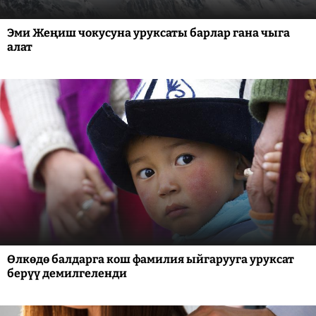
Эми Жеңиш чокусуна уруксаты барлар гана чыга
алат
Өлкөдө балдарга кош фамилия ыйгарууга уруксат
берүү демилгеленди