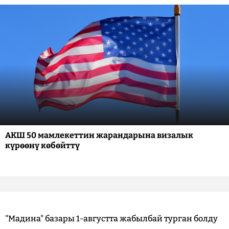
АКШ 50 мамлекеттин жарандарына визалык
күрөөнү көбөйттү
"Мадина" базары 1-августта жабылбай турган болду