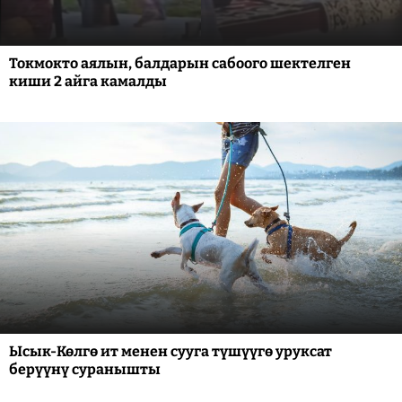
Токмокто аялын, балдарын сабоого шектелген
киши 2 айга камалды
Ысык-Көлгө ит менен сууга түшүүгө уруксат
берүүнү суранышты