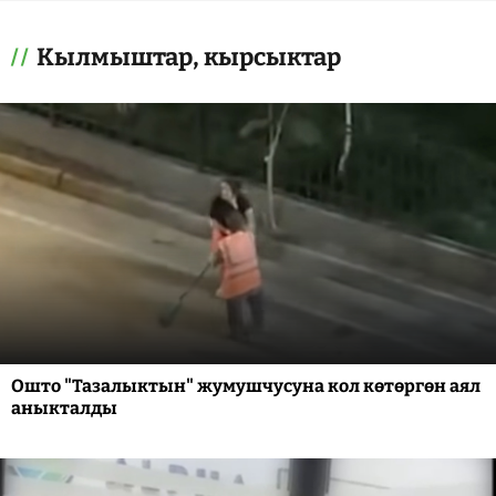
Кылмыштар, кырсыктар
Ошто "Тазалыктын" жумушчусуна кол көтөргөн аял
аныкталды