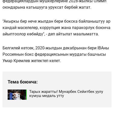
федерациялардын мушкерлерине 2028-жылкы Олимп
оюндарына катышууга уруксат бербей жатат.
"Акыркы бир нече жылдан бери бокска байланыштуу ар
кандай маселелер, коррупция жана паракорлук боюнча
айыптоолор көбөйдү", - деп айтылат маалыматта.
Белгилей кетсек, 2020-жылдын декабрынан бери IBAны
Россиянын бокс федерациясынын мурдагы башчысы
Умар Кремлев жетектеп келет.
Тема боюнча:
Тарых жаратты! Мунарбек Сейитбек уулу
күмүш медаль утту