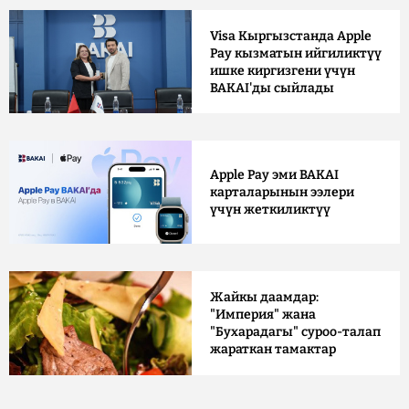
Visa Кыргызстанда Apple
Pay кызматын ийгиликтүү
ишке киргизгени үчүн
BAKAI'ды сыйлады
Apple Pay эми BAKAI
карталарынын ээлери
үчүн жеткиликтүү
Жайкы даамдар:
"Империя" жана
"Бухарадагы" суроо-талап
жараткан тамактар