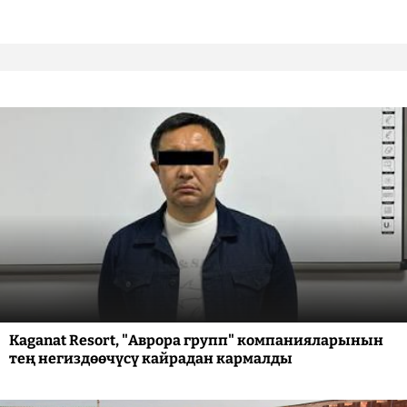
Kaganat Resort, "Аврора групп" компанияларынын
тең негиздөөчүсү кайрадан кармалды