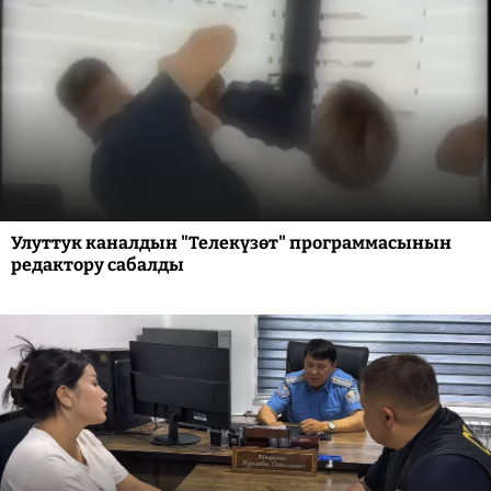
Улуттук каналдын "Телекүзөт" программасынын
редактору сабалды