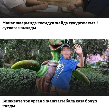
Манас шаарында коомдук жайда түкүргөн кыз 3
суткага камалды
Бишкекте ток урган 9 жаштагы бала каза болуп
калды