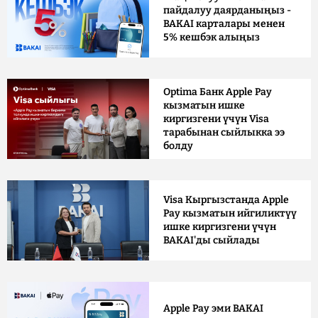
пайдалуу даярданыңыз -
BAKAI карталары менен
5% кешбэк алыңыз
Optima Банк Apple Pay
кызматын ишке
киргизгени үчүн Visa
тарабынан сыйлыкка ээ
болду
Visa Кыргызстанда Apple
Pay кызматын ийгиликтүү
ишке киргизгени үчүн
BAKAI'ды сыйлады
Apple Pay эми BAKAI