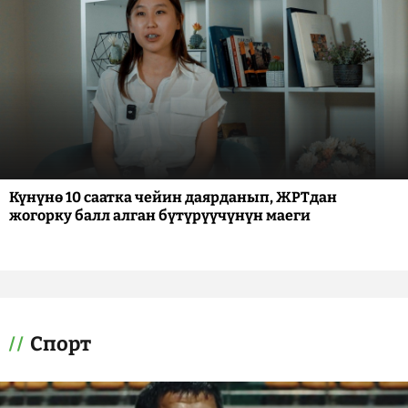
Күнүнө 10 саатка чейин даярданып, ЖРТдан
жогорку балл алган бүтүрүүчүнүн маеги
Спорт