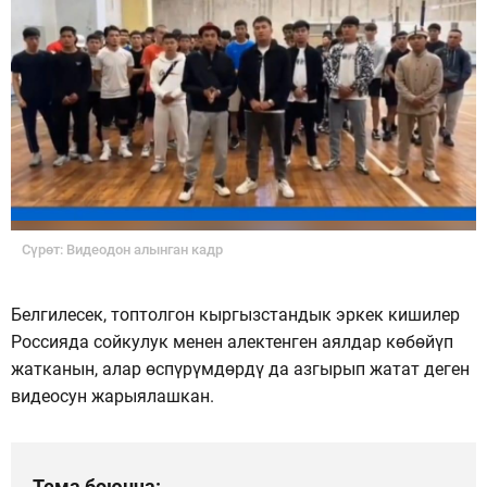
Сүрөт: Видеодон алынган кадр
Белгилесек, топтолгон кыргызстандык эркек кишилер
Россияда сойкулук менен алектенген аялдар көбөйүп
жатканын, алар өспүрүмдөрдү да азгырып жатат деген
видеосун жарыялашкан.
Тема боюнча: