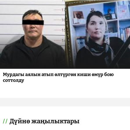
Мурдагы аялын атып өлтүргөн киши өмүр бою
соттолду
Дүйнө жаңылыктары