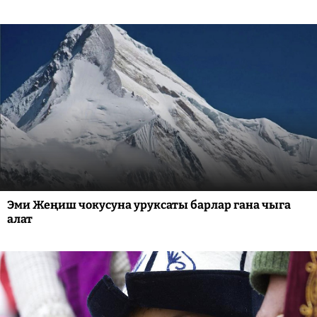
Эми Жеңиш чокусуна уруксаты барлар гана чыга
алат