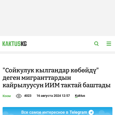
"Сойкулук кылгандар көбөйдү"
деген мигранттардын
кайрылуусун ИИМ тактай баштады
4023
16 августа 2024 12:57
Kaktus
Коом
Все самое интересное в
Telegram