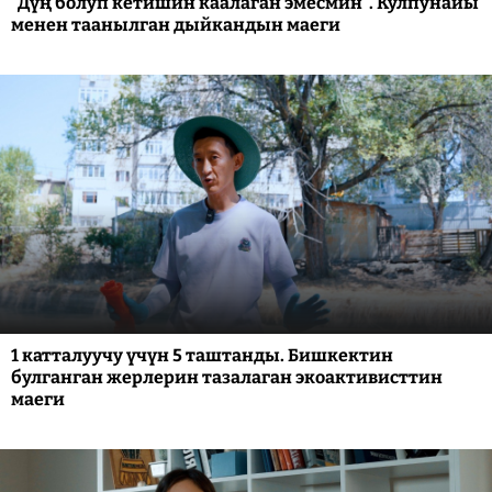
"Дүң болуп кетишин каалаган эмесмин". Кулпунайы
менен таанылган дыйкандын маеги
1 катталуучу үчүн 5 таштанды. Бишкектин
булганган жерлерин тазалаган экоактивисттин
маеги