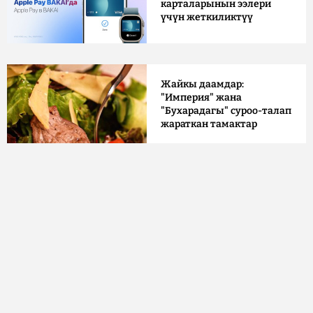
карталарынын ээлери
үчүн жеткиликтүү
Жайкы даамдар:
"Империя" жана
"Бухарадагы" суроо-талап
жараткан тамактар