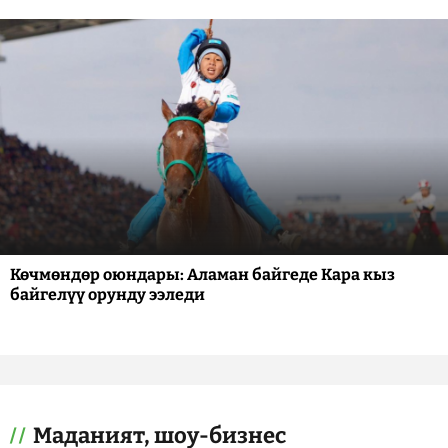
Көчмөндөр оюндары: Аламан байгеде Кара кыз
байгелүү орунду ээледи
Маданият, шоу-бизнес