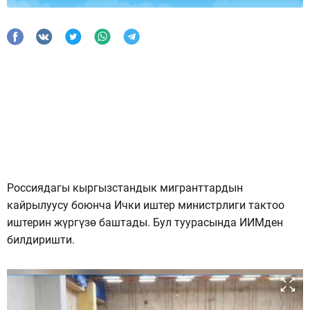
Россиядагы кыргызстандык мигранттардын
кайрылуусу боюнча Ички иштер министрлиги тактоо
иштерин жүргүзө баштады. Бул туурасында ИИМден
билдиришти.