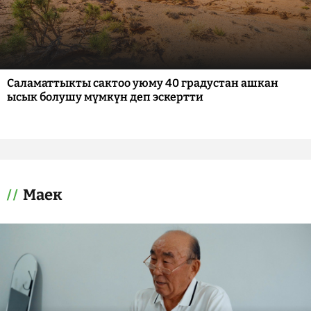
Саламаттыкты сактоо уюму 40 градустан ашкан
ысык болушу мүмкүн деп эскертти
Маек