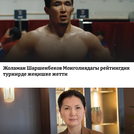
Жоламан Шаршенбеков Монголиядагы рейтингдик
турнирде жеңишке жетти