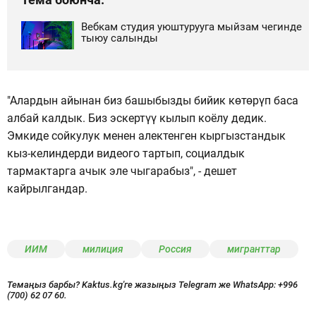
Вебкам студия уюштурууга мыйзам чегинде
тыюу салынды
"Алардын айынан биз башыбызды бийик көтөрүп баса
албай калдык. Биз эскертүү кылып коёлу дедик.
Эмкиде сойкулук менен алектенген кыргызстандык
кыз-келиндерди видеого тартып, социалдык
тармактарга ачык эле чыгарабыз", - дешет
кайрылгандар.
ИИМ
милиция
Россия
мигранттар
Темаңыз барбы? Kaktus.kg'ге жазыңыз Telegram же WhatsApp:
+996
(700) 62 07 60.