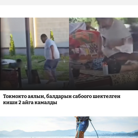
Токмокто аялын, балдарын сабоого шектелген
киши 2 айга камалды