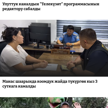
Улуттук каналдын "Телекүзөт" программасынын
редактору сабалды
Манас шаарында коомдук жайда түкүргөн кыз 3
суткага камалды