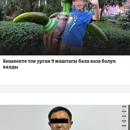
Бишкекте ток урган 9 жаштагы бала каза болуп
калды