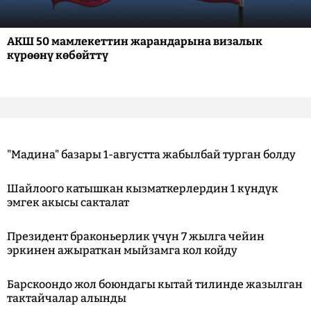
АКШ 50 мамлекеттин жарандарына визалык
күрөөнү көбөйттү
"Мадина" базары 1-августта жабылбай турган болду
Шайлоого катышкан кызматкерлердин 1 күндүк
эмгек акысы сакталат
Президент браконьерлик үчүн 7 жылга чейин
эркинен ажыраткан мыйзамга кол койду
Барскоондо жол боюндагы кытай тилинде жазылган
тактайчалар алынды