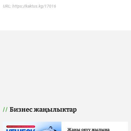
URL:
https://kaktus.kg/17016
Бизнес жаңылыктар
Жаңы окуу жылына