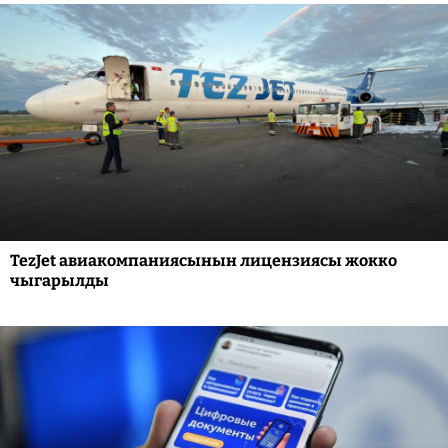
TezJet авиакомпаниясынын лицензиясы жокко
чыгарылды