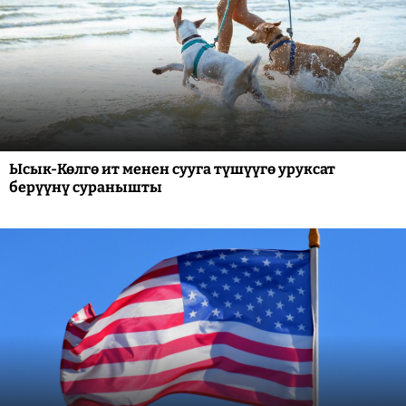
Ысык-Көлгө ит менен сууга түшүүгө уруксат
берүүнү суранышты