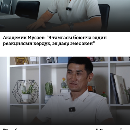
Академик Мусаев: "Э тамгасы боюнча элдин
реакциясын көрдүк, эл даяр эмес экен"