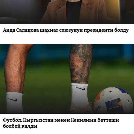
Аида Салянова шахмат союзунун президенти болду
Футбол: Кыргызстан менен Кениянын беттеши
болбой калды