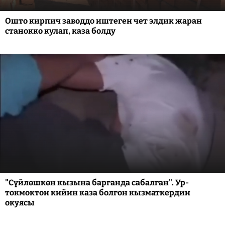
Ошто кирпич заводдо иштеген чет элдик жаран
станокко кулап, каза болду
"Сүйлөшкөн кызына барганда сабалган". Ур-
токмоктон кийин каза болгон кызматкердин
окуясы