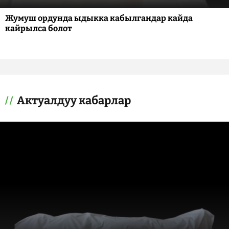
Жумуш ордунда ыдыкка кабылгандар кайда
кайрылса болот
Актуалдуу кабарлар