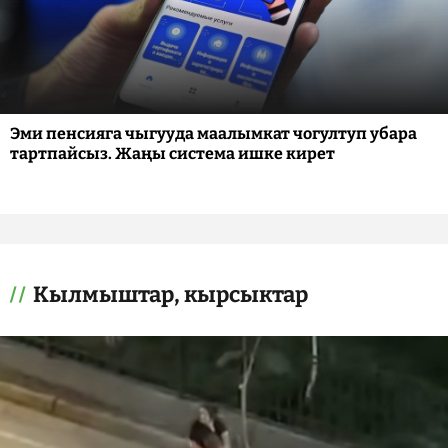
Эми пенсияга чыгууда маалымкат чогултуп убара
тартпайсыз. Жаңы система ишке кирет
Кылмыштар, кырсыктар