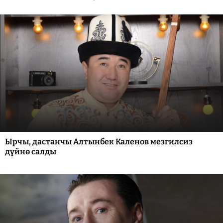
Ырчы, дастанчы Алтынбек Каленов мезгилсиз
дүйнө салды