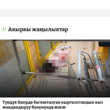
Акыркы жаңылыктар
Түндүк Кипрде бычакталган кыргызстандык кыз
жандандыруу бөлүмүндө жатат