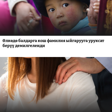
Өлкөдө балдарга кош фамилия ыйгарууга уруксат
берүү демилгеленди