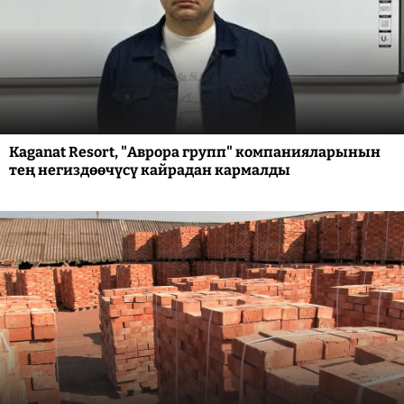
Kaganat Resort, "Аврора групп" компанияларынын
тең негиздөөчүсү кайрадан кармалды