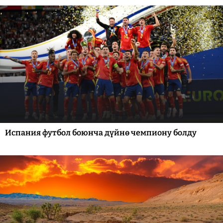
Испания футбол боюнча дүйнө чемпиону болду