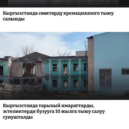
Кыргызстанда сөөктөрдү кремациялоого тыюу
салынды
Кыргызстанда тарыхый имараттарды,
эстеликтерди бузууга 10 жылга тыюу салуу
сунушталды