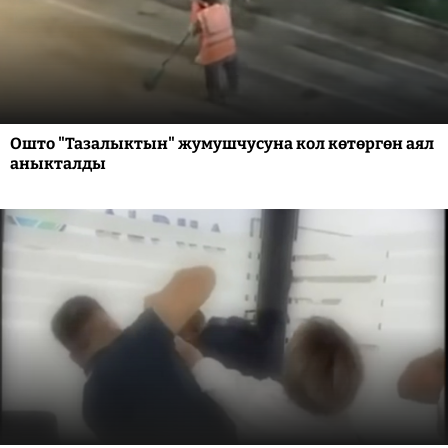
Ошто "Тазалыктын" жумушчусуна кол көтөргөн аял
аныкталды