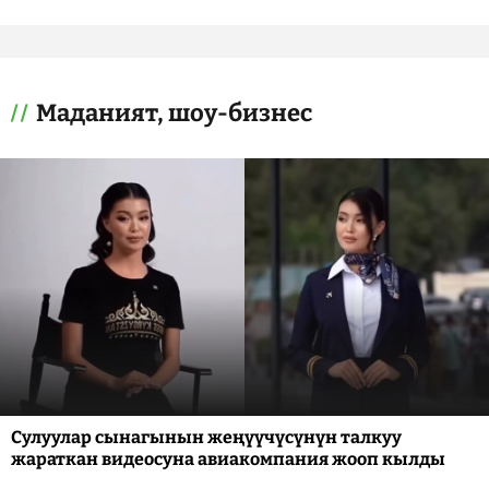
Маданият, шоу-бизнес
Сулуулар сынагынын жеңүүчүсүнүн талкуу
жараткан видеосуна авиакомпания жооп кылды