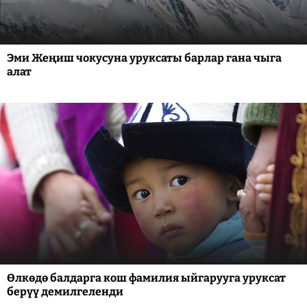
Эми Жеңиш чокусуна уруксаты барлар гана чыга
алат
Өлкөдө балдарга кош фамилия ыйгарууга уруксат
берүү демилгеленди