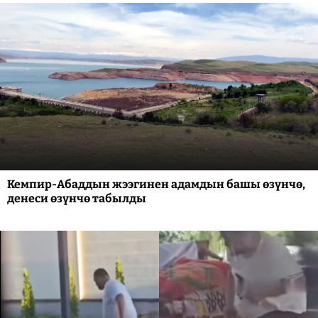
Кемпир-Абаддын жээгинен адамдын башы өзүнчө,
денеси өзүнчө табылды