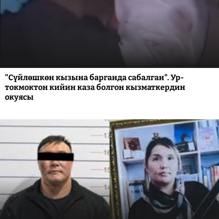
"Сүйлөшкөн кызына барганда сабалган". Ур-
токмоктон кийин каза болгон кызматкердин
окуясы