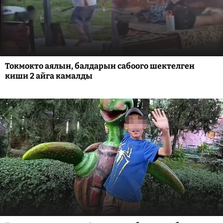
Токмокто аялын, балдарын сабоого шектелген
киши 2 айга камалды