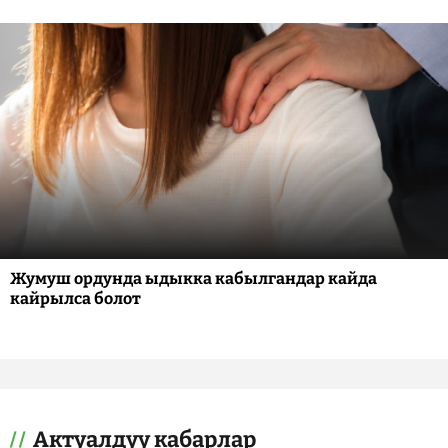
Жумуш ордунда ыдыкка кабылгандар кайда
кайрылса болот
Актуалдуу кабарлар