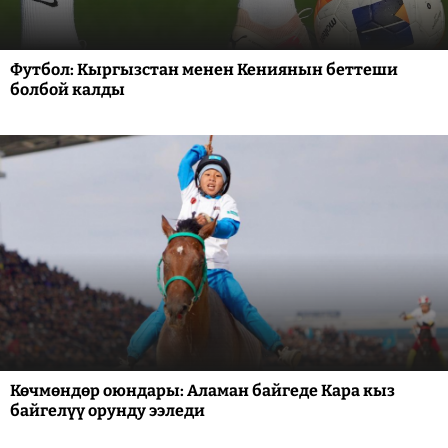
Футбол: Кыргызстан менен Кениянын беттеши
болбой калды
Көчмөндөр оюндары: Аламан байгеде Кара кыз
байгелүү орунду ээледи