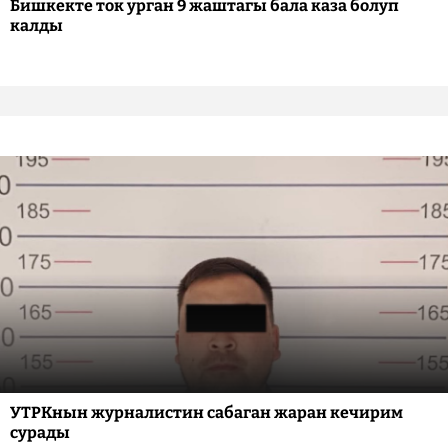
Бишкекте ток урган 9 жаштагы бала каза болуп
калды
УТРКнын журналистин сабаган жаран кечирим
сурады