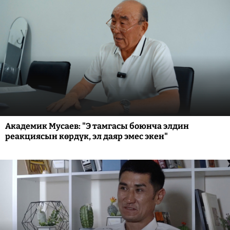
Академик Мусаев: "Э тамгасы боюнча элдин
реакциясын көрдүк, эл даяр эмес экен"