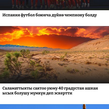
Испания футбол боюнча дүйнө чемпиону болду
Саламаттыкты сактоо уюму 40 градустан ашкан
ысык болушу мүмкүн деп эскертти