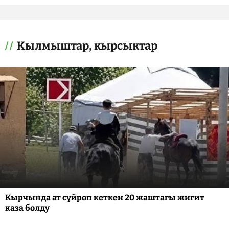
Кылмыштар, кырсыктар
Кырчында ат сүйрөп кеткен 20 жаштагы жигит
каза болду