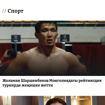
Спорт
Жоламан Шаршенбеков Монголиядагы рейтингдик
турнирде жеңишке жетти