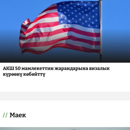
АКШ 50 мамлекеттин жарандарына визалык
күрөөнү көбөйттү
Маек