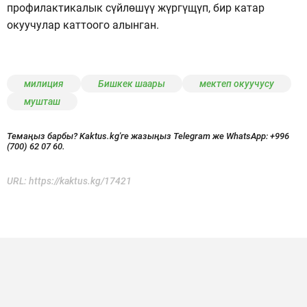
профилактикалык сүйлөшүү жүргүщүп, бир катар
окуучулар каттоого алынган.
милиция
Бишкек шаары
мектеп окуучусу
мушташ
Темаңыз барбы? Kaktus.kg'ге жазыңыз Telegram же WhatsApp:
+996
(700) 62 07 60.
URL:
https://kaktus.kg/17421