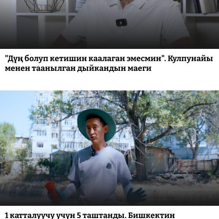
"Дүң болуп кетишин каалаган эмесмин". Кулпунайы
менен таанылган дыйкандын маеги
1 катталуучу үчүн 5 таштанды. Бишкектин