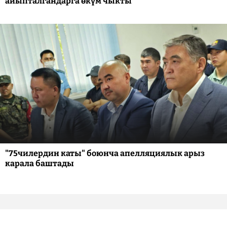
айыпталгандарга өкүм чыкты
"75чилердин каты" боюнча апелляциялык арыз
карала баштады