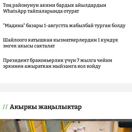
Тоң районунун акими бардык айылдардын
WhatsApp тайпаларында отурат
"Мадина" базары 1-августта жабылбай турган болду
Шайлоого катышкан кызматкерлердин 1 күндүк
эмгек акысы сакталат
Президент браконьерлик үчүн 7 жылга чейин
эркинен ажыраткан мыйзамга кол койду
Акыркы жаңылыктар