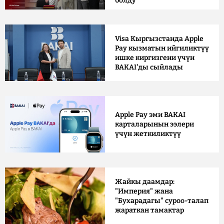
болду
Visa Кыргызстанда Apple
Pay кызматын ийгиликтүү
ишке киргизгени үчүн
BAKAI'ды сыйлады
Apple Pay эми BAKAI
карталарынын ээлери
үчүн жеткиликтүү
Жайкы даамдар:
"Империя" жана
"Бухарадагы" суроо-талап
жараткан тамактар