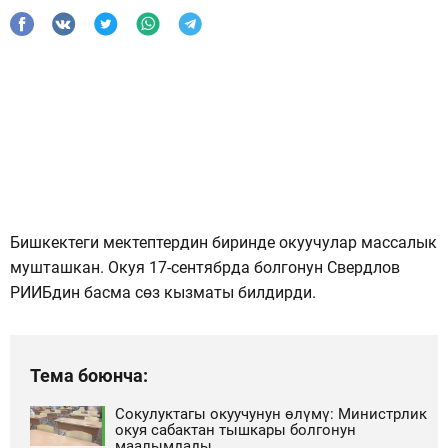
Бишкектеги мектептердин биринде окуучулар массалык
мушташкан. Окуя 17-сентябрда болгонун Свердлов
РИИБдин басма сөз кызматы билдирди.
Тема боюнча:
Сокулуктагы окуучунун өлүмү: Министрлик
окуя сабактан тышкары болгонун
маалымдады