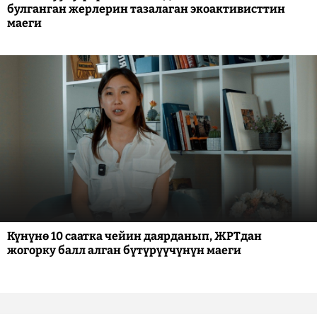
булганган жерлерин тазалаган экоактивисттин
маеги
Күнүнө 10 саатка чейин даярданып, ЖРТдан
жогорку балл алган бүтүрүүчүнүн маеги