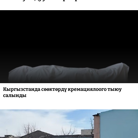
Кыргызстанда сөөктөрдү кремациялоого тыюу
салынды