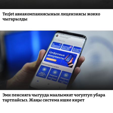
TezJet авиакомпаниясынын лицензиясы жокко
чыгарылды
Эми пенсияга чыгууда маалымкат чогултуп убара
тартпайсыз. Жаңы система ишке кирет