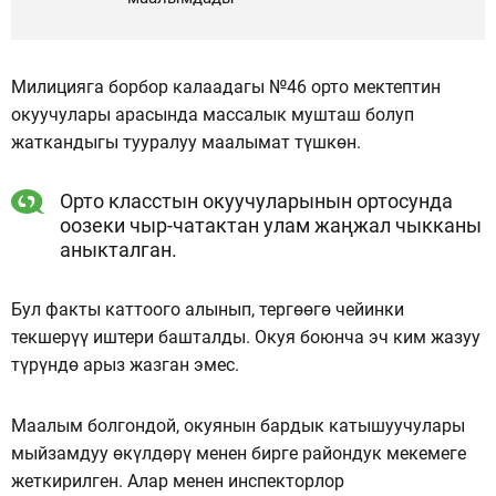
Милицияга борбор калаадагы №46 орто мектептин
окуучулары арасында массалык мушташ болуп
жаткандыгы тууралуу маалымат түшкөн.
Орто класстын окуучуларынын ортосунда
оозеки чыр-чатактан улам жаңжал чыкканы
аныкталган.
Бул факты каттоого алынып, тергөөгө чейинки
текшерүү иштери башталды. Окуя боюнча эч ким жазуу
түрүндө арыз жазган эмес.
Маалым болгондой, окуянын бардык катышуучулары
мыйзамдуу өкүлдөрү менен бирге райондук мекемеге
жеткирилген. Алар менен инспекторлор