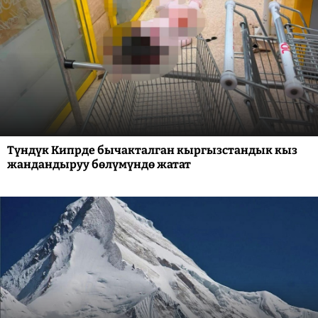
Түндүк Кипрде бычакталган кыргызстандык кыз
жандандыруу бөлүмүндө жатат