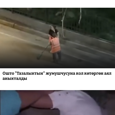
Ошто "Тазалыктын" жумушчусуна кол көтөргөн аял
аныкталды