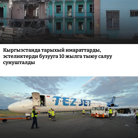
Кыргызстанда тарыхый имараттарды,
эстеликтерди бузууга 10 жылга тыюу салуу
сунушталды