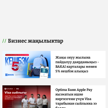
Бизнес жаңылыктар
Жаңы окуу жылына
пайдалуу даярданыңыз -
BAKAI карталары менен
5% кешбэк алыңыз
Optima Банк Apple Pay
кызматын ишке
киргизгени үчүн Visa
тарабынан сыйлыкка ээ