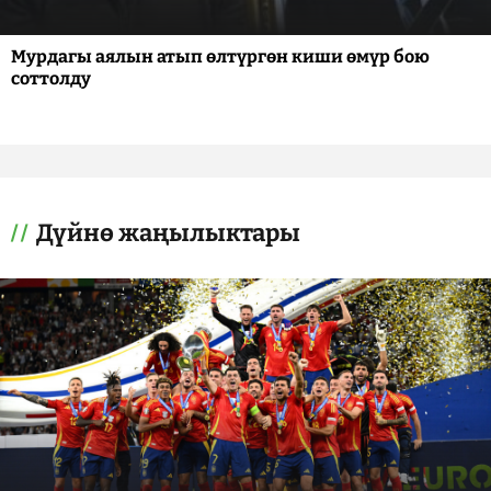
Мурдагы аялын атып өлтүргөн киши өмүр бою
соттолду
Дүйнө жаңылыктары