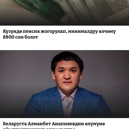
Күзүндө пенсия жогорулап, минималдуу өлчөмү
8800 сом болот
Беларуста Алманбет Анапияевдин өлүмүнө