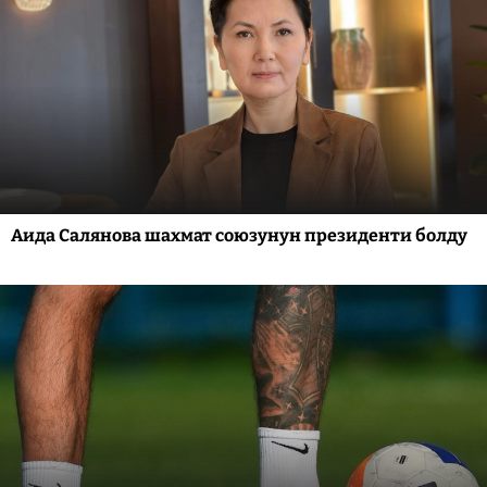
Аида Салянова шахмат союзунун президенти болду