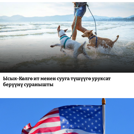
Ысык-Көлгө ит менен сууга түшүүгө уруксат
берүүнү суранышты