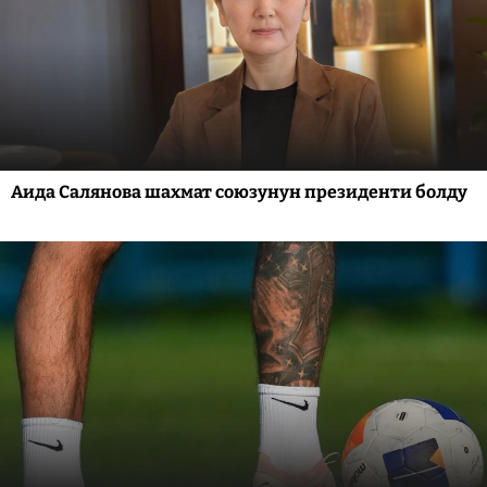
Аида Салянова шахмат союзунун президенти болду