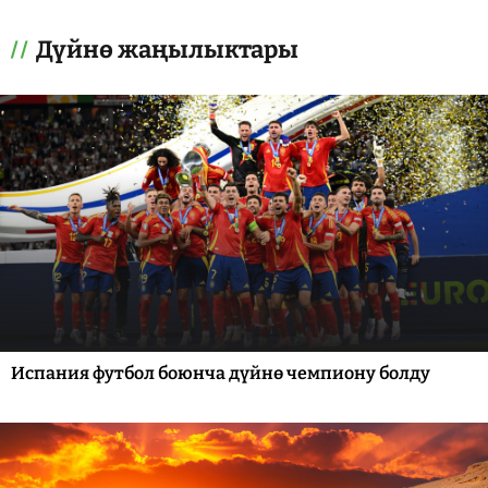
Дүйнө жаңылыктары
Испания футбол боюнча дүйнө чемпиону болду