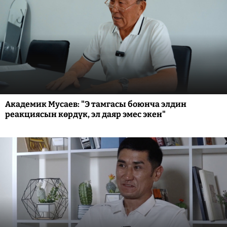
Академик Мусаев: "Э тамгасы боюнча элдин
реакциясын көрдүк, эл даяр эмес экен"