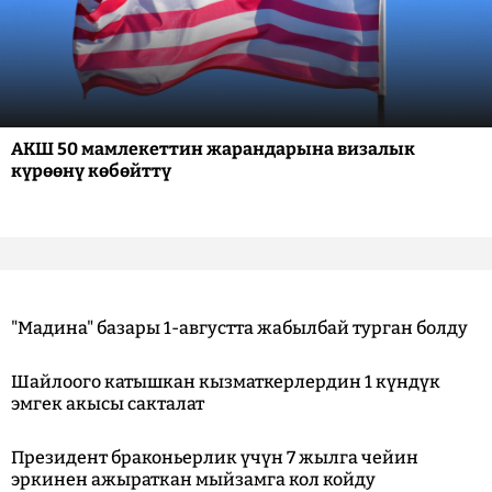
АКШ 50 мамлекеттин жарандарына визалык
күрөөнү көбөйттү
"Мадина" базары 1-августта жабылбай турган болду
Шайлоого катышкан кызматкерлердин 1 күндүк
эмгек акысы сакталат
Президент браконьерлик үчүн 7 жылга чейин
эркинен ажыраткан мыйзамга кол койду