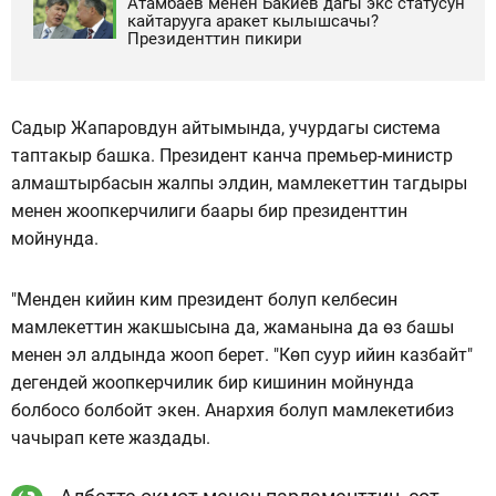
Атамбаев менен Бакиев дагы экс статусун
кайтарууга аракет кылышсачы?
Президенттин пикири
Садыр Жапаровдун айтымында, учурдагы система
таптакыр башка. Президент канча премьер-министр
алмаштырбасын жалпы элдин, мамлекеттин тагдыры
менен жоопкерчилиги баары бир президенттин
мойнунда.
"Менден кийин ким президент болуп келбесин
мамлекеттин жакшысына да, жаманына да өз башы
менен эл алдында жооп берет. "Көп суур ийин казбайт"
дегендей жоопкерчилик бир кишинин мойнунда
болбосо болбойт экен. Анархия болуп мамлекетибиз
чачырап кете жаздады.