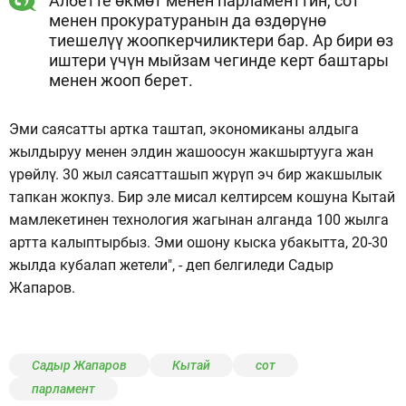
Албетте өкмөт менен парламенттин, сот
менен прокуратуранын да өздөрүнө
тиешелүү жоопкерчиликтери бар. Ар бири өз
иштери үчүн мыйзам чегинде керт баштары
менен жооп берет.
Эми саясатты артка таштап, экономиканы алдыга
жылдыруу менен элдин жашоосун жакшыртууга жан
үрөйлү. 30 жыл саясатташып жүрүп эч бир жакшылык
тапкан жокпуз. Бир эле мисал келтирсем кошуна Кытай
мамлекетинен технология жагынан алганда 100 жылга
артта калыптырбыз. Эми ошону кыска убакытта, 20-30
жылда кубалап жетели", - деп белгиледи Садыр
Жапаров.
Садыр Жапаров
Кытай
сот
парламент