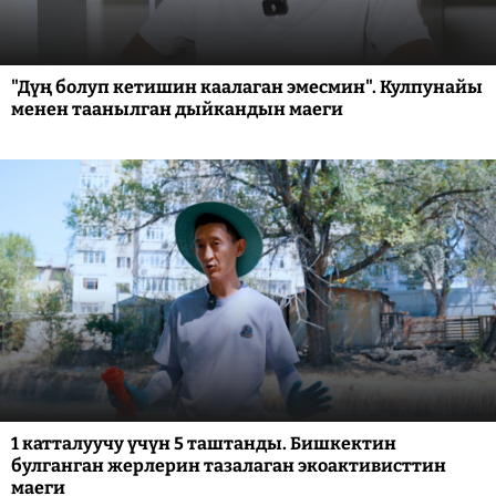
"Дүң болуп кетишин каалаган эмесмин". Кулпунайы
менен таанылган дыйкандын маеги
1 катталуучу үчүн 5 таштанды. Бишкектин
булганган жерлерин тазалаган экоактивисттин
маеги