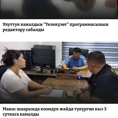
Улуттук каналдын "Телекүзөт" программасынын
редактору сабалды
Манас шаарында коомдук жайда түкүргөн кыз 3
суткага камалды