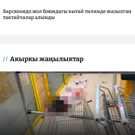
Барскоондо жол боюндагы кытай тилинде жазылган
тактайчалар алынды
Акыркы жаңылыктар