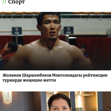
Спорт
Жоламан Шаршенбеков Монголиядагы рейтингдик
турнирде жеңишке жетти