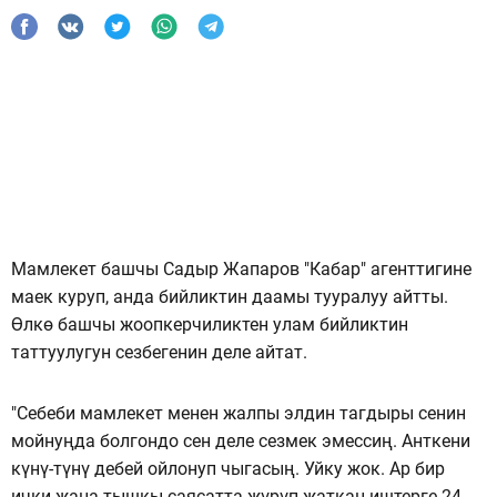
Мамлекет башчы Садыр Жапаров "Кабар" агенттигине
маек куруп, анда бийликтин даамы тууралуу айтты.
Өлкө башчы жоопкерчиликтен улам бийликтин
таттуулугун сезбегенин деле айтат.
"Себеби мамлекет менен жалпы элдин тагдыры сенин
мойнуңда болгондо сен деле сезмек эмессиң. Анткени
күнү-түнү дебей ойлонуп чыгасың. Уйку жок. Ар бир
ички жана тышкы саясатта жүрүп жаткан иштерге 24