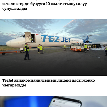
эстеликтерди бузууга 10 жылга тыюу салуу
сунушталды
TezJet авиакомпаниясынын лицензиясы жокко
чыгарылды