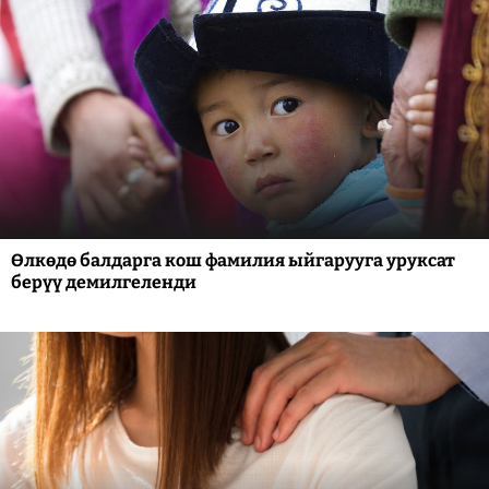
Өлкөдө балдарга кош фамилия ыйгарууга уруксат
берүү демилгеленди