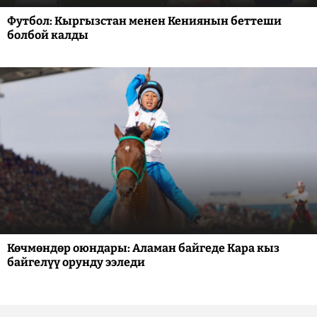
Футбол: Кыргызстан менен Кениянын беттеши
болбой калды
Көчмөндөр оюндары: Аламан байгеде Кара кыз
байгелүү орунду ээледи