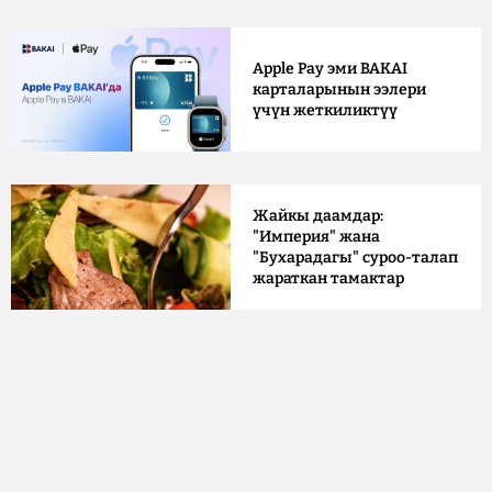
Apple Pay эми BAKAI
карталарынын ээлери
үчүн жеткиликтүү
Жайкы даамдар:
"Империя" жана
"Бухарадагы" суроо-талап
жараткан тамактар