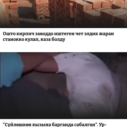
Ошто кирпич заводдо иштеген чет элдик жаран
станокко кулап, каза болду
"Сүйлөшкөн кызына барганда сабалган". Ур-