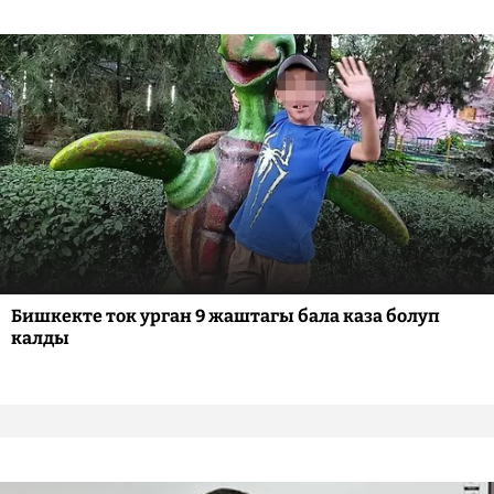
Бишкекте ток урган 9 жаштагы бала каза болуп
калды