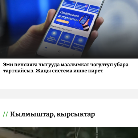
Эми пенсияга чыгууда маалымкат чогултуп убара
тартпайсыз. Жаңы система ишке кирет
Кылмыштар, кырсыктар