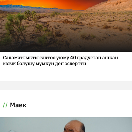
Саламаттыкты сактоо уюму 40 градустан ашкан
ысык болушу мүмкүн деп эскертти
Маек