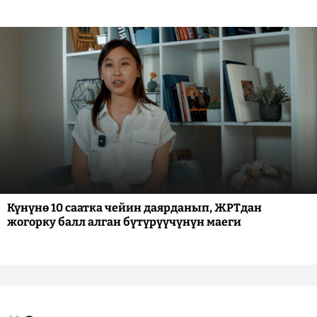
Күнүнө 10 саатка чейин даярданып, ЖРТдан
жогорку балл алган бүтүрүүчүнүн маеги