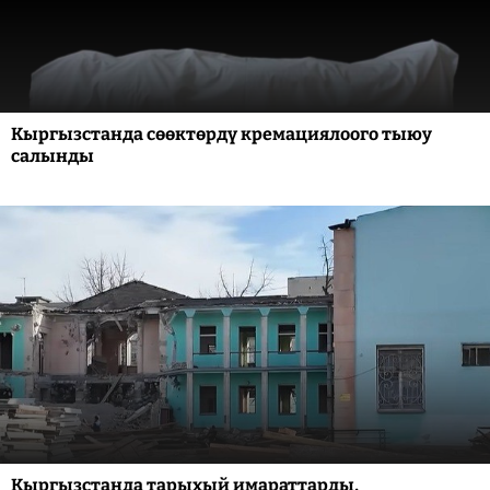
Кыргызстанда сөөктөрдү кремациялоого тыюу
салынды
Кыргызстанда тарыхый имараттарды,