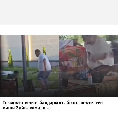
Токмокто аялын, балдарын сабоого шектелген
киши 2 айга камалды