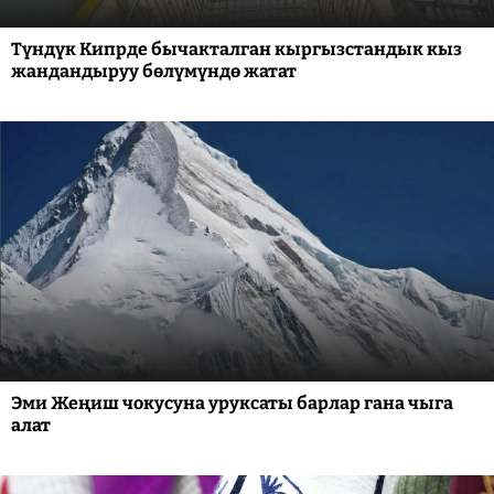
Түндүк Кипрде бычакталган кыргызстандык кыз
жандандыруу бөлүмүндө жатат
Эми Жеңиш чокусуна уруксаты барлар гана чыга
алат