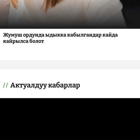
Жумуш ордунда ыдыкка кабылгандар кайда
кайрылса болот
Актуалдуу кабарлар