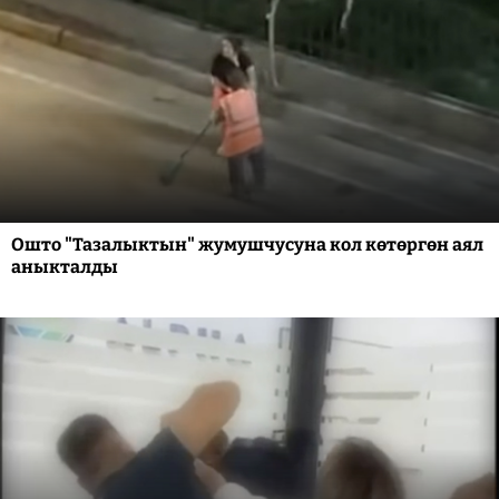
Ошто "Тазалыктын" жумушчусуна кол көтөргөн аял
аныкталды