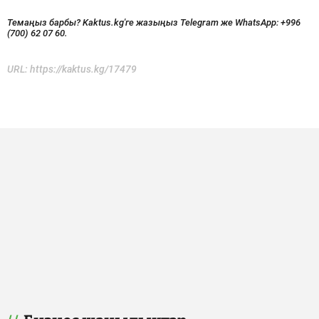
Темаңыз барбы? Kaktus.kg'ге жазыңыз Telegram же WhatsApp:
+996
(700) 62 07 60.
URL:
https://kaktus.kg/17479