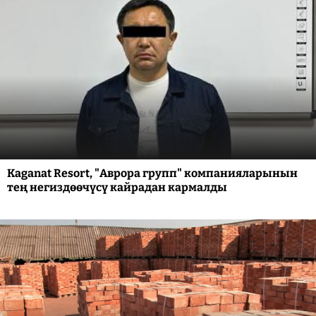
Kaganat Resort, "Аврора групп" компанияларынын
тең негиздөөчүсү кайрадан кармалды