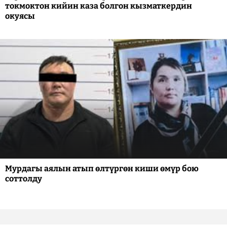
токмоктон кийин каза болгон кызматкердин
окуясы
Мурдагы аялын атып өлтүргөн киши өмүр бою
соттолду