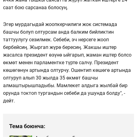
саат бою сарсанаа болосуң.
Эгер мурдагыдай жоопкерчилиги жок системада
башчы болуп олтурсам анда балким бийликтин
таттуулугу сезилмек. Себеби, эч нерсеге жооп
бербейсиң. Жыргап жүрө бересиң. Жакшы иштер
жасалса президент өзүнө ыйгарып, жаман иштер болсо
өкмөт менен парламентке түртө салчу. Президент
көшөгөнүн артында олтурчу. Ошентип көшөгө артында
олтуруп алып 30 жылда 35 өкмөт башчы
алмаштырышпадыбы. Мамлекет алдыга жылбай бир
орунда токтоп тургандын себеби да ушунда болду", -
дейт.
Тема боюнча: