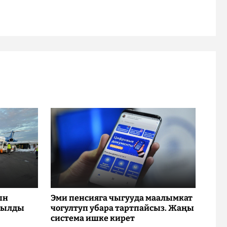
ын
Эми пенсияга чыгууда маалымкат
рылды
чогултуп убара тартпайсыз. Жаңы
система ишке кирет