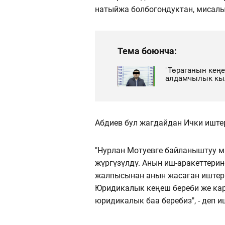
натыйжа болбогондуктан, мисалы,
Тема боюнча:
"Төраганын кең
алдамчылык кы
Абдиев бул жагдайдан Ички иште
"Нурлан Мотуевге байланыштуу м
жүргүзүлдү. Анын иш-аракеттери
жалпысынан анын жасаган иштери
Юридикалык кеңеш береби же кар
юридикалык баа беребиз", - деп 