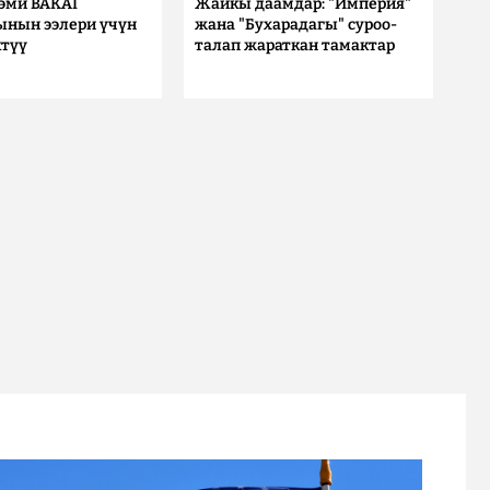
 эми BAKAI
Жайкы даамдар: "Империя"
ынын ээлери үчүн
жана "Бухарадагы" суроо-
түү
талап жараткан тамактар