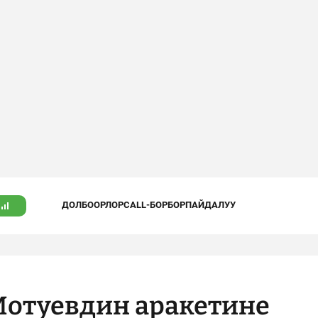
ДОЛБООРЛОР
CALL-БОРБОР
ПАЙДАЛУУ
отуевдин аракетине