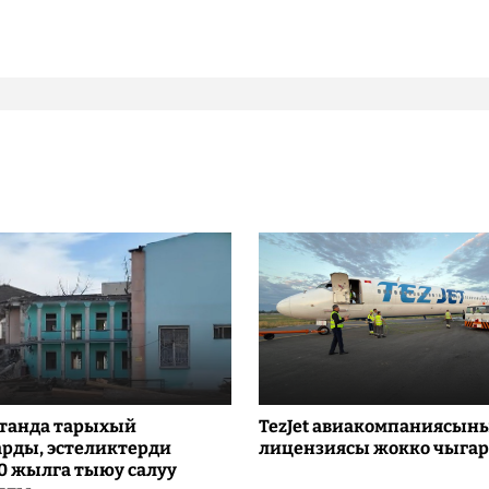
танда тарыхый
TezJet авиакомпаниясын
рды, эстеликтерди
лицензиясы жокко чыга
10 жылга тыюу салуу