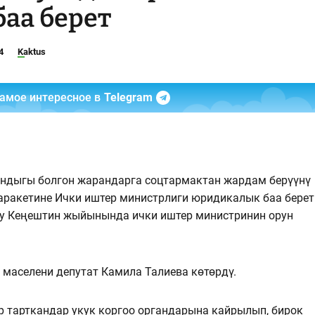
аа берет
4
Kaktus
самое интересное в
Telegram
дыгы болгон жарандарга соцтармактан жардам берүүнү
аракетине Ички иштер министрлиги юридикалык баа берет
ку Кеңештин жыйынында ички иштер министринин орун
маселени депутат Камила Талиева көтөрдү.
тарткандар укук коргоо органдарына кайрылып, бирок