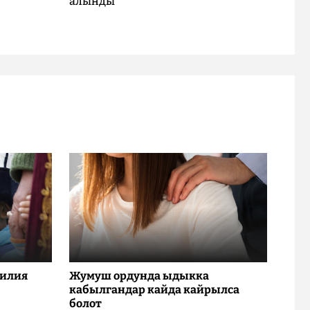
алынды
милия
Жумуш ордунда ыдыкка
кабылгандар кайда кайрылса
болот