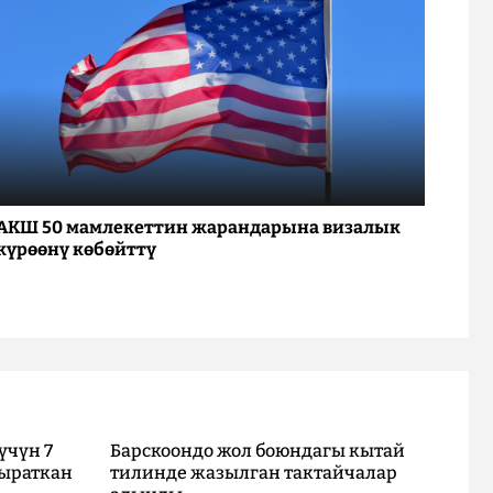
АКШ 50 мамлекеттин жарандарына визалык
күрөөнү көбөйттү
үчүн 7
Барскоондо жол боюндагы кытай
ыраткан
тилинде жазылган тактайчалар