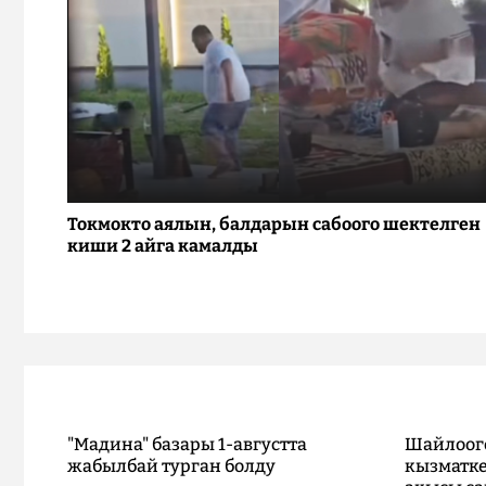
Токмокто аялын, балдарын сабоого шектелген
киши 2 айга камалды
"Мадина" базары 1-августта
Шайлоог
жабылбай турган болду
кызматке