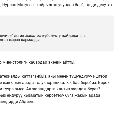
 Нурлан Мотуевге кайрылган учурлар бар", - деди депутат.
ешчиси" деген жасалма күбөлүктү пайдаланып,
лган жаран кармалды
р министрлиги кабардар экенин айтты.
атериалды каттаганбыз, аны менен түшүндүрүү иштери
не жакынкы арада толук юридикалык баа беребиз. Бирок
 туура эмес. Ал жарандарга кантип жардам берет?
ыз өндүрүү кызматын көрсөтөбү буга жакын арада
ишендирди Абдиев.