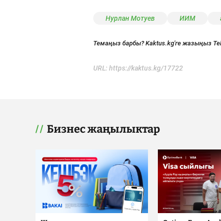
Нурлан Мотуев
ИИМ
Темаңыз барбы? Kaktus.kg'ге жазыңыз Te
URL:
https://kaktus.kg/17722
Бизнес жаңылыктар