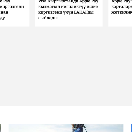
e Pay
Visa Кыргызстанда Apple Pay
Apple Pay
киргизгени
кызматын ийгиликтүү ишке
карталар
ынан
киргизгени үчүн BAKAI'ды
жеткилик
лду
сыйлады