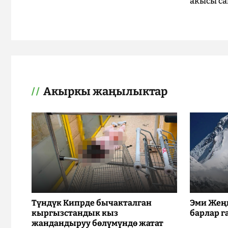
акысы са
Акыркы жаңылыктар
Түндүк Кипрде бычакталган
Эми Жең
кыргызстандык кыз
барлар г
жандандыруу бөлүмүндө жатат