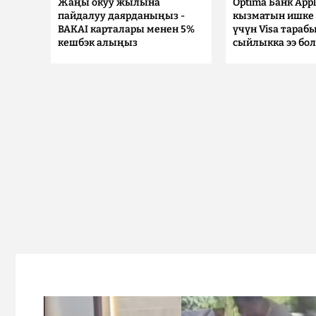
Жаңы окуу жылына
Optima Банк Appl
пайдалуу даярданыңыз -
кызматын ишке 
BAKAI карталары менен 5%
үчүн Visa тараб
кешбэк алыңыз
сыйлыкка ээ бо