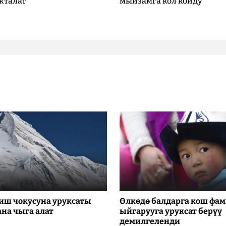
кталат
мыйзамга кол койду
иш чокусуна уруксаты
Өлкөдө балдарга кош фа
ана чыга алат
ыйгарууга уруксат берүү
демилгеленди