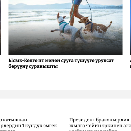
Ысык-Көлгө ит менен сууга түшүүгө уруксат
берүүнү суранышты
о катышкан
Президент браконьерлик 
рлердин 1 күндүк эмгек
жылга чейин эркинен аж