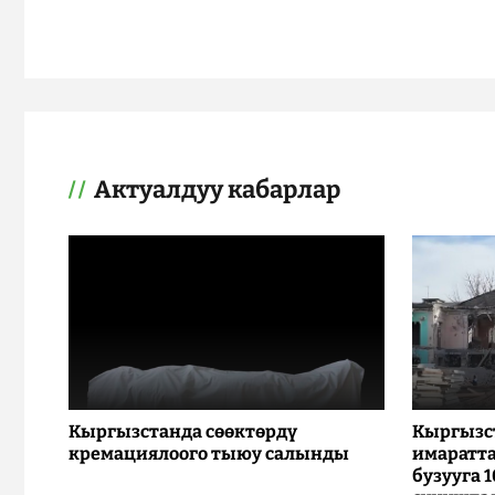
Актуалдуу кабарлар
Кыргызстанда сөөктөрдү
Кыргызс
кремациялоого тыюу салынды
имаратта
бузууга 