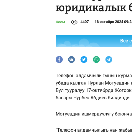
юридикалык б
4407
18 октября 2024 09:2
Коом
Все 
Телефон алдамчылыгынын курман
убада кылган Нурлан Мотуевдин 
Бул тууралуу 17-октябрда Жогор
басары Нурбек Абдиев билдирди.
Мотуевдин ишмердүүлүгү боюнча 
"Телефон алдамчылыгынан жабыр 