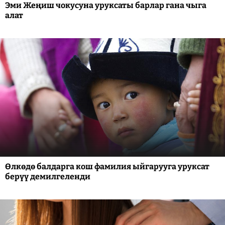
Эми Жеңиш чокусуна уруксаты барлар гана чыга
алат
Өлкөдө балдарга кош фамилия ыйгарууга уруксат
берүү демилгеленди