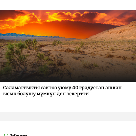
Саламаттыкты сактоо уюму 40 градустан ашкан
ысык болушу мүмкүн деп эскертти