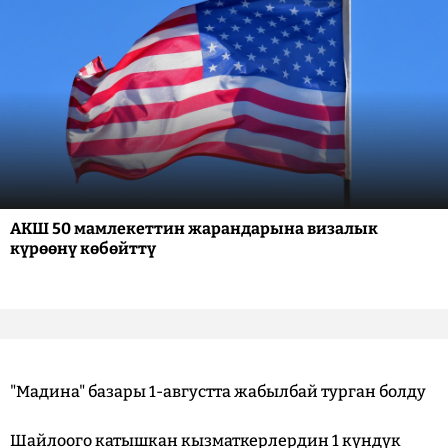
АКШ 50 мамлекеттин жарандарына визалык
күрөөнү көбөйттү
"Мадина" базары 1-августта жабылбай турган болду
Шайлоого катышкан кызматкерлердин 1 күндүк