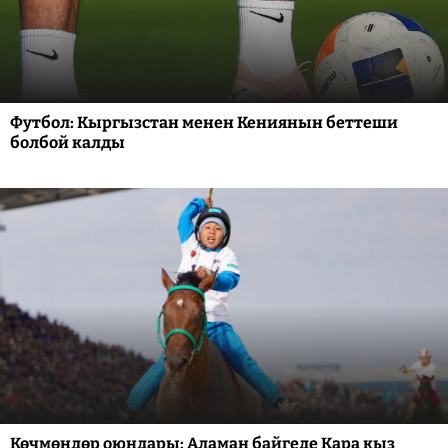
Футбол: Кыргызстан менен Кениянын беттеши
болбой калды
Көчмөндөр оюндары: Аламан байгеде Кара кыз