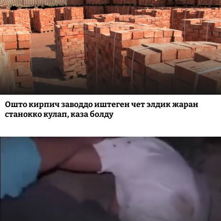
Ошто кирпич заводдо иштеген чет элдик жаран
станокко кулап, каза болду