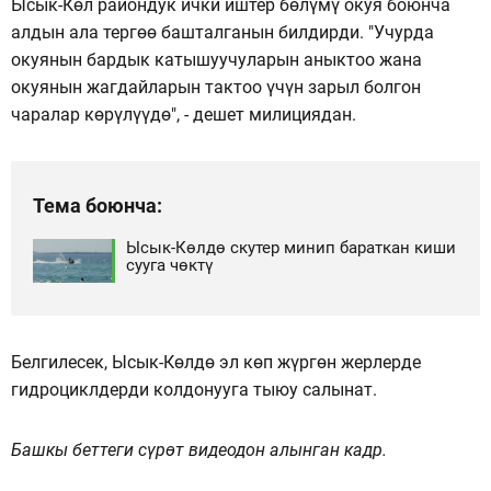
Ысык-Көл райондук ички иштер бөлүмү окуя боюнча
алдын ала тергөө башталганын билдирди. "Учурда
окуянын бардык катышуучуларын аныктоо жана
окуянын жагдайларын тактоо үчүн зарыл болгон
чаралар көрүлүүдө", - дешет милициядан.
Тема боюнча:
Ысык-Көлдө скутер минип бараткан киши
сууга чөктү
Белгилесек, Ысык-Көлдө эл көп жүргөн жерлерде
гидроциклдерди колдонууга тыюу салынат.
Башкы беттеги сүрөт видеодон алынган кадр.