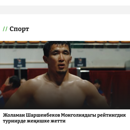
Спорт
Жоламан Шаршенбеков Монголиядагы рейтингдик
турнирде жеңишке жетти