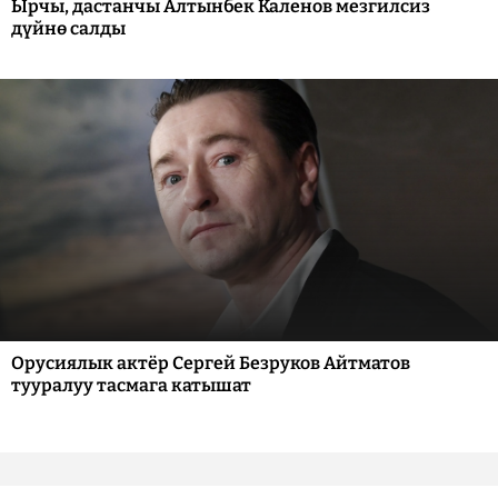
Ырчы, дастанчы Алтынбек Каленов мезгилсиз
дүйнө салды
Орусиялык актёр Сергей Безруков Айтматов
тууралуу тасмага катышат