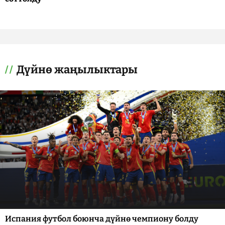
Дүйнө жаңылыктары
Испания футбол боюнча дүйнө чемпиону болду