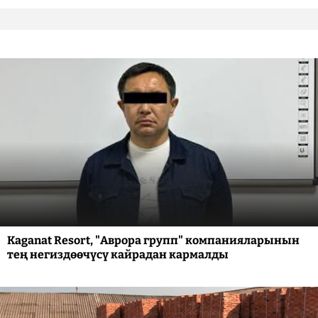
Kaganat Resort, "Аврора групп" компанияларынын
тең негиздөөчүсү кайрадан кармалды