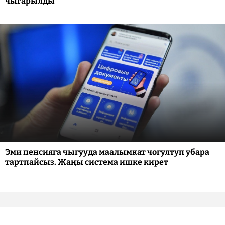
чыгарылды
Эми пенсияга чыгууда маалымкат чогултуп убара
тартпайсыз. Жаңы система ишке кирет