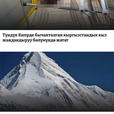
Түндүк Кипрде бычакталган кыргызстандык кыз
жандандыруу бөлүмүндө жатат