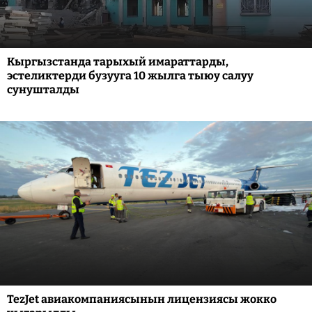
Кыргызстанда тарыхый имараттарды,
эстеликтерди бузууга 10 жылга тыюу салуу
сунушталды
TezJet авиакомпаниясынын лицензиясы жокко