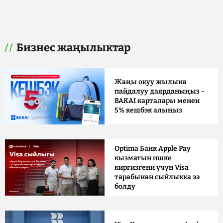
Бизнес жаңылыктар
Жаңы окуу жылына
пайдалуу даярданыңыз -
BAKAI карталары менен
5% кешбэк алыңыз
Optima Банк Apple Pay
кызматын ишке
киргизгени үчүн Visa
тарабынан сыйлыкка ээ
болду