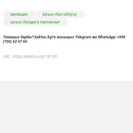
милиция
Ысык-Көл облусу
Ысык-Көлдөгү пансионат
Темаңыз барбы? Kaktus.kg'ге жазыңыз Telegram же WhatsApp:
+996
(700) 62 07 60.
URL:
https://kaktus.kg/18188