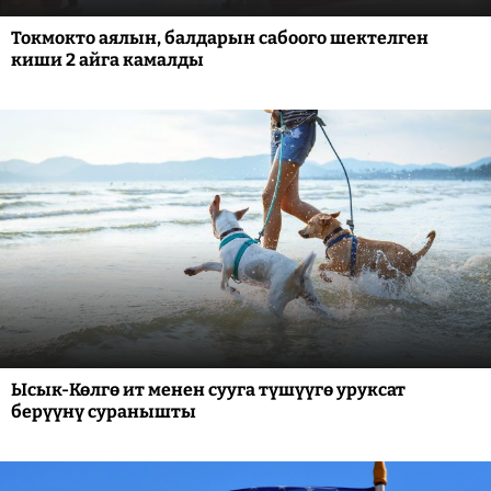
Токмокто аялын, балдарын сабоого шектелген
киши 2 айга камалды
Ысык-Көлгө ит менен сууга түшүүгө уруксат
берүүнү суранышты