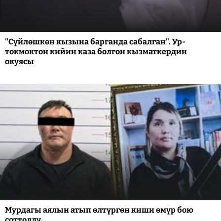
"Сүйлөшкөн кызына барганда сабалган". Ур-
токмоктон кийин каза болгон кызматкердин
окуясы
Мурдагы аялын атып өлтүргөн киши өмүр бою
соттолду