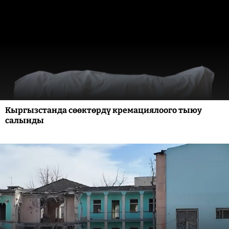
Кыргызстанда сөөктөрдү кремациялоого тыюу
салынды