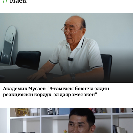
Маек
Академик Мусаев: "Э тамгасы боюнча элдин
реакциясын көрдүк, эл даяр эмес экен"