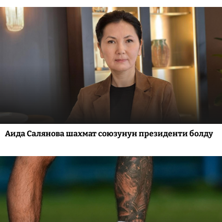
Аида Салянова шахмат союзунун президенти болду