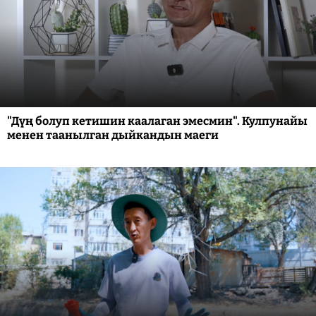
"Дүң болуп кетишин каалаган эмесмин". Кулпунайы
менен таанылган дыйкандын маеги