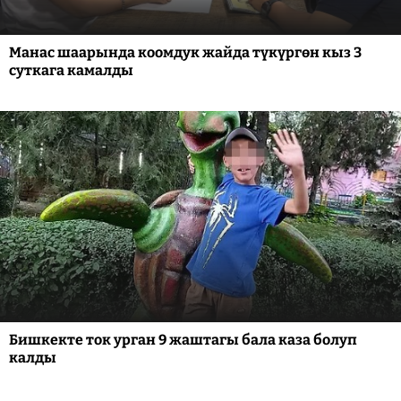
Манас шаарында коомдук жайда түкүргөн кыз 3
суткага камалды
Бишкекте ток урган 9 жаштагы бала каза болуп
калды