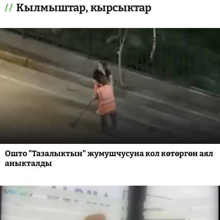
Кылмыштар, кырсыктар
Ошто "Тазалыктын" жумушчусуна кол көтөргөн аял
аныкталды