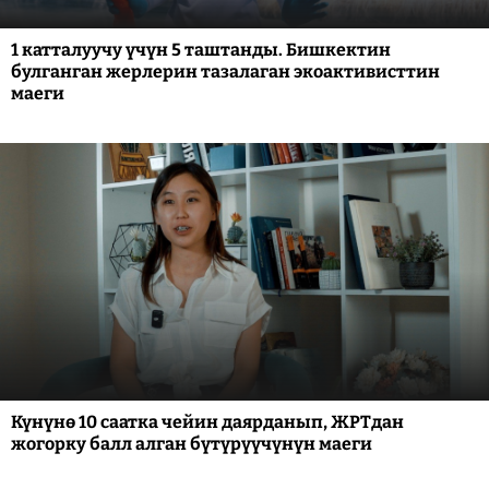
1 катталуучу үчүн 5 таштанды. Бишкектин
булганган жерлерин тазалаган экоактивисттин
маеги
Күнүнө 10 саатка чейин даярданып, ЖРТдан
жогорку балл алган бүтүрүүчүнүн маеги