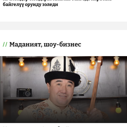
байгелүү орунду ээледи
Маданият, шоу-бизнес