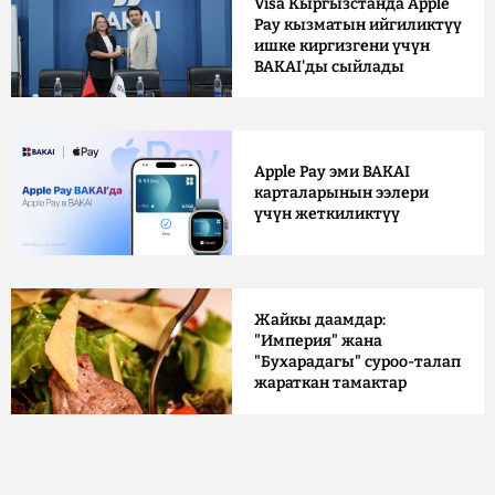
Visa Кыргызстанда Apple
Pay кызматын ийгиликтүү
ишке киргизгени үчүн
BAKAI'ды сыйлады
Apple Pay эми BAKAI
карталарынын ээлери
үчүн жеткиликтүү
Жайкы даамдар:
"Империя" жана
"Бухарадагы" суроо-талап
жараткан тамактар