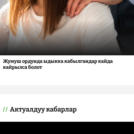
Жумуш ордунда ыдыкка кабылгандар кайда
кайрылса болот
Актуалдуу кабарлар