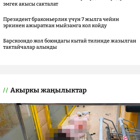
эмгек акысы сакталат
Президент браконьерлик үчүн 7 жылга чейин
эркинен ажыраткан мыйзамга кол койду
Барскоондо жол боюндагы кытай тилинде жазылган
тактайчалар алынды
Акыркы жаңылыктар