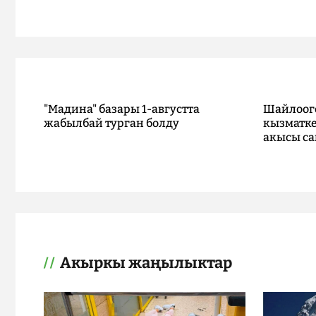
"Мадина" базары 1-августта
Шайлоог
жабылбай турган болду
кызматке
акысы са
Акыркы жаңылыктар