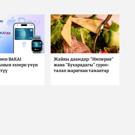
 эми BAKAI
Жайкы даамдар: "Империя"
ынын ээлери үчүн
жана "Бухарадагы" суроо-
түү
талап жараткан тамактар