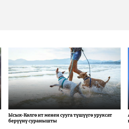
Ысык-Көлгө ит менен сууга түшүүгө уруксат
берүүнү суранышты