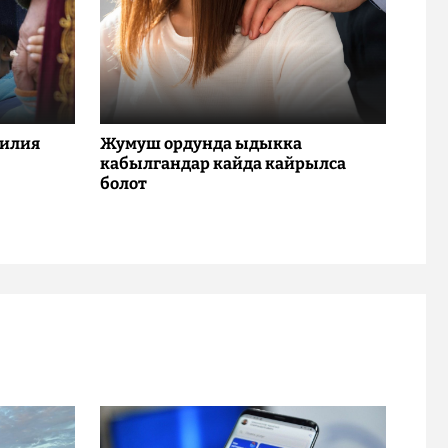
милия
Жумуш ордунда ыдыкка
кабылгандар кайда кайрылса
болот