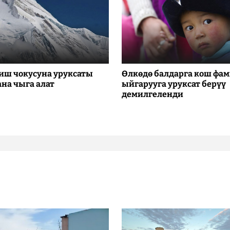
иш чокусуна уруксаты
Өлкөдө балдарга кош фа
ана чыга алат
ыйгарууга уруксат берүү
демилгеленди