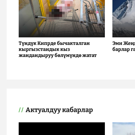
Түндүк Кипрде бычакталган
Эми Жең
кыргызстандык кыз
барлар г
жандандыруу бөлүмүндө жатат
Актуалдуу кабарлар