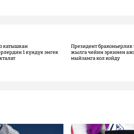
о катышкан
Президент браконьерлик 
рлердин 1 күндүк эмгек
жылга чейин эркинен аж
кталат
мыйзамга кол койду