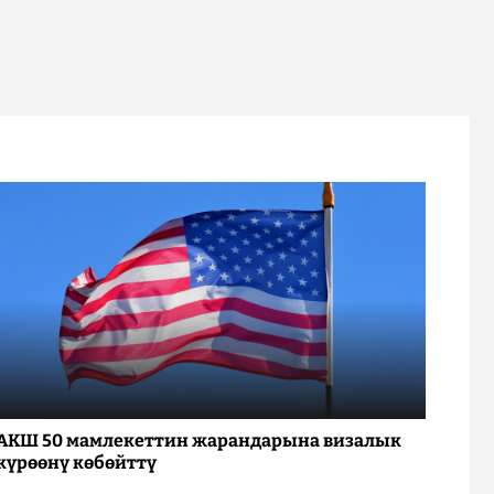
АКШ 50 мамлекеттин жарандарына визалык
күрөөнү көбөйттү