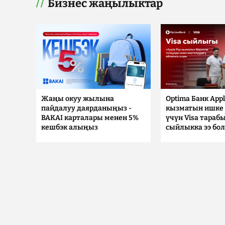
Бизнес жаңылыктар
Жаңы окуу жылына
Optima Банк Appl
пайдалуу даярданыңыз -
кызматын ишке 
BAKAI карталары менен 5%
үчүн Visa тараб
кешбэк алыңыз
сыйлыкка ээ бо