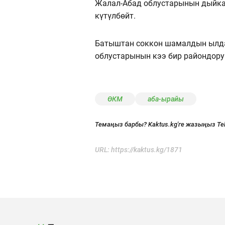
Жалал-Абад облустарынын дыйка
күтүлбөйт.
Батыштан соккон шамалдын ылда
облустарынын кээ бир райондорун
ӨКМ
аба-ырайы
Темаңыз барбы? Kaktus.kg'ге жазыңыз Te
URL:
https://kaktus.kg/1871