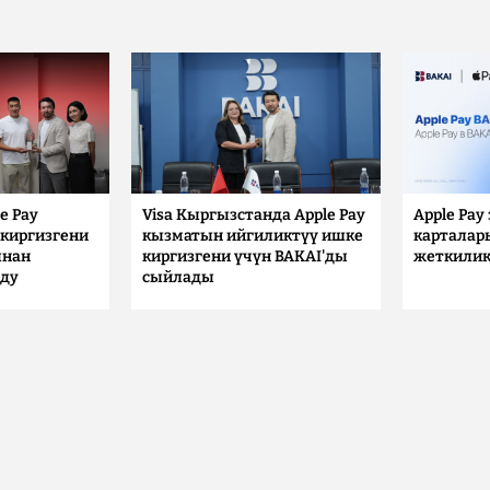
e Pay
Visa Кыргызстанда Apple Pay
Apple Pay
киргизгени
кызматын ийгиликтүү ишке
карталар
ынан
киргизгени үчүн BAKAI'ды
жеткилик
лду
сыйлады