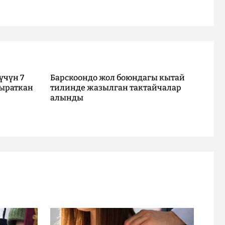
үчүн 7
Барскоондо жол боюндагы кытай
ыраткан
тилинде жазылган тактайчалар
алынды