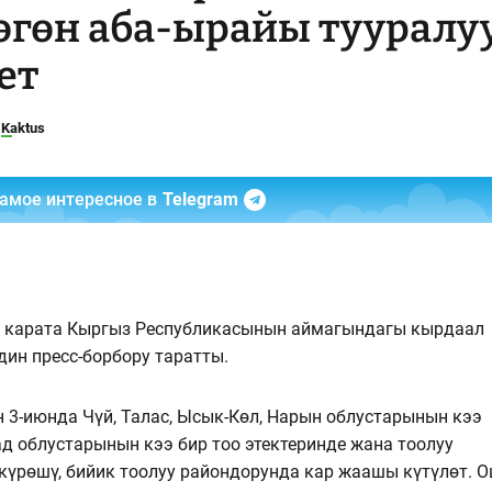
өгөн аба-ырайы тууралу
ет
Kaktus
самое интересное в
Telegram
гө карата Кыргыз Республикасынын аймагындагы кырдаал
н пресс-борбору таратты.
 3-июнда Чүй, Талас, Ысык-Көл, Нарын облустарынын кээ
д облустарынын кээ бир тоо этектеринде жана тоолуу
ркүрөшү, бийик тоолуу райондорунда кар жаашы күтүлөт. О