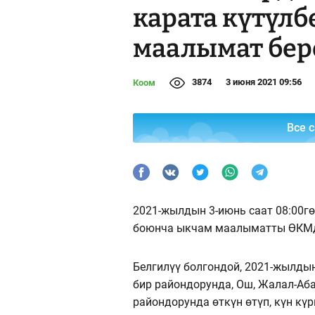
карата күтүлб
маалымат бер
3874
3 июня 2021 09:56
Коом
Все 
2021-жылдын 3-июнь саат 08:00
боюнча ыкчам маалыматты ӨКМди
Белгилүү болгондой, 2021-жылдын
бир райондорунда, Ош, Жалал-Аба
райондорунда өткүн өтүп, күн кү