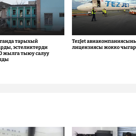
танда тарыхый
TezJet авиакомпаниясын
рды, эстеликтерди
лицензиясы жокко чыга
10 жылга тыюу салуу
лды