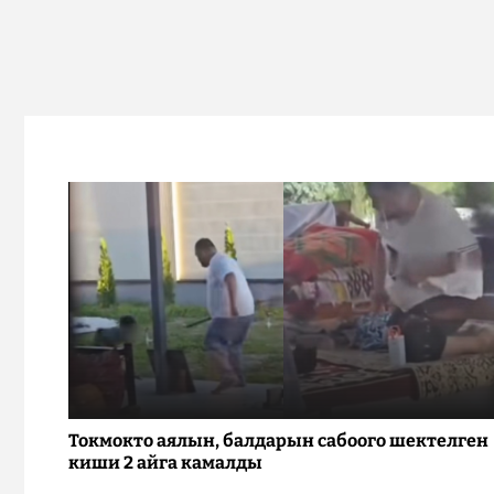
Токмокто аялын, балдарын сабоого шектелген
киши 2 айга камалды