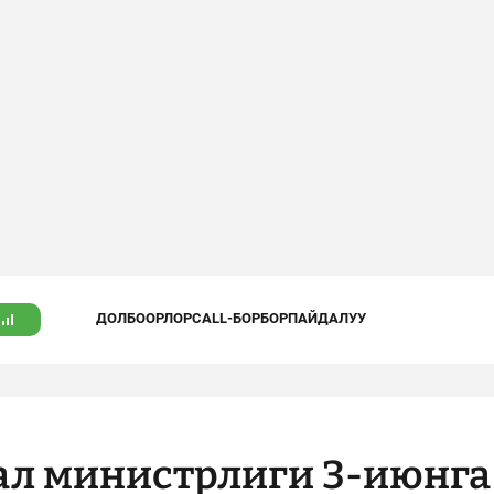
ДОЛБООРЛОР
CALL-БОРБОР
ПАЙДАЛУУ
ал министрлиги 3-июнга