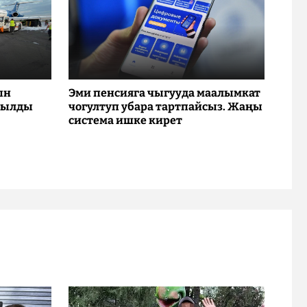
ын
Эми пенсияга чыгууда маалымкат
рылды
чогултуп убара тартпайсыз. Жаңы
система ишке кирет