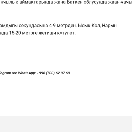
нчылык аймактарында жана Баткен облусунда жаан-чач
мдыгы секундасына 4-9 метрден, Ысык-Көл, Нарын
да 15-20 метрге жетиши күтүлөт.
legram же WhatsApp:
+996 (700) 62 07 60.