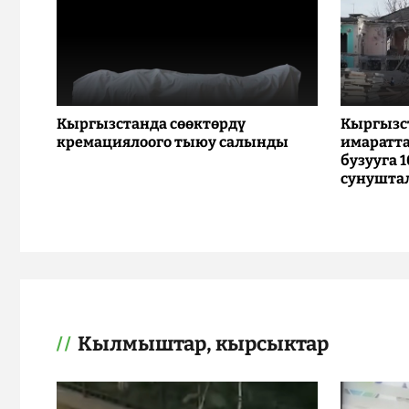
Кыргызстанда сөөктөрдү
Кыргызс
кремациялоого тыюу салынды
имаратта
бузууга 
сунушта
Кылмыштар, кырсыктар