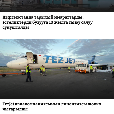
Кыргызстанда тарыхый имараттарды,
эстеликтерди бузууга 10 жылга тыюу салуу
сунушталды
TezJet авиакомпаниясынын лицензиясы жокко
чыгарылды