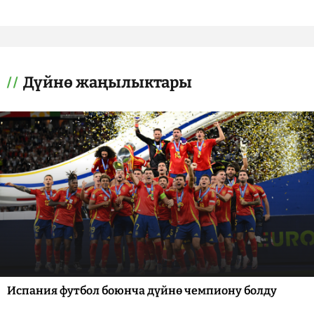
Дүйнө жаңылыктары
Испания футбол боюнча дүйнө чемпиону болду