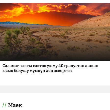
Саламаттыкты сактоо уюму 40 градустан ашкан
ысык болушу мүмкүн деп эскертти
Маек