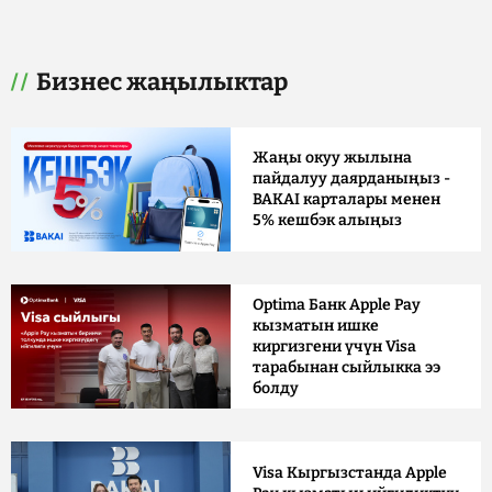
Бизнес жаңылыктар
Жаңы окуу жылына
пайдалуу даярданыңыз -
BAKAI карталары менен
5% кешбэк алыңыз
Optima Банк Apple Pay
кызматын ишке
киргизгени үчүн Visa
тарабынан сыйлыкка ээ
болду
Visa Кыргызстанда Apple