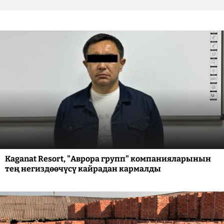
Kaganat Resort, "Аврора групп" компанияларынын
тең негиздөөчүсү кайрадан кармалды