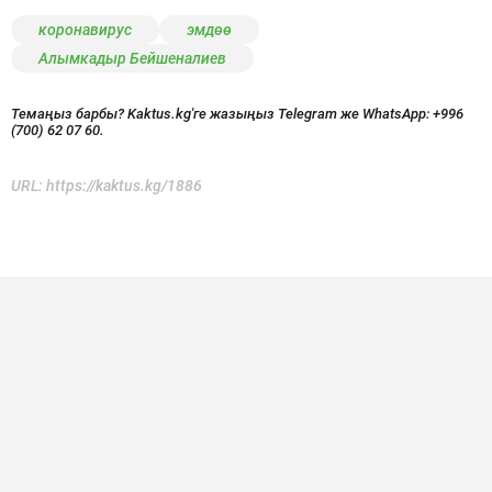
коронавирус
эмдөө
Алымкадыр Бейшеналиев
Темаңыз барбы? Kaktus.kg'ге жазыңыз Telegram же WhatsApp:
+996
(700) 62 07 60.
URL:
https://kaktus.kg/1886