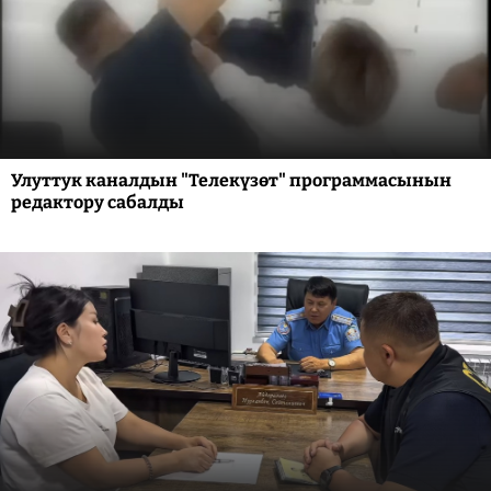
Улуттук каналдын "Телекүзөт" программасынын
редактору сабалды