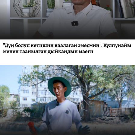
"Дүң болуп кетишин каалаган эмесмин". Кулпунайы
менен таанылган дыйкандын маеги