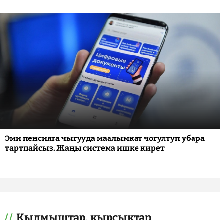
Эми пенсияга чыгууда маалымкат чогултуп убара
тартпайсыз. Жаңы система ишке кирет
Кылмыштар, кырсыктар