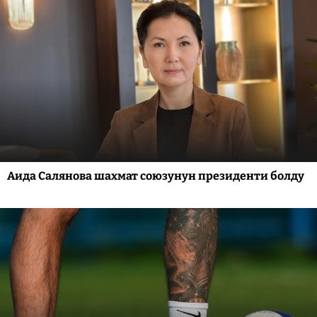
Аида Салянова шахмат союзунун президенти болду