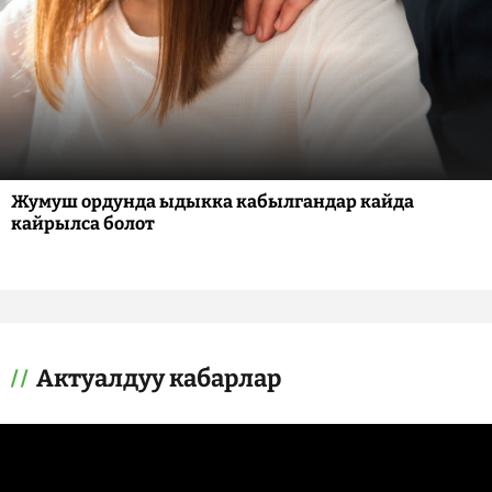
Жумуш ордунда ыдыкка кабылгандар кайда
кайрылса болот
Актуалдуу кабарлар