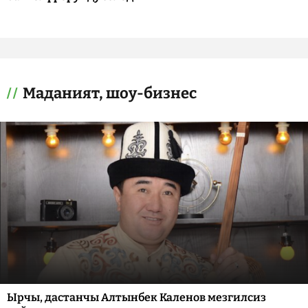
Маданият, шоу-бизнес
Ырчы, дастанчы Алтынбек Каленов мезгилсиз