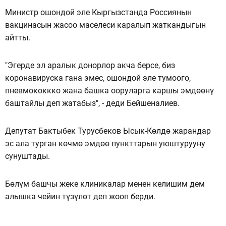
Министр ошондой эле Кыргызстанда Россиянын
вакцинасын жасоо маселеси каралып жаткандыгын
айтты.
"Эгерде эл аралык донорлор акча берсе, биз
коронавируска гана эмес, ошондой эле тумоого,
пневмококкко жана башка ооруларга каршы эмдөөнү
баштайлы деп жатабыз", - деди Бейшеналиев.
Депутат Бактыбек Турусбеков Ысык-Көлдө жарандар
эс ала турган көчмө эмдөө пункттарын уюштурууну
сунуштады.
Бөлүм башчы жеке клиникалар менен келишим дем
алышка чейин түзүлөт деп жооп берди.