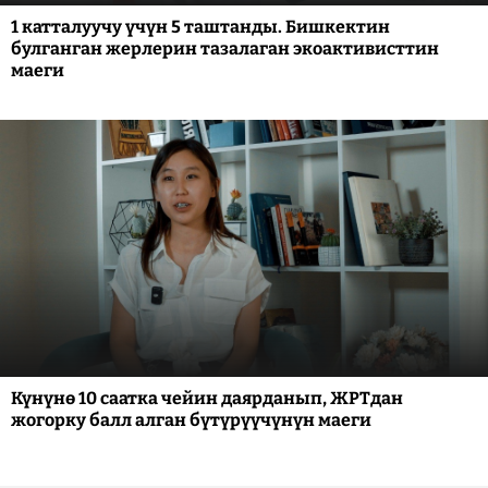
1 катталуучу үчүн 5 таштанды. Бишкектин
булганган жерлерин тазалаган экоактивисттин
маеги
Күнүнө 10 саатка чейин даярданып, ЖРТдан
жогорку балл алган бүтүрүүчүнүн маеги