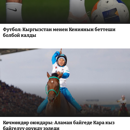
Футбол: Кыргызстан менен Кениянын беттеши
болбой калды
Көчмөндөр оюндары: Аламан байгеде Кара кыз
байгелүү орунду ээледи