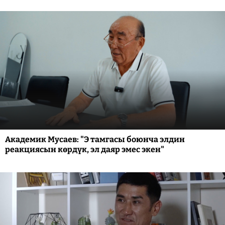
Академик Мусаев: "Э тамгасы боюнча элдин
реакциясын көрдүк, эл даяр эмес экен"