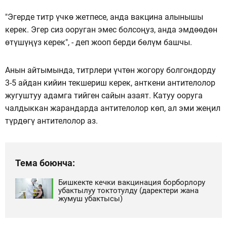
"Эгерде титр үчкө жетпесе, анда вакцина алынышы
керек. Эгер сиз ооруган эмес болсоңуз, анда эмдөөдөн
өтүшүңүз керек", - деп жооп берди бөлүм башчы.
Анын айтымында, титрлери үчтөн жогору болгондорду
3-5 айдан кийин текшериш керек, анткени антителолор
жугуштуу адамга тийген сайын азаят. Катуу ооруга
чалдыккан жарандарда антителолор көп, ал эми жеңил
түрдөгү антителолор аз.
Тема боюнча:
Бишкекте кечки вакцинация борборлору
убактылуу токтотулду (даректери жана
жумуш убактысы)