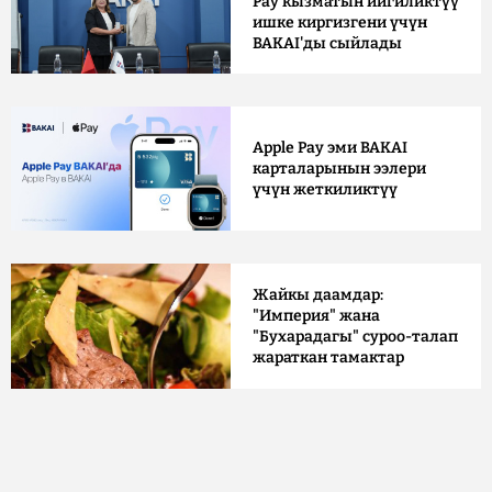
Pay кызматын ийгиликтүү
ишке киргизгени үчүн
BAKAI'ды сыйлады
Apple Pay эми BAKAI
карталарынын ээлери
үчүн жеткиликтүү
Жайкы даамдар:
"Империя" жана
"Бухарадагы" суроо-талап
жараткан тамактар