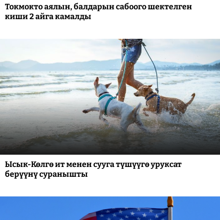
Токмокто аялын, балдарын сабоого шектелген
киши 2 айга камалды
Ысык-Көлгө ит менен сууга түшүүгө уруксат
берүүнү суранышты