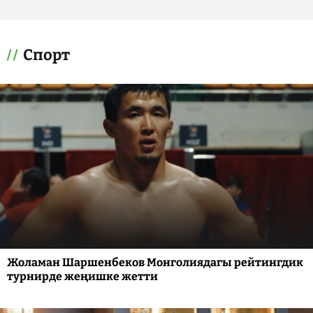
Спорт
Жоламан Шаршенбеков Монголиядагы рейтингдик
турнирде жеңишке жетти