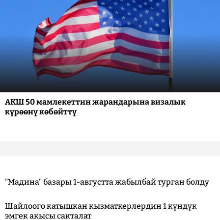
АКШ 50 мамлекеттин жарандарына визалык
күрөөнү көбөйттү
"Мадина" базары 1-августта жабылбай турган болду
Шайлоого катышкан кызматкерлердин 1 күндүк
эмгек акысы сакталат