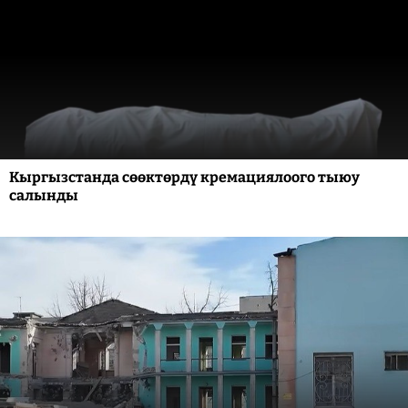
Кыргызстанда сөөктөрдү кремациялоого тыюу
салынды