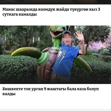
Манас шаарында коомдук жайда түкүргөн кыз 3
суткага камалды
Бишкекте ток урган 9 жаштагы бала каза болуп
калды