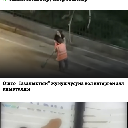
Ошто "Тазалыктын" жумушчусуна кол көтөргөн аял
аныкталды