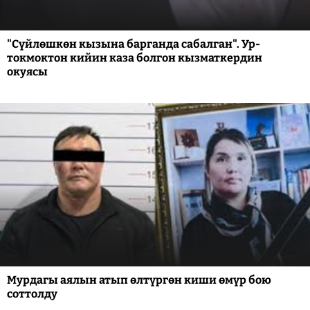
"Сүйлөшкөн кызына барганда сабалган". Ур-
токмоктон кийин каза болгон кызматкердин
окуясы
Мурдагы аялын атып өлтүргөн киши өмүр бою
соттолду