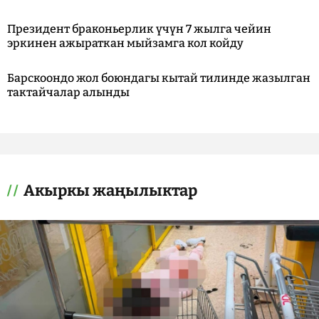
Президент браконьерлик үчүн 7 жылга чейин
эркинен ажыраткан мыйзамга кол койду
Барскоондо жол боюндагы кытай тилинде жазылган
тактайчалар алынды
Акыркы жаңылыктар