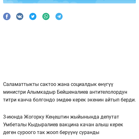
Саламаттыкты сактоо жана социалдык өнүгүү
министри Алымкадыр Бейшеналиев антителолордун
титри канча болгондо эмдөө керек экенин айтып берди.
3-июнда Жогорку Кеңештин жыйынында депутат
Умбеталы Кыдыралиев вакцина качан алыш керек
деген суроого так жооп берүүнү суранды