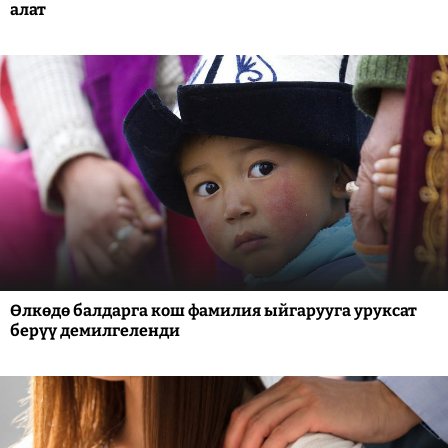
алат
Өлкөдө балдарга кош фамилия ыйгарууга уруксат
берүү демилгеленди