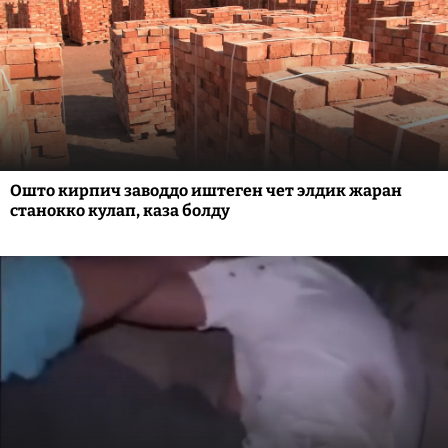
Ошто кирпич заводдо иштеген чет элдик жаран
станокко кулап, каза болду