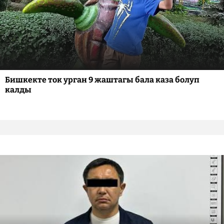
Бишкекте ток урган 9 жаштагы бала каза болуп
калды