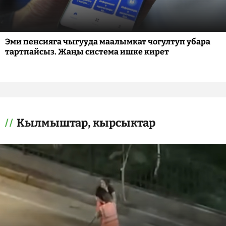
Эми пенсияга чыгууда маалымкат чогултуп убара
тартпайсыз. Жаңы система ишке кирет
Кылмыштар, кырсыктар