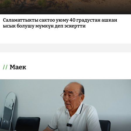
Саламаттыкты сактоо уюму 40 градустан ашкан
ысык болушу мүмкүн деп эскертти
Маек