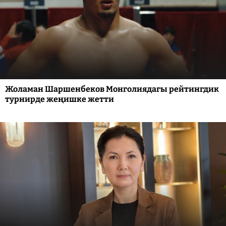
Жоламан Шаршенбеков Монголиядагы рейтингдик
турнирде жеңишке жетти