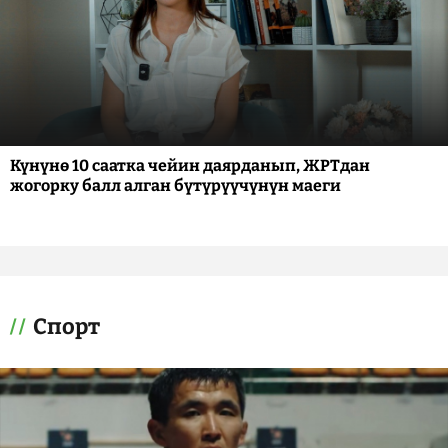
Күнүнө 10 саатка чейин даярданып, ЖРТдан
жогорку балл алган бүтүрүүчүнүн маеги
Спорт