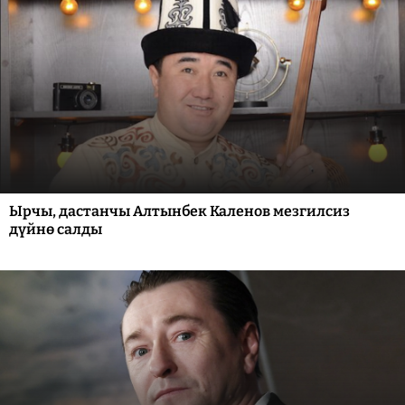
Ырчы, дастанчы Алтынбек Каленов мезгилсиз
дүйнө салды