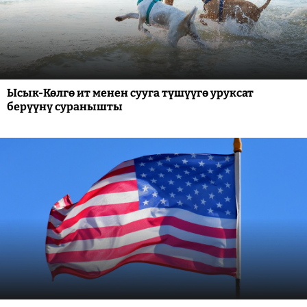
Ысык-Көлгө ит менен сууга түшүүгө уруксат
берүүнү суранышты