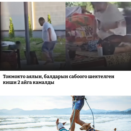
Токмокто аялын, балдарын сабоого шектелген
киши 2 айга камалды