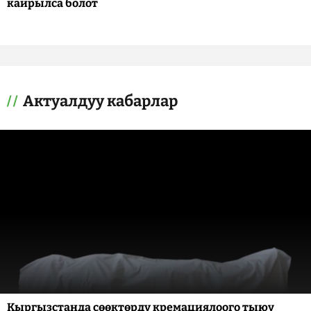
кайрылса болот
Актуалдуу кабарлар
Кыргызстанда сөөктөрдү кремациялоого тыюу