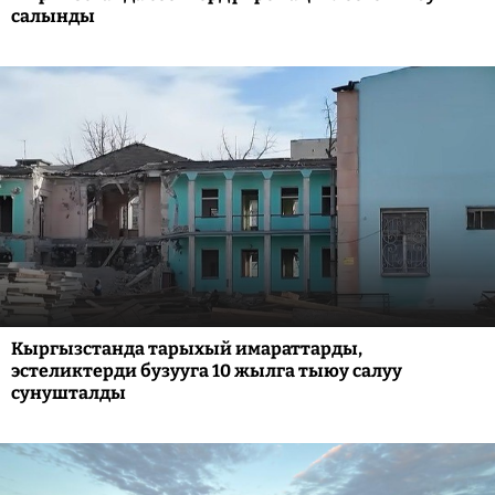
салынды
Кыргызстанда тарыхый имараттарды,
эстеликтерди бузууга 10 жылга тыюу салуу
сунушталды