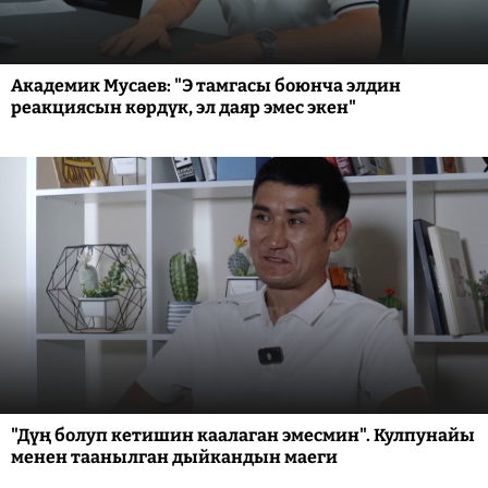
Академик Мусаев: "Э тамгасы боюнча элдин
реакциясын көрдүк, эл даяр эмес экен"
"Дүң болуп кетишин каалаган эмесмин". Кулпунайы
менен таанылган дыйкандын маеги