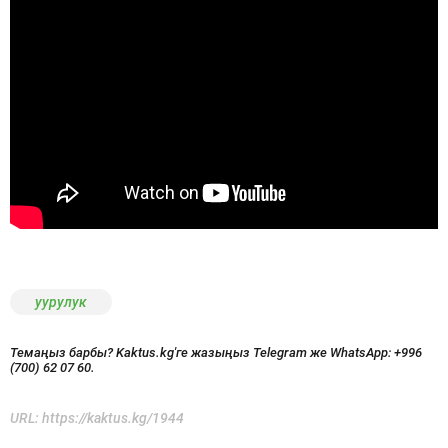
уурулук
Темаңыз барбы? Kaktus.kg'ге жазыңыз Telegram же WhatsApp:
+996
(700) 62 07 60.
URL:
https://kaktus.kg/1944