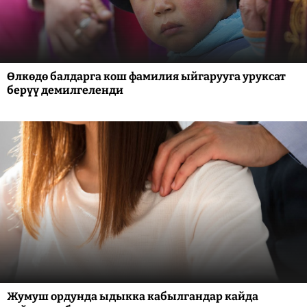
Өлкөдө балдарга кош фамилия ыйгарууга уруксат
берүү демилгеленди
Жумуш ордунда ыдыкка кабылгандар кайда