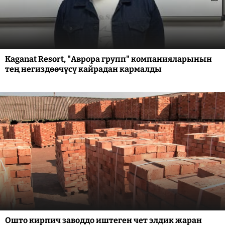
Kaganat Resort, "Аврора групп" компанияларынын
тең негиздөөчүсү кайрадан кармалды
Ошто кирпич заводдо иштеген чет элдик жаран