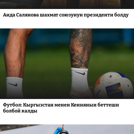
Аида Салянова шахмат союзунун президенти болду
Футбол: Кыргызстан менен Кениянын беттеши
болбой калды