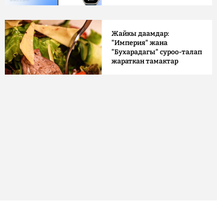
Жайкы даамдар:
"Империя" жана
"Бухарадагы" суроо-талап
жараткан тамактар