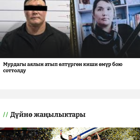
Мурдагы аялын атып өлтүргөн киши өмүр бою
соттолду
Дүйнө жаңылыктары