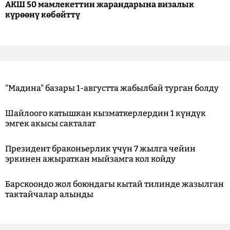
АКШ 50 мамлекеттин жарандарына визалык
күрөөнү көбөйттү
"Мадина" базары 1-августта жабылбай турган болду
Шайлоого катышкан кызматкерлердин 1 күндүк
эмгек акысы сакталат
Президент браконьерлик үчүн 7 жылга чейин
эркинен ажыраткан мыйзамга кол койду
Барскоондо жол боюндагы кытай тилинде жазылган
тактайчалар алынды