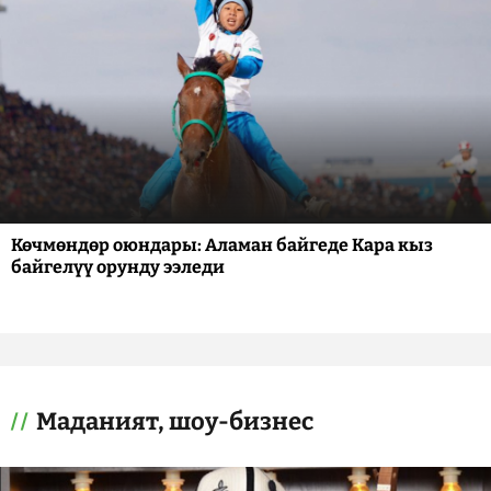
Көчмөндөр оюндары: Аламан байгеде Кара кыз
байгелүү орунду ээледи
Маданият, шоу-бизнес