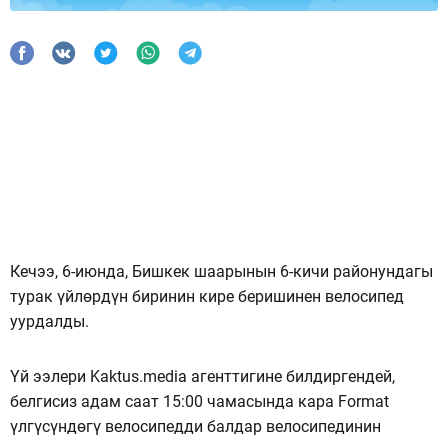
Кечээ, 6-июнда, Бишкек шаарынын 6-кичи районундагы
турак үйлөрдүн биринин кире беришинен велосипед
уурдалды.
Үй ээлери Kaktus.media агенттигине билдиргендей,
белгисиз адам саат 15:00 чамасында кара Format
үлгүсүндөгү велосипедди балдар велосипединин