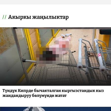
Акыркы жаңылыктар
Түндүк Кипрде бычакталган кыргызстандык кыз
жандандыруу бөлүмүндө жатат