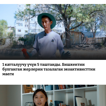
1 катталуучу үчүн 5 таштанды. Бишкектин
булганган жерлерин тазалаган экоактивисттин
маеги