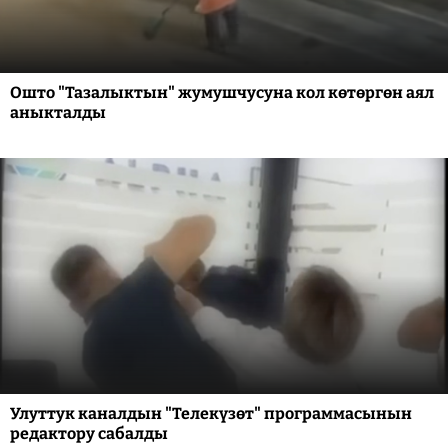
Ошто "Тазалыктын" жумушчусуна кол көтөргөн аял
аныкталды
Улуттук каналдын "Телекүзөт" программасынын
редактору сабалды