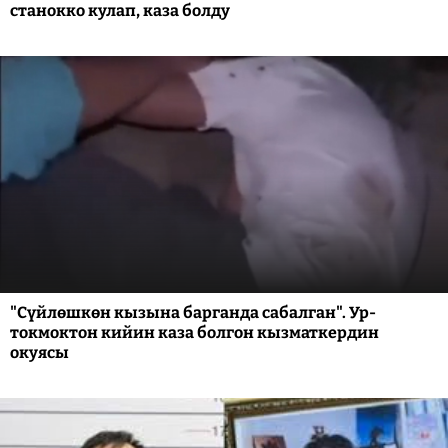
станокко кулап, каза болду
"Сүйлөшкөн кызына барганда сабалган". Ур-
токмоктон кийин каза болгон кызматкердин
окуясы