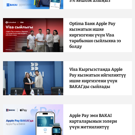
5% кешбэк алыңыз
Optima Банк Apple Pay
кызматын ишке
киргизгени үчүн Visa
тарабынан сыйлыкка ээ
болду
Visa Кыргызстанда Apple
Pay кызматын ийгиликтүү
ишке киргизгени үчүн
BAKAI'ды сыйлады
Apple Pay эми BAKAI
карталарынын ээлери
үчүн жеткиликтүү