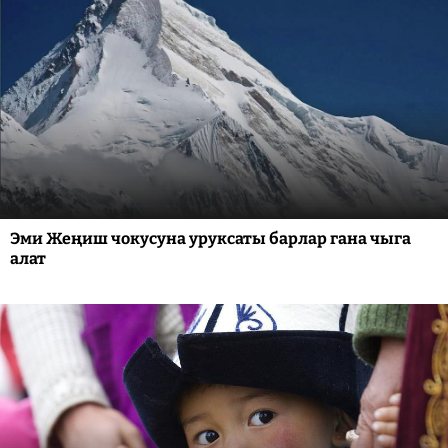
Эми Жеңиш чокусуна уруксаты барлар гана чыга
алат