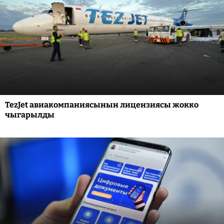
TezJet авиакомпаниясынын лицензиясы жокко
чыгарылды