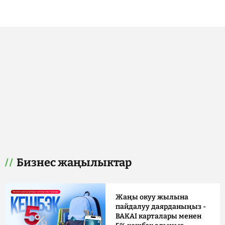
Бизнес жаңылыктар
Жаңы окуу жылына
пайдалуу даярданыңыз -
BAKAI карталары менен