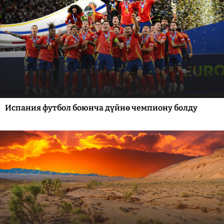
Испания футбол боюнча дүйнө чемпиону болду