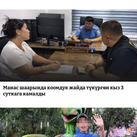
Манас шаарында коомдук жайда түкүргөн кыз 3
суткага камалды