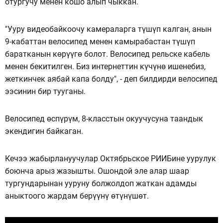
отургучу менен кошо алып чыккан.
"Ууру видеобайкоочу камераларга түшүп калган, анын
9-кабаттан велосипед менен камырабастан түшүп
баратканын көрүүгө болот. Велосипед рельске кабель
менен бекитилген. Биз интернеттин күчүнө ишенебиз,
жеткинчек аябай капа болду", - деп билдирди велосипед
ээсинин бир тууганы.
Велосипед өспүрүм, 8-класстын окуучусуна таандык
экендигин байкаган.
Кечээ жабырлануучулар Октябрьское РИИБине уурулук
боюнча арыз жазышты. Ошондой эле алар шаар
тургундарынан ууруну болжолдоп жаткан адамды
аныктоого жардам берүүнү өтүнүшөт.