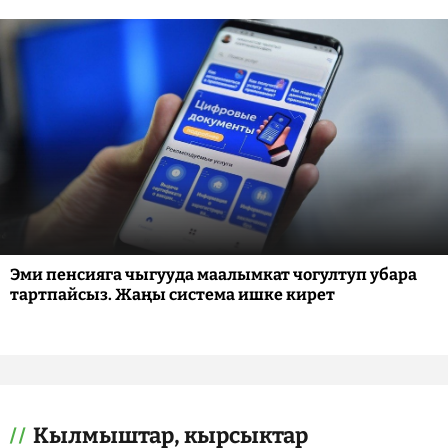
Эми пенсияга чыгууда маалымкат чогултуп убара
тартпайсыз. Жаңы система ишке кирет
Кылмыштар, кырсыктар