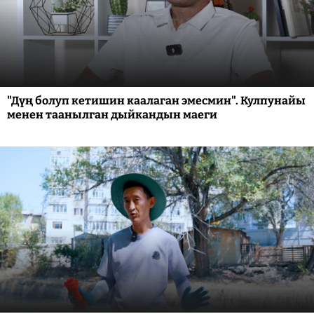
"Дүң болуп кетишин каалаган эмесмин". Кулпунайы
менен таанылган дыйкандын маеги