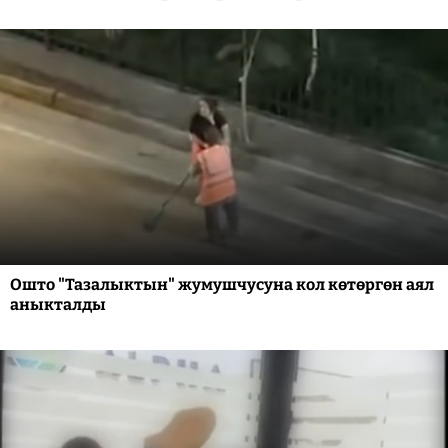
Ошто "Тазалыктын" жумушчусуна кол көтөргөн аял
аныкталды