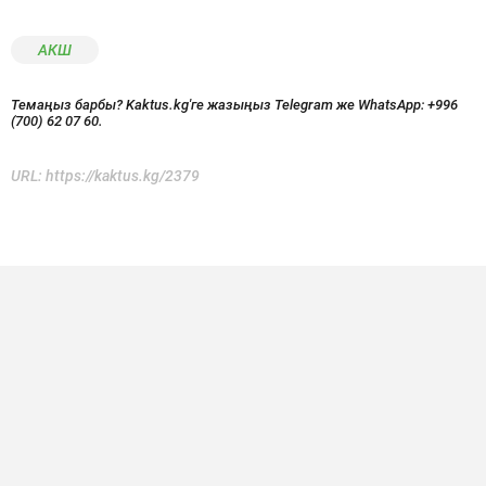
АКШ
Темаңыз барбы? Kaktus.kg'ге жазыңыз Telegram же WhatsApp:
+996
(700) 62 07 60.
URL:
https://kaktus.kg/2379