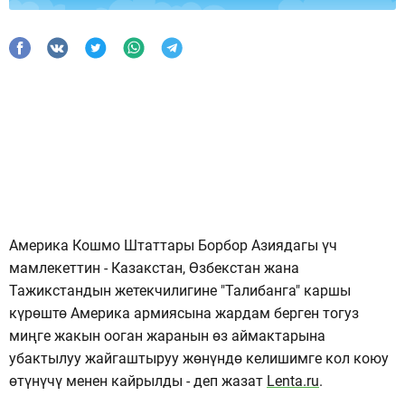
Америка Кошмо Штаттары Борбор Азиядагы үч
мамлекеттин - Казакстан, Өзбекстан жана
Тажикстандын жетекчилигине "Талибанга" каршы
күрөштө Америка армиясына жардам берген тогуз
миңге жакын ооган жаранын өз аймактарына
убактылуу жайгаштыруу жөнүндө келишимге кол коюу
өтүнүчү менен кайрылды - деп жазат
Lenta.ru
.