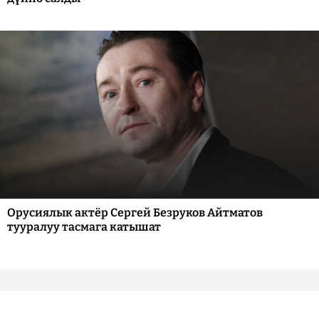
Орусиялык актёр Сергей Безруков Айтматов
тууралуу тасмага катышат