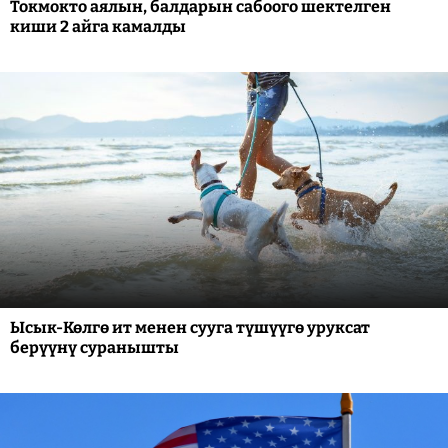
Токмокто аялын, балдарын сабоого шектелген
киши 2 айга камалды
Ысык-Көлгө ит менен сууга түшүүгө уруксат
берүүнү суранышты