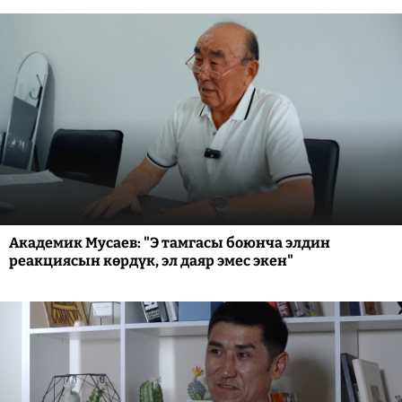
Академик Мусаев: "Э тамгасы боюнча элдин
реакциясын көрдүк, эл даяр эмес экен"