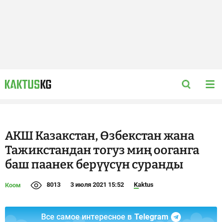
АКШ Казакстан, Өзбекстан жана
Тажикстандан тогуз миң ооганга
баш паанек берүүсүн суранды
8013
3 июля 2021 15:52
Kaktus
Коом
Все самое интересное в
Telegram