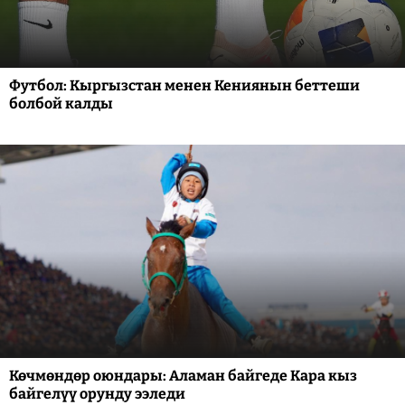
Футбол: Кыргызстан менен Кениянын беттеши
болбой калды
Көчмөндөр оюндары: Аламан байгеде Кара кыз
байгелүү орунду ээледи