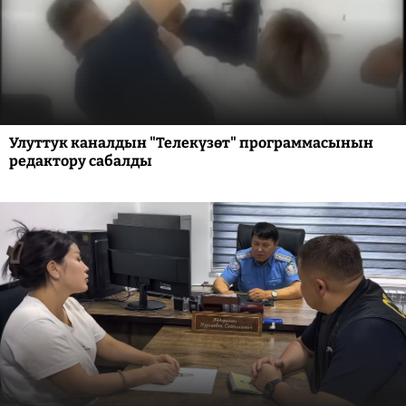
Улуттук каналдын "Телекүзөт" программасынын
редактору сабалды