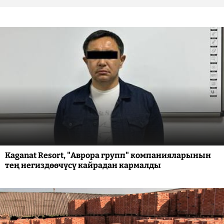
Kaganat Resort, "Аврора групп" компанияларынын
тең негиздөөчүсү кайрадан кармалды