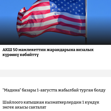
АКШ 50 мамлекеттин жарандарына визалык
күрөөнү көбөйттү
"Мадина" базары 1-августта жабылбай турган болду
Шайлоого катышкан кызматкерлердин 1 күндүк
эмгек акысы сакталат