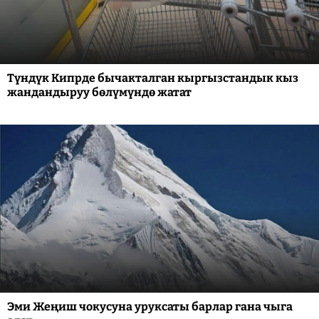
Түндүк Кипрде бычакталган кыргызстандык кыз
жандандыруу бөлүмүндө жатат
Эми Жеңиш чокусуна уруксаты барлар гана чыга