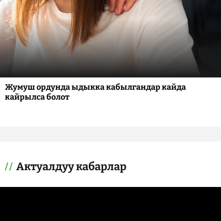
Жумуш ордунда ыдыкка кабылгандар кайда
кайрылса болот
Актуалдуу кабарлар