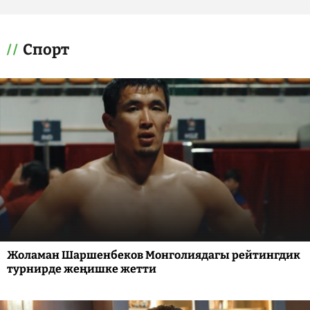
Спорт
Жоламан Шаршенбеков Монголиядагы рейтингдик
турнирде жеңишке жетти