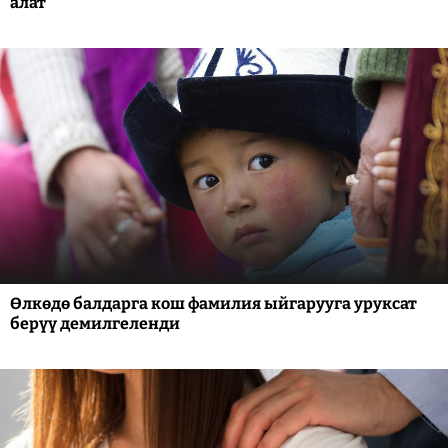
алат
Өлкөдө балдарга кош фамилия ыйгарууга уруксат
берүү демилгеленди