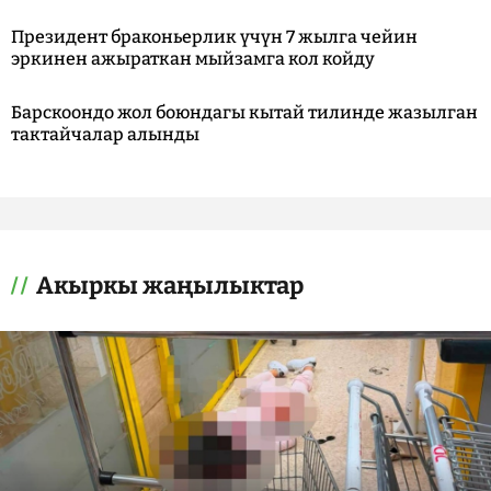
Президент браконьерлик үчүн 7 жылга чейин
эркинен ажыраткан мыйзамга кол койду
Барскоондо жол боюндагы кытай тилинде жазылган
тактайчалар алынды
Акыркы жаңылыктар