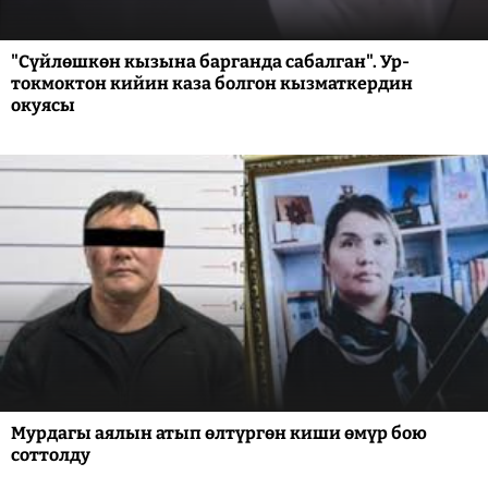
"Сүйлөшкөн кызына барганда сабалган". Ур-
токмоктон кийин каза болгон кызматкердин
окуясы
Мурдагы аялын атып өлтүргөн киши өмүр бою
соттолду