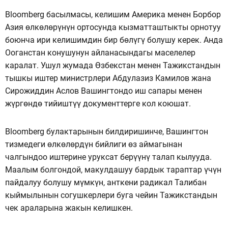
Вloomberg басылмасы, келишим Америка менен Борбор
Азия өлкөлөрүнүн ортосунда кызматташтыкты орнотуу
боюнча ири келишимдин бир бөлүгү болушу керек. Анда
Ооганстан конушунун айланасындагы маселелер
каралат. Ушул жумада Өзбекстан менен Тажикстандын
тышкы иштер министрлери Абдулазиз Камилов жана
Сирожиддин Аслов Вашингтондо иш сапары менен
жүргөндө тийиштүү документтерге кол коюшат.
Bloomberg булактарынын билдиришинче, Вашингтон
тизмедеги өлкөлөрдүн бийлиги өз аймагынан
чалгындоо иштерине уруксат берүүнү талап кылууда.
Маалым болгондой, макулдашуу бардык тараптар үчүн
пайдалуу болушу мүмкүн, анткени радикал Талибан
кыймылынын согушкерлери буга чейин Тажикстандын
чек араларына жакын келишкен.