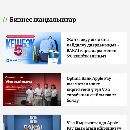
Бизнес жаңылыктар
Жаңы окуу жылына
пайдалуу даярданыңыз -
BAKAI карталары менен
5% кешбэк алыңыз
Optima Банк Apple Pay
кызматын ишке
киргизгени үчүн Visa
тарабынан сыйлыкка ээ
болду
Visa Кыргызстанда Apple
Pay кызматын ийгиликтүү