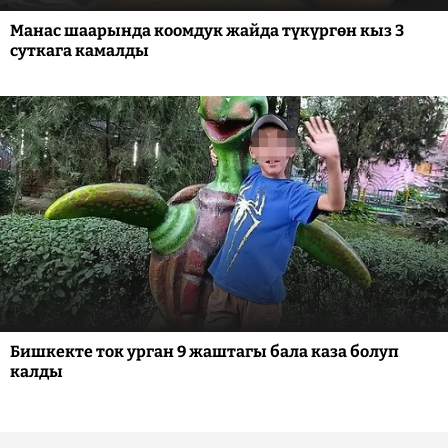
Манас шаарында коомдук жайда түкүргөн кыз 3
суткага камалды
Бишкекте ток урган 9 жаштагы бала каза болуп
калды