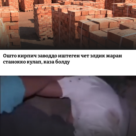
Ошто кирпич заводдо иштеген чет элдик жаран
станокко кулап, каза болду