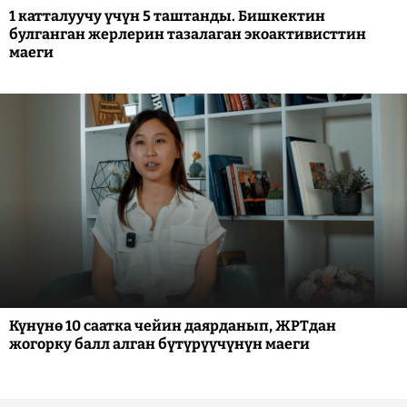
1 катталуучу үчүн 5 таштанды. Бишкектин
булганган жерлерин тазалаган экоактивисттин
маеги
Күнүнө 10 саатка чейин даярданып, ЖРТдан
жогорку балл алган бүтүрүүчүнүн маеги