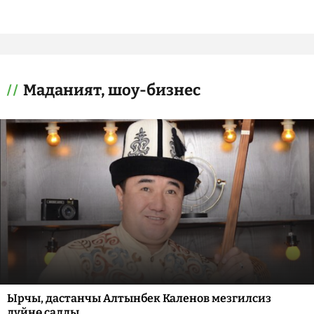
Маданият, шоу-бизнес
Ырчы, дастанчы Алтынбек Каленов мезгилсиз
дүйнө салды