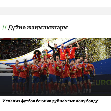
Дүйнө жаңылыктары
Испания футбол боюнча дүйнө чемпиону болду