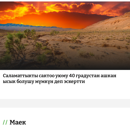
Саламаттыкты сактоо уюму 40 градустан ашкан
ысык болушу мүмкүн деп эскертти
Маек