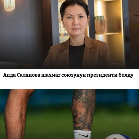
Аида Салянова шахмат союзунун президенти болду