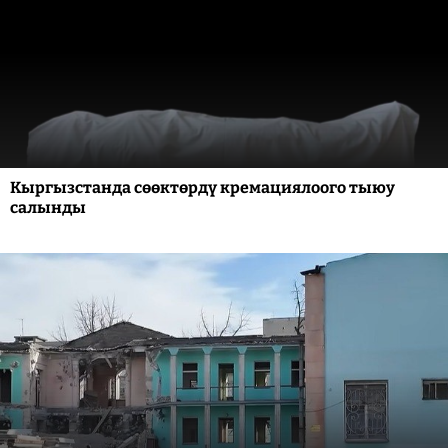
Кыргызстанда сөөктөрдү кремациялоого тыюу
салынды