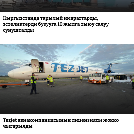
Кыргызстанда тарыхый имараттарды,
эстеликтерди бузууга 10 жылга тыюу салуу
сунушталды
TezJet авиакомпаниясынын лицензиясы жокко
чыгарылды